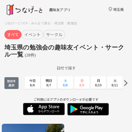
埼玉県
趣味友アプリ
つなげーとTOP
みんなで語る
埼玉県
勉強会
すべて
イベント
サークル
埼玉県の勉強会の趣味友イベント・サーク
ル一覧
(28件)
日付で探す
今日
明日
土
日
月
火
別日を
8/6
8/7
8/8
8/9
8/10
8/11
選択
水
木
金
土
日
月
8/12
8/13
8/14
8/15
8/16
8/17
ご利用にはアプリのダウンロードが必要です
火
水
木
金
土
日
8/18
8/19
8/20
8/21
8/22
8/23
月
火
水
木
金
土
8/24
8/25
8/26
8/27
8/28
8/29