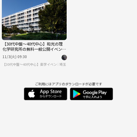
日
月
火
水
木
金
8/30
8/31
9/1
9/2
9/3
9/4
【30代中盤〜40代中心】和光の理
化学研究所の無料一般公開イベント
参加&ランチ
11/3(火) 09:30
【30代中盤〜40代中心】楽学イベント・勉強会コミュニティ
埼玉
ご利用にはアプリのダウンロードが必要です