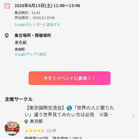
2026年6月13日(土) 11:46〜13:46
集合時刻：11:41
申込締切： 6/13(土) 10:46
Googleカレンダーに追加する
集合場所・開催場所
東京都
青梅駅
Googleマップで表示
今すぐイベントに参加！！
主催サークル
【東京国際交流会】🌎「世界の人と繋りた
い」違う世界見てみたい方は必見 ※英語
喋れなくてもご参加いただけます。
東京都
★
★
★
★
★
131件
開催数 547回
過去参加 1,092人