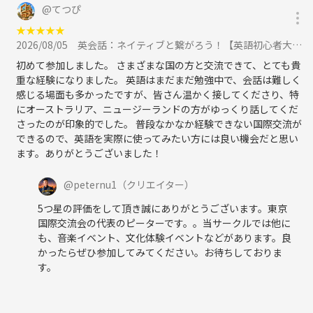
@
てつぴ
★
★
★
★
★
2026/08/05
英会話：ネイティブと繋がろう！【英語初心者大歓迎】一番人気の英会話！に参加
初めて参加しました。 さまざまな国の方と交流できて、とても貴
重な経験になりました。 英語はまだまだ勉強中で、会話は難しく
感じる場面も多かったですが、皆さん温かく接してくださり、特
にオーストラリア、ニュージーランドの方がゆっくり話してくだ
さったのが印象的でした。 普段なかなか経験できない国際交流が
できるので、英語を実際に使ってみたい方には良い機会だと思い
ます。ありがとうございました！
@
peternu1
（クリエイター）
5つ星の評価をして頂き誠にありがとうございます。東京
国際交流会の代表のピーターです。。当サークルでは他に
も、音楽イベント、文化体験イベントなどがあります。良
かったらぜひ参加してみてください。お待ちしておりま
す。