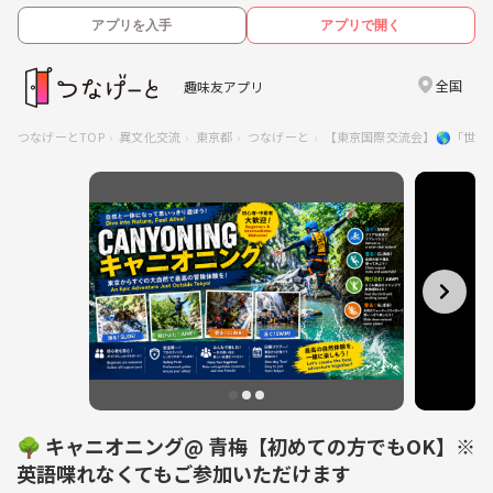
アプリを入手
アプリで開く
全国
趣味友アプリ
つなげーとTOP
異文化交流
東京都
つなげーと
【東京国際交流会】🌎「世
🌳 キャニオニング@ 青梅【初めての方でもOK】※
英語喋れなくてもご参加いただけます