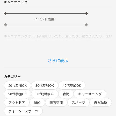
キャニオニング
◆━━━━━━━━━━━━━━━━━━━━━━━◆
イベント概要
◆━━━━━━━━━━━━━━━━━━━━━━━◆
キャニオニングは、川や滝を歩いたり、滑ったり、飛び込んだり、泳い
だりするアウトドア体験です。自然を全身で楽しめる最高のアクティビ
ティ！
ガイド付きなので安心。初心者も中級者も安全に楽しめます。
さらに表示
英語が話せなくても大丈夫です。日本語がペラペラの外国の方に毎回お
越しいただいています。また、ツアーに必要な装備や保険も全て用意し
ています。ぜひこの素晴らしい冒険に参加して、新しい友達を作りまし
カテゴリー
ょう！
20代参加OK
30代参加OK
40代参加OK
✨このイベントで得られるメリット✨
50代参加OK
60代参加OK
青梅
キャニオニング
世界の方々とのご縁
アウトドア
BBQ
国際交流
スポーツ
自然体験
運動したい方との出会い
ずっと繋がりを持てる友達
ウォータースポーツ
英語と冒険と運動を効率的に