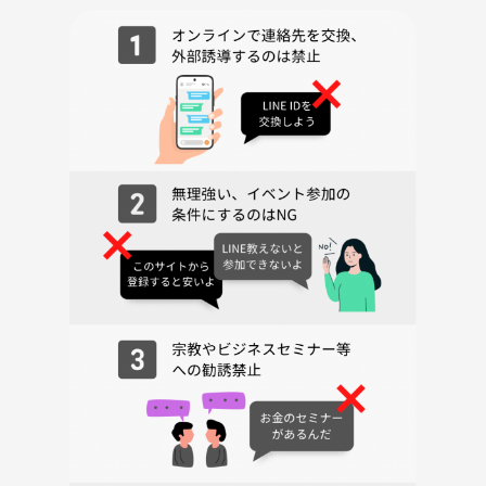
・ウェットシューズ
・保険料
・BBQセット
・写真・動画の全てが含まれてます。
※写真・動画について、まれにピンボケや水滴の付着等がありますが
ご理解頂けますようお願い致します。
◆━━━━━━━━━━━━━━━━━━━━━━━◆
参加ルール
◆━━━━━━━━━━━━━━━━━━━━━━━◆
■【 知っておくべき情報】
ツアー所用時間は2-3時間程度
シャワーあり
■【 ご持参物】
→必要なもの
水着(下着での代用も可)
着替え
短パン(※7月中旬～9月上旬のみ必要)