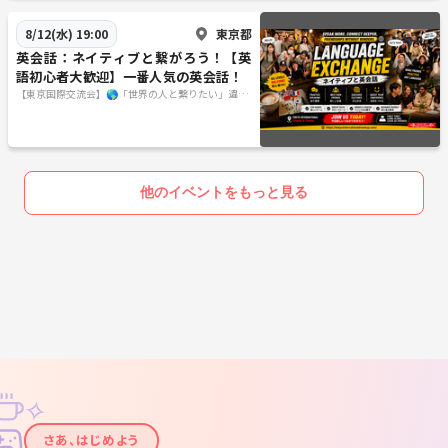
東京都
8/12(水) 19:00
英会話：ネイティブと繋がろう！【英
語初心者大歓迎】一番人気の英会話！
【東京国際交流会】🌎「世界の人と繋りたい」違う
世界見てみたい方は必見 ※英語喋れなくてもご参
加いただけます。
他のイベントをもっと見る
✧
✦
さあ、はじめよう