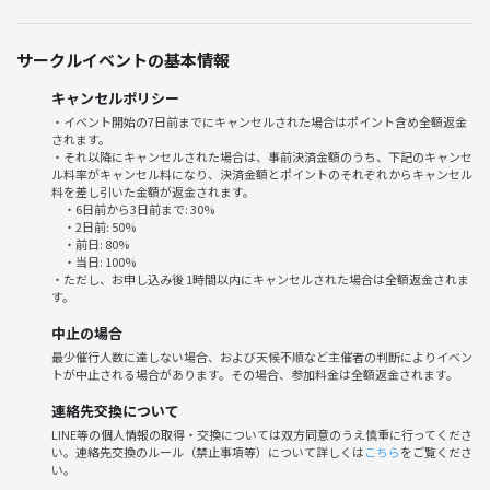
▶このイベントには想いの近い人・同じ共通点の方が集まります
サークルイベントの基本情報
✨趣味や活動の場を広げて、類友との出会いで人生を変えませんか✨
キャンセルポリシー
◆━━━━━━━━━━━━━━━━━━━━━━━◆
・イベント開始の7日前までにキャンセルされた場合はポイント含め全額返金
されます。
イベントについて
・それ以降にキャンセルされた場合は、事前決済金額のうち、下記のキャンセ
◆━━━━━━━━━━━━━━━━━━━━━━━◆
ル料率がキャンセル料になり、決済金額とポイントのそれぞれからキャンセル
■🚉【集合場所】
料を差し引いた金額が返金されます。
・6日前から3日前まで: 30%
集合時間：午前12時00分に青梅駅
・2日前: 50%
（当日はキャニオニングのあとにBBQをします終了時刻はおよそ18時前
・前日: 80%
・当日: 100%
後になります）
・ただし、お申し込み後 1時間以内にキャンセルされた場合は全額返金されま
※開始時刻が早まる可能性があります。
す。
中止の場合
■💴【料金】
最少催行人数に達しない場合、および天候不順など主催者の判断によりイベン
事前決済チケット：11,000円
トが中止される場合があります。その場合、参加料金は全額返金されます。
■料金に含まれるのは下記通り：
連絡先交換について
・ツアー代
LINE等の個人情報の取得・交換については双方同意のうえ慎重に行ってくださ
い。連絡先交換のルール（禁止事項等）について詳しくは
こちら
をご覧くださ
・ガイド料
い。
・装備レンタル料