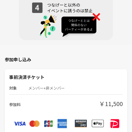
■【ツアー中止に関して】
台風や川の危険性があると判断されたら前日までにご連絡します。基本
的に雨天の場合でもツアーは決行します。キャンセルするとキャンセル
料が発生します。中止の場合のツアー料金は返金致します。
◆【注意事項】
・ アルコール持ち込みOK
・禁煙イベント
参加申し込み
・お持ちのボードゲームをもしやりたければ、是非お持ちいただいても
結構です！
・禁止事項 : ネットワークビジネス、宗教、セミナー、自己啓発、起業
事前決済チケット
支援、教材販売などの勧誘をされている方の参加。
・他の参加者に不快感を与える様な行為全般。特に男性から女性へのあ
対象
メンバー+非メンバー
からさまに男女の出会いを目的としたアプローチや誤解を招く言動は当
パーティーでは禁止です。
￥11,500
参加料
・他の類似イベントの主催者やスタッフの方は当会の最中または後でご
自身のイベントの告知
◆━━━━━━━━━━━━━━━━━━━━━━━◆
お薦めのイベント