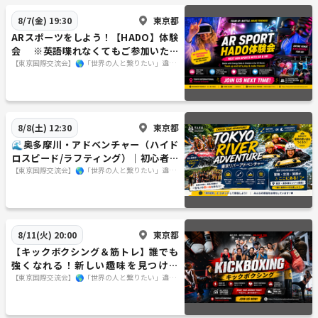
東京都
8/7(金) 19:30
ARスポーツをしよう！【HADO】体験
会 ※英語喋れなくてもご参加いただ
けます。
【東京国際交流会】🌎「世界の人と繋りたい」違う
世界見てみたい方は必見 ※英語喋れなくてもご参
加いただけます。
東京都
8/8(土) 12:30
🌊奥多摩川・アドベンチャー（ハイド
ロスピード/ラフティング）｜初心者大
歓迎・日帰りBBQ付き 🚣‍♂️🔥
【東京国際交流会】🌎「世界の人と繋りたい」違う
世界見てみたい方は必見 ※英語喋れなくてもご参
加いただけます。
東京都
8/11(火) 20:00
【キックボクシング＆筋トレ】誰でも
強くなれる！新しい趣味を見つけよ
う！
【東京国際交流会】🌎「世界の人と繋りたい」違う
世界見てみたい方は必見 ※英語喋れなくてもご参
加いただけます。