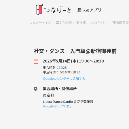
趣味友アプリ
つなげーとTOP
異文化交流
東京都
つなげーと
【東京国際交
社交・ダンス 入門編@新宿御苑前
2026年5月14日(木) 19:30〜20:30
集合時刻：19:25
申込締切： 5/14(木) 18:30
Googleカレンダーに追加する
集合場所・開催場所
東京都
Libera Dance Studio @ 新宿御苑前
Googleマップで表示