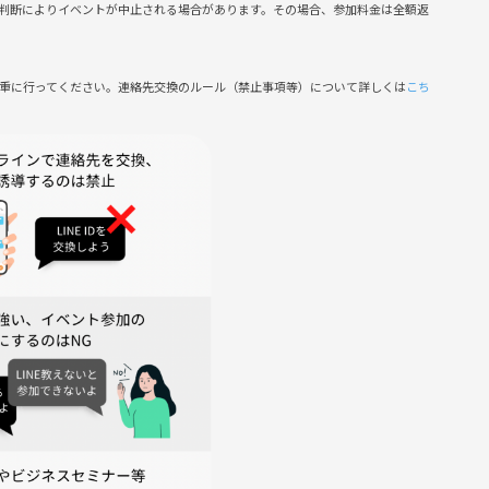
判断によりイベントが中止される場合があります。その場合、参加料金は全額返
━◆
慎重に行ってください。連絡先交換のルール（禁止事項等）について詳しくは
こち
をした際は、スタッフは発生した負傷等に対してできる限り対応
あり、応急処置以上の責任は負えません。
━◆
━◆
合には、他にも色々な企画がありますので、
。