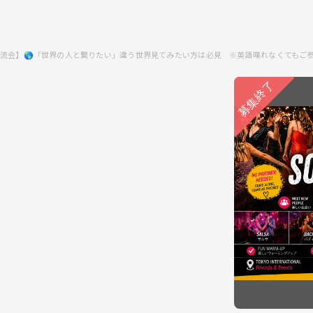
流会】🌎「世界の人と繋りたい」違う世界見てみたい方は必見 ※英語喋れなくてもご