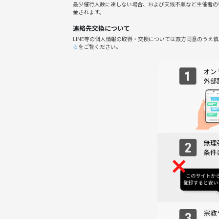
最少催行人数に達しない場合、および天候不順など主催者の
◆━━━━━━━━━━━━━━━━━━━━━━
金されます。
連絡先交換について
〜こんな方にお勧め〜👫
LINE等の個人情報の取得・交換については双方同意のうえ
大学生さん大歓迎です
ら
をご覧ください。
自己改善をしたい方
プロから学びたい方
とにかく汗をかきたい方
■【注意事項】
このレッスンは禁煙です。
保険はついておりませんので、万が一参加者が怪我
いたしますが、すべての安全を確保できない場合が
◆━━━━━━━━━━━━━━━━━━━━━━
お薦めのイベント
◆━━━━━━━━━━━━━━━━━━━━━━
ご都合が合わなかったり満席にてご参加できない場
▼コチラから他イベントもご検討頂けると幸いです
https://tunagate.com/circle/21528