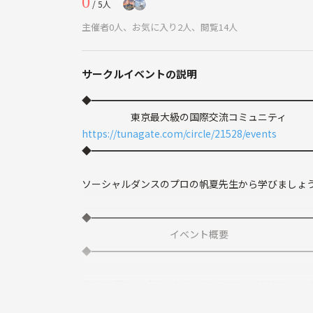
0
/ 5人
主催者0人、お気に入り2人、閲覧14人
サークルイベントの説明
◆━━━━━━━━━━━━━━━━━━━━━━
東京最大級の国際交流コミュニティ
https://tunagate.com/circle/21528/events
◆━━━━━━━━━━━━━━━━━━━━━━
ソーシャルダンスのプロの帆夏先生から学びましょ
◆━━━━━━━━━━━━━━━━━━━━━━
イベント概要
◆━━━━━━━━━━━━━━━━━━━━━━
笑える 面白い【こんなダンスがあるとは知らなかっ
【初めての方も安心】気楽で 楽しい コミュニケー