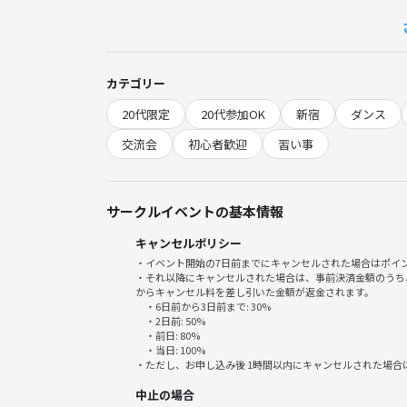
社交ダンスとは男性がリードし女性がフォローして
ー(振り付け)があるのでいくつかのパターンを覚え
の嗜みです。
カテゴリー
20代限定
20代参加OK
新宿
ダンス
◆━━━━━━━━━━━━━━━━━━━━━━
イベントについて
交流会
初心者歓迎
習い事
◆━━━━━━━━━━━━━━━━━━━━━━
■💴【参加費】
事前決済チケット：2,500円
サークルイベントの基本情報
キャンセルポリシー
■🚉【場所】: Libera Dance Studio
・イベント開始の7日前までにキャンセルされた場合はポイ
・それ以降にキャンセルされた場合は、事前決済金額のうち
■✋【持ち物】:
からキャンセル料を差し引いた金額が返金されます。
・6日前から3日前まで: 30%
汗拭き用タオル
・2日前: 50%
動きやすい服装
・前日: 80%
・当日: 100%
・ただし、お申し込み後 1時間以内にキャンセルされた場合
◆━━━━━━━━━━━━━━━━━━━━━━
中止の場合
参加ルール