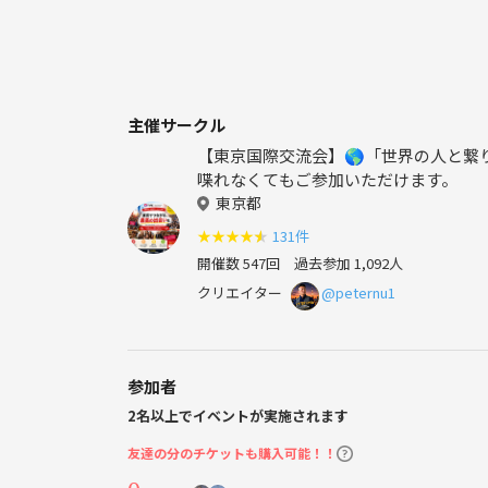
主催サークル
【東京国際交流会】🌎「世界の人と繋
喋れなくてもご参加いただけます。
東京都
★
★
★
★
★
131件
開催数 547回
過去参加 1,092人
クリエイター
@peternu1
参加者
2名以上でイベントが実施されます
友達の分のチケットも購入可能！！