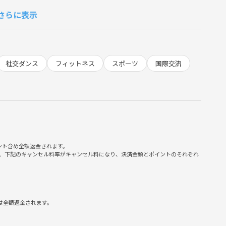
さらに表示
踊る即興のダンスです。即興と言っても種目ごとに定番のフィガ
てしまえばとっても簡単。ヨーロッパではとてもメジャーな大人
社交ダンス
フィットネス
スポーツ
国際交流
━◆
━◆
ント含め全額返金されます。
、下記のキャンセル料率がキャンセル料になり、決済金額とポイントのそれぞれ
は全額返金されます。
━◆