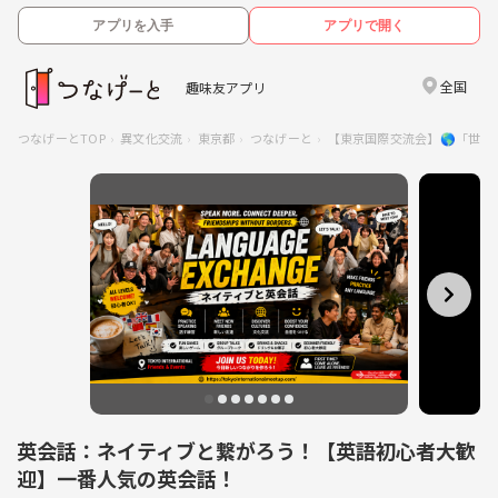
アプリを入手
アプリで開く
全国
趣味友アプリ
つなげーとTOP
異文化交流
東京都
つなげーと
【東京国際交流会】🌎「世
英会話：ネイティブと繋がろう！【英語初心者大歓
迎】一番人気の英会話！