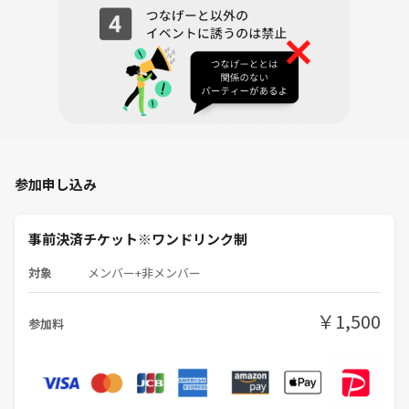
・他の類似イベントの主催者やスタッフの方は当会の最中または後でご
自身のイベントの告知
・宣伝行為を行わないという条件(要事前告知）または事前に同意のも
とで当パーティーにご参加いただくことができます
◆━━━━━━━━━━━━━━━━━━━━━━━◆
お薦めのイベント
◆━━━━━━━━━━━━━━━━━━━━━━━◆
ご都合が合わなかったり満席にてご参加できない場合には、他にも色々
参加申し込み
な企画がありますので、
▼コチラから他イベントもご検討頂けると幸いです。
https://tunagate.com/circle/21528
事前決済チケット※ワンドリンク制
※東京最大級の国際交流コミュニティ
対象
メンバー+非メンバー
￥1,500
参加料