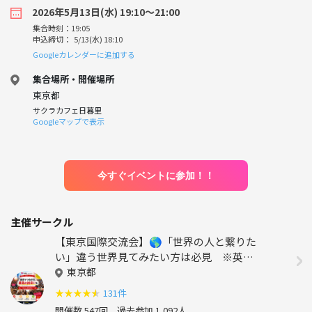
2026年5月13日(水) 19:10〜21:00
集合時刻：19:05
申込締切： 5/13(水) 18:10
Googleカレンダーに追加する
集合場所・開催場所
東京都
サクラカフェ日暮里
Googleマップで表示
今すぐイベントに参加！！
主催サークル
【東京国際交流会】🌎「世界の人と繋りた
い」違う世界見てみたい方は必見 ※英語
喋れなくてもご参加いただけます。
東京都
★
★
★
★
★
131件
開催数 547回
過去参加 1,092人