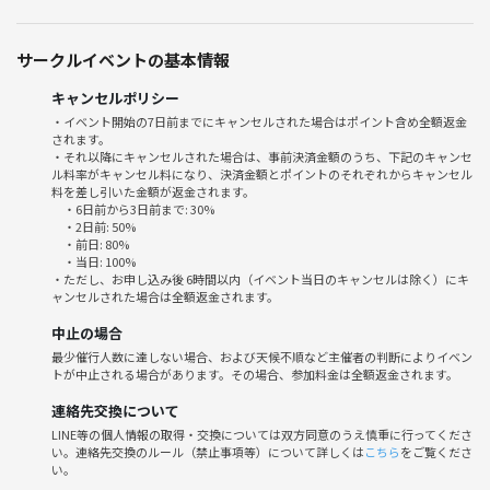
※ネイティブスピーカーが必ず参加するので、英語の練習に最適です。
サークルイベントの基本情報
※5年間連続で行っているので、外国人と日本人に大好評です。ちなみ
に外国人と日本人の比率は7/3です
キャンセルポリシー
・イベント開始の7日前までにキャンセルされた場合はポイント含め全額返金
されます。
◆━━━━━━━━━━━━━━━━━━━━━━━◆
・それ以降にキャンセルされた場合は、事前決済金額のうち、下記のキャンセ
イベントについて
ル料率がキャンセル料になり、決済金額とポイントのそれぞれからキャンセル
◆━━━━━━━━━━━━━━━━━━━━━━━◆
料を差し引いた金額が返金されます。
・6日前から3日前まで: 30%
・2日前: 50%
■🕓日程：毎週水曜日19:15-21:15
・前日: 80%
・当日: 100%
・ただし、お申し込み後 6時間以内（イベント当日のキャンセルは除く）にキ
■🚉場所：サクラカフェ日暮里
ャンセルされた場合は全額返金されます。
中止の場合
■💴入場料： 事前決済チケット：1,000円
最少催行人数に達しない場合、および天候不順など主催者の判断によりイベン
※入場時にカフェにてドリンクの注文をお願いします
トが中止される場合があります。その場合、参加料金は全額返金されます。
◆━━━━━━━━━━━━━━━━━━━━━━━◆
連絡先交換について
参加ルール
LINE等の個人情報の取得・交換については双方同意のうえ慎重に行ってくださ
い。連絡先交換のルール（禁止事項等）について詳しくは
こちら
をご覧くださ
◆━━━━━━━━━━━━━━━━━━━━━━━◆
い。