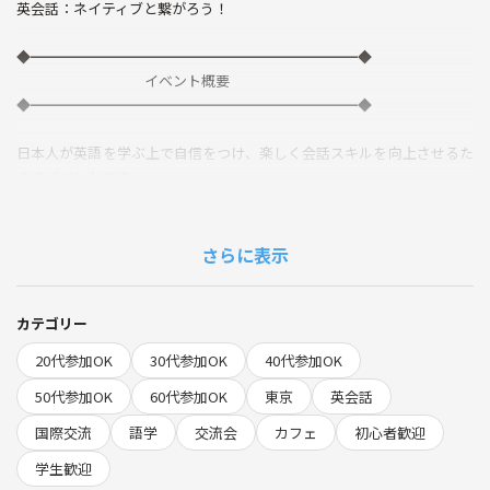
英会話：ネイティブと繋がろう！
◆━━━━━━━━━━━━━━━━━━━━━━━◆
イベント概要
◆━━━━━━━━━━━━━━━━━━━━━━━◆
日本人が英語を学ぶ上で自信をつけ、楽しく会話スキルを向上させるた
めのイベントです。
英語教師やネイティブスピーカーの専門家が参加し、アットホームな雰
囲気の中で行われますので、
初心者の方もウェルカムです。
さらに表示
✨このイベントで得られるメリット✨
世界の方々とのご縁
カテゴリー
英語を勉強中の方との出会い
20代参加OK
30代参加OK
40代参加OK
ずっと繋がりを持てる友達
英語と交流を効率的に
50代参加OK
60代参加OK
東京
英会話
ネイティブスピーカーと繋がれる
国際交流
語学
交流会
カフェ
初心者歓迎
▶言語交流会には想いの近い人・同じ共通点の方が集まります
学生歓迎
✨趣味や活動の場を広げて、類友との出会いで人生を変えませんか✨