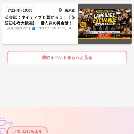
東京都
8/12(水) 19:00
英会話：ネイティブと繋がろう！【英
語初心者大歓迎】一番人気の英会話！
【東京国際交流会】🌎「世界の人と繋りたい」違う
世界見てみたい方は必見 ※英語喋れなくてもご参
加いただけます。
他のイベントをもっと見る
✧
✦
さあ、はじめよう