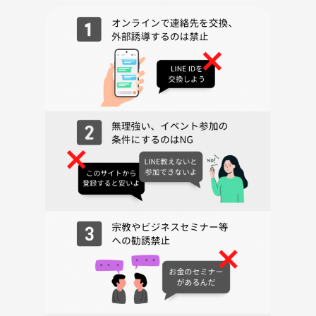
👫〜こんな方にお勧めです〜👫
-学生さん大歓迎です
-社会人
-友達を作りたい方
-英語を勉強している方
-言語交換の相手を探している方 など
❓参加する理由：
-駅近で千駄木駅から徒歩3です。
-サクラカフェ日暮里：異国情緒あふれるユニークなカフェ
併設のホテルには、年間約3万人、世界約100ヵ国以上のお客様がやって
くるため、様々な言語が飛び交っています。
◆［注意事項］
・ 禁煙イベント
・禁止事項 : ネットワークビジネス、宗教、セミナー、自己啓発、起業
支援、教材販売などの勧誘をされている方の参加。
・他の参加者に不快感を与える様な行為全般。特に男性から女性へのあ
からさまに男女の出会いを目的としたアプローチや誤解を招く言動は当
パーティーでは禁止です。