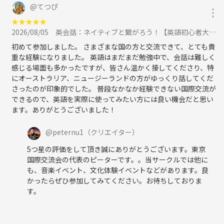
@
てつぴ
★
★
★
★
★
2026/08/05
英会話：ネイティブと繋がろう！【英語初心者大歓迎】一番人気の英会話！に参加
初めて参加しました。 さまざまな国の方と交流できて、とても貴
重な経験になりました。 英語はまだまだ勉強中で、会話は難しく
感じる場面も多かったですが、皆さん温かく接してくださり、特
にオーストラリア、ニュージーランドの方がゆっくり話してくだ
さったのが印象的でした。 普段なかなか経験できない国際交流が
できるので、英語を実際に使ってみたい方には良い機会だと思い
ます。ありがとうございました！
@
peternu1
（クリエイター）
5つ星の評価をして頂き誠にありがとうございます。東京
国際交流会の代表のピーターです。。当サークルでは他に
も、音楽イベント、文化体験イベントなどがあります。良
かったらぜひ参加してみてください。お待ちしておりま
す。