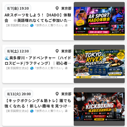
東京都
8/7(金) 19:30
ARスポーツをしよう！【HADO】体験
会 ※英語喋れなくてもご参加いただ
けます。
【東京国際交流会】🌎「世界の人と繋りたい」違う
世界見てみたい方は必見 ※英語喋れなくてもご参
加いただけます。
東京都
8/8(土) 12:30
🌊奥多摩川・アドベンチャー（ハイド
ロスピード/ラフティング）｜初心者大
歓迎・日帰りBBQ付き 🚣‍♂️🔥
【東京国際交流会】🌎「世界の人と繋りたい」違う
世界見てみたい方は必見 ※英語喋れなくてもご参
加いただけます。
東京都
8/11(火) 20:00
【キックボクシング＆筋トレ】誰でも
強くなれる！新しい趣味を見つけよ
う！
【東京国際交流会】🌎「世界の人と繋りたい」違う
世界見てみたい方は必見 ※英語喋れなくてもご参
加いただけます。