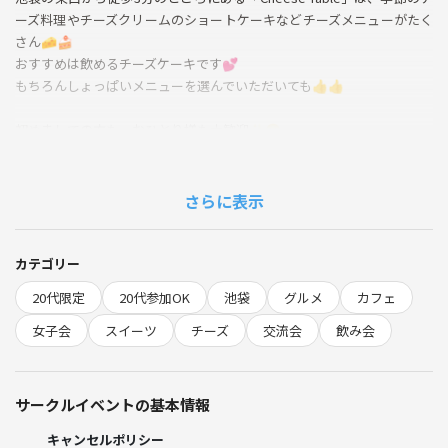
ーズ料理やチーズクリームのショートケーキなどチーズメニューがたく
さん🧀🍰
おすすめは飲めるチーズケーキです💕
もちろんしょっぱいメニューを選んでいただいても👍👍
初めましての方も、おひとり様も大歓迎✨😊
席替えタイムや自己紹介をしながら、女子会しつつ、たっぷりチーズを
楽しみましょ🫶🏻
さらに表示
🌸 こんな方におすすめ
・チーズやカフェ巡りが好き🧀
・おしゃれな雰囲気で女子会したい
カテゴリー
・新しいお友達がほしい
20代限定
20代参加OK
池袋
グルメ
カフェ
📅日時
女子会
スイーツ
チーズ
交流会
飲み会
5/30(土) 15:00〜16:30
🌷集合
サークルイベントの基本情報
14:55 お店が入っているビルの前
※当日メッセージで主催者の格好をお伝えします✨
キャンセルポリシー