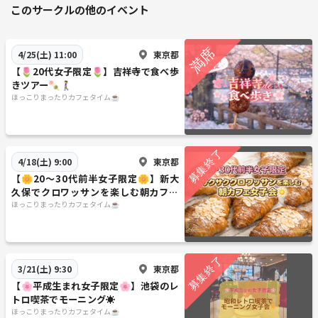
このサークルの他のイベント
東京都
4/25(土) 11:00
【🌷20代女子限定🌷】吉祥寺で食べ歩
きツアー🍡🚶‍♀️
ほっこりまったりカフェタイム☕️
東京都
4/18(土) 9:00
【🌼20〜30代前半女子限定🌼】新大
久保でクロワッサンを楽しむ朝カフェ
会🥐
ほっこりまったりカフェタイム☕️
東京都
3/21(土) 9:30
【🌸平成生まれ女子限定🌸】池袋のレ
トロ喫茶でモーニング☀️
ほっこりまったりカフェタイム☕️