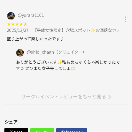
@
yurara1101
★
★
★
★
★
2025/12/27
【平成女性限定】穴場スポット✨お洒落なホテルラウンジでカフェ女子会🫖に参加
盛り上がって楽しかったです♪
@
shio_chaan
（クリエイター）
ありがとうございます✨私もめちゃくちゃ楽しかったで
す☺️ ぜひまた女子会しましょ🫶🏻
サークルイベントレビューをもっと見る
シェア
Post
LINE
facebook