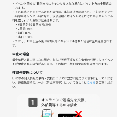
・イベント開始の7日前までにキャンセルされた場合はポイント含め全額返金
されます。
CheeseTable 池袋店
・それ以降にキャンセルされた場合は、事前決済金額のうち、下記のキャンセ
東京都豊島区南池袋1-26-6 The SH oneビル 11F
ル料率がキャンセル料になり、決済金額とポイントのそれぞれからキャンセル
https://tabelog.com/tokyo/A1305/A130501/13121923/
料を差し引いた金額が返金されます。
・6日前から3日前まで: 30%
・2日前: 50%
💰金額
・前日: 80%
・当日: 100%
当日の飲食代
・ただし、お申し込み後 1時間以内にキャンセルされた場合は全額返金されま
※1フード(またはデザート)、1ドリンク制
す。
中止の場合
⚠️注意事項
最少催行人数に達しない場合、および天候不順など主催者の判断によりイベン
・宗教、ネットワークビジネス、営業・勧誘目的での参加は固くお断り
トが中止される場合があります。その場合、参加料金は全額返金されます。
しています。
・他のサークルを運営されているクリエイターの方はご参加いただけま
連絡先交換について
せん🙏
LINE等の個人情報の取得・交換については双方同意のうえ慎重に行ってくださ
い。連絡先交換のルール（禁止事項等）について詳しくは
こちら
をご覧くださ
・安心して交流できるよう、他の参加者への迷惑行為はご遠慮くださ
い。
い。