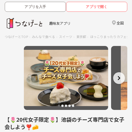
アプリを入手
アプリで開く
全国
趣味友アプリ
つなげーとTOP
みんなで食べる
スイーツ
東京都
ほっこりまったりカフェタイ
【🌷20代女子限定🌷】池袋のチーズ専門店で女子
会しよう❣️🧀