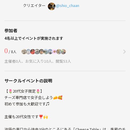
クリエイター
@shio_chaan
参加者
4名以上でイベントが実施されます
0
/ 8人
主催者0人、お気に入り10人、閲覧53人
サークルイベントの説明
【🌷20代女子限定🌷】
チーズ専門店で女子会しよう🧀🥰
初めて参加も大歓迎です♫
主催も20代女性です❣️🙌
池袋の東口から徒歩3分のところにある「Cheese Table」は、季節のチ