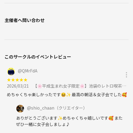
主催者へ問い合わせ
このサークルのイベントレビュー
@
QMrFdA
★
★
★
★
★
2026/03/21
【🌸平成生まれ女子限定🌸】池袋のレトロ喫茶でモーニング☀️に参加
めちゃくちゃ楽しかったです😆✨ 最高の朝活＆女子会でした🥰
@
shio_chaan
（クリエイター）
ありがとうございます✨めちゃくちゃ嬉しいです🥰 また
ぜひ一緒に女子会しましょ♪