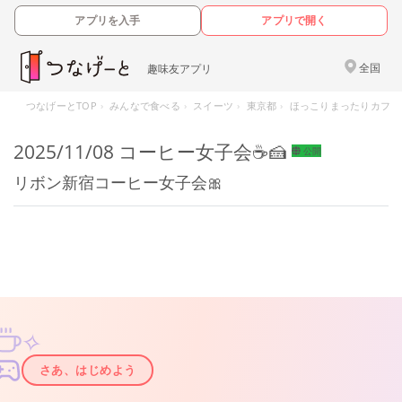
アプリを入手
アプリで開く
全国
趣味友アプリ
つなげーとTOP
みんなで食べる
スイーツ
東京都
ほっこりまったりカフェタ
2025/11/08 コーヒー女子会☕️🍰
公開
リボン新宿コーヒー女子会🎀
✧
✦
さあ、はじめよう