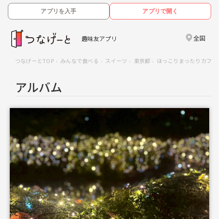
アプリを入手
アプリで開く
全国
趣味友アプリ
つなげーとTOP
みんなで食べる
スイーツ
東京都
ほっこりまったりカフェ
アルバム