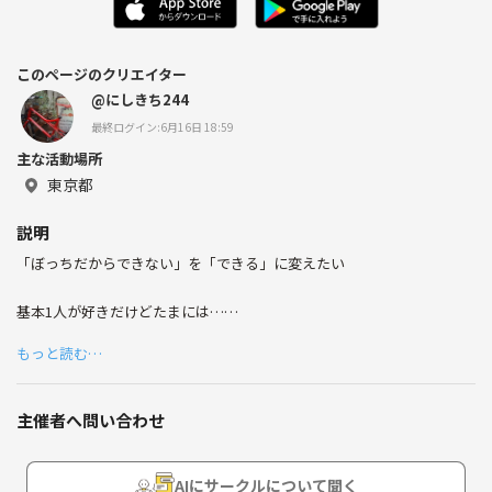
このページのクリエイター
@にしきち244
最終ログイン:6月16日 18:59
主な活動場所
東京都
説明
「ぼっちだからできない」を「できる」に変えたい
基本1人が好きだけどたまには…
もっと読む…
お一人様お断りの店に入ってみたい
2人以上いないと成立しないゲーム・イベントに参加したい
主催者へ問い合わせ
AIにサークルについて聞く