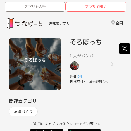
アプリを入手
アプリで開く
全国
趣味友アプリ
そろぼっち
1 人がメンバー
評価
0件
開催数 0回
過去参加 0人
関連カテゴリ
友達づくり
ご利用にはアプリのダウンロードが必要です