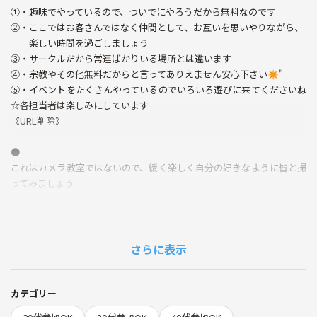
①・趣味でやっているので、ついでにやろうだから無料なのです
②・ここではお客さんではなく仲間として、お互いを思いやりながら、
楽しい時間を過ごしましょう
③・サークルだから常連ばかりいる場所とは違います
④・宗教やその他無料だからと言ってありえません安心下さい✴"
⑤・イベントをたくさんやっているのでいろいろ遊びに来てくださいね
☆各担当者は楽しみにしています
《URL削除》
●
これはカメラ教室ではないので、緩く楽しく自分の好きなように皆と撮
ってみましょう
※
一眼レフが分からないって方は別途教室がありますので
そちらにて
お喋りや散歩しながら写真も撮りましょう
さらに表示
※
みなとみらいの臨港パークで待ち合わせをして外人墓地に向かいます
カテゴリー
（歩ける格好にて×ヒールなど）