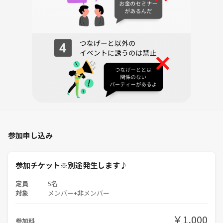
〒 220-0012
住所 神奈川県横浜市西区みなとみらい1丁目1
集合 17時45分ぐらい
18-20時
ーーーーーーーーーーーーーーーーーーーーーーー
気軽にお問い合わせ下さい☆彡
参加申し込み
▼
参加の際、シャイとか、輪に混ざれるか心配な方は
申込時、そういった理由を記載して見て下さいね
参加チケット※別途発生します♪
私達サークル常連はいつも半数以下ないし1割に満たないですが
定員
5名
対象
メンバー+非メンバー
各イベント班が頑張ると皆仲良くなるのが早いため
そう言う風にみられる場合があるので、一言ありますと
こちらでもイベント班内でピックアップしてカバーができるため
￥1,000
参加料