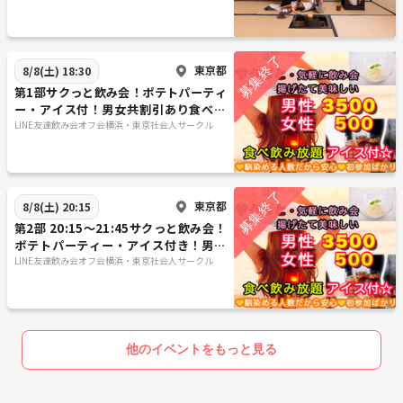
東京都
8/8(土) 18:30
第1部サクっと飲み会！ポテトパーティ
ー・アイス付！男女共割引あり食べ飲
み放題社会人中心
LINE友達飲み会オフ会横浜・東京社会人サークル
東京都
8/8(土) 20:15
第2部 20:15～21:45サクっと飲み会！
ポテトパーティー・アイス付き！男女
共にあり食べ飲み放題社会人中心
LINE友達飲み会オフ会横浜・東京社会人サークル
他のイベントをもっと見る