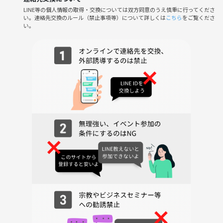
過去にスチールカメラマンで７．８年間、お子さんの運動会から、結婚
LINE等の個人情報の取得・交換については双方同意のうえ慎重に行ってくださ
式場、セシルマクビーや
い。連絡先交換のルール（禁止事項等）について詳しくは
こちら
をご覧くださ
い。
GILTさんやその他モデルさんなども仕事として撮っていたので
色々聞きたいことがあれば、簡単な事はお答えいたしますが
教室ではないためと、この会は私自身も楽しく行いたい為、↓などは別
途教室にてお願いします
（構図、ストロボとは、テザー撮影とは、露出計、カラーメーター等、
その他専門的なこと）
●
普通に写真が撮るのが好きでも、私のように景色を撮るのが好きでも
理由は何でもいいと思います☆
そして趣味友になりましょう☆彡
●
雨天中止
臨港パーク
パシフィコ横浜のちょっと先にある公園です