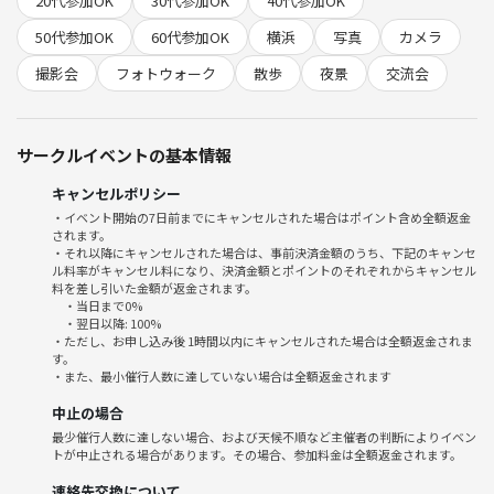
20代参加OK
30代参加OK
40代参加OK
①
臨港パークからみるパシフィコ横浜やみなとみらい地区のビル群を望む
50代参加OK
60代参加OK
横浜
写真
カメラ
ベストスポットのアーチ橋などで撮影や散歩をして大桟橋に向かいます
撮影会
フォトウォーク
散歩
夜景
交流会
②
大桟橋ではみなとみらいのランドマークや大観覧車などの景色、横浜港
大さん橋国際客船ターミナルの明かりが撮影でき横浜の名所を楽しむこ
サークルイベントの基本情報
とが出来ます(^_-)-☆
③
キャンセルポリシー
山下公園では大桟橋の時とは違った角度から見えるみなとみらいや停泊
・イベント開始の7日前までにキャンセルされた場合はポイント含め全額返金
している船舶が撮れますよ
されます。
④
・それ以降にキャンセルされた場合は、事前決済金額のうち、下記のキャンセ
ル料率がキャンセル料になり、決済金額とポイントのそれぞれからキャンセル
山下公園を後にし、外人墓地のある高台から見る夜景はデートスポット
料を差し引いた金額が返金されます。
になるほど有名ですね♪
・当日まで0%
こちらで解散となります☆彡
・翌日以降: 100%
・ただし、お申し込み後 1時間以内にキャンセルされた場合は全額返金されま
（所要時間：2時間前後）
す。
スマホでも可ですが使い方は私は分かりません(;^_^A
・また、最小催行人数に達していない場合は全額返金されます
一眼レフならいくらでも分かりますが(;^_^A
中止の場合
基本楽しく緩くです
最少催行人数に達しない場合、および天候不順など主催者の判断によりイベン
トが中止される場合があります。その場合、参加料金は全額返金されます。
〇
連絡先交換について