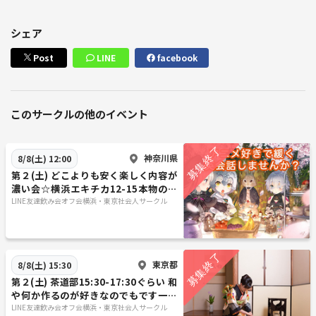
シェア
Post
LINE
facebook
このサークルの他のイベント
神奈川県
8/8(土) 12:00
第２(土) どこよりも安く楽しく内容が
濃い会☆横浜エキチカ12-15本物の英
会話講師ですがアニメが好き
LINE友達飲み会オフ会横浜・東京社会人サークル
東京都
8/8(土) 15:30
第２(土) 茶道部15:30-17:30ぐらい 和
や何か作るのが好きなのでもです一人
参加も安心・和の心いかがですか？
LINE友達飲み会オフ会横浜・東京社会人サークル