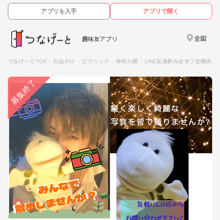
アプリを入手
アプリで開く
全国
趣味友アプリ
つなげーとTOP
お出かけ
ピクニック
神奈川県
LINE友達飲み会オフ会横浜