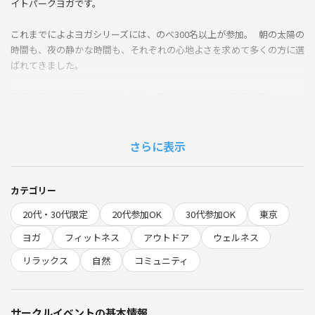
イトパークヨガです。
これまでによよヨガシリーズには、のべ300名以上が参加。 朝の太陽の
時間も、夜の静かな時間も、それぞれの心地よさを求めて多くの方に選
ばれてきました。
昼のにぎやかな空気とは少し違う、静かでやわらかな夜の公園。
ゆっくりと呼吸を深めながら、1日の終わりにたまった疲れや思考をや
さしく手放していきます。
自然の音や風に包まれながら、“力を抜いてリラックスした自分”に戻る
さらに表示
ひととき。
忙しい毎日の中に、心と体をリセットする夜の習慣を。
またこの場所で、お会いできるのを楽しみにしています。
カテゴリー
20代・30代限定
20代参加OK
30代参加OK
東京
※土曜朝には、お日様の下での「よよヨガ」も開催しています。
ヨガ
フィットネス
アウトドア
ウェルネス
⚫︎ sunlala yoga community って？
リラックス
自然
コミュニティ
都内で活動するウェルネスコミュニティ。 20代〜30代を中心に、ヨガ
をライフスタイルに取り入れる仲間が集まっています。 すべてのクラ
スがドロップイン参加OK。“気軽に・楽しく・自分らしく”を大切にし
サークルイベントの基本情報
た、明るくあたたかい雰囲気が魅力です。初めての方も安心して参加で