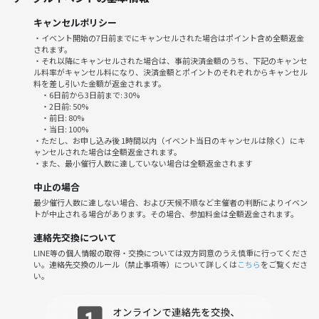
きます。
キャンセルポリシー
・イベント開始の7日前までにキャンセルされた場合はポイント含め全額返金
■開催日時
されます。
⚫︎金曜夜19:30〜⚫︎
・それ以降にキャンセルされた場合は、事前決済金額のうち、下記のキャンセ
ル料率がキャンセル料になり、決済金額とポイントのそれぞれからキャンセル
4月24日(金)19:30-20:45
料を差し引いた金額が返金されます。
5月8日(金)19:30-20:45
・6日前から3日前まで: 30%
5月22日(金)19:30-20:45
・2日前: 50%
・前日: 80%
5月29日(金)19:30-20:45
・当日: 100%
.....続く
・ただし、お申し込み後 1時間以内（イベント当日のキャンセルは除く）にキ
ャンセルされた場合は全額返金されます。
・また、最小催行人数に達していない場合は全額返金されます
■レッスン内容
①Warm Up
中止の場合
呼吸を感じながら、やさしく体をほぐしていくウォームアップ。 1日頑
最少催行人数に達しない場合、および天候不順など主催者の判断によりイベン
トが中止される場合があります。その場合、参加料金は全額返金されます。
張った体を無理なくほぐし、自然の中で動く準備をしていきます。
連絡先交換について
②Nature Bliss Flow
LINE等の個人情報の取得・交換については双方同意のうえ慎重に行ってくださ
月の光、風、空気を感じながら、呼吸とともに流れるように動くフロー
い。連絡先交換のルール（禁止事項等）について詳しくは
こちら
をご覧くださ
い。
ヨガ。 胸をひらき、背骨をしなやかに動かし、心と体を心地よく解放
していきます。 “外で動く気持ちよさ”を全身で味わう時間です。