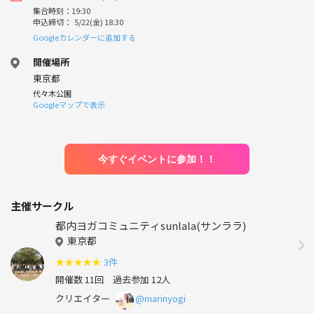
集合時刻：19:30
申込締切： 5/22(金) 18:30
Googleカレンダーに追加する
開催場所
東京都
代々木公園
Googleマップで表示
今すぐイベントに参加！！
主催サークル
都内ヨガコミュニティsunlala(サンララ)
東京都
★
★
★
★
★
3件
開催数 11回
過去参加 12人
クリエイター
@marinyogi