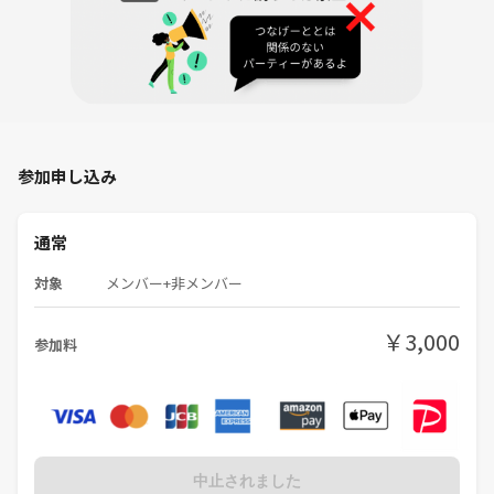
19:35 実施場所に移動。
19:45 レッスン開始
20:45 レッスン終了
■集合場所
［19:30集合］
代々木公園 原宿門前 時計塔
※ヨガができる服装にお着替えした状態でお集まりください。
参加申し込み
■持ち物
通常
・ヨガマット
・ヨガができる格好
対象
メンバー+非メンバー
・飲み物
￥3,000
■あると便利な物
参加料
・レジャーシート(ヨガマットの汚れを防ぎます)
・タオル
・サングラス、帽子
■開催可否
中止されました
・雨天中止。