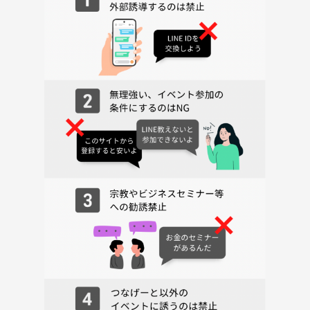
③Sky Relax Savasana
空の下で、風や自然の音に包まれながら深いリラックスへ。 呼吸とと
もに感覚を内側へ戻し、心身を静かに整えていきます。
［こんな方におすすめ］
・外でヨガをしてみたい
・仕事終わりにリラックスしたい
・1日の疲れや思考を手放したい
・夜の時間をゆったり過ごしたい
・自然の中で静かに整いたい
・ぐっすり眠れる状態で1日を終えたい
［効果］
・心と体の緊張がゆるむ ・呼吸が深くなる ・思考が静まり、心に余白
が生まれる
・自然の中で整う感覚
・安心して眠りやすくなる
■スケジュール
19:30 集合