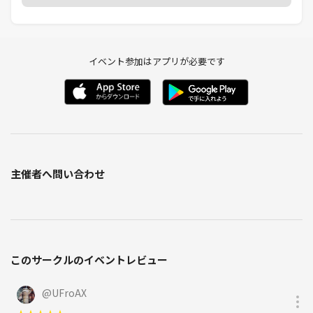
中止の場合には、メッセージにてお知らせします。
■インストラクターmarin
都内ヨガコミュニティsunlala サンララ 代表。
イベント参加はアプリが必要です
渋谷区を中心に、火木土のレギュラークラスや、スペシャルクラスを開
講中。
元アイドル、元客室乗務員、異色の経歴を持つヨガインストラクター。
ヨガで心も身体も美しく整え、キラキラと輝いて人生を謳歌しましょ
う！
主催者へ問い合わせ
このサークルのイベントレビュー
@
UFroAX