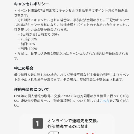
キャンセルポリシー
みんなで楽しくルールを覚えたり、上達してきたら大会出場も目指して
・イベント開始の7日前までにキャンセルされた場合はポイント含め全額返金
みたりと色々考えてるので、まずは一度新しい趣味を始めてみよう😄の
されます。
感覚でお気軽にご参加ください👍✨
・それ以降にキャンセルされた場合は、事前決済金額のうち、下記のキャンセ
ル料率がキャンセル料になり、決済金額とポイントのそれぞれからキャンセル
料を差し引いた金額が返金されます。
・6日前から3日前まで: 30%
・2日前: 50%
・前日: 80%
・当日: 100%
・ただし、お申し込み後 1時間以内にキャンセルされた場合は全額返金されま
す。
中止の場合
最少催行人数に達しない場合、および天候不順など主催者の判断によりイベン
トが中止される場合があります。その場合、参加料金は全額返金されます。
連絡先交換について
LINE等の個人情報の取得・交換については双方同意のうえ慎重に行ってくださ
い。連絡先交換のルール（禁止事項等）について詳しくは
こちら
をご覧くださ
い。