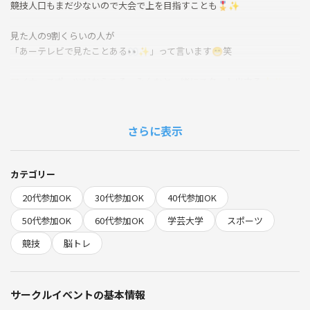
競技人口もまだ少ないので大会で上を目指すことも🎖️✨
見た人の9割くらいの人が
「あーテレビで見たことある👀✨」って言います😁笑
マイナースポーツだからこそ、みんなと一緒にスタート出来る👍✨
初心者の人が殆どなので、是非みんなで楽しみましょう⭐️
参加者もぞくぞく増えてめちゃめちゃ盛り上がってきてます🌈✨
さらに表示
8/24 13:00〜15:00
場所:学芸大学駅近辺
カテゴリー
参加費500円
20代参加OK
30代参加OK
40代参加OK
『スポーツスタッキングとは』
50代参加OK
60代参加OK
学芸大学
スポーツ
9〜12 個のプラスチック製のカップを、決められた形に積み上げたり崩
競技
脳トレ
したりするスピードを競うスポーツです🕞✨
体格や体力の差が出づらく、楽しく身につけられるので色んな方におす
サークルイベントの基本情報
すめです⭐️