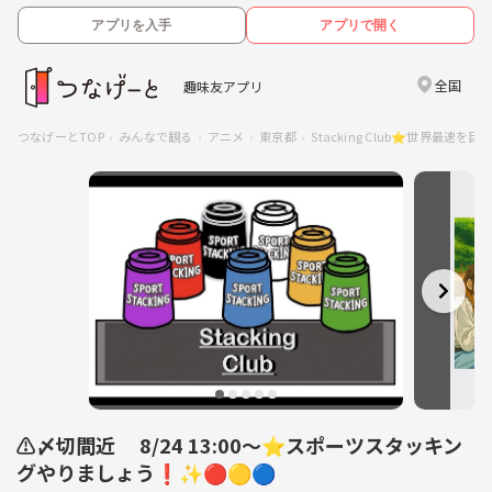
アプリを入手
アプリで開く
全国
趣味友アプリ
つなげーとTOP
みんなで観る
アニメ
東京都
Stacking Club⭐️世界最速を目
⚠️〆切間近 8/24 13:00〜⭐️スポーツスタッキン
グやりましょう❗️✨🔴🟡🔵