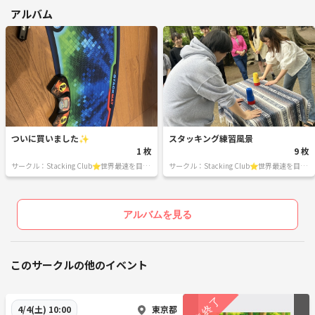
アルバム
ついに買いました✨
スタッキング練習風景
1 枚
9 枚
サークル：Stacking Club⭐️世界最速を目指
サークル：Stacking Club⭐️世界最速を目指
して🌏
して🌏
アルバムを見る
このサークルの他のイベント
東京都
4/4(土) 10:00