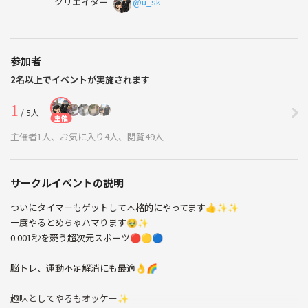
クリエイター
@u_sk
参加者
2名以上でイベントが実施されます
1
/ 5人
主催
主催者1人、お気に入り4人、閲覧49人
サークルイベントの説明
ついにタイマーもゲットして本格的にやってます👍✨✨
一度やるとめちゃハマります🥹✨
0.001秒を競う超次元スポーツ🔴🟡🔵
脳トレ、運動不足解消にも最適👌🌈
趣味としてやるもオッケー✨