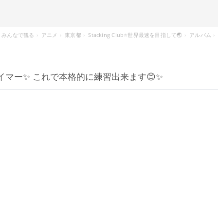
みんなで観る
アニメ
東京都
Stacking Club⭐️世界最速を目指して🌏
アルバム
マー✨ これで本格的に練習出来ます😊✨