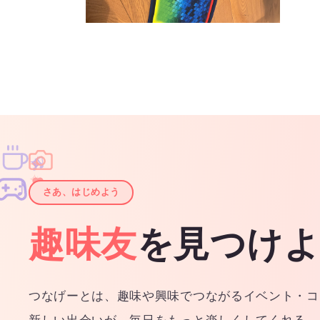
♫
✧
✦
✦
♪
✧
さあ、はじめよう
趣味友
を見つけ
つなげーとは、趣味や興味でつながるイベント・コ
新しい出会いが、毎日をもっと楽しくしてくれる。