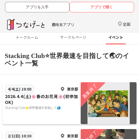
アプリを入手
アプリで開く
全国
趣味友アプリ
トークルーム
サークルページ
イベント
Stacking Club⭐️世界最速を目指して🌏のイ
ベント一覧
東京都
4/4(土) 10:00
2026.4.4(土)🌸春のお花見🌸(初参加
OK)
Stacking Club⭐️世界最速を目指して🌏
東京都
2/1(日) 10:30