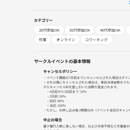
よろしくお願いします👍🏻
【参加にあたって】
カテゴリー
途中退席や途中退出は自由にOKです👌
20代参加OK
30代参加OK
40代参加OK
カメラのON/OFFはお任せしています！エフェク
作業
オンライン
コワーキング
【サークルについて】
オンラインやリアル（図書館やカフェなど）で集まって、勉強や作業
資格勉強でも読書でも事務作業でも…ジャンル問わず自分
サークルイベントの基本情報
キャンセルポリシー
家で頑張ろうと意気込んでみるものの……
・イベント開始の7日前までにキャンセルされた場合はポイ
気づけばスマホやテレビみたり、集中が続かなかっ
・それ以降にキャンセルされた場合は、事前決済金額のうち
色々ありますよね😭
からキャンセル料を差し引いた金額が返金されます。
・6日前から3日前まで: 30%
・2日前: 50%
折角の志を挫折してしまわないように、取り組むため
・前日: 80%
・当日: 100%
人が頑張ってる姿を見ること、頑張るための場所があることe
・ただし、お申し込み後 1時間以内（イベント当日のキャ
仲間や場所といった環境を満遍なく活用していきまし
中止の場合
最少催行人数に達しない場合、および天候不順など主催者の