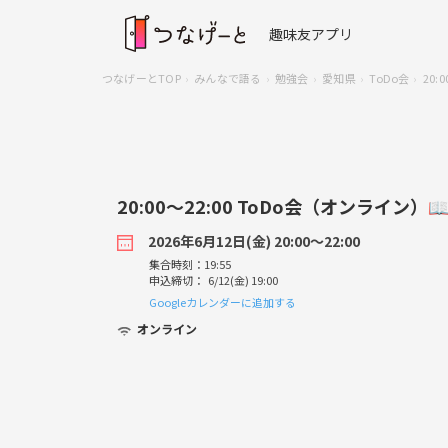
趣味友アプリ
つなげーとTOP
みんなで語る
勉強会
愛知県
ToDo会
20
20:00〜22:00 ToDo会（オンライン）📖
2026年6月12日(金) 20:00〜22:00
集合時刻：19:55
申込締切： 6/12(金) 19:00
Googleカレンダーに追加する
オンライン