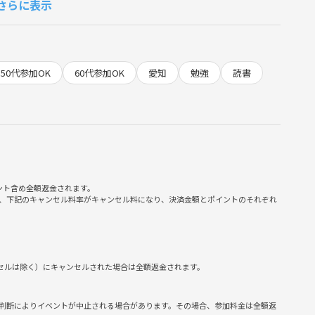
さらに表示
50代参加OK
60代参加OK
愛知
勉強
読書
トかけて顔が映らないように設定される方もいらっしゃいます✨
をする仲間を募集しています( '-' )- ̗̀🤝 ̖́-( '-' )
のやりたいことでOKです‪👍🏻
ント含め全額返金されます。
たり、部屋の掃除して1日が過ぎたり……
、下記のキャンセル料率がキャンセル料になり、決済金額とポイントのそれぞれ
の環境が大事だと考えてます‼️
tc.....
ンセルは除く）にキャンセルされた場合は全額返金されます。
ょう✌️
判断によりイベントが中止される場合があります。その場合、参加料金は全額返