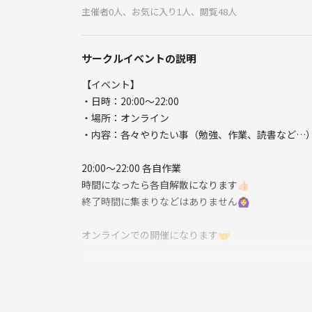
主催者0人、お気に入り1人、閲覧48人
サークルイベントの説明
【イベント】
・日時：20:00〜22:00
・場所：オンライン
・内容：各々やりたい事（勉強、作業、読書など…
20:00～22:00 各自作業
時間になったら各自解散になります‪👍🏻
終了時間に集まりなどはありません🙆‍♀️
オンラインでの開催になります🤝
図書館の自習スペースのような感じでイメージして
時間に集まって、実施時間各々集中して取り組む感じ