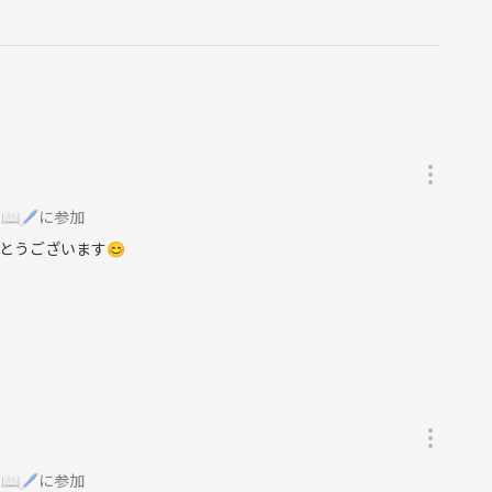
）📖🖊に参加
とうございます😊
）📖🖊に参加