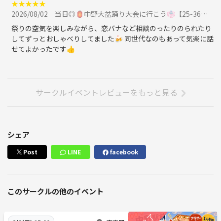
★
★
★
★
★
2026/08/02
当日◎🏮中野大盆踊り大会に行こう👘【25-36歳1人参加限定】季節イベント.あらさんぽに参加
祭りの空気を楽しみながら、恋バナなど相談のったりのられたり
してずっとおしゃべりしてました🍻 同世代なのもあって気楽に話
せてよかったです👍
サークルイベントレビューをもっと見る
シェア
Post
LINE
facebook
このサークルの他のイベント