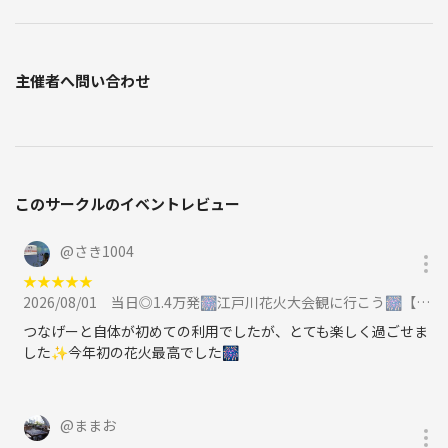
主催者へ問い合わせ
このサークルのイベントレビュー
@
さき1004
★
★
★
★
★
2026/08/01
当日◎1.4万発🎆江戸川花火大会観に行こう🎆【25-36歳1人参加限定】途中参加OK🙆‍♀️に参加
つなげーと自体が初めての利用でしたが、とても楽しく過ごせま
した✨今年初の花火最高でした🎆
@
ままお