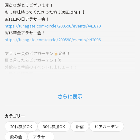
🈵ありがとうございます！
もし興味持ってくださった方↓次回以降！↓
8/11山の日アラサー会！
https://tunagate.com/circle/200598/events/441870
8/15華金アラサー会！
https://tunagate.com/circle/200598/events/442096
アラサー会のビアガーデン🍺企画！
夏と言ったらビアガーデン！笑
外飲みと季節のイベントしましょー！！
※飲み放題予定
新宿でアラサー華金しませんかー！🏮
同年代で繋がりましょ！
さらに表示
ノンアル参加ももちろんOK🙆‍♀️です！
ドタキャンも加味してお店決まるのギリギリになりますのでご了承くだ
カテゴリー
さい。
20代参加OK
30代参加OK
新宿
ビアガーデン
詳細は参加者の方にメッセージします！
飲み会
アラサー