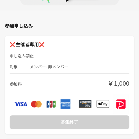
🎒持ち物
楽しむ気持ち！
飲食代
参加申し込み
❌主催者専用❌
◆場所について
ビアガーデン会場は参加者さんに✉️
申し込み禁止
新宿のゴジラのすぐ近くの場所の屋上予定🌌
対象
メンバー+非メンバー
☂️雨天時について
近くの居酒屋さんにて会場変更して行う予定です。
￥1,000
参加料
ご了承ください。
🌱サークルの雰囲気
私たちのサークルは、アラサーになって痩せづらさや疲れやすさ笑
を感じてきた約同年代の仲間たちで繋がれたら良いな〜とゆるい思いか
ら作ったものです。
募集終了
アットホームでリラックスした雰囲気を大切にしています。初めての方
も、一人参加の方も大歓迎！