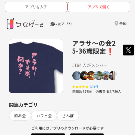
アプリを入手
アプリで開く
全国
趣味友アプリ
アラサ〜の会2
5-36歳限定❗️
1184 人がメンバー
★
★
★
★
★
601件
開催数 376回
過去参加 2,789人
関連カテゴリ
飲み会
カフェ会
さんぽ
ご利用にはアプリのダウンロードが必要です