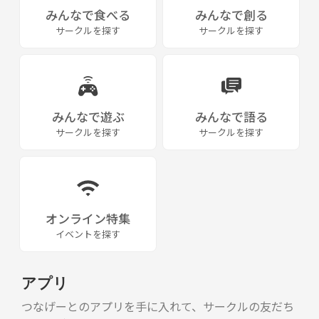
みんなで食べる
みんなで創る
そんな方はぜひ一度遊びに来てください！
サークルを探す
サークルを探す
「行ってみたら思ったより居心地よかった」
と言ってもらえることが多いです✨
⸻
みんなで遊ぶ
みんなで語る
サークルを探す
サークルを探す
最後に🍀
1人で運営している小さなサークルですが、
参加してくれる皆さんのおかげで少しずつ広がっています🙏
オンライン特集
堅苦しいコミュニティではなく、
“ちょっと日常が楽しくなる場所” を目指しています！
イベントを探す
気になるイベントがあれば、
ぜひ気軽に参加してみてください😊
アプリ
つなげーとのアプリを手に入れて、サークルの友だち
#アラサー