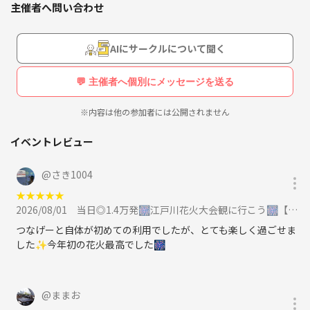
主催者へ問い合わせ
「1人参加でも安心できる場所が欲しい」
などインドアもアウトドアも好きです！
「周りが結婚などして気軽に誘える友達がいない」
AIにサークルについて聞く
そんな人たちが集まっています☺️
💬 主催者へ個別にメッセージを送る
現在は、
・飲み会🍻（色んなテーマで❗️）
※内容は他の参加者には公開されません
イベントなどで出会った人とのご縁を大切に日常が少しで
・カフェ会☕️
も充実すればなと思いこのアプリを始めてみました！
・公園ピクニック🌿
イベントレビュー
・散歩・街歩き🚶
・スクリーンでスポーツ観戦⚾️
@
さき1004
・焚き火会🔥
★
★
★
★
★
などを中心に、毎週いろんなイベントを開催中！
2026/08/01
当日◎1.4万発🎆江戸川花火大会観に行こう🎆【25-36歳1人参加限定】途中参加OK🙆‍♀️に参加
初参加・1人参加の方もかなり多いので、
つなげーと自体が初めての利用でしたが、とても楽しく過ごせま
「輪に入れるかな…」という心配はいりません🙆‍♂️
した✨今年初の花火最高でした🎆
⸻
@
ままお
このサークルの雰囲気✨