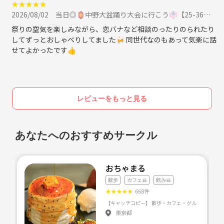
★
★
★
★
★
2026/08/02
当日◎🏮中野大盆踊り大会に行こう👘【25-36歳1人参加限定】季節イベント.あらさんぽに参加
ガチ恋活やビジネス目的ではなく、
“気軽に人と繋がれる場所” を大事にしています！
祭りの空気を楽しみながら、恋バナなど相談のったりのられたり
してずっとおしゃべりしてました🍻 同世代なのもあって気楽に話
せてよかったです👍
✔ 同年代だから話しやすい
✔ 変に気を遣いすぎなくていい
✔ 常連だけで固まらない雰囲気
✔ ゆるく楽しく交流できる
レビューをもっと見る
を意識して運営しています🌸
⸻
あなたへのおすすめサークル
安心して参加してもらうために🙌
おちゃまる
みんなが安心して楽しめる場にしたいので、
散歩
カフェ会
飲み会
以下のような行為には厳しく対応しています。
★
★
★
★
★
668件
❌ ナンパ目的のみの参加
東京都
❌ 営業・勧誘・宗教・MLM目的