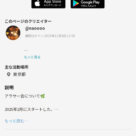
このページのクリエイター
@naoooo
最終ログイン:2025年11月6日 12:59
こんにちは！
もっと見る
主な活動場所
友達欲しくて趣味のサークル自分で作って暇な時にイベン
トしたりしてます！
東京都
1人で開催してるので気軽に参加してお話してもらえたら
嬉しいです🙏
説明
アラサー会について🌿
2025年2月にスタートした、
趣味は
25〜36歳の同世代がゆるく繋がれるコミュニティです！
もっと読む…
散歩/キャンプ/焚き火/ドライブ/旅行/温泉/ネトフリYouTu
「新しい友達が欲しい」
be/漫画/昼寝/飲みに行く/食べること
「休日を一緒に楽しめる仲間が欲しい」