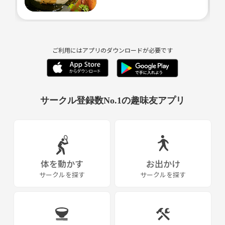
❌ セクハラ・迷惑行為
❌ 無断での連絡先交換強要
❌ 周囲が不快になる言動
❌写真撮影
ご利用にはアプリのダウンロードが必要です
実際に、問題行為があった場合は以後の参加をお断りしています。
実際にどんな問題があったか報告してもらい内容次第でこちらでブロッ
クをして参加できないような仕組みにしております。
サークル登録数No.1の趣味友アプリ
「変な人が多そう…」という不安を持つ方にも、
安心して来てもらえる空気づくりを大切にしています☺️
⸻
こんな人におすすめ💡
体を動かす
お出かけ
サークルを探す
サークルを探す
🌸 上京して知り合いが少ない
🌸 同世代の友達を増やしたい
🌸 休日をもっと楽しみたい
🌸 気軽に飲みやカフェに行ける仲間が欲しい
🌸 社会人になって新しい出会いが減った