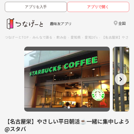
アプリを入手
アプリで開く
全国
趣味友アプリ
つなげーとTOP
みんなで語る
飲み会
愛知県
愛知20's
【名古屋栄】やさし
【名古屋栄】やさしい平日朝活☕一緒に集中しよう
@スタバ