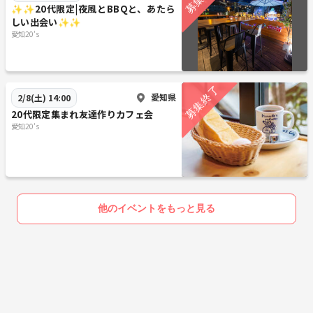
✨️✨️20代限定|夜風とBBQと、あたら
しい出会い✨️✨️
愛知20's
愛知県
2/8(土) 14:00
20代限定集まれ友達作りカフェ会
愛知20's
他のイベントをもっと見る