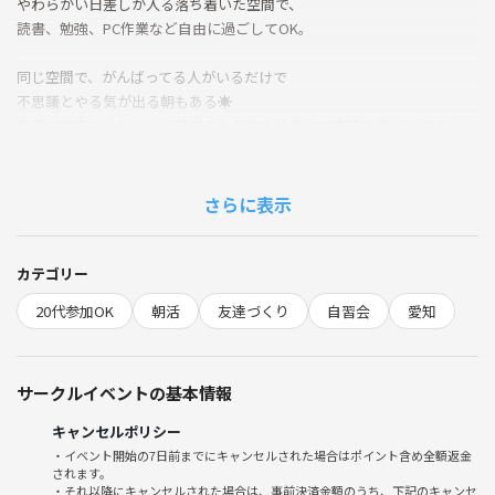
やわらかい日差しが入る落ち着いた空間で、
読書、勉強、PC作業など自由に過ごしてOK。
同じ空間で、がんばってる人がいるだけで
不思議とやる気が出る朝もある☀️
無言で集中も、ちょっと話すのも自由なゆるやか交流スタイルです。
さらに表示
開催詳細：
日程：6月20日 金曜日
カテゴリー
20代参加OK
朝活
友達づくり
自習会
愛知
時間：9:00〜11:00（出入り自由）
場所：スターバックス コーヒー 栄 チェリープラザ店（栄駅から徒歩す
サークルイベントの基本情報
ぐ）
キャンセルポリシー
対象：20代の男女（おひとり参加も大歓迎）
・イベント開始の7日前までにキャンセルされた場合はポイント含め全額返金
されます。
参加費：ご自身のドリンク代（ワンドリンク以上のご注文をお願いしま
・それ以降にキャンセルされた場合は、事前決済金額のうち、下記のキャンセ