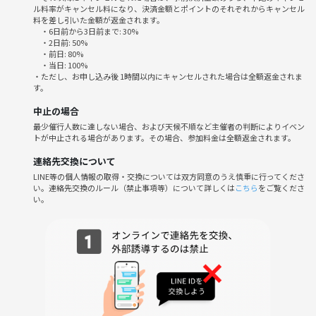
ル料率がキャンセル料になり、決済金額とポイントのそれぞれからキャンセル
す）
料を差し引いた金額が返金されます。
・6日前から3日前まで: 30%
・2日前: 50%
・前日: 80%
・当日: 100%
こんな方におすすめ：
・ただし、お申し込み後 1時間以内にキャンセルされた場合は全額返金されま
す。
平日休みの過ごし方に迷う…
中止の場合
最少催行人数に達しない場合、および天候不順など主催者の判断によりイベン
朝活したいけどひとりだと続かない
トが中止される場合があります。その場合、参加料金は全額返金されます。
連絡先交換について
静かな場所でちょっとだけやる気出したい
LINE等の個人情報の取得・交換については双方同意のうえ慎重に行ってくださ
い。連絡先交換のルール（禁止事項等）について詳しくは
こちら
をご覧くださ
価値観の合う人と自然につながりたい
い。
お仕事前、学校の課題、資格の勉強、
何でもOK。自由なスタイルでゆったり過ごせます。
「ちょっと行ってみようかな」くらいの軽い気持ちで
ふらっと参加お待ちしています☕️✨