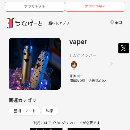
アプリを入手
アプリで開く
全国
趣味友アプリ
vaper
1 人がメンバー
評価
0件
開催数 0回
過去参加 0人
関連カテゴリ
芸術・アート
科学
ご利用にはアプリのダウンロードが必要です