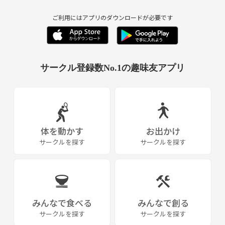
ンドは、通常のたばこに比べて有害物質が95％以上削減されていると英
国の学術誌が発表した調査では、タバコ企業は依然として電子タバコの
ご利用にはアプリのダウンロードが必要です
有害性削減効果を証明しようとしています。
多様化、タバコ価格の継続的上昇、健康意識の向上、禁煙意欲の高まり
などの利点に加えて、たばこの厳格な管理がすべて電子タバコ小型の開
サークル登録数No.1の趣味友アプリ
発に貢献しています。 条件。
http://www.warmvape.com/e-cigarette/p-7.html
体を動かす
お出かけ
サークルを探す
サークルを探す
みんなで食べる
みんなで創る
サークルを探す
サークルを探す