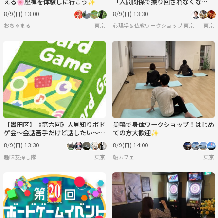
える🌸座禅を体験しに行こう✨
「人間関係で振り回されなくな
る、“集団の空気”との上手な付き
8/9(日) 13:00
8/9(日) 13:30
合い方」ワークショップ-東京
おちゃまる
東京
心理学＆仏教ワークショップ 東京
東京
【墨田区】《第六回》人見知りボド
巣鴨で身体ワークショップ！はじめ
ゲ会～会話苦手だけど話したい～
ての方大歓迎✨
【一人参加・初心者大歓迎】《軽ゲ
8/9(日) 13:30
8/9(日) 14:00
ーメイン》
趣味友探し隊
東京
軸カフェ
東京