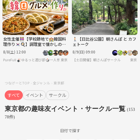
女性主催👭【学校跡地で🏫韓国料
🚶🏻【日比谷公園】朝さんぽ と カフ
理作り🇰🇷🍳】調理室で懐かしの学
ェトーク
生気分🏫.*
8/8(土) 12:00
8/9(日) 09:00
PureFull 🎳ゆるっと遊び部🎲一人参加でも気軽に気楽に🐥
東京
【土日開催】朝さんぽサークル
東京
つなげーとTOP
全ジャンル
東京都
すべて
イベント
サークル
東京都の趣味友イベント・サークル一覧
(153
78件)
日付で探す