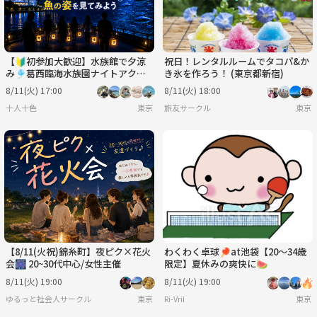
【🔰初参加大歓迎】水族館で夕涼
祝日！レンタルルームでタコパ&か
み🎐葛西臨海水族園ナイトアクア
き氷を作ろう！ (東京都新宿)
リウム【特別回】
8/11(火) 17:00
8/11(火) 18:00
十人十色
東京
旅友サークル
東京
【8/11(火祝)錦糸町】夜ピク×花火
わくわく卓球🏓at池袋【20〜34歳
会🎆 20~30代中心/女性主催
限定】夏休みの爽快に🍉
8/11(火) 19:00
8/11(火) 19:00
ゆるっと社会人サークル
東京
Ri-Vril
東京