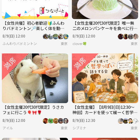
【女性共催】初心者歓迎🔰ふんわ
【女性主催20代30代限定】唯一無
りバドミントン🏸楽しく体を動か
二のメロンパンケーキを食べに行こ
そう！
う〜🍒🎈
8/9(日) 12:00
8/9(日) 12:00
ふんわりバドミントン
東京
clover🍀
東京
【女性主催20代30代限定】うさカ
【女性主催】【8月9日(日)12:30～
フェに行こう🎈🎀🌹
神田】カードを使って緩ーく哲学っ
ぽい事を話す会
8/9(日) 12:00
8/9(日) 12:30
アイル
東京
シブミナ
東京