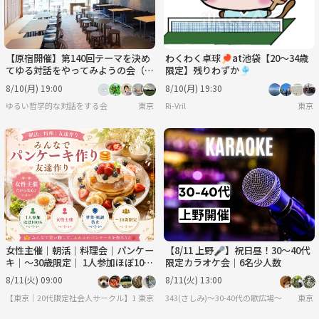
【原宿開催】第140回テーマを決め
わくわく卓球🏓at池袋【20〜34歳
てゆる対話をやってみようの会（人
限定】残りわずか🎐
は環境で変われるのか？）
8/10(月) 19:00
8/10(月) 19:30
ゆるい哲学的な対話をする会
東京
Ri-Vril
東京
女性主催｜朝活｜料理会｜パンケー
【8/11 上野🎤】祝日昼！30〜40代
キ｜〜30歳限定｜ 1人参加ほぼ10
限定カラオケ会｜6名少人数
0% ｜友達作り
8/11(火) 09:00
8/11(火) 13:00
【東京｜20代限定社会人サークル】1人参加ほぼ100％｜少人数ゆる交流会
東京
343(さしみ)〜30-40代の歌広場〜
東京