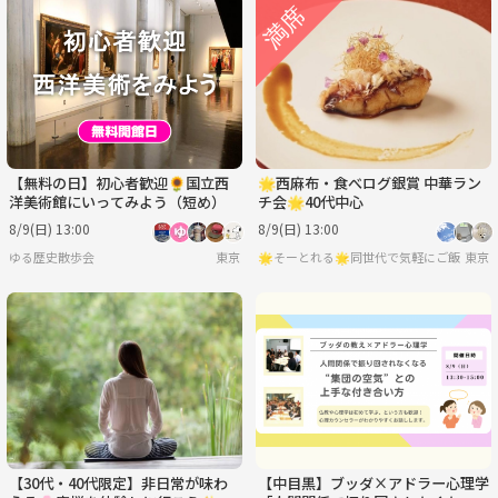
【無料の日】初心者歓迎🌻国立西
🌟西麻布・食べログ銀賞 中華ラン
洋美術館にいってみよう（短め）
チ会🌟40代中心
8/9(日) 13:00
8/9(日) 13:00
ゆる歴史散歩会
東京
🌟そーとれる🌟同世代で気軽にご飯会
東京
【30代・40代限定】非日常が味わ
【中目黒】ブッダ×アドラー心理学