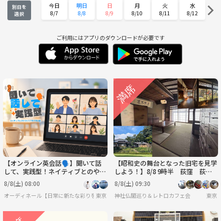
今日
明日
日
月
火
水
別日を
8/7
8/8
8/9
8/10
8/11
8/12
選択
木
金
土
日
月
火
8/13
8/14
8/15
8/16
8/17
8/18
ご利用にはアプリのダウンロードが必要です
水
木
金
土
日
月
8/19
8/20
8/21
8/22
8/23
8/24
火
水
木
金
土
日
8/25
8/26
8/27
8/28
8/29
8/30
月
火
水
木
金
土
8/31
9/1
9/2
9/3
9/4
9/5
【オンライン英会話🗣️】聞いて話
【昭和史の舞台となった旧宅を見学
して、実践型！ネイティブとのやり
しよう！】8/8 9時半 荻窪 荻外
とりで学ぶ英会話🌿
荘 【常連の方参加費還元】
8/8(土) 08:00
8/8(土) 09:30
オーディネール【日常に新たな彩りを/20代後半〜30代中心(40代少々)の集い】
東京
神社仏閣巡り＆レトロカフェ会
東京