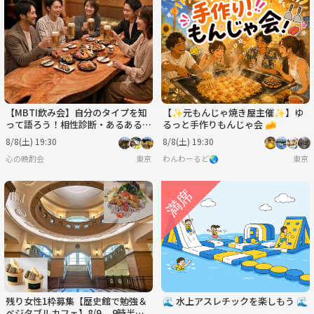
【MBTI飲み会】自分のタイプを知
【✨元もんじゃ焼き屋主催✨】ゆ
って語ろう！相性診断・あるあるト
るっと手作りもんじゃ会 🧀
ークで盛り上がる夜🍻
8/8(土) 19:30
8/8(土) 19:30
心の晩酌会
東京
わんわーるど🌏
東京
残り女性1枠募集【歴史館で勉強＆
🌊 水上アスレチックを楽しもう 🌊
ベジタブルカフェ】8/9 9時半