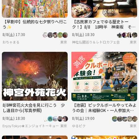
【早割中】伝統的な七夕祭りへ行こ
【古民家カフェでゆる歴史トー
う✨
ク！】8/8 18時半 神楽坂 そよ
や江戸端【参加費還元！】
8/8(土) 17:30
8/8(土) 18:30
おちゃまる
東京
神社仏閣巡り＆レトロカフェ会
東京
8/8神宮花火大会を見に行こう 少
【池袋】ピックルボールやってみよ
し遠目から(写真参照)
うの会｜未経験OK・一人参加大歓
迎
8/8(土) 18:30
8/8(土) 19:00
EnjoyTokyo★エンジョイトーキョー 〜気持ちだけでも国際派〜
東京
ゆるピク
東京