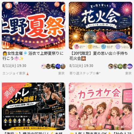
👩女性主催🎐 浴衣で上野夏祭りに
【20代限定】夏の思い出☆手持ち
行こう👘✨
花火会🎇
8/11(火) 19:30
8/11(火) 19:30
エンジョイ東京🗼
東京
寄り道ステップ☆☀︎*
東京
【激安✨️】横浜の区営ジム💪本格
🌟人気！聴き専もOK👌【社会人23