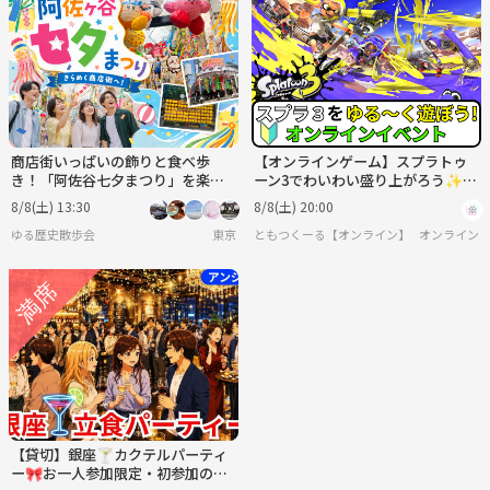
商店街いっぱいの飾りと食べ歩
【オンラインゲーム】スプラトゥ
き！「阿佐谷七夕まつり」を楽し
ーン3でわいわい盛り上がろう✨
もう♪
【🔰ゲーム初心者歓迎】
8/8(土) 13:30
8/8(土) 20:00
ゆる歴史散歩会
東京
ともつくーる【オンライン】
オンライン
【貸切】銀座🍸カクテルパーティ
ー🎀お一人参加限定・初参加の方