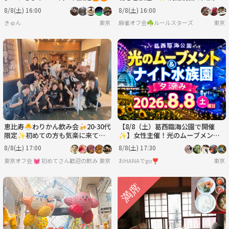
ベント！
8/8(土) 16:00
8/8(土) 16:00
きゅん
東京
麻雀オフ会☘️ルールスターズ
東京
恵比寿🐣わりかん飲み会🍻20-30代
【8/8（土）葛西臨海公園で開催
限定✨初めての方も気楽に来てね
✨】女性主催！光のムーブメント
✨
＆ナイト水族園体験でリフレッシュ
8/8(土) 17:00
8/8(土) 17:30
夕涼みイベント🌊限定開催
東京オフ会 💓 初めてさん歓迎の飲み会です 💓 男女関係なく純粋に友達作りをしよ
東京
おHANAでgo❣️
東京