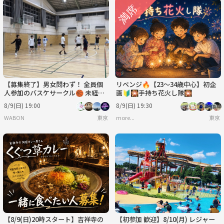
【募集終了】男女問わず！ 全員個
リベンジ🔥【23～34歳中心】初企
人参加のバスケサークル🏀 未経
画🔰🎇手持ち花火し隊🎇
験、女性大歓迎◎エンジョイレベ
8/9(日) 19:00
8/9(日) 19:30
ル！
WABON
東京
more...
東京
【8/9(日)20時スタート】吉祥寺の
【初参加 歓迎】8/10(月) レジャー