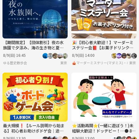
【期間限定】【団体割引】夜の水
🎉【初心者大歓迎！】マーダーミ
族園で夕涼み、海の生き物と夏の
ステリー会📕【お菓子ドリンク
ひんやり時間を楽しもう🐟✨
付】【ボードゲーム、マダミス】
8/9(日) 16:45
8/9(日) 14:00
ゆる歴史散歩会
東京
🎪マーダーミステリー(マダミス)・ボード
東京
最大規模❗️【ルール説明から始ま
⭐︎活動再開⭐︎(一緒に遊ぼう！)未
る】初心者お助けボドゲ会｜途中
経験大歓迎！ドッヂビー！…● 8月
参加OK 8/9
9日(日)13:00〜
8/9(日) 13:30
8/9(日) 13:00