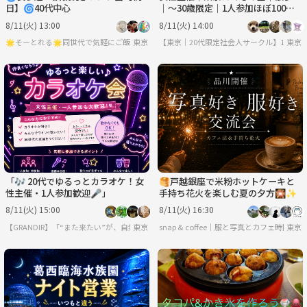
日】🌀40代中心
｜〜30歳限定｜1人参加ほぼ100%
｜友達作り
8/11(火) 13:00
8/11(火) 14:00
🌟そーとれる🌟同世代で気軽にご飯会
東京
【東京｜20代限定社会人サークル】1人参加
東京
「🎶 20代でゆるっとカラオケ！女
🥞戸越銀座で米粉ホットケーキと
性主催・1人参加歓迎🎤」
手持ち花火を楽しむ夏の夕方🎇✨
8/11(火) 15:00
8/11(火) 16:30
【GRANDIR】「“また来たい”が、自然と増えていくコミュニティ
東京
snap & coffee｜服と写真とカフェ時間
東京