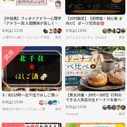
【中目黒】ブッダ×アドラー心理学
【20代限定】【初参加・初心者🔰
「アドラー流:人間関係が苦しくな
向け】 ダーツ交流会🎯
る人・満たされる人の行動パター
8/8(土) 13:30
8/8(土) 14:00
ン」ワークショップ-東京
心理学＆仏教ワークショップ 東京
東京
カフェコミュニティ【Unity】
東京
8／8㈯15時〜北千住ではしご酒🍻
【男女共催・20代〜30代】行列の
できる人気店の生ドーナツを食べ比
8/8(土) 15:00
べ😋I'm donut？とユニドーナツ
8/8(土) 15:00
東京(北千住メイン)ではしご酒
東京
🍩☕️
Voorpret
東京