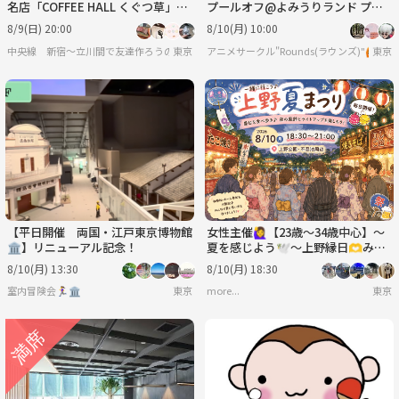
名店「COFFEE HALL くぐつ草」
プールオフ@よみうりランド プー
で、一緒にカレーを食べませんか？
ルWAI ☀️
8/9(日) 20:00
8/10(月) 10:00
🍛
中央線 新宿〜立川間で友達作ろうの会
東京
アニメサークル"Rounds(ラウンズ)"🙆
東京
【平日開催 両国・江戸東京博物館
女性主催🙋‍♀️【23歳～34歳中心】～
🏛️】リニューアル記念！
夏を感じよう🕊️～上野縁日🫶みん
なで夏祭りにいき隊🏮🍧🫶
8/10(月) 13:30
8/10(月) 18:30
室内冒険会🏃‍♀️🏛
東京
more...
東京