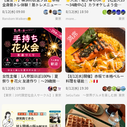
全身筋トレ体験！筋トレメニューを
～34歳中心】カラオケしよう会🎤
覚えて実践！少しキツめですが達成
【初めまして大歓迎🔰】
8/12(水) 09:00
8/12(水) 18:50
感MAX✨
Random Walkers🤗
東京
more...
東京
女性主催｜1人参加ほぼ100%｜夏
【8/12(水)開催】赤坂で本格ペルー
祭り🌻花火 友達作り｜〜29歳限
料理を堪能🍴✨🇵🇪
定 友達作り
8/12(水) 19:30
8/12(水) 19:30
【東京｜20代限定社会人サークル】1人参加ほぼ100％｜少人数ゆる交流会
東京
SeGuTabi 〜世界グルメを楽しむ旅 in Tok
東京