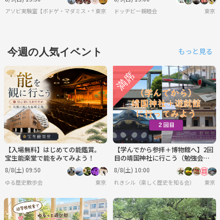
アソビ実験室【ボドゲ・マダミス・サバゲー】
東京
ドッヂビー親睦会
東京
今週の人気イベント
もっと見る
【入場無料】はじめての能鑑賞。
【学んでから参拝＋博物館へ】2回
宝生能楽堂で能をみてみよう！
目の靖国神社に行こう（勉強会＋
史料館見学）
8/8(土) 09:50
8/8(土) 10:00
ゆる歴史散歩会
東京
れきシル（楽しく歴史を知る会）
東京