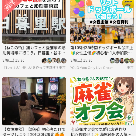
【ねこの街】猫カフェと愛猫家の彫
第103回2.5時間ドッジボール＠押上
刻美術館に行こう。日暮里・谷中ぎ
🔰女性主催🌈初心者･1人参加歓迎
んざ商店街を散策〈8月8日(土)15:3
│国際交流🉑
8/8(土) 15:30
8/8(土) 15:30
0〉
【じっけん】楽しいを作って実践する研究会
東京
YOLO ~You Only Live Once~
東京
【女性主催】【新宿】初心者だけで
🐇麻雀オフ会で気軽に友達作り
ダーツしよう！20代30代限定🍊🍊
初心者歓迎！✨ 満席続出の人気イ