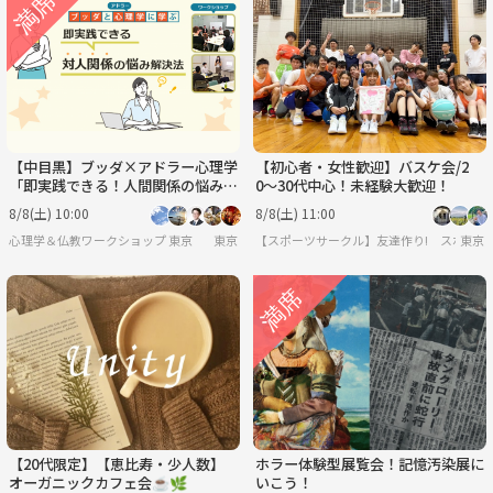
【中目黒】ブッダ×アドラー心理学
【初心者・女性歓迎】バスケ会/2
「即実践できる！人間関係の悩み解
0〜30代中心！未経験大歓迎！
決法」ワークショップ-東京
8/8(土) 10:00
8/8(土) 11:00
心理学＆仏教ワークショップ 東京
東京
【スポーツサークル】友達作り! スポーツ
東京
【20代限定】【恵比寿・少人数】
ホラー体験型展覧会！記憶汚染展に
オーガニックカフェ会☕️🌿
いこう！