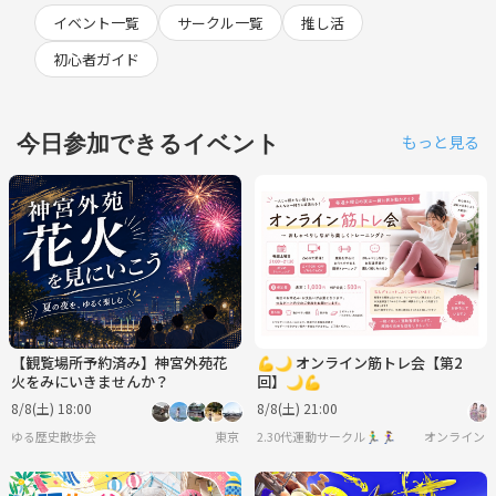
イベント一覧
サークル一覧
推し活
初心者ガイド
今日参加できるイベント
もっと見る
【観覧場所予約済み】神宮外苑花
💪🌙 オンライン筋トレ会【第2
火をみにいきませんか？
回】🌙💪
8/8(土) 18:00
8/8(土) 21:00
ゆる歴史散歩会
東京
2.30代運動サークル🏃‍♂️🏃‍♀️
オンライン