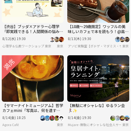
【渋谷】ブッダ×アドラー心理学
【18歳〜29歳限定】ワッフルの美
「即実践できる！人間関係の悩み解
味しいカフェで本を読もう！@高輪
決法」ワークショップ‐東京
ゲートウェイ
8/12(水) 19:30
8/13(木) 19:30
心理学＆仏教ワークショップ 東京
東京
アソビ実験室【ボドゲ・マダミス・サバゲ
東京
【サマーナイトミュージアム】哲学
【無駄にオシャレな】ゆるラン会
カフェmini「写真は、何を遺すの
🏃‍♀️✨
か？」@ 東京写真美術館※年齢制
8/14(金) 18:25
8/14(金) 19:30
限有
Agora Café
東京
Mujare -無駄にオシャレな社会人サークル-
東京