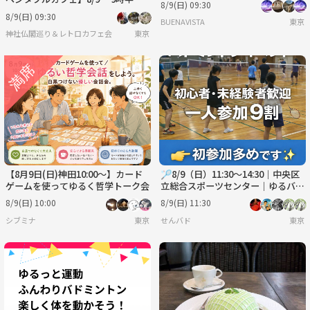
8/9(日) 09:30
白金台 港区立郷土歴史館【常連の
8/9(日) 09:30
BUENAVISTA
東京
方参加費還元】
神社仏閣巡り＆レトロカフェ会
東京
【8月9日(日)神田10:00～】カード
🏸8/9（日）11:30〜14:30｜中央区
ゲームを使ってゆるく哲学トーク会
立総合スポーツセンター｜ゆるバド
ミントン🏸
8/9(日) 10:00
8/9(日) 11:30
シブミナ
東京
せんバド
東京