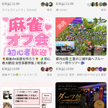
8/8(土) 11:00
8/8(土) 11:00
カフェコミュニティ【Unity】
東京
縁-enishi-
東京
🌻麻雀de友達を作ろう🌻 🔰 初心
都内出発🏝️夏の三浦半島へブルー
者大歓迎 女性多数参加♪和気あい
ベリー狩りツアー🫐
あい麻雀オフ会！
8/8(土) 12:00
8/8(土) 13:00
麻雀オフ会☘️ルールスターズ
東京
【ATACS】東京・神奈川おでかけ＆友達づく
東京