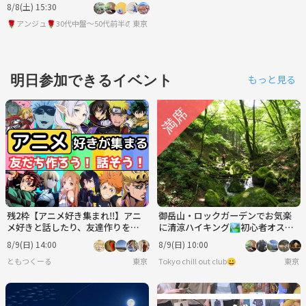
大歓迎😀30代中盤～40代の方限定
8/8(土) 15:30
🌹アンジュ🌹30代中盤～50代前半の友達作りサークル
東京
明日参加できるイベント
もっと見る
残2枠【アニメ好き集まれ‼️】アニ
御岳山・ロックガーデンでお気楽
メ好きと話したり、友達作りをし
に清涼ハイキング🏞初心者オスス
よう✨️【🔰新規大歓迎】【20代30
メコース🔰
8/9(日) 14:00
8/9(日) 10:00
代】
ともつくーる
東京
Tokyo chill out club😀
東京