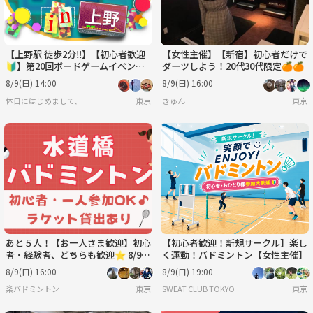
【上野駅 徒歩2分‼️】【初心者歓迎
【女性主催】【新宿】初心者だけで
🔰】第20回ボードゲームイベント
ダーツしよう！20代30代限定🍊🍊
🎲
8/9(日) 14:00
8/9(日) 16:00
休日にはじめまして、
東京
きゅん
東京
あと５人！【お一人さま歓迎】初心
【初心者歓迎！新規サークル】楽し
者・経験者、どちらも歓迎⭐︎ 8/9
く運動！バドミントン【女性主催】
（日）16時〜 水道橋でバドミン
8/9(日) 16:00
8/9(日) 19:00
トン⭐︎
楽バドミントン
東京
SWEAT CLUB TOKYO
東京