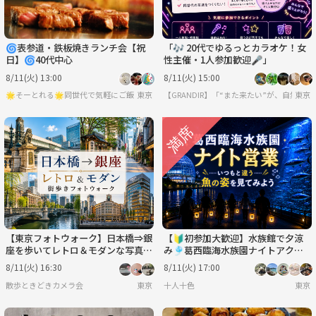
🌀表参道・鉄板焼きランチ会【祝
「🎶 20代でゆるっとカラオケ！女
日】🌀40代中心
性主催・1人参加歓迎🎤」
8/11(火) 13:00
8/11(火) 15:00
🌟そーとれる🌟同世代で気軽にご飯会
東京
【GRANDIR】「“また来たい”が、自然と
東京
【東京フォトウォーク】日本橋⇒銀
【🔰初参加大歓迎】水族館で夕涼
座を歩いてレトロ＆モダンな写真を
み🎐葛西臨海水族園ナイトアクア
撮ろう(初心者・スマホ歓迎!)
リウム【特別回】
8/11(火) 16:30
8/11(火) 17:00
散歩ときどきカメラ会
東京
十人十色
東京