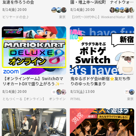
友達を作ろうの会
園・増上寺〜浜松町 ナイトウォー
クを通して友達を作ろうの会🌙🌉
8/14(金) 20:00
8/14(金) 20:00
ビリヤードの会♪
東京
【20代〜30代中心】Weekend Nature
東京
【オンラインゲーム】Switchのマ
鬼ゆるボドゲ会in新宿⭐友だち作
リオカートDXで盛り上がろう✨
りのゆったり集まり
【🔰ゲーム初心者歓迎】
8/14(金) 20:00
8/15(土) 13:00
ともつくーる【オンライン】
オンライン
PITMIL
東京