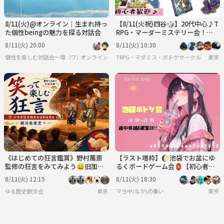
8/11(火)@オンライン｜生まれ持っ
【8/11(火祝)四谷🎲】20代中心♪T
た個性beingの魅力を探る対話会
RPG・マーダーミステリー会！初
心者＆女性歓迎／感想戦あり✨
8/11(火) 20:00
8/11(火) 10:30
個性を楽しむ対話会〜環（ワ）〜
オンライン
TRPG・マダミス・ボドゲサークル
東京
《はじめての狂言鑑賞》野村萬斎
【ラスト増枠】🌔池袋でお盆にゆ
監修の狂言をみてみよう😄旧加賀
るくボードゲーム会🏮【初心者大
藩主前田家の能舞台♪
歓迎🔰】
8/11(火) 12:15
8/11(火) 18:30
ゆる歴史散歩会
東京
マヨ中(なか)の集い
東京