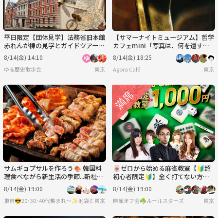
平日限定【団体見学】法務省旧本館
【サマーナイトミュージアム】哲学
赤れんが棟の見学とガイドツアー
カフェmini「写真は、何を遺すの
（希望者は農水省の食堂でランチ
か？」@ 東京写真美術館※年齢制
8/14(金) 14:10
8/14(金) 18:25
会）
限有
ゆる歴史散歩会
東京
Agora Café
東京
サムギョプサルを作ろう🍖 韓国料
🀄ゼロから始める麻雀教室【🔰超
理食べながら新生活の季節...新社会
初心者限定🔰】全く打てない方・
もベテランも皆で交流しちゃおう
初めてみたい方大募集！！
8/14(金) 19:00
8/14(金) 19:00
🌸
東京
麻雀オフ会☘️ルールスターズ
東京