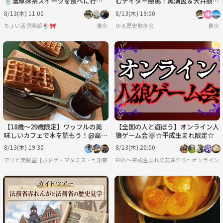
🍵濃厚抹茶スイーツを食べに行こ
むナイター競馬！黒潮盃＆大井競馬
う😊
場グルメを満喫
8/13(木) 11:00
8/13(木) 19:00
ちょい活倶楽部🍨🎀
東京
ゆる歴史散歩会
東京
【18歳〜29歳限定】ワッフルの美
【全国の人と遊ぼう】オンライン人
味しいカフェで本を読もう！@高輪
狼ゲーム会🐺☆平成生まれ限定☆
ゲートウェイ
8/13(木) 19:30
8/13(木) 20:00
アソビ実験室【ボドゲ・マダミス・サバゲー】
東京
FAB 〜平成生まれの友達作り〜
オンライン