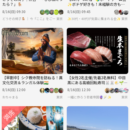
たら？」🪑
✨ボドゲ好きも！未経験の方も！
難しいルールは一切なし🙆‍♀️
8/16(日) 09:30
8/16(日) 09:45
どうぞの椅子🪑 ｜ 今『ここ』をご一緒に。
東京
✨30代・40代が気楽に集まれる会✨
東京
【早割中】シク教寺院を訪ねる！異
【女性2名主催/先着2名無料】中目
文化交流＆ランガル体験🇮🇳
黒にある高級回転寿司🐰🐰🌤️🌱
🌈に行こう✨✨20代30代限定
8/16(日) 12:00
8/16(日) 12:30
おちゃまる
東京
一緒に作ろう若者帝国🔮🪄︎︎✨
東京