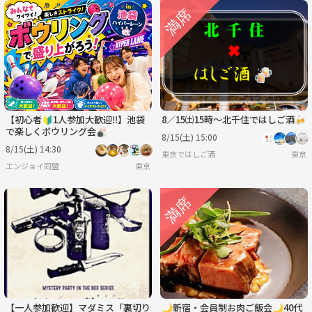
【初心者🔰1人参加大歓迎‼️】池袋
8／15㈯15時〜北千住ではしご酒🍻
で楽しくボウリング会🎳
8/15(土) 15:00
8/15(土) 14:30
東京ではしご酒
東京
エンジョイ同盟
東京
【一人参加歓迎】マダミス「裏切り
🌙新宿・会員制お肉ご飯会🌙40代