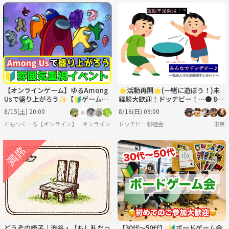
【オンラインゲーム】ゆるAmong
⭐︎活動再開⭐︎(一緒に遊ぼう！)未
Usで盛り上がろう✨【🔰ゲーム初
経験大歓迎！ドッヂビー！…● 8月
心者歓迎】
16日(日)9:00〜
8/15(土) 20:00
8/16(日) 09:00
ともつくーる【オンライン】
オンライン
ドッヂビー親睦会
東京
どうぞの椅子｜渋谷・「もし私だっ
【30代〜50代】 🔰ボードゲーム会