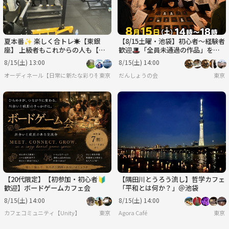
夏本番✨ 楽しく合トレ☀️【東銀
【8/15土曜・池袋】初心者〜経験者
座】 上級者もこれからの人も【設
歓迎🎩「全員未通過の作品」をそ
備◎2h】【＆少々ミット打ち🥊】
の場で選んで遊ぶマダミス会【前日
8/15(土) 13:00
8/15(土) 14:00
ｷｬﾝｾﾙ返金OK】
オーディネール【日常に新たな彩りを/20代後半〜30代中心(40代少々)の集い】
東京
だんしょうの会
東京
【20代限定】【初参加・初心者🔰
【隅田川とうろう流し】哲学カフェ
歓迎】ボードゲームカフェ会
「平和とは何か？」＠池袋
8/15(土) 14:00
8/15(土) 14:00
カフェコミュニティ【Unity】
東京
Agora Café
東京