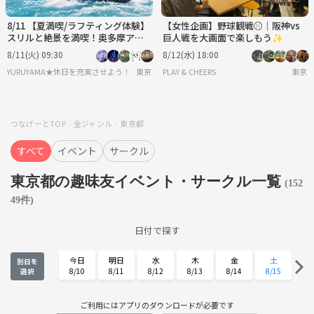
8/11 【夏満喫/ラフティング体験】
【女性企画】野球観戦⚾️│阪神vs
スリルと絶景を満喫！奥多摩アド
巨人戦を大画面で楽しもう✨
ベンチャーラフティング✨🏞️
8/11(火) 09:30
8/12(水) 18:00
YURUYAMA★休日を充実させよう！（グループ登山サークル）
東京
PLAY & CHEERS
東京
つなげーとTOP
全ジャンル
東京都
すべて
イベント
サークル
東京都の趣味友イベント・サークル一覧
(152
49件)
日付で探す
今日
明日
水
木
金
土
別日を
8/10
8/11
8/12
8/13
8/14
8/15
選択
日
月
火
水
木
金
8/16
8/17
8/18
8/19
8/20
8/21
ご利用にはアプリのダウンロードが必要です