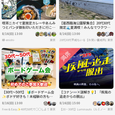
喫茶ニカイで夏限定カレーやあんみ
【葛西臨海公園駅集合】20代30代
つとパンダ御朱印いただきに行こ
限定🌊夏満喫！みんなでワクワク
う！
海水浴DAY
8/16(日) 13:00
8/16(日) 13:00
縁-enishi-
東京
20代30代平成もいる【お笑い養成所出身】
東京
【30代〜50代】 🔰ボードゲーム会
【コナン👓×謎解き💡】『疾風の
✨ボドゲ好きも！未経験の方も！
追走からの脱出』
難しいルールは一切なし🙆‍♀️
8/16(日) 13:00
8/16(日) 15:00
Free & Easy✨40代50代で◯◯しようの会✨
東京
【20・30代】Luminauts（ルミノーツ）︎✨
東京