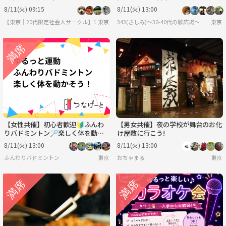
0% ｜友達作り
8/11(火) 09:15
8/11(火) 13:00
【東京｜20代限定社会人サークル】1人参加ほぼ100％｜少人数ゆる交流会
東京
343(さしみ)〜30-40代の歌広場〜
東京
【女性共催】初心者歓迎🔰ふんわ
【男女共催】夜の学校が舞台のお化
りバドミントン🏸楽しく体を動か
け屋敷に行こう!
そう！
8/11(火) 13:00
8/11(火) 13:00
ふんわりバドミントン
東京
おちゃまる
東京