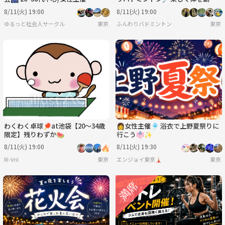
そう！
8/11(火) 19:00
8/11(火) 19:00
ゆるっと社会人サークル
東京
ふんわりバドミントン
東京
わくわく卓球🏓at池袋【20〜34歳
👩女性主催🎐 浴衣で上野夏祭りに
限定】残りわずか🍉
行こう👘✨
8/11(火) 19:00
8/11(火) 19:30
Ri-Vril
東京
エンジョイ東京🗼
東京