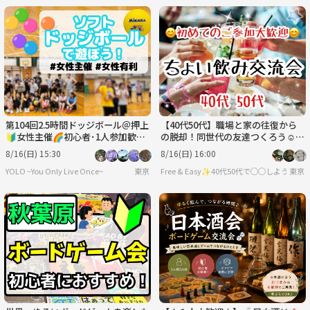
第104回2.5時間ドッジボール＠押上
【40代50代】職場と家の往復から
🔰女性主催🌈初心者･1人参加歓迎
の脱却！同世代の友達つくろう☺️ち
│国際交流🉑
ょい飲み交流会🍻✨
8/16(日) 15:30
8/16(日) 16:00
YOLO ~You Only Live Once~
東京
Free & Easy✨40代50代で◯◯しようの会
東京