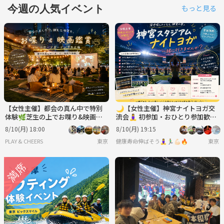
今週の人気イベント
もっと見る
【女性主催】都会の真ん中で特別
🌙【女性主催】神宮ナイトヨガ交
体験🌿‬芝生の上でお喋り&映画鑑
流会🧘‍♀️ 初参加・おひとり参加歓迎
賞🍿✨️
✨
8/10(月) 18:00
8/10(月) 19:15
PLAY & CHEERS
東京
健康寿命伸ばそう🧘‍♀️🏃‍♂️💪🏻🔥
東京