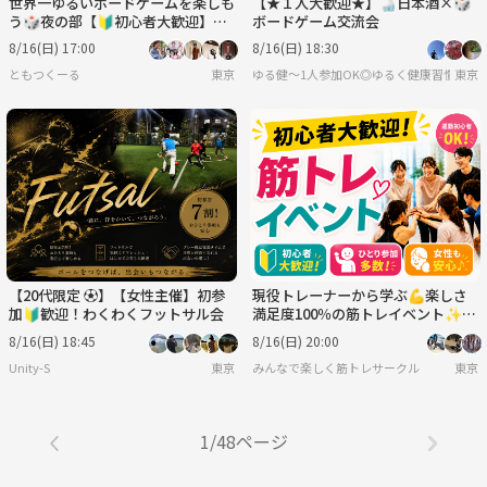
世界一ゆるいボードゲームを楽しも
【★１人大歓迎★】🍶日本酒×🎲
う🎲夜の部【🔰初心者大歓迎】
ボードゲーム交流会
【ルール説明あり⭐️】【友達作
8/16(日) 17:00
8/16(日) 18:30
り！】
ともつくーる
東京
ゆる健〜1人参加OK◎ゆるく健康習慣＆交
東京
【20代限定 ⚽️】【女性主催】初参
現役トレーナーから学ぶ💪楽しさ
加🔰歓迎！わくわくフットサル会
満足度100％の筋トレイベント✨
【初心者大歓迎🔰】【ひとり参加
8/16(日) 18:45
8/16(日) 20:00
多数】【女性も安心♪】
Unity-S
東京
みんなで楽しく筋トレサークル
東京
1/48ページ