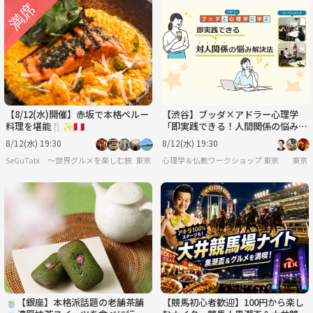
【8/12(水)開催】赤坂で本格ペルー
【渋谷】ブッダ×アドラー心理学
料理を堪能🍴✨🇵🇪
「即実践できる！人間関係の悩み解
決法」ワークショップ‐東京
8/12(水) 19:30
8/12(水) 19:30
SeGuTabi 〜世界グルメを楽しむ旅 in Tokyo〜
東京
心理学＆仏教ワークショップ 東京
東京
🍵【銀座】本格派話題の老舗茶舗
【競馬初心者歓迎】100円から楽し