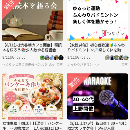
【8/11(火)渋谷朝カフェ開催】積読
【女性共催】初心者歓迎🔰ふんわ
本を語ろう📚少人数ゆる読書会・
りバドミントン🏸楽しく体を動か
読書初心者歓迎！
そう！
8/11(火) 08:00
8/11(火) 09:00
〜ふらっと集う読書会〜Club Birdbath
東京
ふんわりバドミントン
東京
女性主催｜朝活｜料理会｜パンケー
【8/11 上野🎤】祝日昼！30〜40代
キ｜〜30歳限定｜ 1人参加ほぼ10
限定カラオケ会｜6名少人数