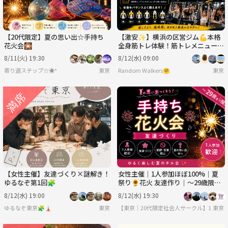
【20代限定】夏の思い出☆手持ち
【激安✨️】横浜の区営ジム💪本格
花火会🎇
全身筋トレ体験！筋トレメニューを
覚えて実践！少しキツめですが達成
8/11(火) 19:30
8/12(水) 09:00
感MAX✨
寄り道ステップ☆☀︎*
東京
Random Walkers🤗
東京
【女性主催】友達づくり×謎解き！
女性主催｜1人参加ほぼ100%｜夏
ゆるなぞ第1回🧩
祭り🌻花火 友達作り｜〜29歳限
定 友達作り
8/12(水) 19:00
8/12(水) 19:30
ゆるなぞ東京🧩🗼
東京
【東京｜20代限定社会人サークル】1人参加
東京