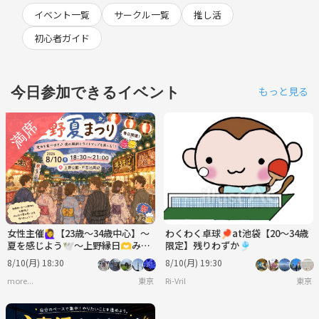
イベント一覧
サークル一覧
推し活
初心者ガイド
今日参加できるイベント
もっと見る
女性主催🙋‍♀️【23歳～34歳中心】～
わくわく卓球🏓at池袋【20〜34歳
夏を感じよう🕊️～上野縁日🫶みん
限定】残りわずか🎐
なで夏祭りにいき隊🏮🍧🫶
8/10(月) 18:30
8/10(月) 19:30
more...
東京
Ri-Vril
東京