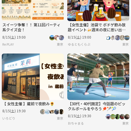
スイーツ争奪！！ 第11回パーティ
【女性主催】池袋で ボドゲ飲み放
系クイズ会！
題イベント🍻週末の夜に思い出作
り✨ 新規大歓迎！！
8/15(土) 19:00
8/15(土) 19:00
Re:PLAY
東京
ゆるともくらぶ
東京
【 女性主催 】蔵前で夜飲み🌻
【30代・40代限定】今話題のピッ
クルボールをやろう🏓🥍🎾
8/15(土) 19:30
8/15(土) 19:30
いろどり
東京
おちゃまる
東京