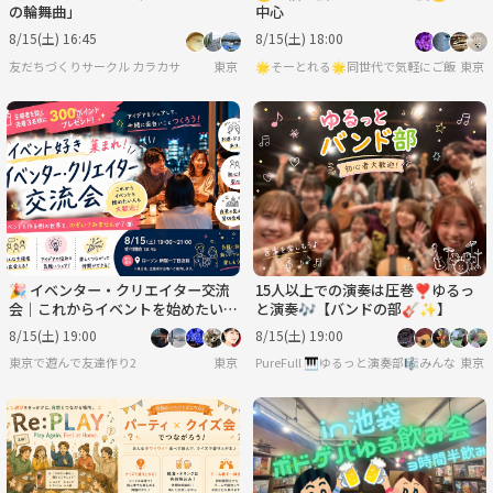
の輪舞曲」
中心
8/15(土) 16:45
8/15(土) 18:00
友だちづくりサークル カラカサ
東京
🌟そーとれる🌟同世代で気軽にご飯会
東京
🎉 イベンター・クリエイター交流
15人以上での演奏は圧巻❣️ゆるっ
会｜これからイベントを始めたい方
と演奏🎶【バンドの部🎸✨️】
も歓迎！
8/15(土) 19:00
8/15(土) 19:00
東京で遊んで友達作り2
東京
PureFull 🎹ゆるっと演奏部🎼みんなで
東京