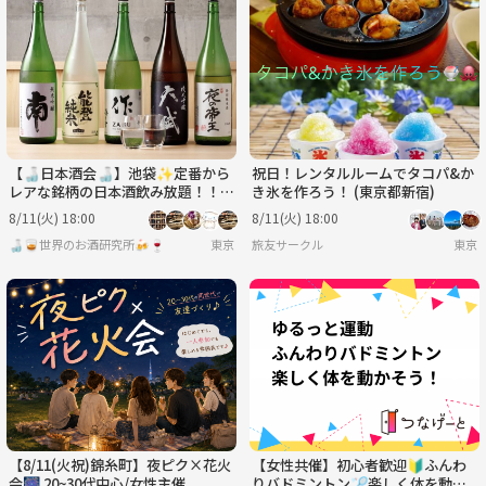
【🍶日本酒会🍶】池袋✨定番から
祝日！レンタルルームでタコパ&か
レアな銘柄の日本酒飲み放題！！！
き氷を作ろう！ (東京都新宿)
🥰🍶
8/11(火) 18:00
8/11(火) 18:00
🍶🥃世界のお酒研究所🍻🍷
東京
旅友サークル
東京
【8/11(火祝)錦糸町】夜ピク×花火
【女性共催】初心者歓迎🔰ふんわ
会🎆 20~30代中心/女性主催
りバドミントン🏸楽しく体を動か