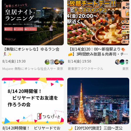
【無駄にオシャレな】ゆるラン会
【8/14(金)20：00〜新宿駅より🍖
🏃‍♀️✨
🧀】3時間飲み放題＆肉寿司・チー
ズフォンデュ食べ放題で気軽に友達
8/14(金) 19:30
8/14(金) 19:50
作り✨
Mujare -無駄にオシャレな社会人サークル-
東京
新東京ワクワクサークル
東京
8/14 20時開催！ ビリヤードでお
🌙【20代30代限定】三田〜芝公