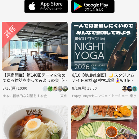
土
日
月
火
水
木
8/22
8/23
8/24
8/25
8/26
8/27
金
土
日
月
火
水
8/28
8/29
8/30
8/31
9/1
9/2
木
金
土
日
月
火
9/3
9/4
9/5
9/6
9/7
9/8
【原宿開催】第140回テーマを決め
8/10【参加者企画】🌙 スタジアム
てゆる対話をやってみようの会（人
ナイトヨガ @ 神宮球場 🧘‍♀️with鈴
は環境で変われるのか？）
木一平
8/10(月) 19:00
8/10(月) 19:00
ゆるい哲学的な対話をする会
東京
EnjoyTokyo★エンジョイトーキョー
東京