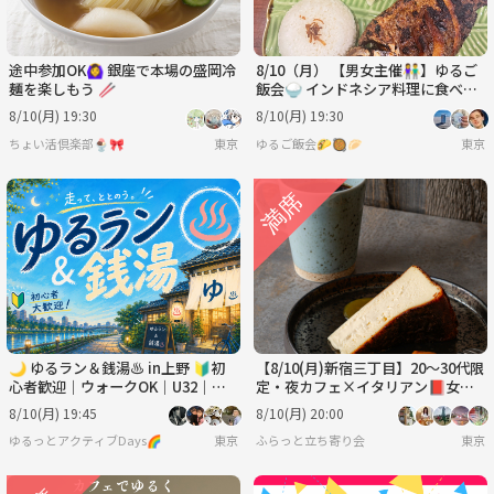
途中参加OK🙆‍♀️ 銀座で本場の盛岡冷
8/10（月） 【男女主催👫】ゆるご
麺を楽しもう 🥢
飯会🍚 インドネシア料理に食べに
いきませんか？🇮🇩✨
8/10(月) 19:30
8/10(月) 19:30
ちょい活倶楽部🍨🎀
東京
ゆるご飯会🌮🥘🥟
東京
🌙 ゆるラン＆銭湯♨️ in上野 🔰初
【8/10(月)新宿三丁目】20〜30代限
心者歓迎｜ウォークOK｜U32｜女
定・夜カフェ×イタリアン📕女性
性主催
主催・夜景と語る少人数会☕️
8/10(月) 19:45
8/10(月) 20:00
ゆるっとアクティブDays🌈
東京
ふらっと立ち寄り会
東京