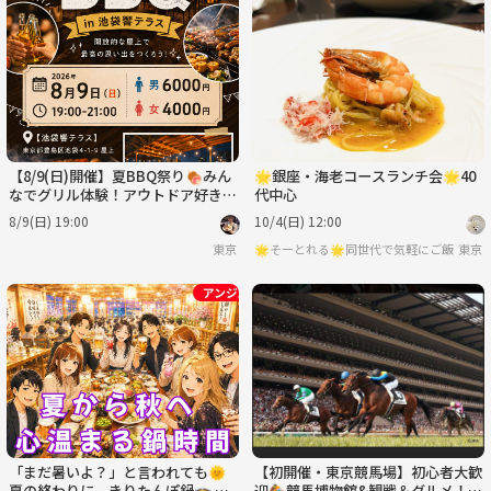
【8/9(日)開催】夏BBQ祭り🍖みん
🌟銀座・海老コースランチ会🌟40
なでグリル体験！アウトドア好き限
代中心
定・毎回満席✨
8/9(日) 19:00
10/4(日) 12:00
東京
🌟そーとれる🌟同世代で気軽にご飯会
東京
「まだ暑いよ？」と言われても🌞
【初開催・東京競馬場】初心者大歓
夏の終わりに、きりたんぽ鍋🍲 🎐
迎🏇競馬博物館&観戦＆グルメ！競