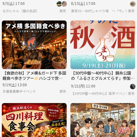
🌸🌸
限定！北海道グルメ満喫交流会✨
9/5(土) 17:00
8/15(土) 17:00
るかにゃん（猫の名前）
東京
東京30・40代しゃべり場 ～「今」を共有
東京
【食欲の秋】アメ横&ガード下 多国
【30代中盤〜40代中心】錦糸公園
籍食べ歩きツアー🥟ハシゴで世界
の「ふるさとグルメてらす」参加
一周
🍴
9/19(土) 13:00
9/21(月) 11:00
主催者募集中イベント
東京
【30代中盤〜40代中心】楽学イベント・
東京