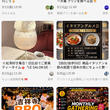
行こう🍺
ー大箸 プリンを食べる会🍮
9/11(金) 19:30
9/12(土) 11:00
おちゃまる
東京
関東プリンを食べる会🍮
東京
☕紅茶好き集合！日比谷でご褒美
【目白/徒歩5分】絶品イタリアン＆
ティータイム🫖「LE SALON DE NI
飲み放題で週末の夜にちょっと贅沢
NA’S 日比谷店」で優雅なカフェ交
を✨（お一人様・初参加大歓
8/15(土) 11:30
8/8(土) 19:30
流会♪
迎！）
ちょい活倶楽部🍨🎀
東京
ワンランク上の美味しいものを食べたい人
東京