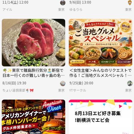
11/14(土) 12:00
9/6(日) 13:00
アイル
東京
ゆるりら
東京
🌴✨東京で離島旅行気分🏝️新宿で
＜女性主催＞みんなのリクエストで
日本一行くのが難しい青ヶ島の名物
作る！ご当地グルメスペシャル！
が食べれる！？絶品グルメを堪能し
【1人参加･初参加OK✨】
8/16(日) 19:30
9/25(金) 20:00
よう✨🌴
ちょい活倶楽部🍨🎀
東京
YTサークル
東京