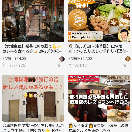
【女性主催】残暑に打ち勝て💪✨
🍳【9/20(日)・浅草橋】12名限
カレーを食べる会🍛 20-30代中心
定！ゆったり楽しむ手作り料理会
日暮里
🍴
8/29(土) 14:00
9/20(日) 17:00
シェアハピし隊。
東京
深さん料理会
東京
台湾料理店で旅行の話をしませんか
👩女子限定👩東京駅🍽️懐かしの食
🎵大学生歓迎！割引あり🌟 40代ま
堂車グルメをたのしもう