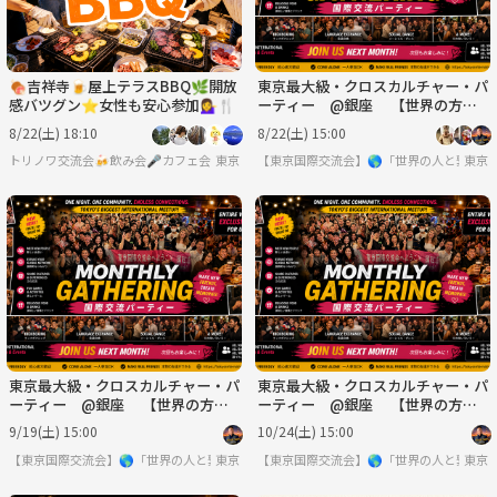
🍖吉祥寺🍺屋上テラスBBQ🌿開放
東京最大級・クロスカルチャー・パ
感バツグン⭐女性も安心参加💁‍♀️🍴
ーティー @銀座 【世界の方と
出会える場】※英語喋れなくてもO
8/22(土) 18:10
8/22(土) 15:00
K
トリノワ交流会🍻飲み会🎤カフェ会☕️カラオケ会☕️など👨‍👩‍👧🐦
東京
【東京国際交流会】🌎「世界の人と繋り
東京
東京最大級・クロスカルチャー・パ
東京最大級・クロスカルチャー・パ
ーティー @銀座 【世界の方と
ーティー @銀座 【世界の方と
出会える場】※英語喋れなくてもO
出会える場】※英語喋れなくてもO
9/19(土) 15:00
10/24(土) 15:00
K
K
【東京国際交流会】🌎「世界の人と繋りたい」違う世界見てみたい方は必見 ※英語喋
東京
【東京国際交流会】🌎「世界の人と繋り
東京