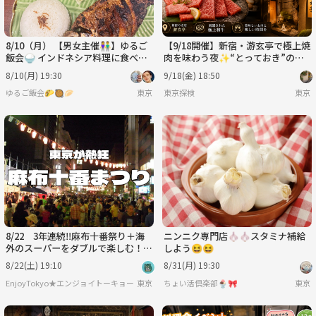
8/10（月） 【男女主催👫】ゆるご
【9/18開催】新宿・游玄亭で極上焼
飯会🍚 インドネシア料理に食べに
肉を味わう夜✨“とっておき”の美
いきませんか？🇮🇩✨
味しさ体験🍖
8/10(月) 19:30
9/18(金) 18:50
ゆるご飯会🌮🥘🥟
東京
東京探検
東京
8/22 3年連続‼️麻布十番祭り＋海
ニンニク専門店🧄🧄スタミナ補給
外のスーパーをダブルで楽しむ！浴
しよう😆😆
衣歓迎
8/22(土) 19:10
8/31(月) 19:30
EnjoyTokyo★エンジョイトーキョー 〜気持ちだけでも国際派〜
東京
ちょい活倶楽部🍨🎀
東京