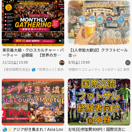
東京最大級・クロスカルチャー・パ
【1人参加大歓迎】クラフトビール
ーティー @銀座 【世界の方と
会🍻
出会える場】※英語喋れなくてもO
11/21(土) 15:00
8/8(土) 19:00
K
【東京国際交流会】🌎「世界の人と繋りたい」違う世界見てみたい方は必見 ※英語喋
東京
仲間作りコミュニティ【つながーる】だぞ
東京
🌏✨ アジア好き集まれ！Asia Lov
8/9(日)参加費800円！国際交流に