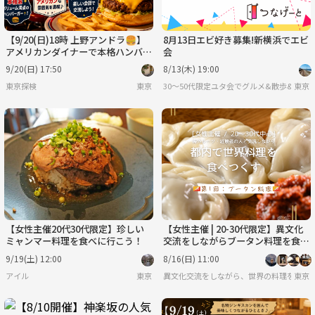
【9/20(日)18時 上野アンドラ🍔】
8月13日エビ好き募集!新横浜でエビ
アメリカンダイナーで本格ハンバー
会
ガー会！グルメ仲間集まれ✨
9/20(日) 17:50
8/13(木) 19:00
東京探検
東京
30〜50代限定ユタ会でグルメ&散歩&旅行
東京
【女性主催20代30代限定】珍しい
【女性主催 | 20-30代限定】異文化
ミャンマー料理を食べに行こう！
交流をしながらブータン料理を食べ
よう
9/19(土) 12:00
8/16(日) 11:00
アイル
東京
異文化交流をしながら、世界の料理を食べ
東京