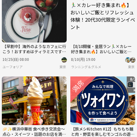
【早割中】海外のようなカフェに行
【8/10開催・皇居ラン🏃‍♂️×カレー
こう！おすすめはティラミスです
好き集まれ🔥】おいしいご飯とリ
🍩🍩
フレッシュ体験！20代30代限定ラ
10/25(日) 08:00
8/10(月) 19:00
ンイベント
ユーフォリア
東京
ランニング＆グルメ
東京
🥟✨横浜中華街 食べ歩き交流会～
【旅メシKitchen #12】もちもち麺
点心・スイーツ・話題のお店を満
と肉・野菜を楽しむモンゴルの遊牧