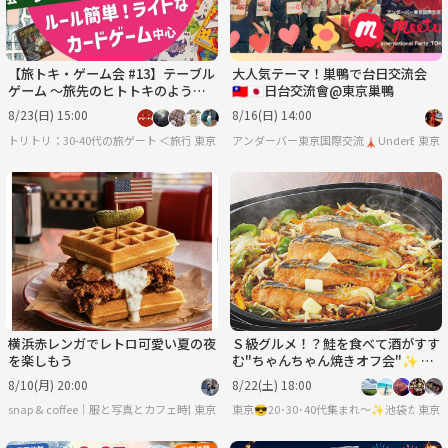
【旅トキ・ゲーム会 #13】テーブル
大人気テーマ！巣鴨で台日交流会
ゲーム 〜旅先のヒトトキのように
🇹🇼🇯🇵日台交流會@東京巢鴨
みんなでまったりカードゲーム・ボ
8/23(日) 15:00
8/16(日) 14:00
ドゲ〜
トリトリ：30-40代の旅ゲート ＜旅行・世界のグルメ・謎解き・新たな体験＞
東京
アンダーバー東京国際交流🗼UnderBar TOKY
東京
横浜赤レンガでレトロ可愛い夏の夜
Ｓ級グルメ！？鮭を食べて酒がすす
を楽しもう
む"ちゃんちゃん焼きオフ会"✨ 友
達の輪を広げよう ❥ お初さん大歓
8/10(月) 20:00
8/22(土) 18:00
迎♪
snap & coffee｜服と写真とカフェ時間
東京
東京