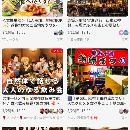
＜女性主催＞【1人参加、初参加OK
赤坂氷川祭 宵宮巡行｜山車と神
✨】近畿地方のご当地おやつを食
輿、赤坂グルメを楽しむ夏祭り
べ尽くす！
8/16(日) 15:00
9/11(金) 19:10
YTサークル
東京
ゆる歴史散歩会
東京
男性一旦〆切🍺金曜夜は個室で乾
🎆【第60回 麻布十番納涼まつり】
杯♪ 食べ飲み放題+お寿司も🍣│ 4
人気グルメを食べ歩こう！夏の風物
0代50代│初参加の方もお気軽に♪
詩を満喫✨
9/25(金) 19:00
8/23(日) 15:00
🌹アンジュ🌹40～55歳の友達作りサークル
東京
ちょい活倶楽部🍨🎀
東京