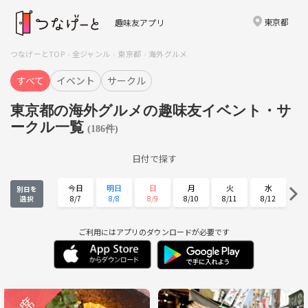
東京都
趣味友アプリ
つなげーとTOP
全ジャンル
東京都
海外グルメ
すべて
イベント
サークル
東京都の海外グルメの趣味友イベント・サ
ークル一覧
(186件)
日付で探す
今日
明日
日
月
火
水
別日を
8/7
8/8
8/9
8/10
8/11
8/12
選択
木
金
土
日
月
火
8/13
8/14
8/15
8/16
8/17
8/18
ご利用にはアプリのダウンロードが必要です
水
木
金
土
日
月
8/19
8/20
8/21
8/22
8/23
8/24
火
水
木
金
土
日
8/25
8/26
8/27
8/28
8/29
8/30