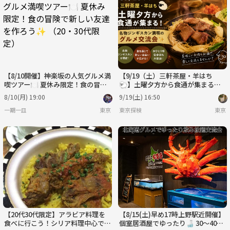
【8/10開催】神楽坂の人気グルメ満
【9/19（土）三軒茶屋・羊はち
喫ツアー🍽️ 夏休み限定！食の冒険
🐑】土曜夕方から食通が集まる！
で新しい友達を作ろう✨ （20・30
名物ジンギスカン満喫のグルメ交流
8/10(月) 19:00
9/19(土) 16:50
代限定）
会✨
一期一皿
東京
東京探検
東京
【20代30代限定】アラビア料理を
【8/15(土)早め17時上野駅近開催】
食べに行こう！シリア料理中心です
個室居酒屋でゆったり🍶 30～40代