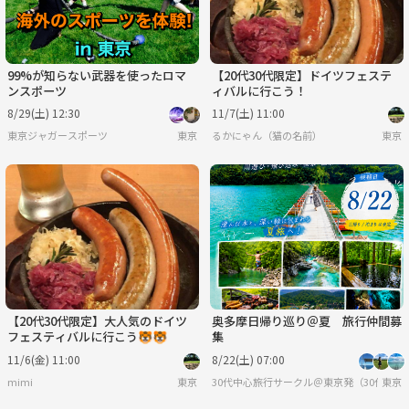
99%が知らない武器を使ったロマ
【20代30代限定】ドイツフェステ
ンスポーツ
ィバルに行こう！
8/29(土) 12:30
11/7(土) 11:00
東京ジャガースポーツ
東京
るかにゃん（猫の名前）
東京
【20代30代限定】大人気のドイツ
奥多摩日帰り巡り＠夏 旅行仲間募
フェスティバルに行こう🐯🐯
集
11/6(金) 11:00
8/22(土) 07:00
mimi
東京
30代中心旅行サークル＠東京発（30代8割
東京