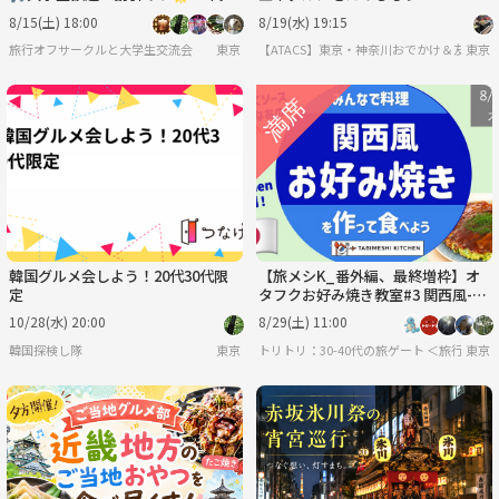
で(国内•海外、観光、🍗🥟🍮)
8/15(土) 18:00
8/19(水) 19:15
旅行オフサークルと大学生交流会
東京
【ATACS】東京・神奈川おでかけ＆友達づく
東京
韓国グルメ会しよう！20代30代限
【旅メシK_番外編、最終増枠】オ
定
タフクお好み焼き教室#3 関西風-作
って食べよう- あのオタフクソース
10/28(水) 20:00
8/29(土) 11:00
の会社主催
韓国探検し隊
東京
トリトリ：30-40代の旅ゲート ＜旅行・
東京