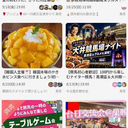
初参加大歓迎♪ 40代～50代中盤
馬場を楽しもう🐎
9/18(金) 19:00
10/25(日) 11:00
🌹アンジュ🌹40～55歳の友達作りサークル
東京
🗼週末都内お散歩会🚶
東京
【韓国人主催🍧】韓国本場のかき
【競馬初心者歓迎】100円から楽し
氷ビンス食べに行きましょう!初参
むナイター競馬！黒潮盃＆大井競馬
加・グルメ仲間歓迎✨
場グルメを満喫
8/23(日) 14:30
8/13(木) 19:00
韓国のスタイルで遊びましょう!
東京
ゆる歴史散歩会
東京