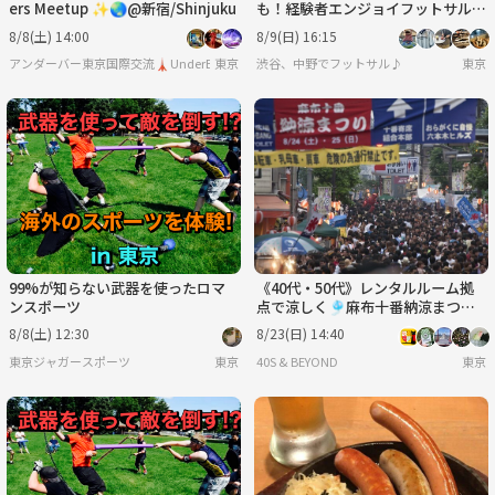
ers Meetup ✨🌏@新宿/Shinjuku
も！経験者エンジョイフットサル@
中野
8/8(土) 14:00
8/9(日) 16:15
アンダーバー東京国際交流🗼UnderBar TOKYO PARTY
東京
渋谷、中野でフットサル♪
東京
99%が知らない武器を使ったロマ
《40代・50代》レンタルルーム拠
ンスポーツ
点で涼しく🎐麻布十番納涼まつり
を楽しもう！
8/8(土) 12:30
8/23(日) 14:40
東京ジャガースポーツ
東京
40S & BEYOND
東京