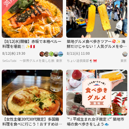
月
火
水
木
金
土
8/31
9/1
9/2
9/3
9/4
9/5
【8/12(水)開催】赤坂で本格ペルー
築地グルメ食べ歩きツアー🍣✨ 海
料理を堪能🍴✨🇵🇪
鮮だけじゃない！人気グルメをゆる
っと満喫
8/12(水) 19:30
8/11(火) 11:00
SeGuTabi 〜世界グルメを楽しむ旅 in Tokyo〜
東京
ちょい活倶楽部🍨🎀
東京
【女性主催20代30代限定】多国籍
˚*.꒰ 平成生まれ女子限定 ꒱.*˚ 築地市
料理を食べに行こう！おすすめは魚
場の食べ歩きをしよう🐟
介たっぷりペスカトーレ😺🐈