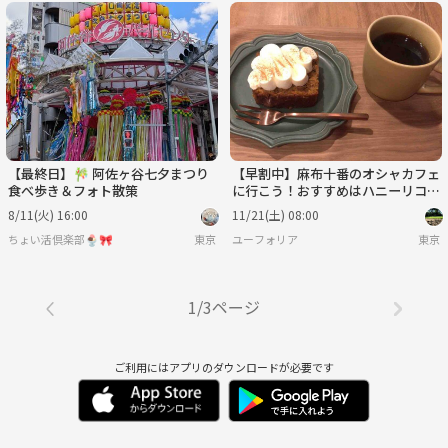
【最終日】🎋 阿佐ヶ谷七夕まつり
【早割中】麻布十番のオシャカフェ
食べ歩き＆フォト散策
に行こう！おすすめはハニーリコッ
タトースト🌹🌹
8/11(火) 16:00
11/21(土) 08:00
ちょい活倶楽部🍨🎀
東京
ユーフォリア
東京
1/3ページ
ご利用にはアプリのダウンロードが必要です