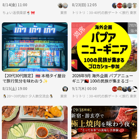
喫！～
民料理「ツォイワン」
8/14(金) 11:00
8/23(日) 12:05
ちょい活倶楽部🍨🎀
東京
トリトリ：30-40代の旅ゲート ＜旅行・
東京
【20代30代限定】🇹🇭 本格タイ屋台
2026年9月 海外企画 パプアニュー
で旅行気分を味わおう✨
ギニア🇵🇬 100の民族が集まるゴロ
カショー
8/15(土) 19:00
9/17(木) 00:00
🐧20〜30代向け 少人数交流会🐧
東京
トリトリ：30-40代の旅ゲート ＜旅行・
東京