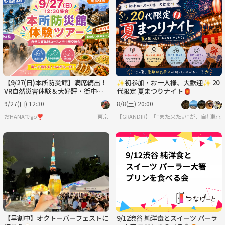
【9/27(日)本所防災館】満席続出！
✨初参加・お一人様、大歓迎✨ 20
VR自然災害体験＆大好評・街中華
代限定 夏まつりナイト🏮
グルメ交流会🍜🌟
9/27(日) 12:30
8/8(土) 20:00
おHANAでgo❣️
東京
【GRANDIR】「“また来たい”が、自然と
東京
【早割中】オクトーバーフェストに
9/12渋谷 純洋食とスイーツ パーラ