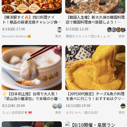
【横浜駅すぐ🔥】四川料理ナイ
【韓国人主催】新大久保の韓国料理
ト！絶品の麻婆豆腐チャレンジ食事
店で韓国料理食べ放題しよう！🍲
会🍽️
いろんな韓国料理の由来とか韓国本
8/16(日) 17:30
8/23(日) 12:30
場話も！✨
Random Walkers🤗
東京
韓国のスタイルで遊びましょう!
東京
🥟【日本初上陸】台湾で大人気！
【20代30代限定】チーズ&魚介料理
「梁山泊小籠湯包」で本場の小籠包
を食べに行こう！おすすめはクリー
を味わおう✨
ムとチーズのオムレツ🐽🐽
8/12(水) 20:00
10/11(日) 19:30
ちょい活倶楽部🍨🎀
東京
るかにゃん（猫の名前）
東京