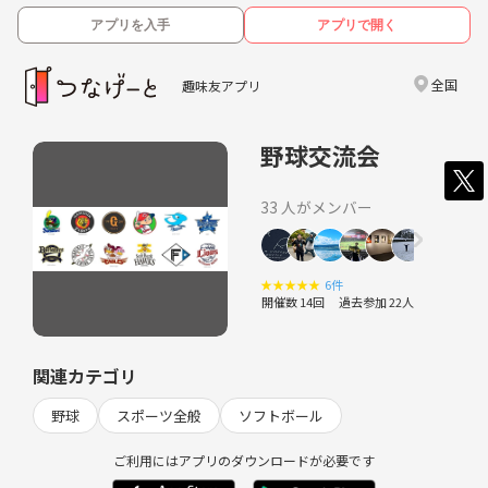
アプリを入手
アプリで開く
全国
趣味友アプリ
野球交流会
33 人がメンバー
★
★
★
★
★
6件
開催数 14回
過去参加 22人
関連カテゴリ
野球
スポーツ全般
ソフトボール
ご利用にはアプリのダウンロードが必要です