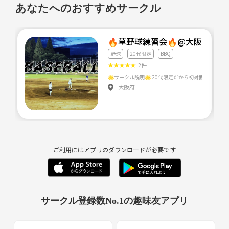
あなたへのおすすめサークル
🔥草野球練習会🔥@大阪⭐️20
野球
20代限定
BBQ
★
★
★
★
★
2件
大阪府
ご利用にはアプリのダウンロードが必要です
サークル登録数No.1の趣味友アプリ