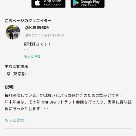
このページのクリエイター
@KJ565689
最終ログイン:4月27日 20:39
野球好きです！
NPB全体を応援してますが、一番は楽天を応援してます
もっと見る
✨
主な活動場所
毎月野球好きを集めた飲み会を企画してたりします🍻
東京都
3月はWBCを現地に観戦しました！
説明
毎月開催している、野球好きによる野球好きのための飲み会です！
年末年始は、その年のNPB内でドラフト会議を行ったり、実際に野球観
野球好きの方は是非繋がりましょう！！
戦に行ったりします！
WBCの観戦も予定します✨
Twitterもやってるので是非検索ください！
もっと読む…
会の詳細とかは別途ご連絡頂ければ幸いです！
@KJ565648