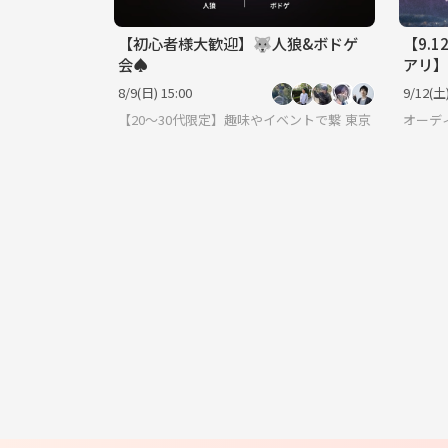
【初心者様大歓迎】🐺人狼&ボドゲ
【9.
会♠️
アリ
【調布
8/9(日) 15:00
9/12(土)
【20〜30代限定】趣味やイベントで繋がる！飲み会・
東京
オーデ