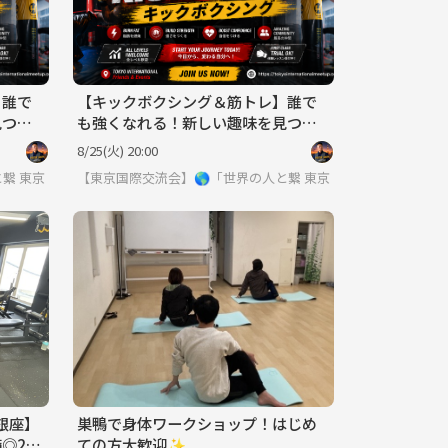
】誰で
【キックボクシング＆筋トレ】誰で
見つけ
も強くなれる！新しい趣味を見つけ
よう！
8/25(火) 20:00
語喋れなくてもご参加いただけます。
と繋りたい」違う世界見てみたい方は必見 ※英語喋れなくてもご参加いただ
東京
【東京国際交流会】🌎「世界の人と繋りたい」違う世界見て
東京
銀座】
巣鴨で身体ワークショップ！はじめ
◎2
ての方大歓迎✨