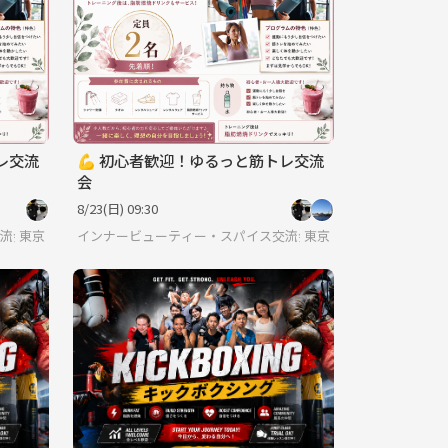
レ交流
💪 初心者歓迎！ゆるっと筋トレ交流
会
8/23(日) 09:30
会🍛🌿
東京
インナービューティー・スパイス交流会🍛🌿
東京