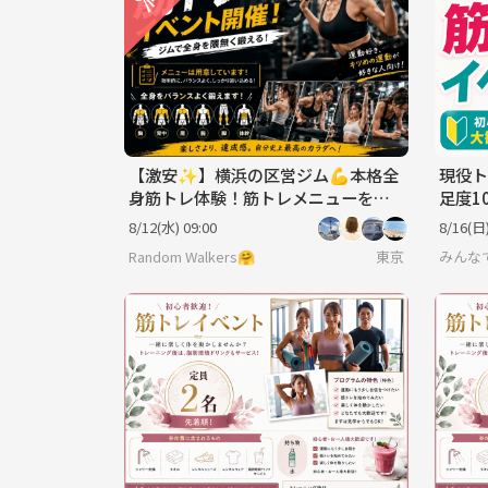
【激安✨️】横浜の区営ジム💪本格全
現役ト
身筋トレ体験！筋トレメニューを覚
足度1
えて実践！少しキツめですが達成感M
心者大
8/12(水) 09:00
8/16(日)
AX✨
【女性
Random Walkers🤗
東京
みんな