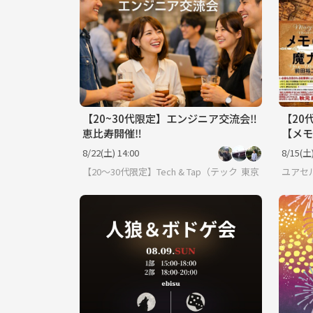
【20~30代限定】エンジニア交流会‼️
【20
恵比寿開催‼️
【メモ
8/22(土) 14:00
8/15(土)
【20～30代限定】Tech & Tap（テック＆タップ）
東京
ユアセ