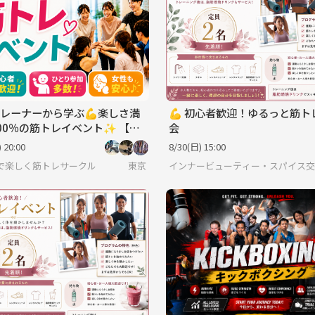
レーナーから学ぶ💪楽しさ満
💪 初心者歓迎！ゆるっと筋ト
00％の筋トレイベント✨ 【初
会
歓迎🔰】【ひとり参加多数】
 20:00
8/30(日) 15:00
も安心♪】
で楽しく筋トレサークル
東京
インナービューティー・スパイス交流