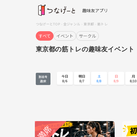
趣味友アプリ
つなげーとTOP
全ジャンル
東京都
筋トレ
すべて
イベント
サークル
東京都の筋トレの趣味友イベント
今日
明日
土
日
月
別日を
8/6
8/7
8/8
8/9
8/10
選択
月
火
水
木
金
8/24
8/25
8/26
8/27
8/28