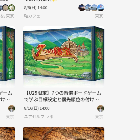
8/9(日) 14:00
語喋れなくてもご参加いただけます。
20代後半〜30代中心(40代少々)の集い】
東京
軸カフェ
東京
ゲーム
【U29限定】7つの習慣ボードゲーム
付け方
で学ぶ目標設定と優先順位の付け方
【定員4名】
8/16(日) 14:00
東京
ユアセルフ ラボ
東京