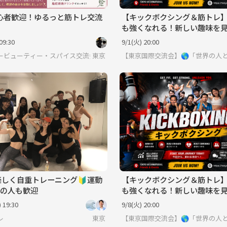
初心者歓迎！ゆるっと筋トレ交流
【キックボクシング＆筋トレ
も強くなれる！新しい趣味を
よう！
09:30
9/1(火) 20:00
ービューティー・スパイス交流会🍛🌿
東京
【東京国際交流会】🌎「世界の人
3楽しく自重トレーニング🔰運動
【キックボクシング＆筋トレ
の人も歓迎
も強くなれる！新しい趣味を
よう！
 19:30
9/8(火) 20:00
界見てみたい方は必見 ※英語喋れなくてもご参加いただけます。
レ
東京
【東京国際交流会】🌎「世界の人