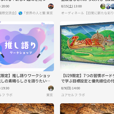
h】【＆少々ミット打ち🥊】
 20:00
8/15(土) 13:00
界見てみたい方は必見 ※英語喋れなくてもご参加いただけます。
国際交流会】🌎「世界の人と繋りたい」違う世界見てみたい方は必見 ※英
東京
オーディネール【日常に新たな彩りを/
代限定】推し語りワークショッ
【U29限定】7つの習慣ボード
推しの素晴らしさを語りたいの
で学ぶ目標設定と優先順位の
ばい!』しかでてこないあなた
【定員4名】
 19:30
8/9(日) 14:00
ルフ ラボ
東京
ユアセルフ ラボ