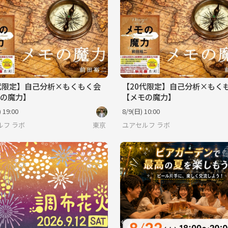
代限定】自己分析×もくもく会
【20代限定】自己分析×もく
の魔力】
【メモの魔力】
 19:00
8/9(日) 10:00
ルフ ラボ
東京
ユアセルフ ラボ