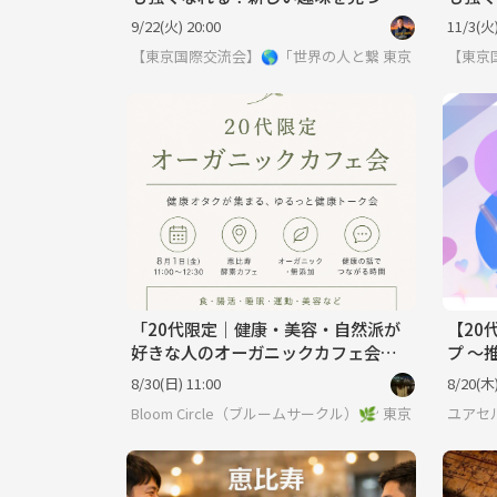
よう！
よう！
9/22(火) 20:00
11/3(火)
【東京国際交流会】🌎「世界の人と繋りたい」違う世
東京
【東京
「20代限定｜健康・美容・自然派が
【20
好きな人のオーガニックカフェ会
プ ～
🌿」
に『や
8/30(日) 11:00
8/20(木)
へ～
Bloom Circle（ブルームサークル）🌿健康×美容
東京
ユアセ