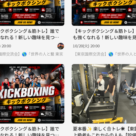
クボクシング＆筋トレ】誰で
【キックボクシング＆筋トレ
なれる！新しい趣味を見つけ
も強くなれる！新しい趣味を
よう！
 20:00
10/20(火) 20:00
界見てみたい方は必見 ※英語喋れなくてもご参加いただけます。
国際交流会】🌎「世界の人と繋りたい」違う世界見てみたい方は必見 ※英
東京
【東京国際交流会】🌎「世界の人
クボクシング＆筋トレ】誰で
夏本番✨ 楽しく合トレ☀️【東
なれる！新しい趣味を見つけ
上級者もこれからの人も【設備