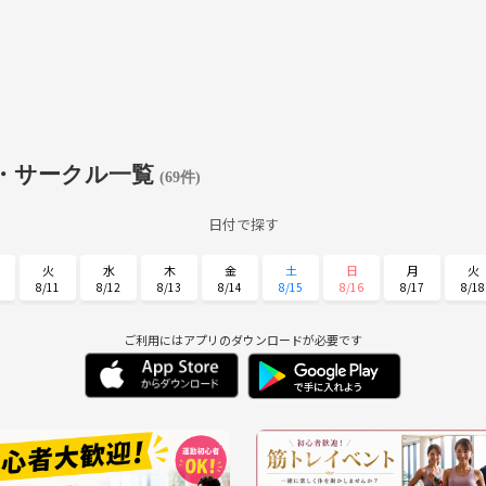
・サークル一覧
(69件)
日付で探す
火
水
木
金
土
日
月
火
8/11
8/12
8/13
8/14
8/15
8/16
8/17
8/18
土
日
月
火
水
木
金
8/29
8/30
8/31
9/1
9/2
9/3
9/4
ご利用にはアプリのダウンロードが必要です