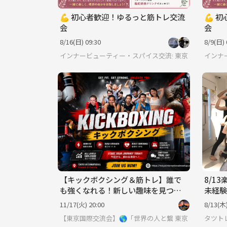
💪 初心者歓迎！ゆるっと筋トレ交流
💪 
会
会
8/16(日) 09:30
8/9(日) 
インナービューティー・スパイス交流会🍛🌿
東京
インナ
【キックボクシング＆筋トレ】誰で
8/1
も強くなれる！新しい趣味を見つけ
未経験
よう！
11/17(火) 20:00
8/13(木)
【東京国際交流会】🌎「世界の人と繋りたい」違う世
東京
タツト