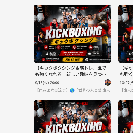
【キックボクシング＆筋トレ】誰で
【キッ
も強くなれる！新しい趣味を見つけ
も強く
よう！
よう！
9/15(火) 20:00
10/27(火
【東京国際交流会】🌎「世界の人と繋りたい」違う世
東京
【東京