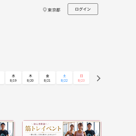
ログイン
東京都
水
木
金
土
日
8/19
8/20
8/21
8/22
8/23