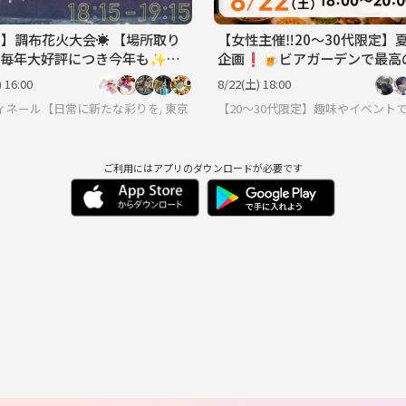
12】調布花火大会☀️ 【場所取り
【女性主催‼️20〜30代限定】
】毎年大好評につき今年も✨
企画❗️🍺ビアガーデンで最高
市民がご案内】【浴衣】
楽しもう🍺
 16:00
8/22(土) 18:00
スポーツ・各種ゲーム・季節イベントを楽しむ同世代サークル（Nexu）
ィネール【日常に新たな彩りを/20代後半〜30代中心(40代少々)の集い】
東京
【20〜30代限定】趣味やイベント
ご利用にはアプリのダウンロードが必要です