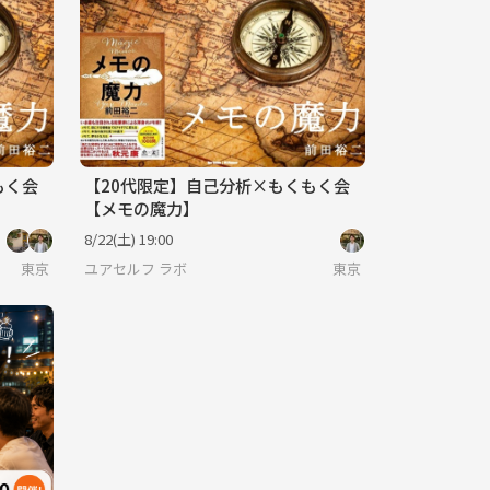
もく会
【20代限定】自己分析×もくもく会
【メモの魔力】
8/22(土) 19:00
東京
ユアセルフ ラボ
東京