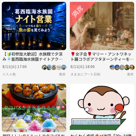
【🔰初参加大歓迎】水族館で夕涼
🌹女子会🌹マリー・アントワネッ
み🎐葛西臨海水族園ナイトアクア
ト展コラボアフタヌーンティーを堪
リウム【特別回】
能♪♪
8/11(火) 17:00
8/11(火) 18:00
十人十色
東京
きままにアート日和
東京
祝日！レンタルルームでタコパ&か
わくわく卓球🏓at池袋【20〜34歳