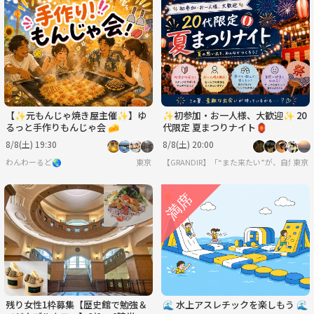
【✨元もんじゃ焼き屋主催✨】ゆ
✨初参加・お一人様、大歓迎✨ 20
るっと手作りもんじゃ会 🧀
代限定 夏まつりナイト🏮
8/8(土) 19:30
8/8(土) 20:00
わんわーるど🌏
東京
【GRANDIR】「“また来たい”が、自然と
東京
残り女性1枠募集【歴史館で勉強＆
🌊 水上アスレチックを楽しもう 🌊