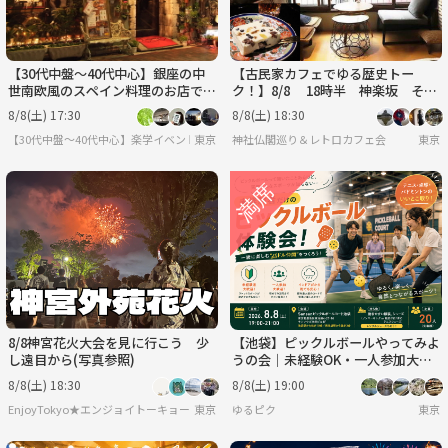
【30代中盤〜40代中心】銀座の中
【古民家カフェでゆる歴史トー
世南欧風のスペイン料理のお店で食
ク！】8/8 18時半 神楽坂 そよ
事会
や江戸端【参加費還元！】
8/8(土) 17:30
8/8(土) 18:30
【30代中盤〜40代中心】楽学イベント・勉強会コミュニティ
東京
神社仏閣巡り＆レトロカフェ会
東京
8/8神宮花火大会を見に行こう 少
【池袋】ピックルボールやってみよ
し遠目から(写真参照)
うの会｜未経験OK・一人参加大歓
迎
8/8(土) 18:30
8/8(土) 19:00
EnjoyTokyo★エンジョイトーキョー 〜気持ちだけでも国際派〜
東京
ゆるピク
東京