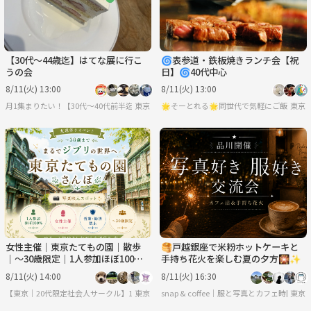
【30代〜44歳迄】はてな展に行こ
🌀表参道・鉄板焼きランチ会【祝
うの会
日】🌀40代中心
8/11(火) 13:00
8/11(火) 13:00
月1集まりたい！【30代〜40代前半迄】
東京
🌟そーとれる🌟同世代で気軽にご飯会
東京
女性主催｜東京たてもの園｜散歩
🥞戸越銀座で米粉ホットケーキと
｜〜30歳限定｜1人参加ほぼ100%
手持ち花火を楽しむ夏の夕方🎇✨
｜友達作り
8/11(火) 14:00
8/11(火) 16:30
【東京｜20代限定社会人サークル】1人参加ほぼ100％｜少人数ゆる交流会
東京
snap & coffee｜服と写真とカフェ時間
東京