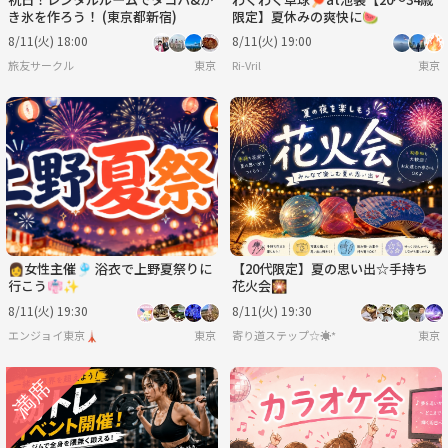
き氷を作ろう！ (東京都新宿)
限定】夏休みの爽快に🍉
8/11(火) 18:00
8/11(火) 19:00
旅友サークル
東京
Ri-Vril
東京
👩女性主催🎐 浴衣で上野夏祭りに
【20代限定】夏の思い出☆手持ち
行こう👘✨
花火会🎇
8/11(火) 19:30
8/11(火) 19:30
エンジョイ東京🗼
東京
寄り道ステップ☆☀︎*
東京