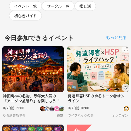
イベント一覧
サークル一覧
推し活
初心者ガイド
今日参加できるイベント
もっと見る
神田明神の名物、毎年大人気の
発達障害HSPのゆるトーク＠オン
「アニソン盆踊り」を楽しもう！
ライン
8/7(金) 19:00
8/7(金) 20:00
ゆる歴史散歩会
東京
ライフハックの会
オンライン