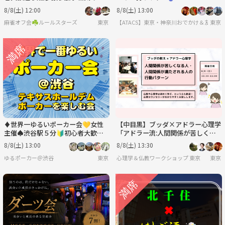
あい麻雀オフ会！
8/8(土) 12:00
8/8(土) 13:00
麻雀オフ会☘️ルールスターズ
東京
【ATACS】東京・神奈川おでかけ＆友達づく
東京
♦️世界一ゆるいポーカー会💛女性
【中目黒】ブッダ×アドラー心理学
主催♠️渋谷駅５分🔰初心者大歓迎
「アドラー流:人間関係が苦しくな
♣
る人・満たされる人の行動パター
8/8(土) 13:00
8/8(土) 13:30
ン」ワークショップ-東京
ゆるポーカー＠渋谷
東京
心理学＆仏教ワークショップ 東京
東京