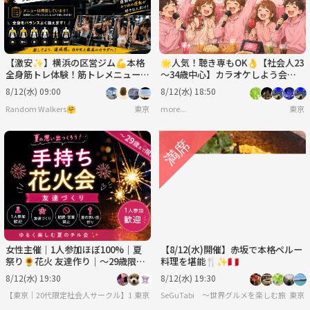
【激安✨️】横浜の区営ジム💪本格
🌟人気！聴き専もOK👌【社会人23
全身筋トレ体験！筋トレメニューを
～34歳中心】カラオケしよう会🎤
覚えて実践！少しキツめですが達成
【初めまして大歓迎🔰】
8/12(水) 09:00
8/12(水) 18:50
感MAX✨
Random Walkers🤗
東京
more...
東京
女性主催｜1人参加ほぼ100%｜夏
【8/12(水)開催】赤坂で本格ペルー
祭り🌻花火 友達作り｜〜29歳限
料理を堪能🍴✨🇵🇪
定 友達作り
8/12(水) 19:30
8/12(水) 19:30
【東京｜20代限定社会人サークル】1人参加ほぼ100％｜少人数ゆる交流会
東京
SeGuTabi 〜世界グルメを楽しむ旅 in Tok
東京