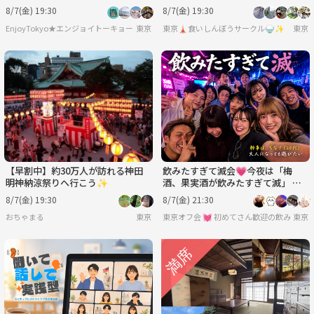
際交流。【あと2名】
8/7(金) 19:30
8/7(金) 19:30
EnjoyTokyo★エンジョイトーキョー 〜気持ちだけでも国際派〜
東京
東京🗼食いしんぼうサークル🍚✨
東京
【早割中】約30万人が訪れる神田
飲みたすぎて滅会💗今夜は「梅
明神納涼祭りへ行こう✨
酒、果実酒が飲みたすぎて滅」 🍺
男女年齢地位関係なくフラットに
8/7(金) 19:30
8/7(金) 21:30
💞
おちゃまる
東京
東京オフ会 💓 初めてさん歓迎の飲み会
東京