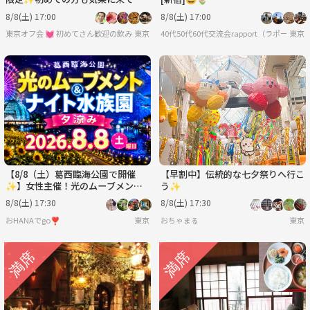
✨
8/8(土) 17:00
8/8(土) 17:00
東京オフ会 💓 初めてさん歓迎の飲み会です 💓 男女関係なく純粋に友達作りをしよ
東京
40代50代60代交流会rapport（ラポール）[
東京
【8/8（土）葛西臨海公園で開催
【早割中】伝統的な七夕祭りへ行こ
✨】女性主催！光のムーブメント
う✨
＆ナイト水族園体験でリフレッシュ
8/8(土) 17:30
8/8(土) 17:30
夕涼みイベント🌊限定開催
おHANAでgo❣️
東京
おちゃまる
東京