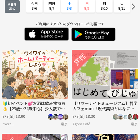
今日
明日
土
日
月
火
別日を
8/6
8/7
8/8
8/9
8/10
8/11
選択
水
木
金
土
日
月
8/12
8/13
8/14
8/15
8/16
8/17
ご利用にはアプリのダウンロードが必要です
火
水
木
金
土
日
8/18
8/19
8/20
8/21
8/22
8/23
月
火
水
木
金
土
8/24
8/25
8/26
8/27
8/28
8/29
日
月
火
水
木
金
8/30
8/31
9/1
9/2
9/3
9/4
🔰初イベント💕お酒は飲み物持参
【サマーナイトミュージアム】哲学
👌【23歳～34歳中心】少人数でホ
カフェmini「現代美術とはなに
ームパーティーという名のランチ会
か」@東京現代美術館※年齢制限有
8/7(金) 13:00
8/7(金) 18:30
😋🍴🎉
more...
東京
Agora Café
東京