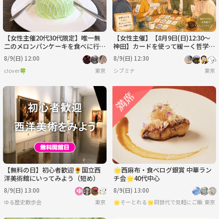
【女性主催20代30代限定】唯一無
【女性主催】【8月9日(日)12:30～
二のメロンパンケーキを食べに行こ
神田】カードを使って緩ーく哲学っ
う〜🍒🎈
ぽい事を話す会
8/9(日) 12:00
8/9(日) 12:30
clover🍀
東京
シブミナ
東京
【無料の日】初心者歓迎🌻国立西
🌟西麻布・食べログ銀賞 中華ラン
洋美術館にいってみよう（短め）
チ会🌟40代中心
8/9(日) 13:00
8/9(日) 13:00
ゆる歴史散歩会
東京
🌟そーとれる🌟同世代で気軽にご飯会
東京