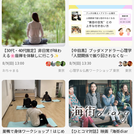
【30代・40代限定】非日常が味わ
【中目黒】ブッダ×アドラー心理学
える🌸座禅を体験しに行こう✨
「人間関係で振り回されなくな
る、“集団の空気”との上手な付き
8/9(日) 13:00
8/9(日) 13:30
合い方」ワークショップ-東京
おちゃまる
東京
心理学＆仏教ワークショップ 東京
東京
巣鴨で身体ワークショップ！はじめ
【ひとコマ対話】映画『海街diar