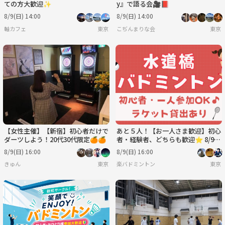
ての方大歓迎✨
y』で語る会🎥📕
8/9(日) 14:00
8/9(日) 14:00
軸カフェ
東京
こぢんまりな会
東京
【女性主催】【新宿】初心者だけで
あと５人！【お一人さま歓迎】初心
ダーツしよう！20代30代限定🍊🍊
者・経験者、どちらも歓迎⭐︎ 8/9
（日）16時〜 水道橋でバドミン
8/9(日) 16:00
8/9(日) 16:00
トン⭐︎
きゅん
東京
楽バドミントン
東京