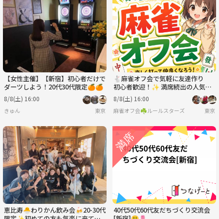
【女性主催】【新宿】初心者だけで
🐇麻雀オフ会で気軽に友達作り
ダーツしよう！20代30代限定🍊🍊
初心者歓迎！✨ 満席続出の人気イ
ベント！
8/8(土) 16:00
8/8(土) 16:00
きゅん
東京
麻雀オフ会☘️ルールスターズ
東京
恵比寿🐣わりかん飲み会🍻20-30代
40代50代60代友だちづくり交流会
限定✨初めての方も気楽に来てね
[新宿]😃🌷