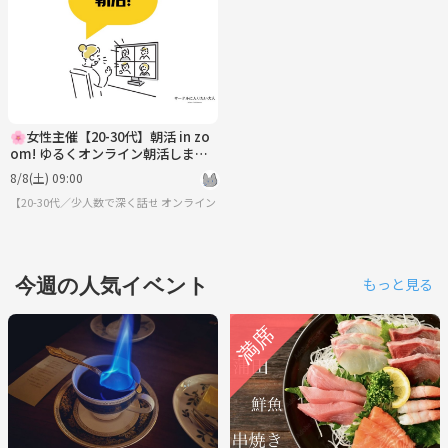
🌸女性主催【20-30代】朝活 in zo
om! ゆるくオンライン朝活しませ
んか？
8/8(土) 09:00
【20-30代／少人数で深く話せる】サークルに入りたい大人
オンライン
今週の人気イベント
もっと見る