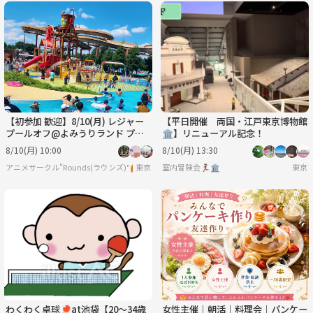
【初参加 歓迎】8/10(月) レジャー
【平日開催 両国・江戸東京博物館
プールオフ@よみうりランド プー
🏛️】リニューアル記念！
ルWAI ☀️
8/10(月) 10:00
8/10(月) 13:30
アニメサークル"Rounds(ラウンズ)"🙆
東京
室内冒険会🏃‍♀️🏛
東京
わくわく卓球🏓at池袋【20〜34歳
女性主催｜朝活｜料理会｜パンケー