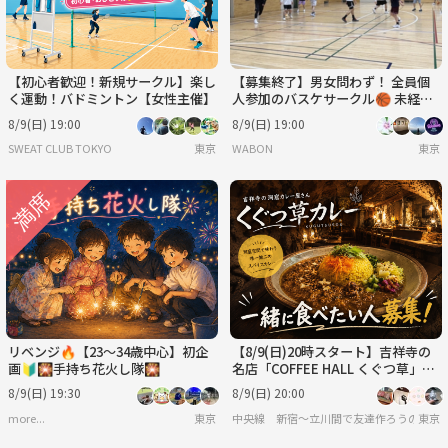
【初心者歓迎！新規サークル】楽し
【募集終了】男女問わず！ 全員個
く運動！バドミントン【女性主催】
人参加のバスケサークル🏀 未経
験、女性大歓迎◎エンジョイレベ
8/9(日) 19:00
8/9(日) 19:00
ル！
SWEAT CLUB TOKYO
東京
WABON
東京
リベンジ🔥【23～34歳中心】初企
【8/9(日)20時スタート】吉祥寺の
画🔰🎇手持ち花火し隊🎇
名店「COFFEE HALL くぐつ草」
で、一緒にカレーを食べませんか？
8/9(日) 19:30
8/9(日) 20:00
🍛
more...
東京
中央線 新宿〜立川間で友達作ろうの会
東京