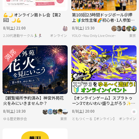
💪🌙 オンライン筋トレ会【第2
第103回2.5時間ドッジボール＠押
回】🌙💪
上🔰女性主催🌈初心者･1人参加歓
迎│国際交流🉑
8/8(土) 21:00
8/8(土) 15:30
2.30代運動サークル🏃‍♂️🏃‍♀️
オンライン
YOLO ~You Only Live Once~
東京
【観覧場所予約済み】神宮外苑花
【オンラインゲーム】スプラトゥ
火をみにいきませんか？
ーン3でわいわい盛り上がろう✨
【🔰ゲーム初心者歓迎】
8/8(土) 18:30
8/8(土) 20:00
ゆる歴史散歩会
東京
ともつくーる【オンライン】
オンライン