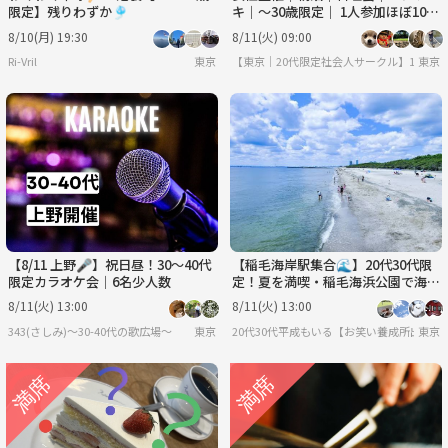
限定】残りわずか🎐
キ｜〜30歳限定｜ 1人参加ほぼ10
0% ｜友達作り
8/10(月) 19:30
8/11(火) 09:00
Ri-Vril
東京
【東京｜20代限定社会人サークル】1人参加
東京
【8/11 上野🎤】祝日昼！30〜40代
【稲毛海岸駅集合🌊】20代30代限
限定カラオケ会｜6名少人数
定！夏を満喫・稲毛海浜公園で海水
浴ピクニック✨
8/11(火) 13:00
8/11(火) 13:00
343(さしみ)〜30-40代の歌広場〜
東京
20代30代平成もいる【お笑い養成所出身】
東京