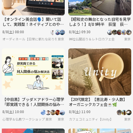
【オンライン英会話🗣️】聞いて話
【昭和史の舞台となった旧宅を見学
して、実践型！ネイティブとのやり
しよう！】8/8 9時半 荻窪 荻外
とりで学ぶ英会話🌿
荘 【常連の方参加費還元】
8/8(土) 08:00
8/8(土) 09:30
オーディネール【日常に新たな彩りを/20代後半〜30代中心(40代少々)の集い】
東京
神社仏閣巡り＆レトロカフェ会
東京
【中目黒】ブッダ×アドラー心理学
【20代限定】【恵比寿・少人数】
「即実践できる！人間関係の悩み解
オーガニックカフェ会☕️🌿
決法」ワークショップ-東京
8/8(土) 10:00
8/8(土) 11:00
心理学＆仏教ワークショップ 東京
東京
カフェコミュニティ【Unity】
東京