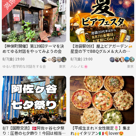
【神保町開催】第139回テーマを決
【池袋駅0分】屋上ビアガーデン🍻
めてゆる対話をやってみようの会
星空の下でBBQグルメ＆大人の遊
びでワイワイ楽しもう！【20代後
8/7(金) 19:00
8/7(金) 19:00
半〜50代前半】
ゆるい哲学的な対話をする会
東京
ハレノヒ🌸
東京
8/7【国際交流】🇩🇰阿佐ヶ谷七夕祭
【平成生まれ×女性限定🌷】集ま
り：圧巻の七夕飾り！今回は相当国
れ🙌イタリアン🇮🇹🍕lover😍