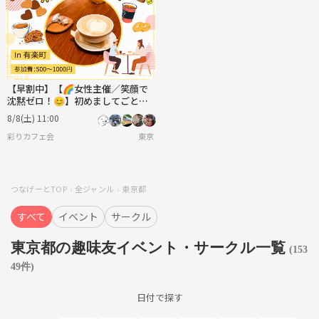
【早割中】【🌈女性主催／笑顔で
沈黙ゼロ！😊】初めましてごとま
るっと楽しむカフェ会✨
8/8(土) 11:00
彩りカフェ会
東京
つなげーとTOP
全ジャンル
東京都
すべて
イベント
サークル
東京都の趣味友イベント・サークル一覧
(153
49件)
日付で探す