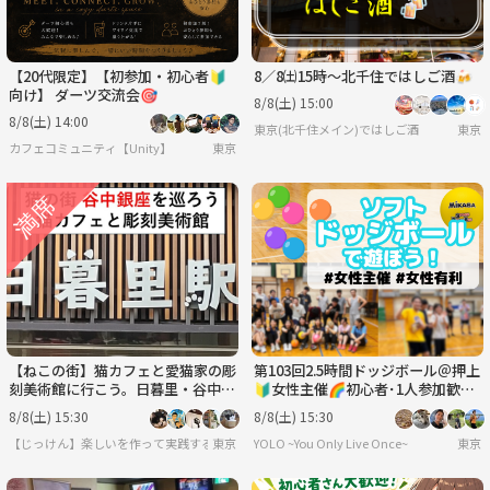
【20代限定】【初参加・初心者🔰
8／8㈯15時〜北千住ではしご酒🍻
向け】 ダーツ交流会🎯
8/8(土) 15:00
8/8(土) 14:00
東京(北千住メイン)ではしご酒
東京
カフェコミュニティ【Unity】
東京
【ねこの街】猫カフェと愛猫家の彫
第103回2.5時間ドッジボール＠押上
刻美術館に行こう。日暮里・谷中ぎ
🔰女性主催🌈初心者･1人参加歓迎
んざ商店街を散策〈8月8日(土)15:3
│国際交流🉑
8/8(土) 15:30
8/8(土) 15:30
0〉
【じっけん】楽しいを作って実践する研究会
東京
YOLO ~You Only Live Once~
東京