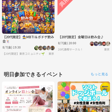
【20代限定】🧙MBTI＆ボドゲ飲み
【20代限定】金曜日は飲み会♪
会🃏
8/7(金) 20:00
8/7(金) 19:30
20代満喫サークル！
東京
【20代限定】東京コミュニティ🌱
東京
明日参加できるイベント
もっと見る