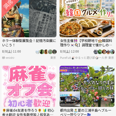
ホラー体験型展覧会！記憶汚染展に
女性主催👭【学校跡地で🏫韓国料
いこう！
理作り🇰🇷🍳】調理室で懐かしの学
生気分🏫.*
8/8(土) 11:00
8/8(土) 12:00
縁-enishi-
東京
PureFull 🎳ゆるっと遊び部🎲一人参加
東京
🌻麻雀de友達を作ろう🌻 🔰 初心
都内出発🏝️夏の三浦半島へブルー
者大歓迎 女性多数参加♪和気あい
ベリー狩りツアー🫐