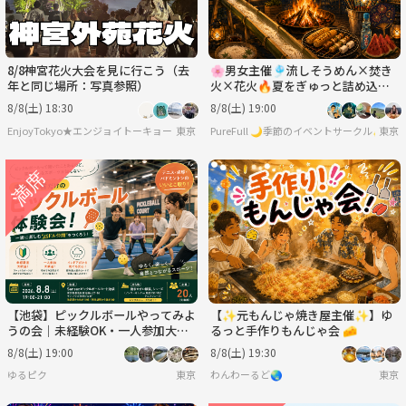
8/8神宮花火大会を見に行こう（去
🌸男女主催🎐流しそうめん×焚き
年と同じ場所：写真参照）
火×花火🔥夏をぎゅっと詰め込ん
だ一夜✨手ぶらOK👌🏻
8/8(土) 18:30
8/8(土) 19:00
EnjoyTokyo★エンジョイトーキョー 〜気持ちだけでも国際派〜
東京
PureFull 🌙季節のイベントサークル✨ 
東京
【池袋】ピックルボールやってみよ
【✨元もんじゃ焼き屋主催✨】ゆ
うの会｜未経験OK・一人参加大歓
るっと手作りもんじゃ会 🧀
迎
8/8(土) 19:00
8/8(土) 19:30
ゆるピク
東京
わんわーるど🌏
東京