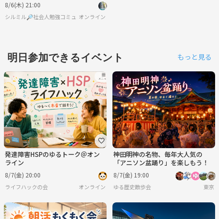
交流会あり
8/6(木) 21:00
シルミル🔎社会人勉強コミュニティ
オンライン
明日参加できるイベント
もっと見る
発達障害HSPのゆるトーク＠オン
神田明神の名物、毎年大人気の
ライン
「アニソン盆踊り」を楽しもう！
8/7(金) 20:00
8/7(金) 19:00
ライフハックの会
オンライン
ゆる歴史散歩会
東京