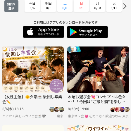
今日
明日
土
日
月
火
別日を
8/6
8/7
8/8
8/9
8/10
8/11
選択
水
木
金
土
日
月
8/12
8/13
8/14
8/15
8/16
8/17
ご利用にはアプリのダウンロードが必要です
火
水
木
金
土
日
8/18
8/19
8/20
8/21
8/22
8/23
月
火
水
木
金
土
8/24
8/25
8/26
8/27
8/28
8/29
日
月
火
水
木
金
8/30
8/31
9/1
9/2
9/3
9/4
【女性主催】🌞夕活☕ 後回し卒業
木曜お遊び会💘コンセプトは色々
会✏️
～！！今回は"ご飯と酒"を楽しむ
👄大人になっても遊びたい⭐平日
8/6(木) 18:15
8/6(木) 19:00
飲み会♪
とにかく楽しいカフェ会☕️🩶
東京
東京オフ会 💓 初めてさん歓迎の飲み会
東京