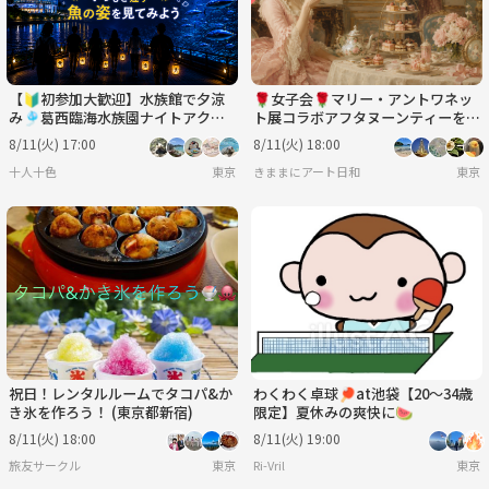
【🔰初参加大歓迎】水族館で夕涼
🌹女子会🌹マリー・アントワネッ
み🎐葛西臨海水族園ナイトアクア
ト展コラボアフタヌーンティーを堪
リウム【特別回】
能♪♪
8/11(火) 17:00
8/11(火) 18:00
十人十色
東京
きままにアート日和
東京
祝日！レンタルルームでタコパ&か
わくわく卓球🏓at池袋【20〜34歳
き氷を作ろう！ (東京都新宿)
限定】夏休みの爽快に🍉
8/11(火) 18:00
8/11(火) 19:00
旅友サークル
東京
Ri-Vril
東京