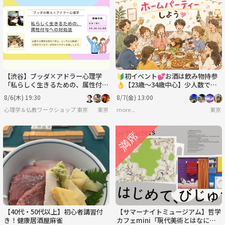
【渋谷】ブッダ×アドラー心理学
🔰初イベント💕お酒は飲み物持参
「私らしく生きるための、属性付与
👌【23歳～34歳中心】少人数でホ
への対処法」ワークショップ-東京
ームパーティーという名のランチ会
8/6(木) 19:30
8/7(金) 13:00
😋🍴🎉
心理学＆仏教ワークショップ 東京
東京
more...
東京
【40代・50代以上】初心者講習付
【サマーナイトミュージアム】哲学
き！健康居酒屋麻雀
カフェmini「現代美術とはなに