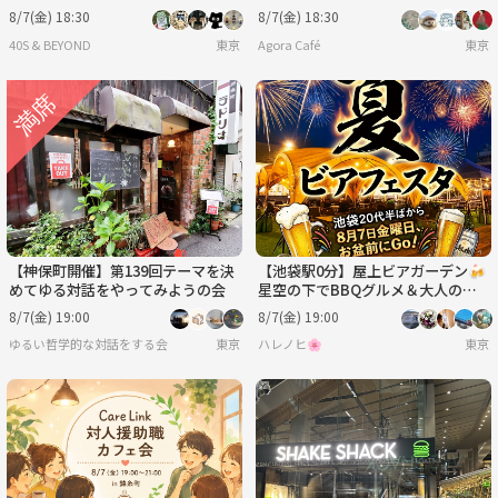
か」@東京現代美術館※年齢制限有
8/7(金) 18:30
8/7(金) 18:30
40S & BEYOND
東京
Agora Café
東京
【神保町開催】第139回テーマを決
【池袋駅0分】屋上ビアガーデン🍻
めてゆる対話をやってみようの会
星空の下でBBQグルメ＆大人の遊
びでワイワイ楽しもう！【20代後
8/7(金) 19:00
8/7(金) 19:00
半〜50代前半】
ゆるい哲学的な対話をする会
東京
ハレノヒ🌸
東京