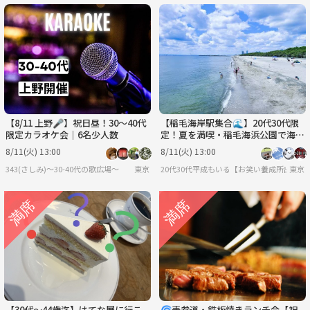
【8/11 上野🎤】祝日昼！30〜40代
【稲毛海岸駅集合🌊】20代30代限
限定カラオケ会｜6名少人数
定！夏を満喫・稲毛海浜公園で海水
浴ピクニック✨
8/11(火) 13:00
8/11(火) 13:00
343(さしみ)〜30-40代の歌広場〜
東京
20代30代平成もいる【お笑い養成所出身】
東京
【30代〜44歳迄】はてな展に行こ
🌀表参道・鉄板焼きランチ会【祝