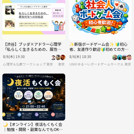
【渋谷】ブッダ×アドラー心理学
✨新宿ボードゲーム会✨ 🔰初心
「私らしく生きるための、属性付
者、友達作り歓迎🔰初めての方も
与への対処法」ワークショップ-東
歓迎🥳
8/6(木) 19:30
8/6(木) 18:30
京
心理学＆仏教ワークショップ 東京
東京
UNIX ゆる〜いボードゲームサークル
東京
🌙【オンライン】夜活もくもく会
｜勉強・開発・副業なんでもOK！