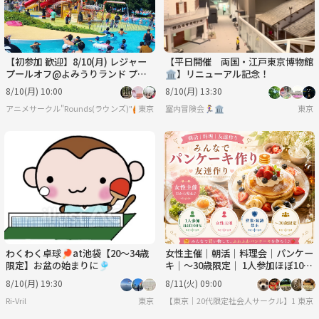
【初参加 歓迎】8/10(月) レジャー
【平日開催 両国・江戸東京博物館
プールオフ@よみうりランド プー
🏛️】リニューアル記念！
ルWAI ☀️
8/10(月) 10:00
8/10(月) 13:30
アニメサークル"Rounds(ラウンズ)"🙆
東京
室内冒険会🏃‍♀️🏛
東京
わくわく卓球🏓at池袋【20〜34歳
女性主催｜朝活｜料理会｜パンケー
限定】お盆の始まりに🎐
キ｜〜30歳限定｜ 1人参加ほぼ10
0% ｜友達作り
8/10(月) 19:30
8/11(火) 09:00
Ri-Vril
東京
【東京｜20代限定社会人サークル】1人参加
東京