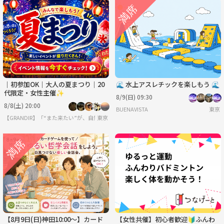
｜初参加OK｜大人の夏まつり｜20
🌊 水上アスレチックを楽しもう 🌊
代限定・女性主催✨
8/9(日) 09:30
8/8(土) 20:00
BUENAVISTA
東京
【GRANDIR】「“また来たい”が、自然と増えていくコミュニティ
東京
【8月9日(日)神田10:00～】カード
【女性共催】初心者歓迎🔰ふんわ