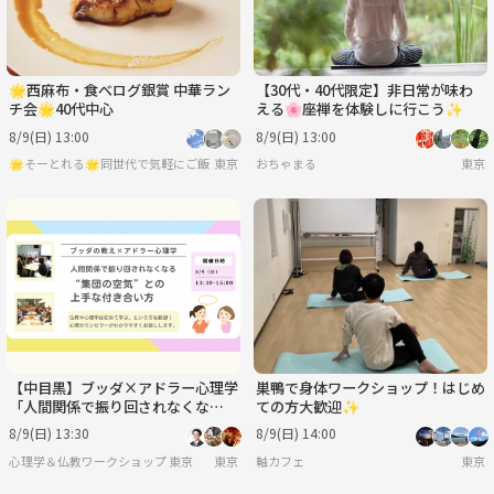
🌟西麻布・食べログ銀賞 中華ラン
【30代・40代限定】非日常が味わ
チ会🌟40代中心
える🌸座禅を体験しに行こう✨
8/9(日) 13:00
8/9(日) 13:00
🌟そーとれる🌟同世代で気軽にご飯会
東京
おちゃまる
東京
【中目黒】ブッダ×アドラー心理学
巣鴨で身体ワークショップ！はじめ
「人間関係で振り回されなくな
ての方大歓迎✨
る、“集団の空気”との上手な付き
8/9(日) 13:30
8/9(日) 14:00
合い方」ワークショップ-東京
心理学＆仏教ワークショップ 東京
東京
軸カフェ
東京