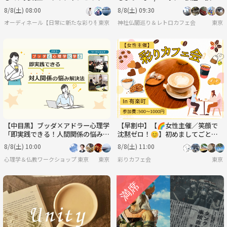
とりで学ぶ英会話🌿
荘 【常連の方参加費還元】
8/8(土) 08:00
8/8(土) 09:30
オーディネール【日常に新たな彩りを/20代後半〜30代中心(40代少々)の集い】
東京
神社仏閣巡り＆レトロカフェ会
東京
【中目黒】ブッダ×アドラー心理学
【早割中】【🌈女性主催／笑顔で
「即実践できる！人間関係の悩み解
沈黙ゼロ！😊】初めましてごとま
決法」ワークショップ-東京
るっと楽しむカフェ会✨
8/8(土) 10:00
8/8(土) 11:00
心理学＆仏教ワークショップ 東京
東京
彩りカフェ会
東京