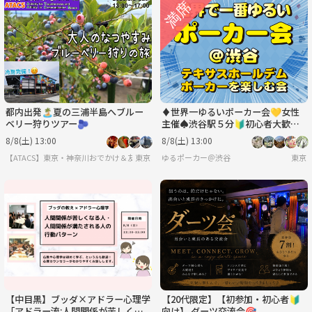
都内出発🏝️夏の三浦半島へブルー
♦️世界一ゆるいポーカー会💛女性
ベリー狩りツアー🫐
主催♠️渋谷駅５分🔰初心者大歓迎
♣
8/8(土) 13:00
8/8(土) 13:00
【ATACS】東京・神奈川おでかけ＆友達づくり｜20代30代中心
東京
ゆるポーカー＠渋谷
東京
【中目黒】ブッダ×アドラー心理学
【20代限定】【初参加・初心者🔰
「アドラー流:人間関係が苦しくな
向け】 ダーツ交流会🎯