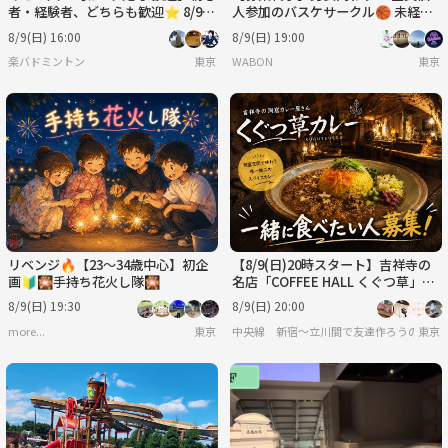
者・経験者、どちらも歓迎⭐︎ 8/9
人参加のバスケサークル🏀 未経
（日）16時〜 水道橋でバドミン
験、女性大歓迎◎エンジョイレベ
8/9(日) 16:00
8/9(日) 19:00
トン⭐︎
ル！
楽バドミントン
東京
WABON
東京
リベンジ🔥【23～34歳中心】初企
【8/9(日)20時スタート】吉祥寺の
画🔰🎇手持ち花火し隊🎇
名店「COFFEE HALL くぐつ草」
で、一緒にカレーを食べませんか？
8/9(日) 19:30
8/9(日) 20:00
🍛
more...
東京
中央線 新宿〜立川間で友達作ろうの会
東京