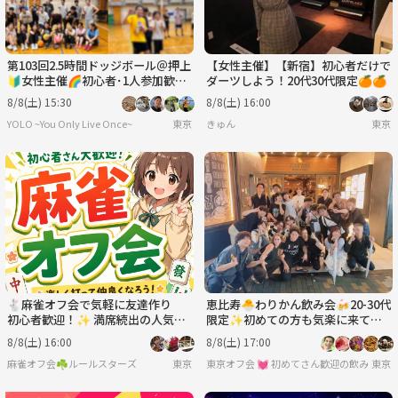
第103回2.5時間ドッジボール＠押上
【女性主催】【新宿】初心者だけで
🔰女性主催🌈初心者･1人参加歓迎
ダーツしよう！20代30代限定🍊🍊
│国際交流🉑
8/8(土) 15:30
8/8(土) 16:00
YOLO ~You Only Live Once~
東京
きゅん
東京
🐇麻雀オフ会で気軽に友達作り
恵比寿🐣わりかん飲み会🍻20-30代
初心者歓迎！✨ 満席続出の人気イ
限定✨初めての方も気楽に来てね
ベント！
✨
8/8(土) 16:00
8/8(土) 17:00
麻雀オフ会☘️ルールスターズ
東京
東京オフ会 💓 初めてさん歓迎の飲み会
東京