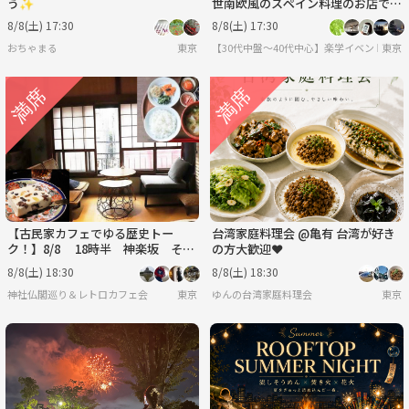
う✨
世南欧風のスペイン料理のお店で食
事会
8/8(土) 17:30
8/8(土) 17:30
おちゃまる
東京
【30代中盤〜40代中心】楽学イベント・
東京
【古民家カフェでゆる歴史トー
台湾家庭料理会 @亀有 台湾が好き
ク！】8/8 18時半 神楽坂 そよ
の方大歓迎❤️
や江戸端【参加費還元！】
8/8(土) 18:30
8/8(土) 18:30
神社仏閣巡り＆レトロカフェ会
東京
ゆんの台湾家庭料理会
東京