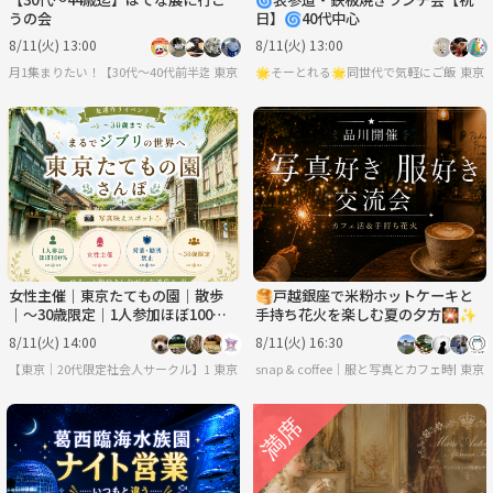
うの会
日】🌀40代中心
8/11(火) 13:00
8/11(火) 13:00
月1集まりたい！【30代〜40代前半迄】
東京
🌟そーとれる🌟同世代で気軽にご飯会
東京
女性主催｜東京たてもの園｜散歩
🥞戸越銀座で米粉ホットケーキと
｜〜30歳限定｜1人参加ほぼ100%
手持ち花火を楽しむ夏の夕方🎇✨
｜友達作り
8/11(火) 14:00
8/11(火) 16:30
【東京｜20代限定社会人サークル】1人参加ほぼ100％｜少人数ゆる交流会
東京
snap & coffee｜服と写真とカフェ時間
東京