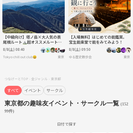
【中級向け】塔ノ岳×大人気の表
【入場無料】はじめての能鑑賞。
尾根ルート⛰️超オススメルート✨
宝生能楽堂で能をみてみよう！
絶景と達成感の登山へ⭐️
8/8(土) 08:40
8/8(土) 09:50
Tokyo chill out club😀
東京
ゆる歴史散歩会
東京
つなげーとTOP
全ジャンル
東京都
すべて
イベント
サークル
東京都の趣味友イベント・サークル一覧
(152
99件)
日付で探す