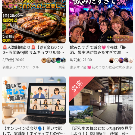
🚨人数制限あり🚨【8/7(金)20：0
飲みたすぎて滅会💗今夜は「梅
0〜西武新宿駅 サムギョプサル祭り
酒、果実酒が飲みたすぎて滅」 🍺
🥓】90分食べ放題🍖1人参加🙆‍♀️
男女年齢地位関係なくフラットに
8/7(金) 20:00
8/7(金) 21:30
💞
新東京ワクワクサークル
東京
東京オフ会 💓 初めてさん歓迎の飲み会
東京
【オンライン英会話🗣️】聞いて話
【昭和史の舞台となった旧宅を見学
して、実践型！ネイティブとのやり
しよう！】8/8 9時半 荻窪 荻外