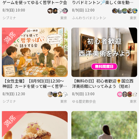
ゲームを使ってゆるく哲学トーク会
りバドミントン🏸楽しく体を動か
そう！
8/9(日) 10:00
8/9(日) 12:00
シブミナ
東京
ふんわりバドミントン
東京
【女性主催】【8月9日(日)12:30～
【無料の日】初心者歓迎🌻国立西
神田】カードを使って緩ーく哲学っ
洋美術館にいってみよう（短め）
ぽい事を話す会
8/9(日) 12:30
8/9(日) 13:00
シブミナ
東京
ゆる歴史散歩会
東京