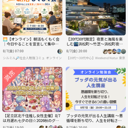
🌅【オンライン】朝活もくもく会
【20代30代限定】夜景と海風を楽
｜今日やることを宣言して集中す
しむ🌃浜松町〜竹芝〜浜松町夜散
る90分
歩交流会✨
8/7(金) 07:00
8/7(金) 20:00
シルミル🔎社会人勉強コミュニティ
オンライン
【20代〜30代中心】Weekend Nature
東京
【足立区北千住推し女性主催】8/7
ブッダの元気が出る人生講座 ～悪
は月遅れ七夕の日☆2026秋のグル
循環を断ち切り、人生を好転させ
メメイト募集中☆茨城人気イタリ
る！ 今すぐできる6つの善い習
8/7(金) 19:00
8/7(金) 20:00