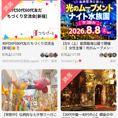
40代50代60代友だちづくり交流会
【8/8（土）葛西臨海公園で開催
[新宿]😃🌷
✨】女性主催！光のムーブメント
＆ナイト水族園体験でリフレッシュ
8/8(土) 17:00
8/8(土) 17:30
夕涼みイベント🌊限定開催
40代50代60代交流会rapport（ラポール）[新宿]
東京
おHANAでgo❣️
東京
【早割中】伝統的な七夕祭りへ行こ
【30代中盤〜40代中心】銀座の中