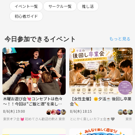
イベント一覧
サークル一覧
推し活
初心者ガイド
今日参加できるイベント
もっと見る
木曜お遊び会💘コンセプトは色々
【女性主催】🌞夕活☕ 後回し卒業
～！！今回は"ご飯と酒"を楽しむ
会✏️
👄大人になっても遊びたい⭐平日
8/6(木) 19:00
8/6(木) 18:15
飲み会♪
東京オフ会 💓 初めてさん歓迎の飲み会です 💓 男女関係なく純粋に友達作りをしよ
東京
とにかく楽しいカフェ会☕️🩶
東京