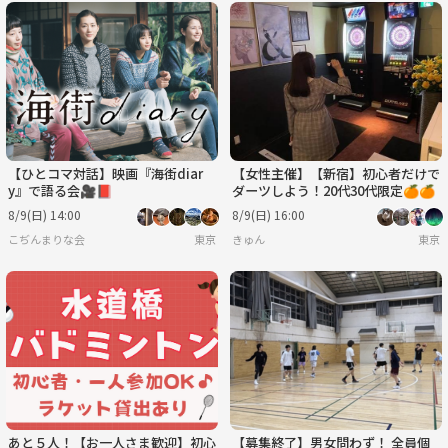
【ひとコマ対話】映画『海街diar
【女性主催】【新宿】初心者だけで
y』で語る会🎥📕
ダーツしよう！20代30代限定🍊🍊
8/9(日) 14:00
8/9(日) 16:00
こぢんまりな会
東京
きゅん
東京
あと５人！【お一人さま歓迎】初心
【募集終了】男女問わず！ 全員個