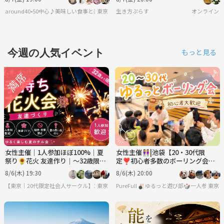
アン待望の北千住進出！
慣～
around40•50中心♪美味しい食事と楽しい会話♪＋40代50代で思うこと
東京
生き方ぷらす
オンライン
今週の人気イベント
もっと見る
女性主催｜1人参加ほぼ100%｜夏
女性主催👭|池袋【20・30代限
祭り🌻花火 友達作り｜〜32歳限
定❣️初心者多数のボーリング会】
定 友達作り
平日夜に気軽に楽しみましょう♪
8/6(木) 19:30
8/6(木) 20:00
【東京｜20代限定社会人サークル】1人参加ほぼ100％｜少人数ゆる交流会
東京
PureFull 🎳ゆるっと遊び部🎲一人参加
東京