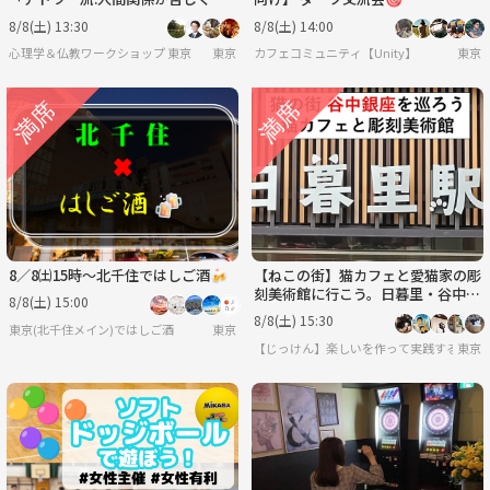
る人・満たされる人の行動パター
8/8(土) 13:30
8/8(土) 14:00
ン」ワークショップ-東京
心理学＆仏教ワークショップ 東京
東京
カフェコミュニティ【Unity】
東京
8／8㈯15時〜北千住ではしご酒🍻
【ねこの街】猫カフェと愛猫家の彫
刻美術館に行こう。日暮里・谷中ぎ
8/8(土) 15:00
んざ商店街を散策〈8月8日(土)15:3
8/8(土) 15:30
東京(北千住メイン)ではしご酒
東京
0〉
【じっけん】楽しいを作って実践する研究
東京