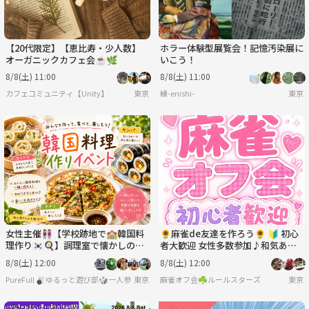
【20代限定】【恵比寿・少人数】
ホラー体験型展覧会！記憶汚染展に
オーガニックカフェ会☕️🌿
いこう！
8/8(土) 11:00
8/8(土) 11:00
カフェコミュニティ【Unity】
東京
縁-enishi-
東京
女性主催👭【学校跡地で🏫韓国料
🌻麻雀de友達を作ろう🌻 🔰 初心
理作り🇰🇷🍳】調理室で懐かしの学
者大歓迎 女性多数参加♪和気あい
生気分🏫.*
あい麻雀オフ会！
8/8(土) 12:00
8/8(土) 12:00
PureFull 🎳ゆるっと遊び部🎲一人参加でも気軽に気楽に🐥
東京
麻雀オフ会☘️ルールスターズ
東京