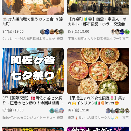
☕ 対人援助職で集うカフェ会 in 錦
【有楽町🔰👽】幽霊・宇宙人・オ
糸町
カルト・都市伝説・ホラー交流会
☕️途中参加可♪
8/7(金) 19:00
8/7(金) 19:00
Care Link〜対人援助職同士でつながる輪〜
東京
宇宙人幽霊オカルト都市伝説ホラー交流会
東京
8/7【国際交流】🇩🇰阿佐ヶ谷七夕祭
【平成生まれ×女性限定🌷】集ま
り：圧巻の七夕飾り！今回は相当国
れ🙌イタリアン🇮🇹🍕lover😍
際交流。【あと3名】
8/7(金) 19:30
8/7(金) 19:30
EnjoyTokyo★エンジョイトーキョー 〜気持ちだけでも国際派〜
東京
東京🗼食いしんぼうサークル🍚✨
東京