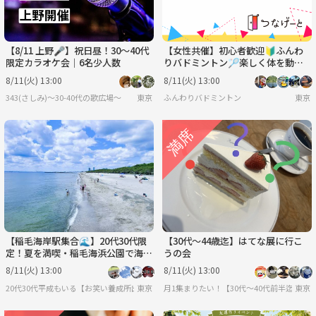
【8/11 上野🎤】祝日昼！30〜40代
【女性共催】初心者歓迎🔰ふんわ
限定カラオケ会｜6名少人数
りバドミントン🏸楽しく体を動か
そう！
8/11(火) 13:00
8/11(火) 13:00
343(さしみ)〜30-40代の歌広場〜
東京
ふんわりバドミントン
東京
【稲毛海岸駅集合🌊】20代30代限
【30代〜44歳迄】はてな展に行こ
定！夏を満喫・稲毛海浜公園で海水
うの会
浴ピクニック✨
8/11(火) 13:00
8/11(火) 13:00
20代30代平成もいる【お笑い養成所出身】参加しやすさ重視&しゃべりたい😊⭐️行きた
東京
月1集まりたい！【30代〜40代前半迄】
東京