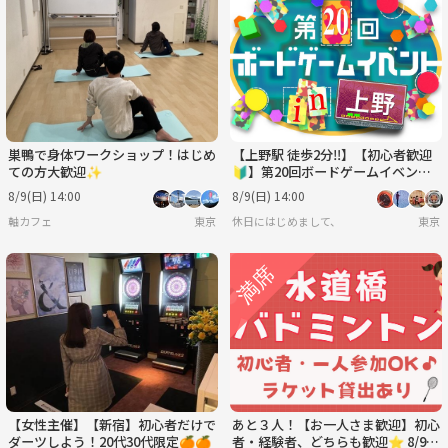
巣鴨で身体ワークショップ！はじめ
【上野駅 徒歩2分‼️】【初心者歓迎
ての方大歓迎✨
🔰】第20回ボードゲームイベント
🎲
8/9(日) 14:00
8/9(日) 14:00
軸カフェ
東京
休日にはじめまして、
東京
【女性主催】【新宿】初心者だけで
あと３人！【お一人さま歓迎】初心
ダーツしよう！20代30代限定🍊🍊
者・経験者、どちらも歓迎⭐︎ 8/9