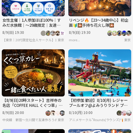
女性主催｜1人参加ほぼ100%｜す
リベンジ🔥【23～34歳中心】初企
みだ水族館｜〜29歳限定｜友達作
画🔰🎇手持ち花火し隊🎇
り
8/9(日) 19:30
8/9(日) 19:30
【東京｜20代限定社会人サークル】1人参加ほぼ100％｜少人数ゆる交流会
東京
more...
東京
【8/9(日)20時スタート】吉祥寺の
【初参加 歓迎】8/10(月) レジャー
名店「COFFEE HALL くぐつ草」
プールオフ@よみうりランド プー
で、一緒にカレーを食べませんか？
ルWAI ☀️
8/9(日) 20:00
8/10(月) 10:00
🍛
中央線 新宿〜立川間で友達作ろうの会
東京
アニメサークル"Rounds(ラウンズ)"🙆
東京