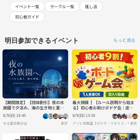
イベント一覧
サークル一覧
推し活
初心者ガイド
明日参加できるイベント
もっと見る
【期間限定】【団体割引】夜の水
最大規模❗️【ルール説明から始ま
族園で夕涼み、海の生き物と夏の
る】初心者お助けボドゲ会｜途中
ひんやり時間を楽しもう🐟✨
参加OK 8/9
8/9(日) 16:45
8/9(日) 13:30
ゆる歴史散歩会
東京
アソビ実験室【ボドゲ・マダミス・サバゲ
東京