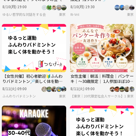
は環境で変われるのか？）
8/10(月) 19:00
8/10(月) 19:30
ゆるい哲学的な対話をする会
東京
Ri-Vril
東京
【女性共催】初心者歓迎🔰ふんわ
女性主催｜朝活｜料理会｜パンケー
りバドミントン🏸楽しく体を動か
キ｜〜30歳限定｜ 1人参加ほぼ10
そう！
0% ｜友達作り
8/11(火) 09:00
8/11(火) 09:00
ふんわりバドミントン
東京
【東京｜20代限定社会人サークル】1人参加
東京