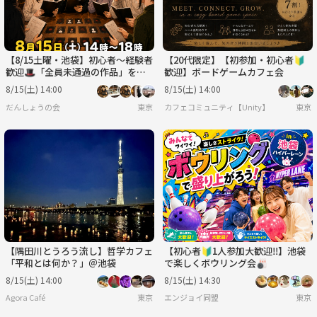
【8/15土曜・池袋】初心者〜経験者
【20代限定】【初参加・初心者🔰
歓迎🎩「全員未通過の作品」をそ
歓迎】ボードゲームカフェ会
の場で選んで遊ぶマダミス会【前日
8/15(土) 14:00
8/15(土) 14:00
ｷｬﾝｾﾙ返金OK】
だんしょうの会
東京
カフェコミュニティ【Unity】
東京
【隅田川とうろう流し】哲学カフェ
【初心者🔰1人参加大歓迎‼️】池袋
「平和とは何か？」＠池袋
で楽しくボウリング会🎳
8/15(土) 14:00
8/15(土) 14:30
Agora Café
東京
エンジョイ同盟
東京