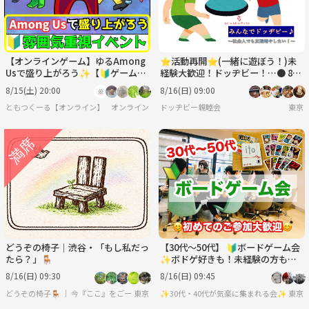
【オンラインゲーム】ゆるAmong
⭐︎活動再開⭐︎(一緒に遊ぼう！)未
Usで盛り上がろう✨【🔰ゲーム初
経験大歓迎！ドッヂビー！…● 8月
心者歓迎】
16日(日)9:00〜
8/15(土) 20:00
8/16(日) 09:00
ともつくーる【オンライン】
オンライン
ドッヂビー親睦会
東京
どうぞの椅子｜渋谷・「もし私だっ
【30代〜50代】 🔰ボードゲーム会
たら？」🪑
✨ボドゲ好きも！未経験の方も！
難しいルールは一切なし🙆‍♀️
8/16(日) 09:30
8/16(日) 09:45
どうぞの椅子🪑 ｜ 今『ここ』をご一緒に。
東京
✨30代・40代が気楽に集まれる会✨
東京