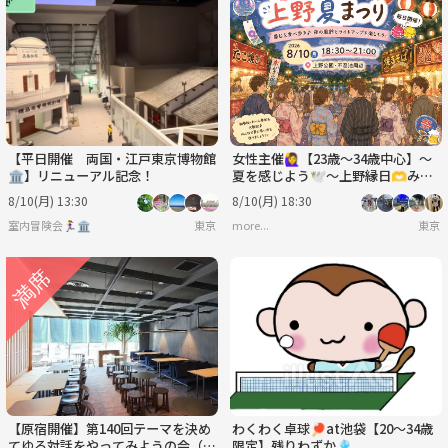
【平日開催 両国・江戸東京博物館
女性主催🙋‍♀️【23歳～34歳中心】～
🏛️】リニューアル記念！
夏を感じよう🕊️～上野縁日🫶みん
なで夏祭りにいき隊🏮🍧🫶
8/10(月) 13:30
8/10(月) 18:30
室内冒険会🏃‍♀️🏛
東京
more...
東京
【原宿開催】第140回テーマを決め
わくわく卓球🏓at池袋【20〜34歳
てゆる対話をやってみようの会（人
限定】残りわずか🎐