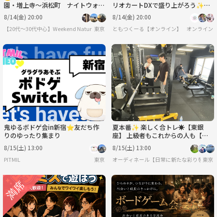
園・増上寺〜浜松町 ナイトウォー
リオカートDXで盛り上がろう✨
クを通して友達を作ろうの会🌙🌉
【🔰ゲーム初心者歓迎】
8/14(金) 20:00
8/14(金) 20:00
【20代〜30代中心】Weekend Nature
東京
ともつくーる【オンライン】
オンライン
鬼ゆるボドゲ会in新宿⭐友だち作
夏本番✨ 楽しく合トレ☀️【東銀
りのゆったり集まり
座】 上級者もこれからの人も【設
備◎2h】【＆少々ミット打ち🥊】
8/15(土) 13:00
8/15(土) 13:00
PITMIL
東京
オーディネール【日常に新たな彩りを/20代後
東京