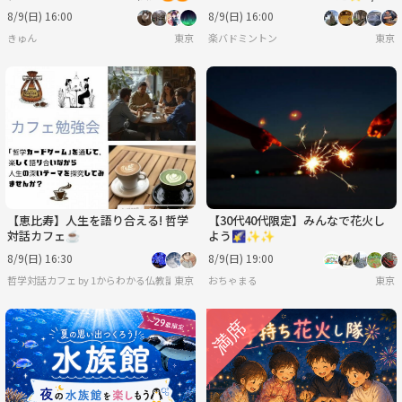
（日）16時〜 水道橋でバドミン
8/9(日) 16:00
8/9(日) 16:00
トン⭐︎
きゅん
東京
楽バドミントン
東京
【恵比寿】人生を語り合える! 哲学
【30代40代限定】みんなで花火し
対話カフェ☕️
よう🌠✨✨
8/9(日) 16:30
8/9(日) 19:00
哲学対話カフェ by 1からわかる仏教講座
東京
おちゃまる
東京