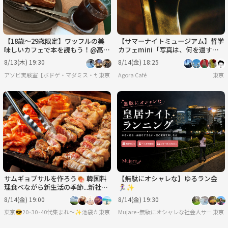
【18歳〜29歳限定】ワッフルの美
【サマーナイトミュージアム】哲学
味しいカフェで本を読もう！@高輪
カフェmini「写真は、何を遺すの
ゲートウェイ
か？」@ 東京写真美術館※年齢制
8/13(木) 19:30
8/14(金) 18:25
限有
アソビ実験室【ボドゲ・マダミス・サバゲー】
東京
Agora Café
東京
サムギョプサルを作ろう🍖 韓国料
【無駄にオシャレな】ゆるラン会
理食べながら新生活の季節...新社会
🏃‍♀️✨
もベテランも皆で交流しちゃおう
8/14(金) 19:00
8/14(金) 19:30
🌸
東京
Mujare -無駄にオシャレな社会人サークル-
東京