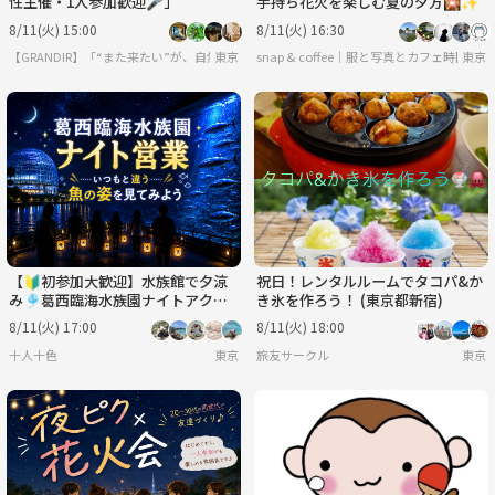
性主催・1人参加歓迎🎤」
手持ち花火を楽しむ夏の夕方🎇✨
8/11(火) 15:00
8/11(火) 16:30
【GRANDIR】「“また来たい”が、自然と増えていくコミュニティ
東京
snap & coffee｜服と写真とカフェ時間
東京
【🔰初参加大歓迎】水族館で夕涼
祝日！レンタルルームでタコパ&か
み🎐葛西臨海水族園ナイトアクア
き氷を作ろう！ (東京都新宿)
リウム【特別回】
8/11(火) 17:00
8/11(火) 18:00
十人十色
東京
旅友サークル
東京