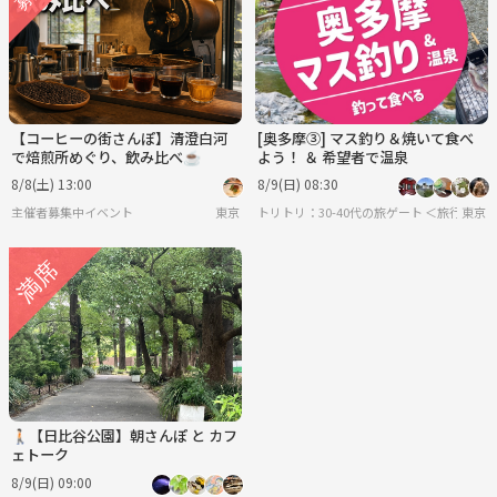
【コーヒーの街さんぽ】清澄白河
[奥多摩③] マス釣り＆焼いて食べ
で焙煎所めぐり、飲み比べ☕
よう！ ＆ 希望者で温泉
8/8(土) 13:00
8/9(日) 08:30
主催者募集中イベント
東京
トリトリ：30-40代の旅ゲート ＜旅行・
東京
🚶🏻【日比谷公園】朝さんぽ と カフ
ェトーク
8/9(日) 09:00