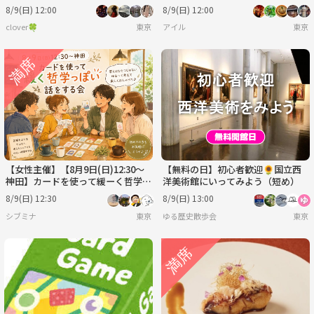
う〜🍒🎈
8/9(日) 12:00
8/9(日) 12:00
clover🍀
東京
アイル
東京
【女性主催】【8月9日(日)12:30～
【無料の日】初心者歓迎🌻国立西
神田】カードを使って緩ーく哲学っ
洋美術館にいってみよう（短め）
ぽい事を話す会
8/9(日) 12:30
8/9(日) 13:00
シブミナ
東京
ゆる歴史散歩会
東京