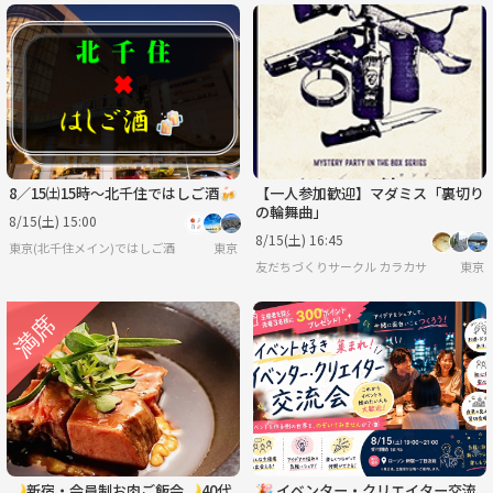
8／15㈯15時〜北千住ではしご酒🍻
【一人参加歓迎】マダミス「裏切り
の輪舞曲」
8/15(土) 15:00
8/15(土) 16:45
東京(北千住メイン)ではしご酒
東京
友だちづくりサークル カラカサ
東京
🌙新宿・会員制お肉ご飯会🌙40代
🎉 イベンター・クリエイター交流