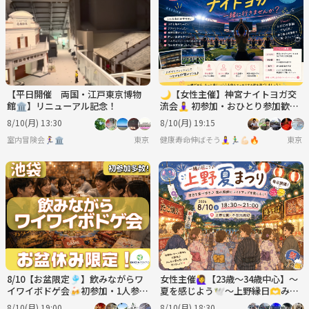
【平日開催 両国・江戸東京博物
🌙【女性主催】神宮ナイトヨガ交
館🏛️】リニューアル記念！
流会🧘‍♀️ 初参加・おひとり参加歓迎
✨
8/10(月) 13:30
8/10(月) 19:15
室内冒険会🏃‍♀️🏛
東京
健康寿命伸ばそう🧘‍♀️🏃‍♂️💪🏻🔥
東京
8/10【お盆限定🎐】飲みながらワ
女性主催🙋‍♀️【23歳～34歳中心】～
イワイボドゲ会🍻初参加・1人参加
夏を感じよう🕊️～上野縁日🫶みん
多数✨夏の交流イベント♫
なで夏祭りにいき隊🏮🍧🫶
8/10(月) 19:00
8/10(月) 18:30