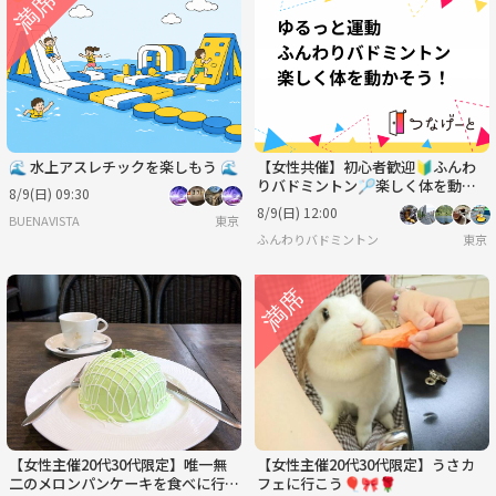
火
水
木
金
土
日
9/1
9/2
9/3
9/4
9/5
9/6
🌊 水上アスレチックを楽しもう 🌊
【女性共催】初心者歓迎🔰ふんわ
りバドミントン🏸楽しく体を動か
8/9(日) 09:30
そう！
8/9(日) 12:00
BUENAVISTA
東京
ふんわりバドミントン
東京
【女性主催20代30代限定】唯一無
【女性主催20代30代限定】うさカ
二のメロンパンケーキを食べに行こ
フェに行こう🎈🎀🌹