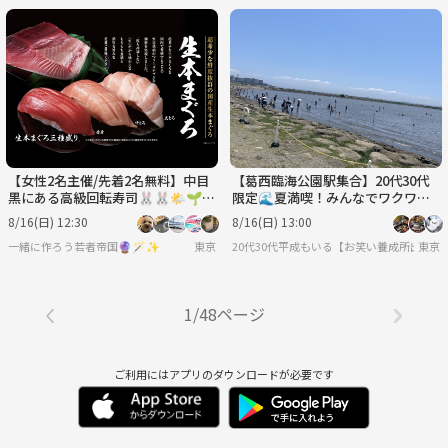
【女性2名主催/先着2名無料】中目
【葛西臨海公園駅集合】20代30代
黒にある高級回転寿司🐰🐰🌤️🌱
限定🌊夏満喫！みんなでワクワク
🌈に行こう✨✨20代30代限定
海水浴DAY
8/16(日) 12:30
8/16(日) 13:00
一緒に作ろう若者帝国🔮🪄︎︎✨
東京
20代30代平成もいる【お笑い養成所出身】
東京
1/48ページ
ご利用にはアプリのダウンロードが必要です