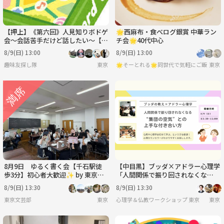
【押上】《第六回》人見知りボドゲ
🌟西麻布・食べログ銀賞 中華ラン
会～会話苦手だけど話したい～【一
チ会🌟40代中心
人参加・初心者大歓迎】《軽ゲーメ
8/9(日) 13:00
8/9(日) 13:00
イン》
趣味友探し隊
東京
🌟そーとれる🌟同世代で気軽にご飯会
東京
8月9日 ゆるく書く会【千石駅徒
【中目黒】ブッダ×アドラー心理学
歩3分】初心者大歓迎✨ by 東京文
「人間関係で振り回されなくな
芸部
る、“集団の空気”との上手な付き
8/9(日) 13:30
8/9(日) 13:30
合い方」ワークショップ-東京
東京文芸部
東京
心理学＆仏教ワークショップ 東京
東京