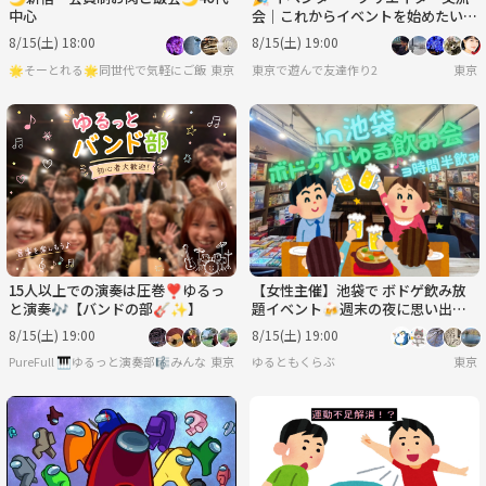
中心
会｜これからイベントを始めたい方
も歓迎！
8/15(土) 18:00
8/15(土) 19:00
🌟そーとれる🌟同世代で気軽にご飯会
東京
東京で遊んで友達作り2
東京
15人以上での演奏は圧巻❣️ゆるっ
【女性主催】池袋で ボドゲ飲み放
と演奏🎶【バンドの部🎸✨️】
題イベント🍻週末の夜に思い出作
り✨ 新規大歓迎！！
8/15(土) 19:00
8/15(土) 19:00
PureFull 🎹ゆるっと演奏部🎼みんなで音を合わせる楽しさを🌿
東京
ゆるともくらぶ
東京