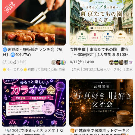
🌀表参道・鉄板焼きランチ会【祝
女性主催｜東京たてもの園｜散歩
日】🌀40代中心
｜〜30歳限定｜1人参加ほぼ100%
｜友達作り
8/11(火) 13:00
8/11(火) 14:00
🌟そーとれる🌟同世代で気軽にご飯会
東京
【東京｜20代限定社会人サークル】1人参加
東京
「🎶 20代でゆるっとカラオケ！女
🥞戸越銀座で米粉ホットケーキと