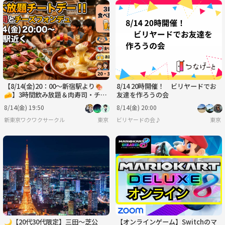
【8/14(金)20：00〜新宿駅より🍖
8/14 20時開催！ ビリヤードでお
🧀】3時間飲み放題＆肉寿司・チー
友達を作ろうの会
ズフォンデュ食べ放題で気軽に友達
8/14(金) 19:50
8/14(金) 20:00
作り✨
新東京ワクワクサークル
東京
ビリヤードの会♪
東京
🌙【20代30代限定】三田〜芝公
【オンラインゲーム】Switchのマ