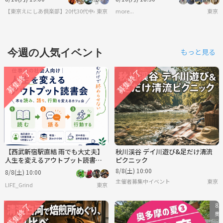
【東京えにしあ倶楽部】20代30代中心！社会人のための“もうひとつの居場所”
東京
more...
東京
今週の人気イベント
もっと見る
【西武新宿駅直結 雨でも大丈夫】
秋川渓谷 デイ川遊び&足だけ清流
人生を変えるアウトプット読書会
ピクニック
｜本を読み、語り、行動を変えて
8/8(土) 10:00
8/8(土) 10:00
未来を変える会
主催者募集中イベント
東京
LIFE_Grind
東京