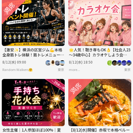
【激安✨️】横浜の区営ジム💪本格
🌟人気！聴き専もOK👌【社会人23
全身筋トレ体験！筋トレメニューを
～34歳中心】カラオケしよう会🎤
覚えて実践！少しキツめですが達成
【初めまして大歓迎🔰】
8/12(水) 09:00
8/12(水) 18:50
感MAX✨
Random Walkers🤗
東京
more...
東京
女性主催｜1人参加ほぼ100%｜夏
【8/12(水)開催】赤坂で本格ペルー