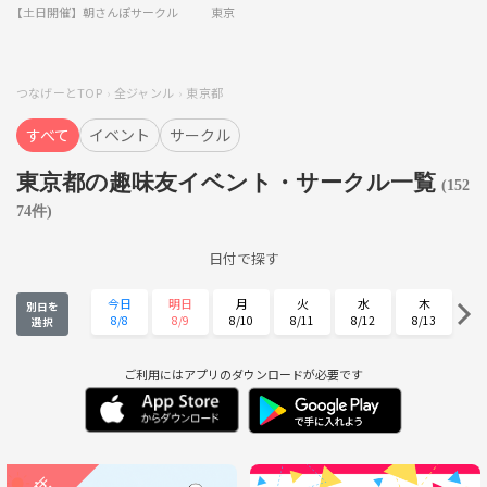
【土日開催】朝さんぽサークル
東京
つなげーとTOP
全ジャンル
東京都
すべて
イベント
サークル
東京都の趣味友イベント・サークル一覧
(152
74件)
日付で探す
今日
明日
月
火
水
木
別日を
8/8
8/9
8/10
8/11
8/12
8/13
選択
金
土
日
月
火
水
8/14
8/15
8/16
8/17
8/18
8/19
ご利用にはアプリのダウンロードが必要です
木
金
土
日
月
火
8/20
8/21
8/22
8/23
8/24
8/25
水
木
金
土
日
月
8/26
8/27
8/28
8/29
8/30
8/31