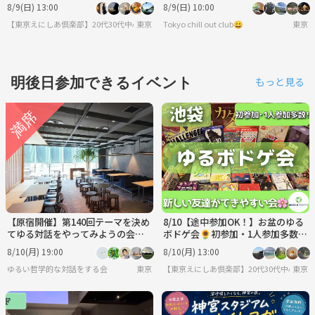
り ゆるボドゲ会🎲
メコース🔰
8/9(日) 13:00
8/9(日) 10:00
【東京えにしあ倶楽部】20代30代中心！社会人のための“もうひとつの居場所”
東京
Tokyo chill out club😀
東京
明後日参加できるイベント
もっと見る
【原宿開催】第140回テーマを決め
8/10【途中参加OK！】お盆のゆる
てゆる対話をやってみようの会
ボドゲ会🌻初参加・1人参加多数
（人は環境で変われるのか？）
✨夏の交流イベント♫
8/10(月) 19:00
8/10(月) 13:00
ゆるい哲学的な対話をする会
東京
【東京えにしあ倶楽部】20代30代中心！社
東京