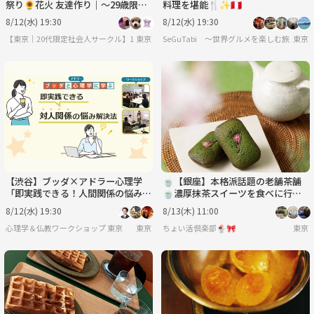
祭り🌻花火 友達作り｜〜29歳限
料理を堪能🍴✨🇵🇪
定 友達作り
8/12(水) 19:30
8/12(水) 19:30
【東京｜20代限定社会人サークル】1人参加ほぼ100％｜少人数ゆる交流会
東京
SeGuTabi 〜世界グルメを楽しむ旅 in Tok
東京
【渋谷】ブッダ×アドラー心理学
🍵【銀座】本格派話題の老舗茶舗
「即実践できる！人間関係の悩み解
🍵濃厚抹茶スイーツを食べに行こ
決法」ワークショップ‐東京
う😊
8/12(水) 19:30
8/13(木) 11:00
心理学＆仏教ワークショップ 東京
東京
ちょい活倶楽部🍨🎀
東京