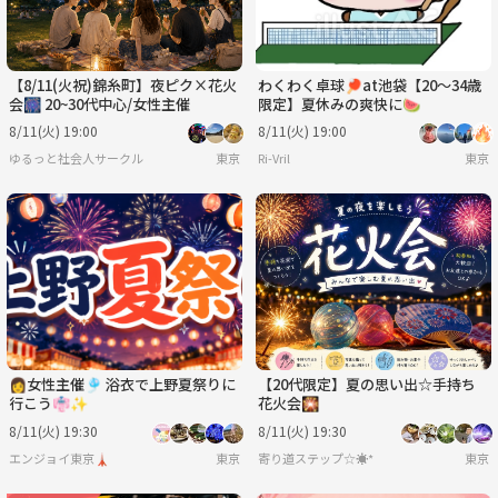
【8/11(火祝)錦糸町】夜ピク×花火
わくわく卓球🏓at池袋【20〜34歳
会🎆 20~30代中心/女性主催
限定】夏休みの爽快に🍉
8/11(火) 19:00
8/11(火) 19:00
ゆるっと社会人サークル
東京
Ri-Vril
東京
👩女性主催🎐 浴衣で上野夏祭りに
【20代限定】夏の思い出☆手持ち
行こう👘✨
花火会🎇
8/11(火) 19:30
8/11(火) 19:30
エンジョイ東京🗼
東京
寄り道ステップ☆☀︎*
東京