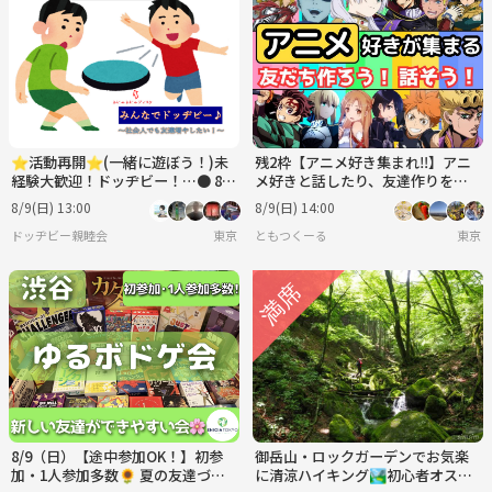
⭐︎活動再開⭐︎(一緒に遊ぼう！)未
残2枠【アニメ好き集まれ‼️】アニ
経験大歓迎！ドッヂビー！…● 8月
メ好きと話したり、友達作りをし
9日(日)13:00〜
よう✨️【🔰新規大歓迎】【20代30
8/9(日) 13:00
8/9(日) 14:00
代】
ドッヂビー親睦会
東京
ともつくーる
東京
8/9（日）【途中参加OK！】初参
御岳山・ロックガーデンでお気楽
加・1人参加多数🌻 夏の友達づく
に清涼ハイキング🏞初心者オスス