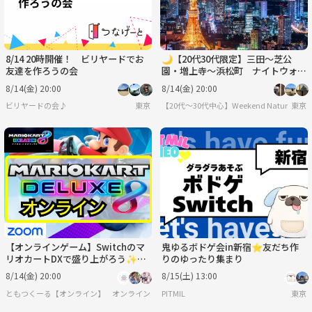
8/14 20時開催！ ビリヤードでお
🌙【20代30代限定】三田〜芝公
友達を作ろうの会
園・増上寺〜浜松町 ナイトウォー
クを通して友達を作ろうの会🌙🌉
8/14(金) 20:00
8/14(金) 20:00
ビリヤードの会♪
東京
【20代〜30代中心】Weekend Nature
東京
【オンラインゲーム】Switchのマ
鬼ゆるボドゲ会in新宿⭐友だち作
リオカートDXで盛り上がろう✨
りのゆったり集まり
【🔰ゲーム初心者歓迎】
8/14(金) 20:00
8/15(土) 13:00
ともつくーる【オンライン】
オンライン
PITMIL
東京