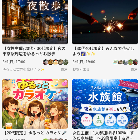
【女性主催/20代・30代限定】夜の
【30代40代限定】みんなで花火し
東京駅周辺をゆるっとお散歩
よう🌠✨✨
8/9(日) 17:00
8/9(日) 19:00
ゆるっと世界を広げよう✨
東京
おちゃまる
東京
【20代限定 】ゆるっと カラオケ🎤
女性主催｜1人参加ほぼ100%｜す
みだ水族館｜〜29歳限定｜友達作