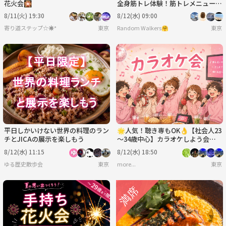
花火会🎇
全身筋トレ体験！筋トレメニューを
覚えて実践！少しキツめですが達成
8/11(火) 19:30
8/12(水) 09:00
感MAX✨
寄り道ステップ☆☀︎*
東京
Random Walkers🤗
東京
平日しかいけない世界の料理のラン
🌟人気！聴き専もOK👌【社会人23
チとJICAの展示を楽しもう
～34歳中心】カラオケしよう会🎤
【初めまして大歓迎🔰】
8/12(水) 11:15
8/12(水) 18:50
ゆる歴史散歩会
東京
more...
東京