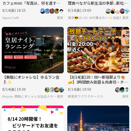
カフェmini「写真は、何を遺すの
理食べながら新生活の季節...新社会
か？」@ 東京写真美術館※年齢制
もベテランも皆で交流しちゃおう
8/14(金) 18:25
8/14(金) 19:00
限有
🌸
Agora Café
東京
東京
【無駄にオシャレな】ゆるラン会
【8/14(金)20：00〜新宿駅より🍖
🏃‍♀️✨
🧀】3時間飲み放題＆肉寿司・チー
ズフォンデュ食べ放題で気軽に友達
8/14(金) 19:30
8/14(金) 19:50
作り✨
Mujare -無駄にオシャレな社会人サークル-
東京
新東京ワクワクサークル
東京