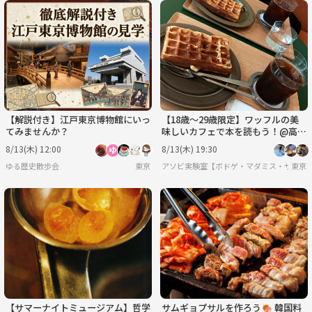
【解説付き】江戸東京博物館にいっ
【18歳〜29歳限定】ワッフルの美
てみませんか？
味しいカフェで本を読もう！@高輪
ゲートウェイ
8/13(木) 12:00
8/13(木) 19:30
ゆる歴史散歩会
東京
アソビ実験室【ボドゲ・マダミス・サバゲ
東京
【サマーナイトミュージアム】哲学
サムギョプサルを作ろう🍖 韓国料