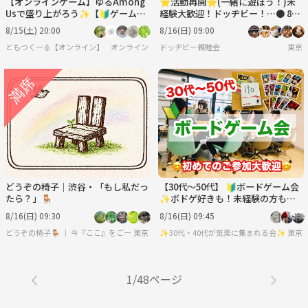
【オンラインゲーム】ゆるAmong
⭐︎活動再開⭐︎(一緒に遊ぼう！)未
Usで盛り上がろう✨【🔰ゲーム初
経験大歓迎！ドッヂビー！…● 8月
心者歓迎】
16日(日)9:00〜
8/15(土) 20:00
8/16(日) 09:00
ともつくーる【オンライン】
オンライン
ドッヂビー親睦会
東京
どうぞの椅子｜渋谷・「もし私だっ
【30代〜50代】 🔰ボードゲーム会
たら？」🪑
✨ボドゲ好きも！未経験の方も！
難しいルールは一切なし🙆‍♀️
8/16(日) 09:30
8/16(日) 09:45
どうぞの椅子🪑 ｜ 今『ここ』をご一緒に。
東京
✨30代・40代が気楽に集まれる会✨
東京
1/48ページ