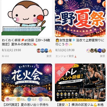
わくわく卓球🏓at池袋【20〜34歳
👩女性主催🎐 浴衣で上野夏祭りに
限定】夏休みの爽快に🍉
行こう👘✨
8/11(火) 19:00
8/11(火) 19:30
Ri-Vril
東京
エンジョイ東京🗼
東京
【20代限定】夏の思い出☆手持ち
【激安✨️】横浜の区営ジム💪本格