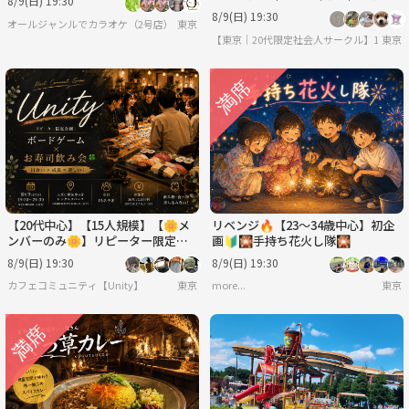
8/9(日) 19:30
り
8/9(日) 19:30
オールジャンルでカラオケ（2号店）
東京
【東京｜20代限定社会人サークル】1人参加
東京
【20代中心】【15人規模】【🌼メ
リベンジ🔥【23～34歳中心】初企
ンバーのみ🌼】リピーター限定交
画🔰🎇手持ち花火し隊🎇
流会
8/9(日) 19:30
8/9(日) 19:30
カフェコミュニティ【Unity】
東京
more...
東京