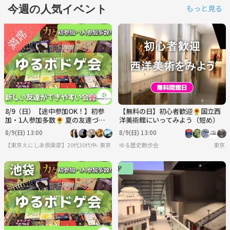
今週の人気イベント
もっと見る
8/9（日）【途中参加OK！】初参
【無料の日】初心者歓迎🌻国立西
加・1人参加多数🌻 夏の友達づく
洋美術館にいってみよう（短め）
り ゆるボドゲ会🎲
8/9(日) 13:00
8/9(日) 13:00
【東京えにしあ倶楽部】20代30代中心！社会人のための“もうひとつの居場所”
東京
ゆる歴史散歩会
東京