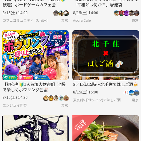
歓迎】ボードゲームカフェ会
「平和とは何か？」＠池袋
8/15(土) 14:00
8/15(土) 14:00
カフェコミュニティ【Unity】
東京
Agora Café
東京
【初心者🔰1人参加大歓迎‼️】池袋
8／15㈯15時〜北千住ではしご酒🍻
で楽しくボウリング会🎳
8/15(土) 15:00
8/15(土) 14:30
東京(北千住メイン)ではしご酒
東京
エンジョイ同盟
東京