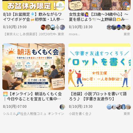
8/10【お盆限定🎐】飲みながらワ
女性主催🙋‍♀️【23歳～34歳中心】～
イワイボドゲ会🍻初参加・1人参加
夏を感じよう🕊️～上野縁日🫶みん
多数✨夏の交流イベント♫
なで夏祭りにいき隊🏮🍧🫶
8/10(月) 19:00
8/10(月) 18:30
【東京えにしあ倶楽部】20代30代中心！社会人のための“もうひとつの居場所”
東京
more...
東京
🌅【オンライン】朝活もくもく会
【池袋】小説プロットを書いて語
｜今日やることを宣言して集中す
ろう♪ 【字書き友達作り】
る90分
8/10(月) 07:00
8/10(月) 19:30
シルミル🔎社会人勉強コミュニティ
オンライン
小説を書く会♪
東京