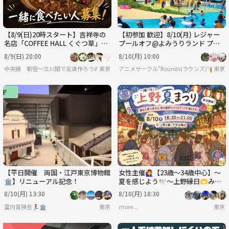
【8/9(日)20時スタート】吉祥寺の
【初参加 歓迎】8/10(月) レジャー
名店「COFFEE HALL くぐつ草」
プールオフ@よみうりランド プー
で、一緒にカレーを食べませんか？
ルWAI ☀️
8/9(日) 20:00
8/10(月) 10:00
🍛
中央線 新宿〜立川間で友達作ろうの会
東京
アニメサークル"Rounds(ラウンズ)"🙆
東京
【平日開催 両国・江戸東京博物館
女性主催🙋‍♀️【23歳～34歳中心】～
🏛️】リニューアル記念！
夏を感じよう🕊️～上野縁日🫶みん
なで夏祭りにいき隊🏮🍧🫶
8/10(月) 13:30
8/10(月) 18:30
室内冒険会🏃‍♀️🏛
東京
more...
東京