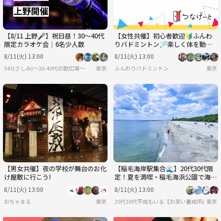
【8/11 上野🎤】祝日昼！30〜40代
【女性共催】初心者歓迎🔰ふんわ
限定カラオケ会｜6名少人数
りバドミントン🏸楽しく体を動か
そう！
8/11(火) 13:00
8/11(火) 13:00
343(さしみ)〜30-40代の歌広場〜
東京
ふんわりバドミントン
東京
【男女共催】夜の学校が舞台のお化
【稲毛海岸駅集合🌊】20代30代限
け屋敷に行こう!
定！夏を満喫・稲毛海浜公園で海水
浴ピクニック✨
8/11(火) 13:00
8/11(火) 13:00
おちゃまる
東京
20代30代平成もいる【お笑い養成所出身】
東京