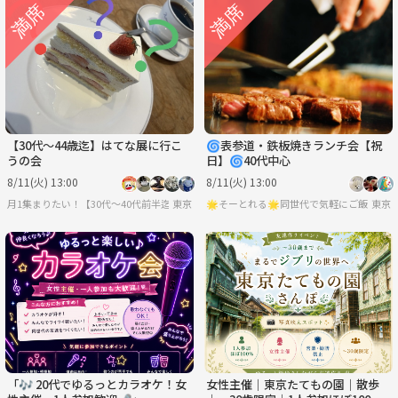
【30代〜44歳迄】はてな展に行こ
🌀表参道・鉄板焼きランチ会【祝
うの会
日】🌀40代中心
8/11(火) 13:00
8/11(火) 13:00
月1集まりたい！【30代〜40代前半迄】
東京
🌟そーとれる🌟同世代で気軽にご飯会
東京
「🎶 20代でゆるっとカラオケ！女
女性主催｜東京たてもの園｜散歩