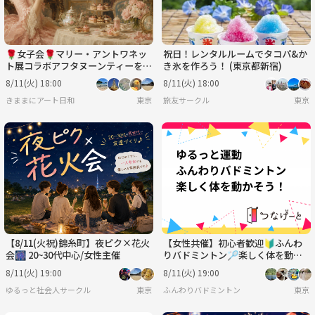
🌹女子会🌹マリー・アントワネッ
祝日！レンタルルームでタコパ&か
ト展コラボアフタヌーンティーを堪
き氷を作ろう！ (東京都新宿)
能♪♪
8/11(火) 18:00
8/11(火) 18:00
きままにアート日和
東京
旅友サークル
東京
【8/11(火祝)錦糸町】夜ピク×花火
【女性共催】初心者歓迎🔰ふんわ
会🎆 20~30代中心/女性主催
りバドミントン🏸楽しく体を動か
そう！
8/11(火) 19:00
8/11(火) 19:00
ゆるっと社会人サークル
東京
ふんわりバドミントン
東京