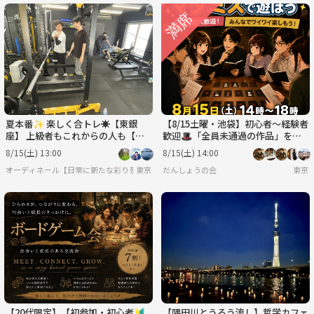
夏本番✨ 楽しく合トレ☀️【東銀
【8/15土曜・池袋】初心者〜経験者
座】 上級者もこれからの人も【設
歓迎🎩「全員未通過の作品」をそ
備◎2h】【＆少々ミット打ち🥊】
の場で選んで遊ぶマダミス会【前日
8/15(土) 13:00
8/15(土) 14:00
ｷｬﾝｾﾙ返金OK】
オーディネール【日常に新たな彩りを/20代後半〜30代中心(40代少々)の集い】
東京
だんしょうの会
東京
【20代限定】【初参加・初心者🔰
【隅田川とうろう流し】哲学カフェ