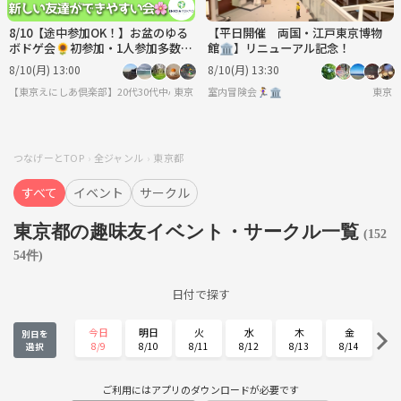
8/10【途中参加OK！】お盆のゆる
【平日開催 両国・江戸東京博物
ボドゲ会🌻初参加・1人参加多数
館🏛️】リニューアル記念！
✨夏の交流イベント♫
8/10(月) 13:00
8/10(月) 13:30
【東京えにしあ倶楽部】20代30代中心！社会人のための“もうひとつの居場所”
東京
室内冒険会🏃‍♀️🏛
東京
つなげーとTOP
全ジャンル
東京都
すべて
イベント
サークル
東京都の趣味友イベント・サークル一覧
(152
54件)
日付で探す
今日
明日
火
水
木
金
別日を
8/9
8/10
8/11
8/12
8/13
8/14
選択
土
日
月
火
水
木
8/15
8/16
8/17
8/18
8/19
8/20
ご利用にはアプリのダウンロードが必要です