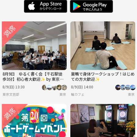
金
土
日
月
火
水
8/21
8/22
8/23
8/24
8/25
8/26
木
金
土
日
月
火
8/27
8/28
8/29
8/30
8/31
9/1
水
木
金
土
日
月
9/2
9/3
9/4
9/5
9/6
9/7
8月9日 ゆるく書く会【千石駅徒
巣鴨で身体ワークショップ！はじめ
歩3分】初心者大歓迎✨ by 東京文
ての方大歓迎✨
芸部
8/9(日) 13:30
8/9(日) 14:00
東京文芸部
東京
軸カフェ
東京