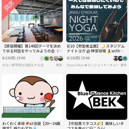
【原宿開催】第140回テーマを決め
8/10【参加者企画】🌙 スタジアム
てゆる対話をやってみようの会（人
ナイトヨガ @ 神宮球場 🧘‍♀️with鈴
は環境で変われるのか？）
木一平
8/10(月) 19:00
8/10(月) 19:00
ゆるい哲学的な対話をする会
東京
EnjoyTokyo★エンジョイトーキョー
東京
わくわく卓球🏓at池袋【20〜34歳
【中目黒でタコス🌮】美味しいタ
限定】残りわずか🎐
コスを食べに行こう🎶