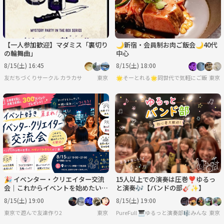
【一人参加歓迎】マダミス「裏切り
🌙新宿・会員制お肉ご飯会🌙40代
の輪舞曲」
中心
8/15(土) 16:45
8/15(土) 18:00
友だちづくりサークル カラカサ
東京
🌟そーとれる🌟同世代で気軽にご飯会
東京
🎉 イベンター・クリエイター交流
15人以上での演奏は圧巻❣️ゆるっ
会｜これからイベントを始めたい方
と演奏🎶【バンドの部🎸✨️】
も歓迎！
8/15(土) 19:00
8/15(土) 19:00
東京で遊んで友達作り2
東京
PureFull 🎹ゆるっと演奏部🎼みんなで
東京