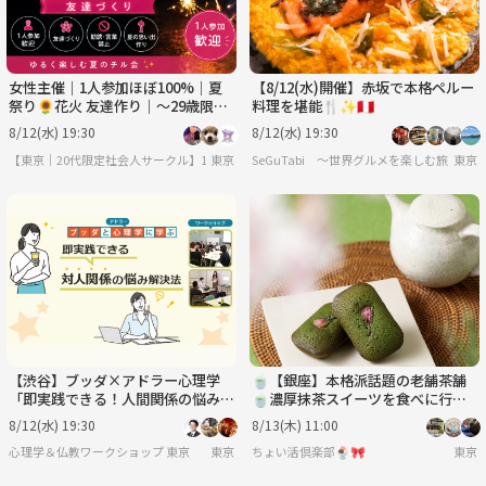
女性主催｜1人参加ほぼ100%｜夏
【8/12(水)開催】赤坂で本格ペルー
祭り🌻花火 友達作り｜〜29歳限
料理を堪能🍴✨🇵🇪
定 友達作り
8/12(水) 19:30
8/12(水) 19:30
【東京｜20代限定社会人サークル】1人参加ほぼ100％｜少人数ゆる交流会
東京
SeGuTabi 〜世界グルメを楽しむ旅 in Tok
東京
【渋谷】ブッダ×アドラー心理学
🍵【銀座】本格派話題の老舗茶舗
「即実践できる！人間関係の悩み解
🍵濃厚抹茶スイーツを食べに行こ
決法」ワークショップ‐東京
う😊
8/12(水) 19:30
8/13(木) 11:00
心理学＆仏教ワークショップ 東京
東京
ちょい活倶楽部🍨🎀
東京