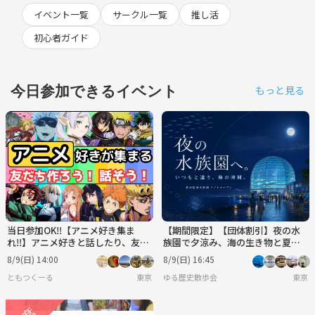
イベント一覧
サークル一覧
推し活
初心者ガイド
今日参加できるイベント
もっと見る
当日参加OK‼️【アニメ好き集ま
【期間限定】【団体割引】夜の水
れ‼️】アニメ好きと話したり、友達
族園で夕涼み、海の生き物と夏の
作りをしよう✨️【🔰新規大歓迎】
ひんやり時間を楽しもう🐟✨
8/9(日) 14:00
8/9(日) 16:45
【20代30代】
ともつくーる
東京
ゆる歴史散歩会
東京