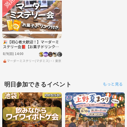
🎉【初心者大歓迎！】マーダーミ
ステリー会📕【お菓子ドリンク
付】【ボードゲーム、マダミス】
8/9(日) 14:00
🎪マーダーミステリー(マダミス)・ボードゲーム・脱出ゲーム サークル🎲
東京
明日参加できるイベント
もっと見る