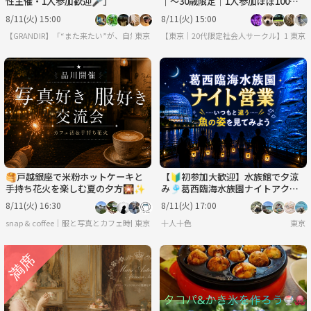
性主催・1人参加歓迎🎤」
｜〜30歳限定｜1人参加ほぼ100%
｜友達作り
8/11(火) 15:00
8/11(火) 15:00
【GRANDIR】「“また来たい”が、自然と増えていくコミュニティ
東京
【東京｜20代限定社会人サークル】1人参加
東京
🥞戸越銀座で米粉ホットケーキと
【🔰初参加大歓迎】水族館で夕涼
手持ち花火を楽しむ夏の夕方🎇✨
み🎐葛西臨海水族園ナイトアクア
リウム【特別回】
8/11(火) 16:30
8/11(火) 17:00
snap & coffee｜服と写真とカフェ時間
東京
十人十色
東京