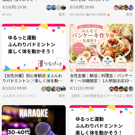
8/10(月) 19:30
8/10(月) 20:00
Ri-Vril
東京
NO MUSIC 🎶 NO DRINK🍺
東京
【女性共催】初心者歓迎🔰ふんわ
女性主催｜朝活｜料理会｜パンケー
りバドミントン🏸楽しく体を動か
キ｜〜30歳限定｜ 1人参加ほぼ10
そう！
0% ｜友達作り
8/11(火) 09:00
8/11(火) 09:00
ふんわりバドミントン
東京
【東京｜20代限定社会人サークル】1人参加
東京