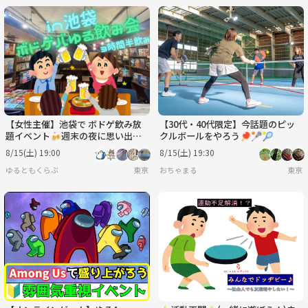
【女性主催】池袋で ボドゲ飲み放
【30代・40代限定】今話題のピッ
題イベント🍻週末の夜に思い出作
クルボールをやろう🏓🥍🎾
り✨ 新規大歓迎！！
8/15(土) 19:00
8/15(土) 19:30
ゆるともくらぶ
東京
おちゃまる
東京