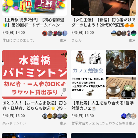
【上野駅 徒歩2分‼️】【初心者歓迎
【女性主催】【新宿】初心者だけで
🔰】第20回ボードゲームイベント
ダーツしよう！20代30代限定🍊🍊
🎲
8/9(日) 14:00
8/9(日) 16:00
休日にはじめまして、
東京
きゅん
東京
あと３人！【お一人さま歓迎】初心
【恵比寿】人生を語り合える! 哲学
者・経験者、どちらも歓迎⭐︎ 8/9
対話カフェ☕️
（日）16時〜 水道橋でバドミン
8/9(日) 16:00
8/9(日) 16:30
トン⭐︎
楽バドミントン
東京
哲学対話カフェ by 1からわかる仏教講座
東京