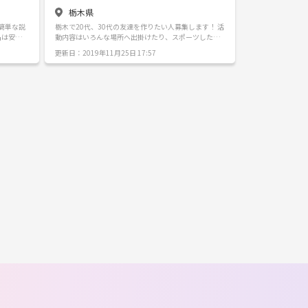
栃木県
簡単な説
栃木で20代、30代の友達を作りたい人募集します！ 活
動内容はいろんな場所へ出掛けたり、スポーツした
と名付け
り、飲み会やパーティーを開催したりなど様々です！
更新日：2019年11月25日 17:57
みんなのやりたいことを形にしていきたいと思ってま
しては飲
す！ まだまだメンバーが少ないのでこれからどんどん
んから受
増やしていきたいと思っています。 少しでも興味があ
サークル
ればご連絡ください！
第です。
あればど
価値観に
嬉しいで