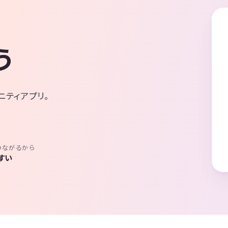
う
ニティアプリ。
つながるから
すい