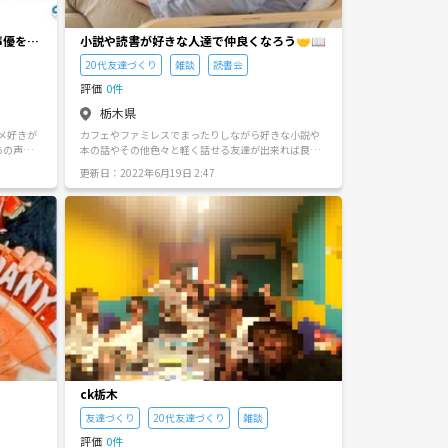
声優を共
小説や読書が好きな人達で仲良くなろう🤝📖
20代友達づくり
雑談
読書会
評価
0件
栃木県
カフェやファミレスでまったりしながら好きな小説や
あの声優
本の話やその他色々と軽く話せる友達が出来れば良い
なと思ってます☺️ 伊坂幸太郎、東川篤哉の小説好きで
更新日：2022年6月19日 2:47
す📚 オススメを共有したい方、 メッセージお待ちして
ます🤝
ck栃木
友達づくり
20代友達づくり
雑談
評価
0件