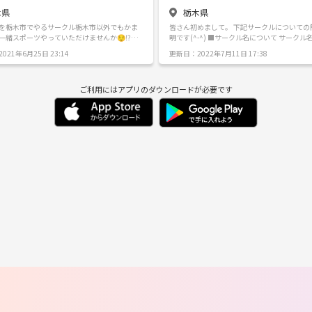
木県
栃木県
を栃木市でやるサークル栃木市以外でもかま
皆さん初めまして。 下記サークルについての
一緒スポーツやっていただけませんか😌⁉️ち
明です(^-^) ■サークル名について サークル名は安直に
もっていない栃木市箱森町です😭一緒に乗せ
「お酒を楽しむ」からとって酒楽(しゅらく)
021年6月25日 23:14
更新日：2022年7月11日 17:38
方いますか
ました。 ■サークル設立について 主催者はたまに１人
で飲みに行く程度にお酒が好きです。理由と
みに行った先で初めて会う店員さんやお客さ
ご利用にはアプリのダウンロードが必要です
ける様々な刺激にあります。 大雑把ですが、
はこの刺激を自分でも作るために設立した次
主催者は20代ですが、成人した社会人の方で
なたでもご参加頂ければと思います。 異なる
触れ、あなたの人生が更に味わい深くなれば
す！ ※宗教やビジネスの勧誘目的でのご参加はご遠慮
下さい。節度を持った行動をお願いします。