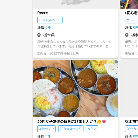
Recre
(初心者
す！
20代友達づくり
ゲーム
評価
0件
評価
0
栃木県
栃
20代を中心にみんなで飲み会や運動をメインにサーク
最近、ポケカ始
ル活動をしています。 毎月活動していますので、参加
いただけ
してみたい方がいましたらご連絡ください。
🙇‍♂️ 場所: トーナメントセンター バトロコ小山駅前 Wo
更新日：2022年8月9日 12:36
更新日：2
nderGO
20代女子友達の輪を広げませんか？🤗💗
栃木市
友達づくり
20代友達づくり
女子会
20代友
評価
0件
評価
0