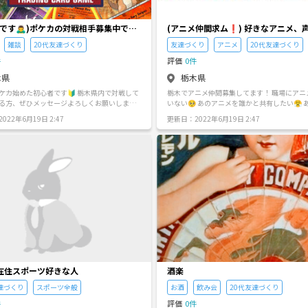
です🙇‍♂️)ポケカの対戦相手募集中で
(アニメ仲間求ム❗️) 好きなアニメ、
有できる仲間が欲しい😤
雑談
20代友達づくり
友達づくり
アニメ
20代友達づくり
件
評価
0件
木県
栃木県
めた初心者です🔰 栃木県内で対戦して
栃木でアニメ仲間募集してます！ 職場にアニメ好きが
る方、ぜひメッセージよろしくお願いします
いない🥺 あのアニメを誰かと共有したい😤 
を推している🤔 ちょっとだけでも話せる仲間、探して
022年6月19日 2:47
更新日：2022年6月19日 2:47
O 小山店
ます！ 小山市〜宇都宮市のファミレスやカフェ(会話が
出来る所)でぜひ語り合いませんか？ メッセージお待ち
しております🙇‍♂️
在住スポーツ好きな人
酒楽
達づくり
スポーツ全般
お酒
飲み会
20代友達づくり
件
評価
0件