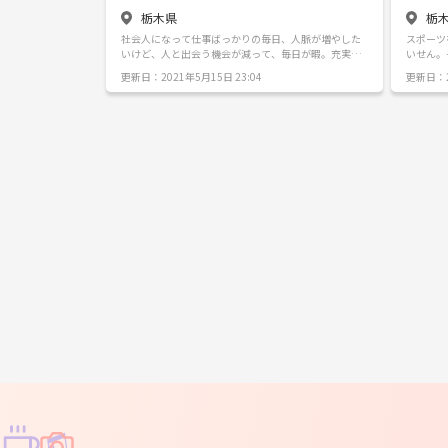
栃木県
栃
社会人になって仕事ばっかりの毎日、人脈が増やした
スポーツ
いけど、人と出会う機会が減って、毎日が暇。充実し
いせん。
ない。 そんなあなた‼️‼️ 栃木に住んでいる女子と会って
なみに車
更新日：2021年5月15日 23:04
更新日：2
女子会して盛り上がりませんか🤗今はコロナなので静
てくれる
かめで🤫 女子友達が増えたら一緒に旅行など、一緒に
ホームパーティーや、一緒にお出かけなどして充実な
毎日を送りませ？🤗 今はコロナの時期なので、外でピ
クニックしたり写真撮りに行ったりとかコロナ対策し
っかりして集まりましょう🤗
♫