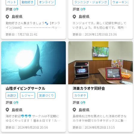
せんが募ってみます🍵 ⚠️なお勧誘行為は
ペット
動物好き
オンライン
ランニング・ジョギング
ウォーキング
トラブルの元なので、まずは私に相談し
評価
0件
評価
0件
てください。他サークルの紹介をしたい
とかであれば一報いただければ問題ない
島根県
島根県
です。 ⚠️いずれグループラインなど作成
動物好きさん集まりましょう🐾【オンラ
エンジョイです。楽しく記録を伸ばして
しますが、個別トークで異性を追加した
イン/zoom】 ーーーーーーーーー ペット
いきましょう。主も初心者です。 場所は
りするのもトラブルの元なのでまずは私
の話で、ゆるくおしゃべりしませんか？
雲南市、出雲市中心で考えてます。 活動
に相談してください。関係性が出来てい
更新日：7月27日 21:41
更新日：2024年12月10日 23:36
🐾 Zoomで、ペットや写真を見せ合いな
時間や曜日などは相談して決めます。 モ
たり、直接交換する分には問題ないで
がら楽しく話せたら嬉しいです☺️ ペット
ットーはこちらです。 「早く行きたけれ
す。 ⚠️20歳未満、自転車やお車で来られ
を飼っている方はもちろん、いないけど
ば一人で行け、遠くへ行きたければみん
た方の飲酒は不可となります。 投稿者
動物が好きな方も大歓迎です！ 困ったら
なで行け」 （If you want to go fast, go alo
時にお互いに力になれたり出来るといい
ne. If you want to go far, go together)
なとも考えてます！ ・今飼っている子の
こと ・昔飼っていた子の思い出 ・好きな
動物の話 こんな感じで、気軽にお話でき
たら嬉しいです！ 時間が合えば、数人で
集まってお話しするのもいいなと思って
います☺️
山陰ダイビングサークル
洋楽カラオケ同好会
水遊び
レジャー
友達づくり
カラオケ
評価
0件
評価
0件
島根県
島根県
海好き歓迎🐬🐬🐬 サークルは不定期に
島根県松江市を拠点とした洋楽の好きな
ゆるくやってます！ 基本土日です！たま
カラオケ仲間でカラオケボックスに集っ
に平日⚪︎ 海が好きな方、海に潜ってみた
て洋楽カラオケ大会を開催して雑談を交
更新日：2024年9月20日 20:56
更新日：2024年8月28日 13:15
い方 体験や資格取得もできます✴︎ 【サー
えて楽しく歌って交流するカラオケサー
クル内容】 スキューバダイビング スノー
クルです。 洋楽のジャンルは特にないで