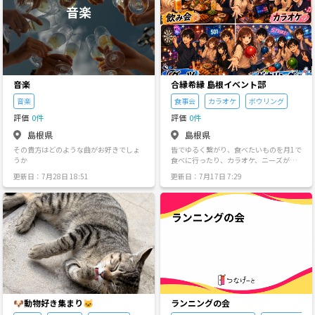
8/31
9/1
9/2
9/3
9/4
9/5
音楽
合縁希縁 島根イベント部
音楽
食事会
カラオケ
ボウリング
評価
0件
評価
0件
島根県
島根県
その貴方はどのような曲がお好きでしょ
皆でゆるく繋がり、食べたいものを月1で
うか
食べに行ったり、カラオケ、ニーズがあ
ればボウリングやダーツなんかに行こう
更新日：7月28日 18:51
更新日：7月17日 7:29
よという大人の部活動です🍴🍕 運営者は
島根県松江市在住、メイン開催は松江駅
近辺です。 当方、街コン運営をしていま
すがこちらは街コンとは関係無く個人的
な取り組みですので参加費等も実費+数百
円くらいで考えています😌 開催地は松江
エリア、初回開催は8月下旬で考えていま
すので、それまではゆっくりと部員集め
をします。 興味がある方は問い合わせに
て『お名前』『年齢層』『好きなジャン
ル』『アレルギーの有無』を教えてくだ
さい🍞 ほか、こんな部活を作りたい‼️な
🐶動物好き集まり🐱
ランニングの会
ど御意見あれば時間はかかるかもしれま