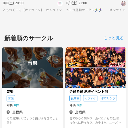
【🔰ゲーム初心者歓迎】
8/8(土) 20:00
8/8(土) 21:00
ともつくーる【オンライン】
オンライン
2.30代運動サークル🏃‍♂️🏃‍♀️
オンライン
新着順のサークル
もっと見る
音楽
合縁希縁 島根イベント部
音楽
食事会
カラオケ
ボウリング
評価
0件
評価
0件
島根県
島根県
その貴方はどのような曲がお好きでしょ
皆でゆるく繋がり、食べたいものを月1
うか
で食べに行ったり、カラオケ、ニーズが
あればボウリングやダーツなんかに行こ