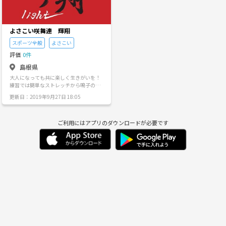
よさこい咲舞連 輝翔
スポーツ全般
よさこい
評価
0件
島根県
大人になっても共に楽しく生きがいを！
練習では簡単なストレッチから鳴子の鳴
らし方をやり、その後、簡単な踊りから
更新日：2019年9月27日 18:05
伝授します 様々なイベントにも参加しま
すょ 大きなお祭りから施設や地区のイベ
ントなど 【サークル設立の想い】 何事に
ご利用にはアプリのダウンロードが必要です
も恐れずChallengeする精神で立ち上げた
新しいチームです どうせやるならどこよ
りもかっこよく どこよりも輝いて見える
最高のチームにしたいのです 今はまだ小
さなチームですが、知名度のある大きな
チームにしたいです 年齢、性別など一切
制限を設けていませんので、沢山の仲間
が集まる事を願います