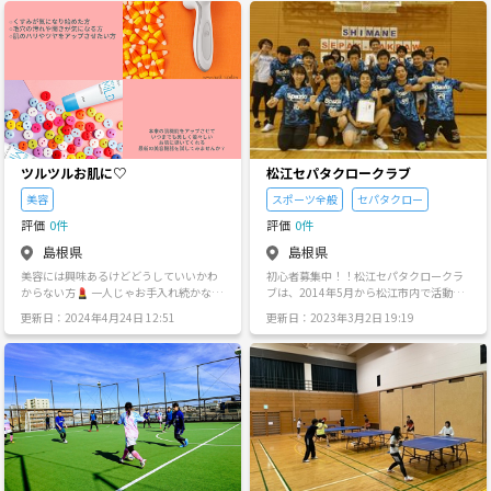
ケリング スキンダイビング 参加費は当
す。 多種多様な洋楽を歌って楽しみたい
日のダイビングプランなどで決まりま
です。 洋楽好きなら男女、年齢は問いま
す！ 月額とかはありません。 楽しみなが
せん。 洋楽初心者も大歓迎です。
らのんびり海中を歩いてみませんか。 管
理人は ダイビングインストラクターで
す。 普段会社員をしながら週末に海を歩
いてます🏖️ 機材を持ってない方もレンタ
ルできます🐠 基本は島根の海を潜りま
す！ 新しい趣味を見つけたい方、 新しい
コミュニティを作りたい方 ライセンスを
ツルツルお肌に♡
松江セパタクロークラブ
取ったけどなかなか一人でダイビングが
できない方 お気軽にご参加くださいませ
美容
スポーツ全般
セパタクロー
🐠
評価
0件
評価
0件
島根県
島根県
美容には興味あるけどどうしていいかわ
初心者募集中！！松江セパタクロークラ
からない方💄 一人じゃお手入れ続かない
ブは、2014年5月から松江市内で活動中
からみんなで一緒にしませんか？♡ 色ん
のセパタクローサークルです。 20代を中
更新日：2024年4月24日 12:51
更新日：2023年3月2日 19:19
な雑談しながら楽しい時間を一緒に過ご
心に男女20名程度で活動してます。 年
せたら 嬉しいです☺️🩷 素肌を綺麗に😍
齢・性別・スポーツ経験問わず、いつで
一緒につくりませんか？♡
もメンバー募集中です。 ほとんどが初心
者ですので、お気軽にご連絡ください！
【サークル設立の想い】 日本ではまだま
だマイナーなセパタクロー。 サッカー経
験がなくても、男女で楽しめる、魅力あ
るスポーツです！ そんなセパタクローが
できるのは、山陰では松江セパだけ！ 新
しいことを始めたい方、いつでも体験参
加や見学をお待ちしてます！