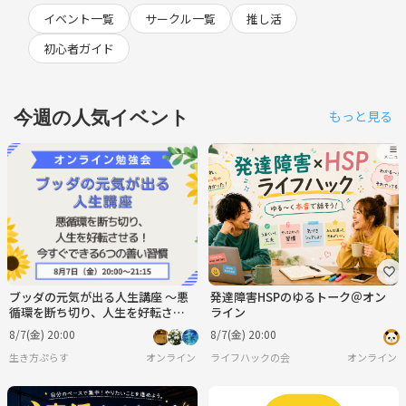
イベント一覧
サークル一覧
推し活
初心者ガイド
今週の人気イベント
もっと見る
ブッダの元気が出る人生講座 ～悪
発達障害HSPのゆるトーク＠オン
循環を断ち切り、人生を好転させ
ライン
る！ 今すぐできる6つの善い習
8/7(金) 20:00
8/7(金) 20:00
慣～
生き方ぷらす
オンライン
ライフハックの会
オンライン