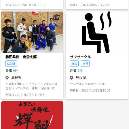
でブラジリアン柔術の練習を行っていま
せんか? 何をやるかは決まっていませ
更新日：2022年9月23日 17:56
更新日：2021年9月20日 21:20
す。 運動不足解消・有酸素運動なのでダ
ん。自分のやりたいことを やっていきま
イエットにも最適です。経験・年齢・性
しょう!!
別全く不問です。 入会金不要で参加費1
回300円、見学・体験随時OKです。 お気
軽にお問い合わせください。
藤田柔術 出雲支部
サウサークル
格闘技
雑談
旅行
評価
0件
評価
0件
島根県
島根県
出雲市下横町にてブラジリアン柔術の練
サウ太郎のためのサークル
習を行っています。 運動不足解消・有酸
更新日：2020年1月13日 10:38
素運動なのでダイエットに最適です。経
更新日：2021年2月21日 7:53
験・年齢・性別全く不問です。 30代を超
え無経験から始めた人がほとんどです。
自由で奥深い柔術の世界を体験してみま
せんか？ 入会金不要で参加費1回300円、
見学・体験随時OKです。 新規入会された
方に白帯とオリジナルパッチ1枚進呈しま
す。