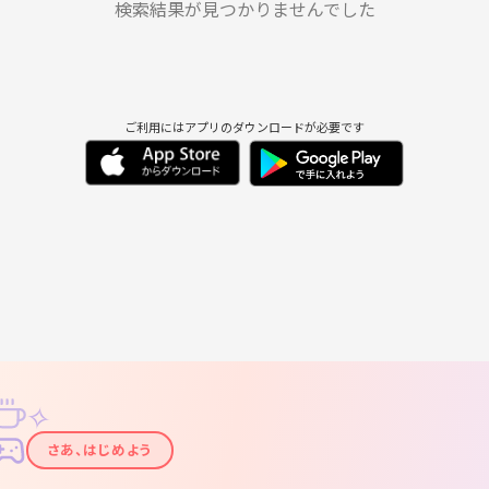
8/31
9/1
9/2
9/3
9/4
9/5
検索結果が見つかりませんでした
ご利用にはアプリのダウンロードが必要です
✧
✦
さあ、はじめよう