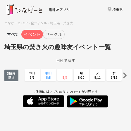
埼玉県
趣味友アプリ
つなげーとTOP
全ジャンル
埼玉県
焚き火
すべて
イベント
サークル
埼玉県の焚き火の趣味友イベント一覧
日付で探す
今日
明日
日
月
火
水
別日を
8/7
8/8
8/9
8/10
8/11
8/12
選択
木
金
土
日
月
火
8/13
8/14
8/15
8/16
8/17
8/18
ご利用にはアプリのダウンロードが必要です
水
木
金
土
日
月
8/19
8/20
8/21
8/22
8/23
8/24
火
水
木
金
土
日
8/25
8/26
8/27
8/28
8/29
8/30
月
火
水
木
金
土