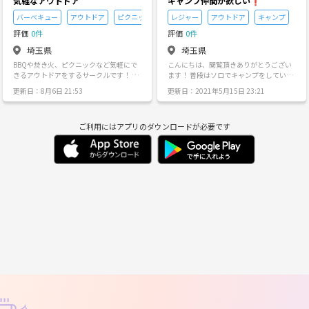
気軽なアウトドア
キャンプ仲間が欲しい❗
バーベキュー
アウトドア
ピクニック
レジャー
アウトドア
キャンプ
評価
0件
評価
0件
埼玉県
埼玉県
BBQや焚き火、ピクニックなど気軽にで
こんにちは、閲覧頂きありがとうござい
きるアウトドアをするサークルです！ 活
ます！ 普段はソロでキャンプをしてい
動場所は 埼玉、東京、山梨です アウトド
て、ソロキャンプ仲間が欲しくなってき
更新日：8月6日 21:53
更新日：2021年5月15日 23:21
アのマニアックな話などをしない、未経
たので募集しました🙂 焚き火やご飯を一
験者や初心者が気軽に参加できるイベン
緒にやりながら喋ったり、 テントに戻っ
トをやっていきます！
て好きなことをして過ごすなど、小さい
ご利用にはアプリのダウンロードが必要です
キャンプが出来ればと思っています。 い
きなり泊まりはお互い様に難しいと思う
ので、最初はデイキャンプやご飯でも行
けたらと思ってます。 せっかくなら仲良
くなりたいので、そんなに多くない人数
でやりたいです( ･ᴗ･ )⚐⚑⚐ 初心者歓迎
です。自分も長くやってますが(24歳
男)、基本ソロなので色んな楽しみ方を教
えて欲しいです。 ※営業や勧誘の方は参
加を御遠慮下さい。