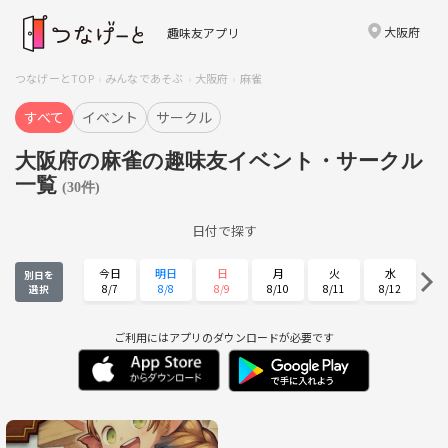
大阪府
趣味友アプリ
つなげーとTOP
みんなであそぶ
大阪府
麻雀
すべて
イベント
サークル
大阪府の麻雀の趣味友イベント・サークル
一覧
(30件)
日付で探す
今日
明日
日
月
火
水
別日を
8/7
8/8
8/9
8/10
8/11
8/12
選択
木
金
土
日
月
火
8/13
8/14
8/15
8/16
8/17
8/18
ご利用にはアプリのダウンロードが必要です
水
木
金
土
日
月
8/19
8/20
8/21
8/22
8/23
8/24
火
水
木
金
土
日
8/25
8/26
8/27
8/28
8/29
8/30