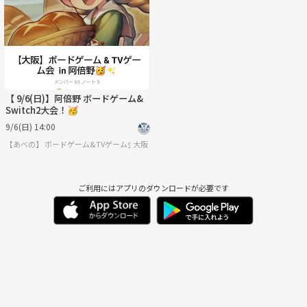
月
火
水
木
金
土
8/31
9/1
9/2
9/3
9/4
9/5
【 9/6(日)】阿倍野 ボードゲーム&
Switch2大会！🥳
9/6(日) 14:00
【あべの】 ボードゲーム&TVゲーム会🥳
大阪
ご利用にはアプリのダウンロードが必要です