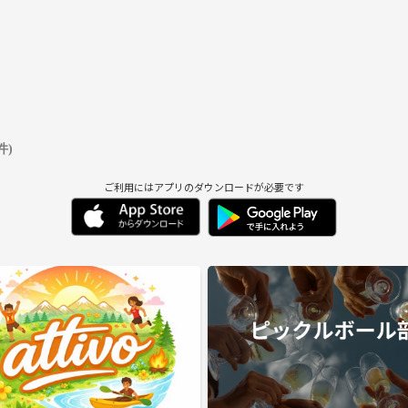
件)
ご利用にはアプリのダウンロードが必要です