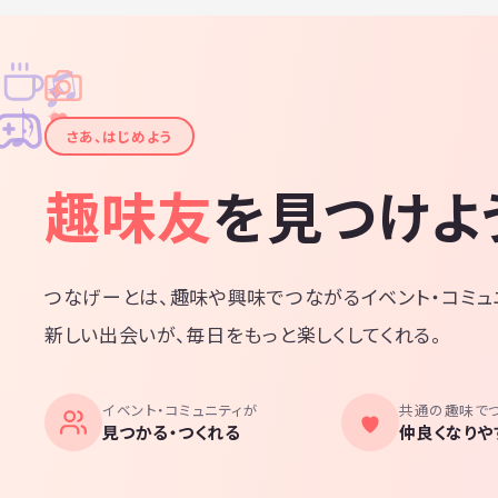
♫
✧
✦
✦
♪
✧
さあ、はじめよう
趣味友
を見つけよ
つなげーとは、趣味や興味でつながるイベント・コミュ
新しい出会いが、毎日をもっと楽しくしてくれる。
イベント・コミュニティが
共通の趣味で
見つかる・つくれる
仲良くなりや