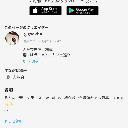
ご利用にはアプリのダウンロードが必要です
このページのクリエイター
@gydPbu
最終ログイン:1月23日 17:42
大阪市在住 28歳
趣味はラーメン、カフェ巡り
もっと見る
主な活動場所
大阪府
説明
みんなで楽しくテニスしたいので、初心者でも経験者でも募集してます
✨✨
メッセージのやり取りで予約完了とさせていただきます🙇‍♂️コメント、
もっと読む…
質問等メッセージでお待ちしております😊