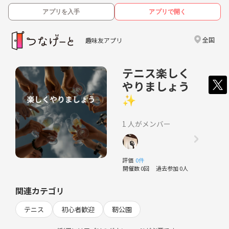
アプリを入手
アプリで開く
全国
趣味友アプリ
テニス楽しく
やりましょう
✨
1 人がメンバー
評価
0件
開催数 0回
過去参加 0人
関連カテゴリ
テニス
初心者歓迎
靭公園