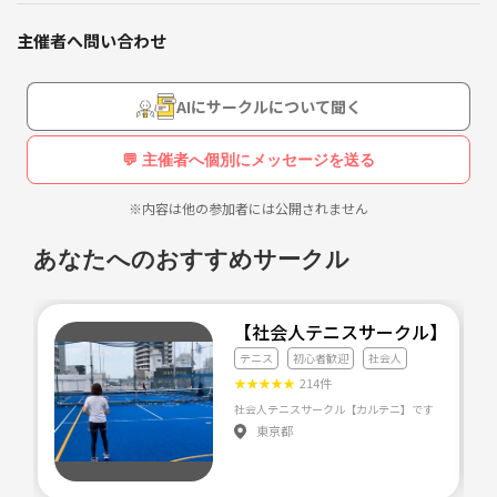
コメントに軽く自己紹介お願いしたいです😆名前:
主催者へ問い合わせ
年齢:
趣味:
スポーツ歴:
AIにサークルについて聞く
詳細
💬 主催者へ個別にメッセージを送る
場所
靭公園
※内容は他の参加者には公開されません
8/16
あなたへのおすすめサークル
10-11
8/23
10-11
【社会人テニスサークル】カル
8/31
テニス
初心者歓迎
社会人
17-18
★
★
★
★
★
214件
参加費💰
東京都
ラケットなし800円
ラケットあり500円