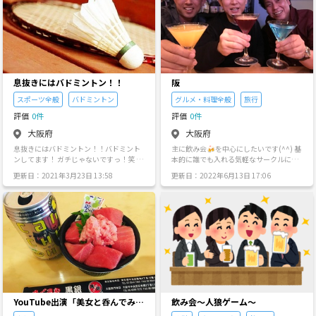
りましょう！ 1人暮らしでなかなかお店
なか行動にうつせない！ ・人見知り！ ・
い！ ・人と喋るのが好き 幹事である私は
が開拓できなかった方歓迎します。 大人
楽しいことが好き！ ・20代社会人（学
27歳独身、大阪市住みです。 外資系企業
の飲み会がテーマなので、わいわい系の
生） 【活動日】 ・土日（要望等あれば言
で課長代理を務めており、キャリア相談
サークルは抵抗ある、っていう方もお気
ってください） 【参加費】 ・500〜1000
や女性の働き方についての相談をよく 受
軽に参加してください。 お酒好きな友達
円 （変動ある場合お伝えします） 【注意
けているので、その点でももし悩んでい
作りませんか？ (ただし基本は婚活、出合
事項】 ⚠︎スポーツでは怪我のないよう気
る方がおられればお力になれるのではな
い系目的のサークルではありません) まず
をつけてください！ ⚠︎マナー守れる方！
いかと思います♪ 現在はコロナで外に出
はサークルへの参加リクエストでご連絡
簡単なプロフィールメッセージを参加さ
れない状態なので、ある程度メンバーが
息抜きにはバドミントン！！
阪
ください。年齢、性別も教えていただき
れる場合記載していただけると幸いで
集まれば、まずは5月中頃にzoomで 女子
たいです(^^) ■募集対象 純粋にお酒が好
す！ たくさんのご応募お待ちしてます🙇‍♂️
スポーツ全般
バドミントン
グルメ・料理全般
旅行
会したいなーと思っています。 お気軽に
きな方、結構飲める方、 大阪市内の居酒
🙇‍♂️
お問い合わせ下さい☆
評価
0件
評価
0件
屋やバルを開拓したい方、大阪市内在住
や大阪市内お勤めの方 お酒弱い、飲めな
大阪府
大阪府
い方は主旨が違いますのでお断りしま
息抜きにはバドミントン！！バドミント
主に飲み会🍻を中心にしたいです(^^) 基
す。 ■募集年齢 20代後半から30代限定
ンしてます！ ガチじゃないですっ！笑 未
本的に誰でも入れる気軽なサークルにし
※上記以外はお断りさせてもらってます
経験者さんも経験者さんも大歓迎✨ 楽し
たいと思います😅 連休などに旅行も行け
m(_ _)m ■予算 1回あたり2000円程度 ■
更新日：2021年3月23日 13:58
更新日：2022年6月13日 17:06
めたらOK！ 20代が多いので、20代の社
たらと思います⛩
注意 ネットワークビジネス、宗教などの
会人さんで 募集中です(◍´꒳`◍) 気にな
勧誘目的、ナンパ目的、迷惑行為、ボデ
る事は聞いてください♪ 【サークル設立
ィタッチなど強くお断りします。 たくさ
の想い】 「自宅と職場の往復たまに居酒
んのお問い合わせいただいております、
屋」はもうイヤだ！！という思いから笑
見逃している場合もありますので もし返
笑
信がこないようでしたら再度連絡いただ
けると助かりますm(_ _)m また、何か一
言いれていただけると助かります。 よろ
しくお願いします！！ サークルに登録さ
れたが1度も参加していないorしばらく参
加もなく出欠を入力しない方はメンバー
から削除いたしますのでご注意くださ
YouTube出演「美女と呑んでみ
飲み会〜人狼ゲーム〜
い。定期的にやってます。参加希望の場
た」企画