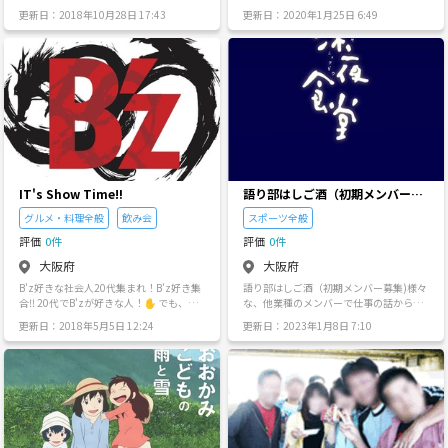
す🌻 【現在女性6割】飲み会・ハイキン
通して様々な人と知り合いたいと思いサ
び食事等自費 ★活動 平日夜 土曜日 昼&夜
更新日：2018年10月28日 17:43
更新日：2020年1月25日 6:49
グ・水鉄砲合戦・ゲーム会・料理会 ＊＊
ークルを立ち上げました。 少しでも興味
月数回 ★童心にかえると言うか若い頃に
＊＊＊＊＊＊＊＊＊＊＊ ~社会人になっ
がある方は気軽に応募下さい( ´ ▽ ` )ﾉ 日
戻り学生の頃のようにワイワイガヤガヤ
て友達はできましたか？~ 友◎(ともまる)
や場所は相談して決めようとおもいま
とはしゃぎたい・喋り好き・人見知りの
は、20～30歳の大阪を中心に活動する友
す。 lineのグループは4人位集まったらつ
方でもOK・一人参加や友達と一緒に参加
達作りを目的とした社会人サークル！✨
くろうと思います(^^) 自分は仕事の都合
も大歓迎です。 ★昔もしてましたが 食事
他サークルにはない独自の仕組みがある
で地元を離れ大阪で一人暮らしをしてい
(ファミレス.居酒屋) カラオケ ボーリング
学生時代のサークルに似た集まりをはじ
ます。友達もいなければジョジョを話せ
タコパ 鍋パ 素麺流し 串カツ 鉄板焼き チ
めました！ 同級みたいな友達ができるの
る友達もいません。 大阪にはジョジョバ
ーズフォンデュ 新年会 忘年会 クリスマス
は、ココ ともまる だけ❗️ リピーター率
ーがあり、そこでジョジョトークなども
会 誕生日会 花火 バーベキュー キャンプ
が高く、日本一満足度の高い社会人サー
してみたいです(o^^o)
海 山 流星群 初詣 花火大会 遊園地 旅行 ゲ
クルをモットーに★ ●飲み会、交流会、
ーム ドッチボール 長縄飛び 淀川パターゴ
アウトドア、インドアなど楽しいイベン
ルフ ルミナリエ 南京町 神戸モザイクガー
IT's Show Time‼️
語り部はしご酒（初期メンバー募
ト満載。 ●年会費・登録費不要。 リーズ
デン 淡路島 道の駅淡路 せんべいの里 五
集)
ナブルな参加費だけで自由に参加して頂
グルメ・料理全般
飲み会
スポーツ全般
色浜 琵琶湖 信楽 赤目四十八滝 谷瀬の吊
けます。 ●街コンや、コンパの硬い雰囲
り橋 造幣局&吉野桜 奈良公園 伊勢神宮 鳥
評価
0件
評価
0件
気が苦手な方、穏やかな友達作り始めま
取砂丘 大晦日カウントダウン等他まだま
せんか！？ ​ 大勢の前での自己紹介など小
だ多数行きました。 『お断り』 ・男女恋
大阪府
大阪府
っ恥ずかしいものはありません(笑) 参加
愛目的(男女恋愛の場では無いので) ・ア
B'z好きな社会人20代集まれ！B'z好き集
語り部はしご酒（初期メンバー募集)様々
義務もないので、お暇なときにふらっと
ドレス ラインID 連絡先交換 (揉めたりト
合‼️ 20代でB'zが好きな人！✋ でも、周
な、他業種のメンバーで仕事の話から、
遊びに来てください★ ◎参加時期ごとで
ラブル防止の為) ・一般常識が無い 基本
りにはB'z好きいない という人✋ 一緒に
趣味など、色んな話をしてワイワイしま
グループとするので【全員がはじめまし
的な挨拶礼儀が無い方 年上には敬語(同じ
更新日：2018年5月5日 12:24
更新日：2023年1月8日 7:10
飲んでB'zトークしましょ🎶 ☆☆☆☆☆
せんか？ こんな人にオススメ ・大人数の
てのスタート】 現在 3期生 30名様のご応
年齢や下の歳なら敬語無しでOK) ・言葉
☆☆☆☆☆☆☆☆☆☆☆ 20代で社会人の
サークルは、入るのが気が引ける(現在初
募 【男43%:女67% 平均年齢24.7歳】
悪い 誹謗中傷 ・ナンパ ヤリモク ・宗教
方中心で飲みます🎶 B'zで盛り上がって
期メンバー募集) ・人と話すのが好き ・
☆POINT① 友◎は断じてビジネスやマル
勧誘行為 等 上に記載した方やふさわしく
B'z友達増やしましょー^_^ ☆☆☆☆☆☆
今日飲みに行きたいけど、友達との予定
チ商法ではありませーーーん！笑 ☆POIN
無い方はお断りや辞めて頂きます。 ★問
☆☆☆☆☆☆☆☆☆☆ 詳細はLINEでお伝
が合わない ・人見知りだけど話したい！
T② 募集期間を4ヶ月ごとにすることで、
い合わせの際は ①住み場所(大阪の何処
えしますのでメッセージ下さい‼️ メッセ
・1人で飲むんだったら、だれかとワイワ
みんなが新メンバー！ 内輪感がなく、は
か？) ②性別 年齢 ③色々ご質問等 ※忘れ
ージ下さる場合は ・年齢 ・お仕事 ・出身
イ飲みたい ・新しい交友関係を増やした
じめから気軽に楽しめます✨ 【3期生】
ずに必ずご記入宜しくお願いします。
を付けて下さい！ 質問なども受け付けて
い ・仕事のストレスを発散したい 参加要
募集期間：2017.9月まで！ ☆POINT③
色々長々と記載しましたが気軽に参加し