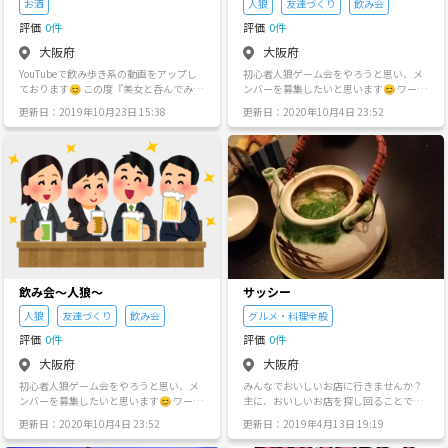
お酒
人狼
友達づくり
飲み会
合は再申請お願いしますm(_ _)m
評価
0件
評価
0件
大阪府
大阪府
YouTubeで飲み歩き系の動画をアップし
初心者人狼ゲーム会をやろうと思い、メ
ております😊 この度『美女と呑んでみ
ンバーを募集したいと思います😊 ワード
た』という企画の動画をシリーズ化して
人狼と普通の人狼ゲームなどをやりなが
更新日：2019年10月23日 15:38
更新日：2020年10月4日 23:52
いくにあたり、一緒に飲んで頂ける方を
ら交流を深めていければと思い企画しま
募集します🤗 基本的に場所は大阪で、私
す。 人狼ゲームを知ってるけどやった事
と貴女の二人、もしくは貴女の友人女性
がない方や初心者の方、他の会であまり
の三人で梅田や難波などの居酒屋などで
話せなかった方などを募集したいと思い
ゆる〜く呑むというだけです🍺 1回の撮
ます！ ・日時:8月31日(土) 18時〜21時
影は30分ほどです。 費用は全額こちらが
ぐらい その後残りたい人は、ご飯やお酒
もちます。（交通費別） 動画の平均再生
を呑みながらゲームをしても構いませ
回数は少ないですが大体3万再生くらいで
ん。 ・場所:天満駅付近（詳細は応募した
す。 地下アイドルや、お店されてる方な
方に連絡します！) ・参加費:1000円 （ワ
ど、PRしたいという方がおられましたら
ンドリンク、お菓子付） ・注意事項 ナン
この動画を通じて宣伝してみてはどうで
パ行為や勧誘は禁止です🙅‍♂️ 社会人として
すか？ 3万人にPRしちゃって下さい😄 簡
最低限のマナーは守ってください🙇‍♂️ ・参
飲み会〜人狼〜
サッシー
単なプロフィールと顔写真を添えてDM頂
加ご希望の方は 年齢、性別、ニックネー
ければご対応させていただきます。 お待
ム、人狼ゲームを経験した事があるかor
人狼
友達づくり
飲み会
グルメ・料理全般
ちしております。 匿名でも大丈夫です🙆‍♀️
ないか を明記の上ご連絡下さい✨ 途中参
評価
0件
評価
0件
加、途中退室OKですので多くのご応募、
ご参加お待ちしております😆
大阪府
大阪府
初心者人狼ゲーム会をやろうと思い、メ
みんなでおいしいお店に行きませんか？
ンバーを募集したいと思います😊 ワード
主に、おいしいお店を探し回ることで
人狼と普通の人狼ゲームなどをやりなが
す！！ ジャンルは問わず、いろんなお店
更新日：2020年10月4日 23:52
更新日：2019年4月13日 19:19
ら交流を深めていければと思い企画しま
に行きたいと思っています。例えば、カ
す。 人狼ゲームを知ってるけどやった事
フェや中華、ラーメン、居酒屋、レスト