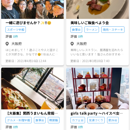
ます🍖🍴 せっかくのご縁を少しでも 大
っ💖 日時などの詳細は個別でご連絡させ
切にできたらいいなって思ってます🤍🕊
て頂きます🥳 質問等も受け付けてますの
何か質問等あれば気軽にお声かけくださ
で、 気軽にご連絡ください😶
い😊 沢山のご参加、お待ちしております
🌈✨ 経験者、未経験者、女子、男子大募
一緒に遊びませんか？✨‼️😊
美味しいご飯食べよう会
集です🌱 宜しくお願い致します🙇‍♂️
スポーツ全般
食事会
ラーメン
焼肉・ステーキ
評価
0件
評価
0件
大阪府
大阪府
はじめまして！！ 遊ぶことや人と話すこ
美味しいレストラン、 居酒屋を巡れたら
とが大好きな、かなです😊‼️ 社会人にな
いいなと思います！ 皆さんのおすすめの
ると全力で遊んだり、友達や出会いが少
店とかに行くのも大歓迎です！ いろんな
更新日：2021年4月16日 12:44
更新日：2021年3月18日 7:40
なく暇してたりしませんか？？ コロナが
美味しいご飯を食べに行きませんか？！
落ち着くまでは、スポーツや、室外イベ
皆さんのお勧めを教えてください^o^
ントやオンラインで飲み会をする機会を
作らせていただいております！🌞 スケジ
ュールがこちらです💁🏻‍♀️✨ 毎日を大切に
✨ 4月のスケジュール🌸🗓 3(土)12:00/
淀川サッカー部/淀川河川敷 6(火)20:00/
アブサンパーティー/zoom 7(水)20:00/ア
マングアス/zoom 8(木)19:00/バスケ部/
尼崎 10(土)13:00/ケイドロ部/大阪城公
園 13(火)19:00/バドミントン/尼崎
20:00/死ぬほど〇〇会/佳奈HOUSE 17
【大募集】関西うまいもん発掘Te
girls talk party 〜ハイスペ女子
(土)12:00/淀川サッカー部/淀川河川敷 1
am!!
のお喋り会〜
8(日)13:00/1日居酒屋店長/心斎橋
グルメ・料理全般
食事会
晩御飯
カフェ会
友達づくり
飲み会
19:00/バスケ部/尼崎 20(火)19:00/バ
評価
0件
評価
0件
スケ部/尼崎 20:00/人狼ゲーム/zo