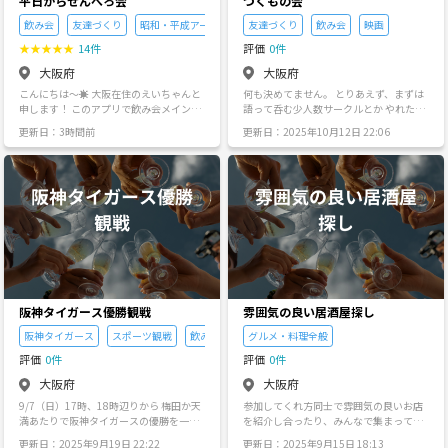
平日からせんべろ会
つくもの会
飲み会
友達づくり
昭和・平成アート表現
友達づくり
飲み会
映画
★
★
★
★
★
14件
評価
0件
大阪府
大阪府
こんにちは〜☀️ 大阪在住のえいちゃんと
何も決めてません。 とりあえず、まずは
申します！ このアプリで飲み会メインで
語って呑む少人数サークルとか やれたら
活動をしているサークルに入ろうと思い
いーかなと思います。 私ができたら面白
更新日：3時間前
更新日：2025年10月12日 22:06
ましたが、なかったので今回作ります！
いこと ☆話題の映画をみんなで見に行く
⚪︎目的 たくさんの人を集めるグループで
☆居酒屋でみんなでしょーもない話をし
はなく、20～30代で少数精鋭で、長く付
て爆笑してうるさくなる ☆買うものって
き合える友達を探すために作りました。
特に決めてないけど実はなかなか面白い
⚪︎活動内容 大阪市内の安くて美味い居酒
スポットをぶらぶらみんなで歩く ☆誰も
屋を開拓🏮 ⚪︎活動場所 大阪市内の居酒
が知ってるテーブルゲームをやってしょ
屋 (主に梅田、天満、福島、本町、肥後橋
ーもない話で爆笑する。 ☆昔のお笑いの
あたり) ⚪︎活動日時 月〜木の夜 活動頻度
DVDとかを見てみんなで爆笑する ☆カラ
は月に1,2回 ⚪︎費用 平等にいきたいの
オケで順番で歌詞を歌っていくやつをや
で、かかった費用をその都度割り勘 ⚪︎求
って達成感を得る。 ☆人生とかを語り合
める人物像 ・20～30代 ・お酒が好きな
い結局酒呑んでるので人生なんかどーで
人 ・飲み会が好きな人 ・フットワークが
もいいかって良いところで妥協する
阪神タイガース優勝観戦
雰囲気の良い居酒屋探し
軽い人 ・お酒、飲み会を通じて友達を作
りたい人 ・安旨居酒屋に精通してる人も
阪神タイガース
スポーツ観戦
飲み会
グルメ・料理全般
しくは知りたい人 ・お酒を飲んでも暴れ
評価
0件
評価
0件
たりしない人 ⚪︎注意事項 勧誘・営利目的
ではないので、発覚した時点で、強制退
大阪府
大阪府
会の罰をあたえます お気軽にお問い合わ
9/7（日）17時、18時辺りから 梅田か天
参加してくれ方同士で雰囲気の良いお店
せ下さい！
満あたりで阪神タイガースの優勝を一緒
を紹介し合ったり、みんなで集まって食
に見届けてくれる方募集してます📣🐯 ス
べに行ったりできるサークルを目指して
更新日：2025年9月19日 22:22
更新日：2025年9月15日 18:13