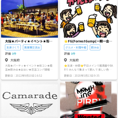
がない方や初心者の方、他の会であまり
ラン、ランチなど🌸🍃 いろいろです
話せなかった方などを募集したいと思い
～！！ バトミントンやバスケット、バレ
ます！ ・日時:8月31日(土) 18時〜21時
ーボールやフットサルなどスポーツもや
ぐらい その後残りたい人は、ご飯やお酒
っていければと思っています😊 ぜひ、参
を呑みながらゲームをしても構いませ
加してくださーい💖 【サークル設立の想
ん。 ・場所:天満駅付近（詳細は応募した
い】 私は、あるお方に本当に美味しいお
方に連絡します！) ・参加費:1000円 （ワ
店に連れて行って頂きまして｢これは僕以
ンドリンク、お菓子付） ・注意事項 ナン
外の、みなさんにも紹介したい｣と思いま
パ行為や勧誘は禁止です🙅‍♂️ 社会人として
してサークルを作らせて頂きました(^-^)
最低限のマナーは守ってください🙇‍♂️ ・参
僕は、美味しいお店知ることでお話しが
大阪★パーティ★イベント★街コ
⭐️FG(ForrestGump(一期一会))
加ご希望の方は 年齢、性別、ニックネー
出来ましていろんなお方とお会いしまし
ン★婚活★飲み会★出会い★恋活
⭐️
ム、人狼ゲームを経験した事があるかor
て今は、夢や目標が出来ました。 僕の5
友達づくり
異業種交流会
グルメ・料理全般
飲み会
コンパ情報★
ないか を明記の上ご連絡下さい✨ 途中参
年後の未来は(*^^*) 1.｢家族が出来て、僕
評価
0件
評価
0件
加、途中退室OKですので多くのご応募、
が死んでも何不自由ない生活を過ごせて
ご参加お待ちしております😆
いた｣ 2.｢感謝と気遣いが心の底から思っ
大阪府
大阪府
て行動していた｣ 3.｢すべてを受け入れら
大阪★パーティ★イベント★街コン★婚
⭐️友達・仲間⭐️平日メインで居酒屋やBA
れる人間になっていた｣ 僕の生涯といい
活★飲み会★出会い★恋活コンパ情報★
Rで みんなで集まって飲んで 楽しい色々
ますか信念で曲げたくない事が感謝と気
関西にて多種イベント・パーティを開催
な出会いの場を 設けたいと思っておりま
遣いです😊 これが、なければ生きている
更新日：2022年9月10日 16:52
更新日：2020年5月13日 9:35
しております。おかげさまで関西のTV局
す🙋‍♂️ ・ 平日メインの飲み会で 時間を長
意味がないと思っています🌸🍃 美味しい
でも４回も放送されて、述べ１０万人を
くすると言うより 出来る限り会費を落と
お店でご飯を食べたりお話しをしたりし
超える方にご参加いただきました。 定期
し 回数を増やしていきたいと 思っていま
て、みなさんも何か感じて今後の未来の
的にパーティ・イベント情報の発信を行
すので 気軽に集まれるような サークルに
きっかけになって頂ければと思っていま
います。 ＢＢＱ、居酒屋メガコンパ、カ
していきたいと 思っております😆🌟 ・
す。 よろしくお願い致します😆
ップリングパーティ、クラブ貸切大規模
強引な勧誘や 違法なビジネスなどへの 勧
パーティ、クルージングパーティ、流し
誘行為は禁止と させて頂きます🙌🏻 ・ ホ
そうめんパーティ、海の家貸切パーテ
ワイトで楽しく ワイワイ出来るような 飲
ィ、 ハロウィン５００名パーティ等多種
み会にしその中で出会える 仲間や友達、
多様なイベントをご用意しております。
恋愛もOK！！ 出会いの大きさを感じれる
参加申請やご質問・問い合わせ等ござい
そんなサークルにしたいと 思っています