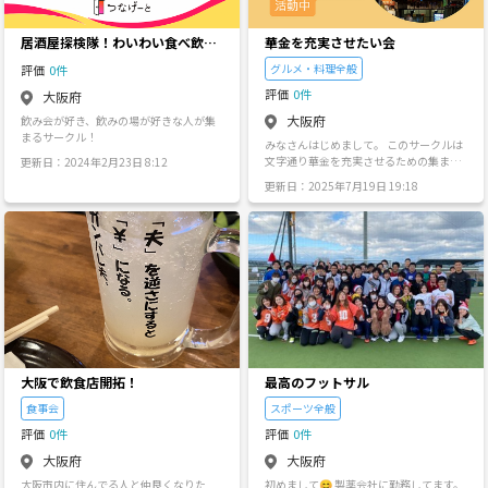
活動する感じにしたいです！ 最初のうち
は僕が音頭をとりますが、任せれそうな
人が増えてきたら、そのグループで行う
居酒屋探検隊！わいわい食べ飲み
華金を充実させたい会
とかでもありです！ 僕のお仕事のお休み
サークル♪
が基本的には平日ですが、土日の夜とか
グルメ・料理全般
評価
0件
でもOKです！ 【活動内容】 ①ポートレ
評価
0件
大阪府
ート撮影の場合 基本的に外ロケで考えて
ます！ ②コスプレ撮影の場合 スタジオ等
大阪府
飲み会が好き、飲みの場が好きな人が集
を貸し切って撮影をします！ たまに外ロ
まるサークル！
みなさんはじめまして。 このサークルは
ケも考えてます！ ポトレもコスプレに関
文字通り華金を充実させるための集まり
更新日：2024年2月23日 8:12
しても特に決まりはなしです！ 仲良しさ
です。 1週間頑張って働いた！金晩は夜
んで集まって、各々好きな衣装や作品の
更新日：2025年7月19日 19:18
更かししても大丈夫！でも肝心の予定が
コスプレをして頂ければと思います！ 初
ない… そんな時にフラッと参加できるよ
心者、未経験者OKです！ ③撮影会後に皆
うな存在になれれば幸いです。 今のとこ
で打ち上げ🍻（好きな人が多ければ) 夜
ろは居酒屋での飲み会やカラオケをメイ
間に居酒屋で飲み会 または昼間にカフェ
ンにする予定ですが、リクエストがあれ
でのんびりお茶会 ※参加自由 ④コスプレ
ば他のイベントも追加していく予定で
用の衣装集め、作成 こちらもゆくゆくは
す。 このサークルのために1週間頑張ろ
皆で小道具集めたり作成したりもできれ
う！と思ってもらえることが大きな1つの
ばと思います😁 ※参加自由 【参加条
目標です。 ・途中参加もOKです。きっち
件】 ①年齢制限なし ②性別制限なし ③近
り仕事を終えてから参加してください。
畿地方にお住まいの方(それ以外の方でも
・もちろん土日休みではない方の参加も
一応参加可) ④メンバー、イベント参加
OKです。華金はみんなのものです。 ・マ
者、一般の方に迷惑をかける方は申し訳
大阪で飲食店開拓！
最高のフットサル
ルチビジネス・宗教を始めとした勧誘は
ありませんがお断りさせて頂きます🙇‍♂️
一切禁止です（オーナーはネムイと言う
食事会
スポーツ全般
【金銭】 衣装代、スタジオ代(割り勘)、
ふざけたあだ名ですがマルチや宗教とは
交通費、食事代 自分の財布と相談して参
評価
0件
評価
0件
全く無関係の人間です）。 ・そのほか参
加してください🙇‍♂️ 出来るだけ安い場所探
加者やお店の迷惑となる行為は一切禁止
します👍 【その他、備考】 現在メンバー
大阪府
大阪府
です。 その他疑問点などあればお気軽に
は、 僕だけですが、カメラの初心者さん
大阪市内に住んでる人と仲良くなりた
初めまして😊 製薬会社に勤務してます。
お問い合わせください。