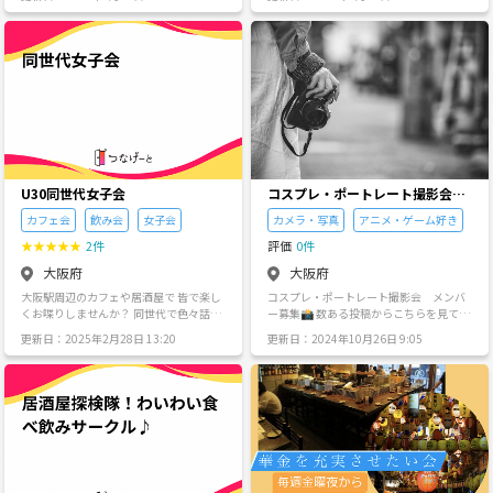
ポーツBARか阪神やスポーツにゆかりの
ます^_^
ある居酒屋に行く予定です、楽しみまし
ょう！
U30同世代女子会
コスプレ・ポートレート撮影会
メンバー募集📸
カフェ会
飲み会
女子会
カメラ・写真
アニメ・ゲーム好き
カ
★
★
★
★
★
2件
評価
0件
大阪府
大阪府
大阪駅周辺のカフェや居酒屋で 皆で楽し
コスプレ・ポートレート撮影会 メンバ
くお喋りしませんか？ 同世代で色々話し
ー募集📸 数ある投稿からこちらを見て頂
ましょー😊
き誠にありがとうございます😊 近畿地方
更新日：2025年2月28日 13:20
更新日：2024年10月26日 9:05
を中心に活動するコスプレ・ポートレー
トサークルを発足したいなと思いメンバ
ーを募集します！ 被写体さん、レイヤー
さんやカメラマンさんの募集してます！
興味あるよってぐらいの方でも勿論OKで
す！ 現在は、僕だけですが、お仕事で撮
影をしている現役のフォトグラファーで
す♪ 【活動時期】 月1〜2回 毎回全員参
加とかじゃなく、集まれる日に何人かで