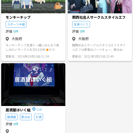
います‼️ 是非、一緒にやりましょ＼(^o^)
件 ・飲むのが好きな人！！ ・ナンパなど
毎月定期的にイベントを開催。継続的に
て下さいね。 童心にかえり皆で一緒に盛
／ ※ナンパ行為など、初めて参加される
目的以外の人！ 他は楽しめたらなんでも
同期メンバーと会えるので、自然と友達
り上げてワイワイ楽しく仲良く語り合い
人同士の連絡先の交換は禁止としていま
オッケー！^ ^ 場所：天王寺、梅田、京橋
関係に！ 〈イベント予定〉 飲み会・ボー
遊びましょう(^∀^)ノ
す>_<
近辺 まだ固定メンバーもいない小さいサ
リング・サバゲー・料理会・フットサ
モンキーチップ
関西社会人サークルスタイルエフ
ークルですが、人数が増えれば、飲み以
ル・スノボー・たこぱ・日帰り旅行・BB
外のイベントもして行きたいと考えてい
スポーツ全般
友達づくり
Qなどを企画 ＊＊＊＊＊＊＊＊＊＊＊＊
ます！！ 是非参加お待ちしております^_
＊ ✨9/2土 3期生初飲み会❗️ まったりし
評価
0件
評価
0件
^ ☆参加希望の方☆ メッセージに、出
た雰囲気、お酒苦手な方はソフトドリン
身、年齢、簡単な一言（入りたい理由な
クもちろんOK ●場所：梅田駅周辺のお洒
大阪府
大阪府
ど^o^）を送って来てください(*^_^*)
落な居酒屋さん ●時間：18:30～20:30
モンキーチップ友達と一緒にみんなで楽
関西社会人サークルスタイルエフスタイ
（途中参加、退出、再参加OK） ●参加費
しみたいサークルを2015の秋✴から始め
ルエフは夏場はバーベキュー、飲み会。
: 3500円 親睦ゲーム等 ✨8/26日 水鉄砲
ます。 これからの秋冬の季節を一緒に過
冬場は飲み会といった感じで活動してお
合戦！✨‼️ こんな方にオススメ！✨ ◇年
更新日：2016年10月16日 11:34
更新日：2021年3月15日 22:49
ごせたらと考えてます。 野外活動が少し
ります。参加される方の平均年齢は約30
代、職業、性別関係なく 友達がほしい ◇
多めにしたいです✨公園でシャボン玉や
代前半です。参加資格は20～49歳までO
引っ越しして来たところなので友達がほ
ピクニック、バトミントンなどの企画を
K! 毎回アットホームで落ち着いた感じ
しい ◇出逢いがほしい 参加申請の際は
考えてます！ご興味ある方は参加してく
で楽しく開催しております。 スタイルエ
「ともまる サークル 」で検索かコチラよ
ださい✨質問もどしどし受付てます。よ
フのコンセプトは 『自由〔Free〕に・気
りお問い合わせ下さい☺️
ろしくお願いします(*^^*)
のあった友達〔Friend〕を・見つける〔F
ind〕ことができる』 この３つのFのスタ
イルでいきましょう！！です。
居酒屋ほいく組
居酒屋
飲み会
お酒
評価
0件