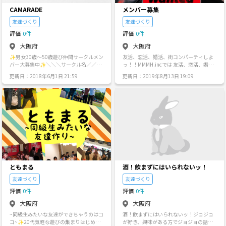
ましたら、気軽にご連絡ください。 イベ
ので 皆さん気軽に集まりましょう❤️
CAMARADE
メンバー募集
ントパーティＨＰ http://omonomi.com/
幹事連絡先（主催者とみー） https://lin
友達づくり
友達づくり
e.me/ti/p/CUaLQoJt_3 http://line.me/t
評価
0件
評価
0件
i/p/mIWDHMxgqD rakunomi@i.softban
k.jp
大阪府
大阪府
✨男女30歳〜50歳遊び仲間サークルメン
友活、恋活、婚活、街コンパーティしよ
バー大募集中✨＼＼＼サークル名／／／
っ！！MMMH.incでは 友活、恋活、婚
【CAMARADE/カマラード】 フランス
活、街コンなどパーティの企画を立案し
更新日：2018年6月1日 21:59
更新日：2019年8月13日 19:09
語：仲間 同志 ★15年前位に30歳前後で
ております。 そこそこ人数が集まってき
数年間幹事として「優しさ 思いやり」を
ましたら 月に一度 イベントの方やらせて
モットーにして活動してました。 最初は
頂きたいと考えております(o^^o) 又、イ
メンバーは緊張してましたが最後は凄く
ベントに使わせて頂けるお店、クラブさ
仲良くなりめちゃめちゃ盛り上がってワ
んも 募集中です。 ドシドシご参加お待ち
イワイ楽しくしてましたよ～。 ★今回ま
しております(*ﾟ▽ﾟ)ﾉ
たまた遊びサークルを立ち上げました。
新規でメンバーをドンドン大募集中で
す。 ★参加するのに少し不安な新人さん
が居ますが100%安心安全なサークルで
新人のメンバーも良いメンバーばかりで
すし気軽に参加して下さいね～ ★男女30
ともまる
酒！飲まずにはいられないッ！
歳～50歳までの方限定大募集です。 ★最
近新人男女メンバー増えましたよ～ ★更
友達づくり
友達づくり
に幹事やサブ幹事を一緒に手伝ってくれ
評価
0件
評価
0件
る男女2～3人も同時大募集(まだ決まって
ないので特に募集してます) ★もちろん昔
大阪府
大阪府
「CAMARADE」メンバーやった男女メン
~同級生みたいな友達ができちゃうのはコ
酒！飲まずにはいられないッ！ジョジョ
バーも参加大歓迎です。 ★現時点数人昔
コ~✨20代気軽な遊びの集まりはじめま
が好き、興味がある方でジョジョの話を
のメンバーも参加します。 ★会費無料 遊