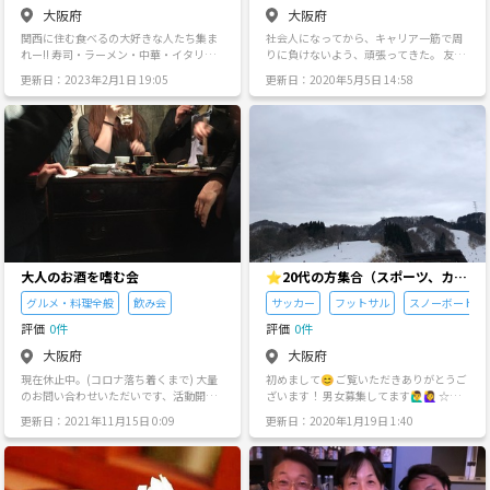
om 24(土)13:00/ウイレレ部/豪士さん H
大阪府
大阪府
OUSE and 全国オンライン 13:00/
関西に住む食べるの大好きな人たち集ま
社会人になってから、キャリア一筋で周
ホームパーティー/服部天神 25(日)13:0
れー!! 寿司・ラーメン・中華・イタリア
りに負けないよう、頑張ってきた。 友達
0/ドッチボール部/淀川河川敷 26(月)19:
ン・フレンチ 居酒屋・カレー・焼肉・カ
はいるけど、皆主婦の方だったり「早く
00/リアル人狼/梅田 29(木)13:00/ご近所
更新日：2023年2月1日 19:05
更新日：2020年5月5日 14:58
フェ・スイーツetc... 関西には知らないう
結婚して仕事辞めたい」という普通のOL
部/福島 みんなで身体動かしたり、 楽し
まいもんがまだまだいっぱい… 「あの店
さんが殆どで 仕事の話ってなると話がイ
い時間をシェアしましょう👍 初めまして
気になるんで行きませんか？」 「美味し
マイチ合わない。 それなりに稼いでいる
の人大大大歓迎です✨‼️ 私達と居たら絶
い和食の店ないですか？」などなど お互
からたまに贅沢もしてちょっと高給なラ
対楽しくなります🙄 気になる方、メッセ
い情報交換をしながら コロナの影響で大
ンチや、ホテルのディナーを楽しみたい
ージお待ちしてます‼️ 質問あれば何でも
変な飲食店を応援しましょう！ 主に大阪
けれど 周りの人に「金銭感覚がおかし
聞いてください🥰
メインでたまに兵庫もあり。 仕事帰りに
い」と思われたら困るので、合わせて安
集合したり、 お休みの日はランチなどす
い居酒屋で我慢。 素敵な目標があって、
るのも… 食べ歩きでもOKですね！ コロ
仕事も家庭も充実させて、もっともっと
ナ渦の状況も踏まえて 感染症対策をして
バリバリ働いて昇進だってしまくりた
いるお店の利用、 また5人以上の会食は
い！！！ そんな女性と仲良くなれないか
避けるために 現時点では1回の開催4名ま
なー… と思っており、それなら 「自分で
大人のお酒を嗜む会
⭐️20代の方集合（スポーツ、カフ
でとします。 10代～30代ぐらいの同年代
そんな場を作ってしまおう！」と思って
ェ巡り、ご飯）
で集まれたらなと思います！
企画したのが 同じような目標、悩みを持
グルメ・料理全般
飲み会
サッカー
フットサル
スノーボード
った人達で集まっての ちょっとハイステ
評価
0件
評価
0件
ータスな独身女子会です。 ホテルのアフ
タヌーンティーでお茶したり、ランチし
大阪府
大阪府
たり。 タワマンでデパ地下のデリを持ち
現在休止中。(コロナ落ち着くまで) 大量
初めまして😊 ご覧いただきありがとうご
寄ってホームパーティーしたり。 女子だ
のお問い合わせいただいです、活動開始
ざいます！ 男女募集してます🙋‍♂️🙋‍♀️ ☆ス
けでちょっと贅沢、してみませんか？ 下
の目処たちましたら、ゆっくり返事させ
ポーツ フットサル、スノボ、野球など
記のような方だとぴったりなのではない
更新日：2021年11月15日 0:09
更新日：2020年1月19日 1:40
て下さい。 大阪市内の立ち飲みやバルに
（その他希望あれば開催します） ★アウ
かと思っています。 ・仕事が大好き ・
詳しくなろう！コストパフォーマンスが
トドア ご飯、カフェ巡り、居酒屋など ・
「自分へのご褒美」は欠かせません！ ・
良い美味しいお店を一緒に開拓しません
最近上京してきて、友達を増やしたい！
負けず嫌い ・インスタ映えするものが好
か？ 平日にサクッと立ち飲みやバルを巡
・職場以外の友達をつくりたい！ ・なか
き ・結婚しても、働き続けて出世した