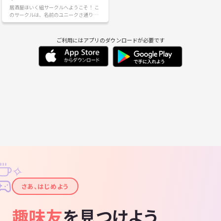
居酒屋ほいく組サークルへようこそ！ こ
のサークルは、名前のユニークさ通り、
仲間同士でお酒や美味しい料理の話題だ
けでなく、日常のほっこりする瞬間も共
有できる場所です。居酒屋でのエピソー
ご利用にはアプリのダウンロードが必要です
ドや笑える失敗談なんかを、ゆる〜く話
し合いませんか？👀 あなたの居酒屋エピ
ソードや、気になるメニューの紹介な
ど、自由に語り合いましょう！
✧
✦
さあ、はじめよう
趣味友
を見つけよう