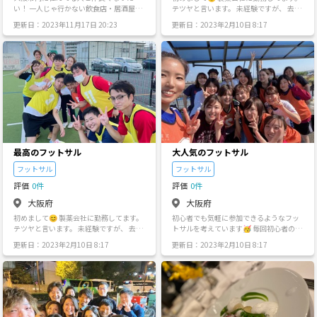
や、勉強目的での参加、体験参加も勿論
い！ 一人じゃ行かない飲食店・居酒屋に
テツヤと言います。 未経験ですが、 去年
OKです！ 希望される方は撮影技術、カメ
みんなで行きましょう。 基本平日の夜で
からフットサルに参加しております！
ラ、レンズの選び方、レタッチ技術やコ
更新日：2023年11月17日 20:23
更新日：2023年2月10日 8:17
開こうと思っています。 （大阪・新大阪
友達と参加も1人での参
ツとかわかる範囲であればお教えしま
など） 仲良くなれたら、土日でも！
加もOKなので、 ぜひ一緒にフットサルし
す！ カメラも一台ならお貸しできます
ませんか？❣️⚽️ 日時場所などの
が、その場合はご自身でメディア(CF)を
詳細は個別にてご連絡します😊 💰参加
持参ください📷 ご質問、応募、雑談のメ
費：1000円 🎷持ち物 : 楽しむ気持ち🌱
ッセージ大歓迎です☺️
フットサル終わったあとは、 近くの居酒
屋orバーベキューで みんなでご飯を食べ
ます🍖🍴 せっかくのご縁を少しでも 大
切にできたらいいなって思ってます🤍🕊
何か質問等あれば気軽にお声かけくださ
い😊 沢山のご参加、お待ちしております
🌈✨ 経験者、未経験者、女子、男子大募
最高のフットサル
大人気のフットサル
集です🌱 宜しくお願い致します🙇‍♂️
フットサル
フットサル
評価
0件
評価
0件
大阪府
大阪府
初めまして😊 製薬会社に勤務してます。
初心者でも気軽に参加できるようなフッ
テツヤと言います。 未経験ですが、 去年
トサルを考えています🥳 毎回初心者の
からフットサルに参加しております！
方、1人で来られる方おられます😶 経験
更新日：2023年2月10日 8:17
更新日：2023年2月10日 8:17
友達と参加も1人での参
者の方もおられますが、初心者の方も 結
加もOKなので、 ぜひ一緒にフットサルし
構来て頂いてます💖 MIXでするときは女
ませんか？❣️⚽️ 日時場所などの
性に優しいルールを 作っているので、安
詳細は個別にてご連絡します😊 💰参加
心してできると思います🦄🤍 2時間フッ
費：1000円 🎷持ち物 : 楽しむ気持ち🌱
トサルをしたあと、 みんなで親睦会を開
フットサル終わったあとは、 近くの居酒
催しています(居酒屋または青空BBQ)🤤
屋orバーベキューで みんなでご飯を食べ
🤤 そちらも良ければ一緒に行きましょー