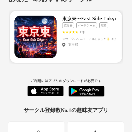
東京東〜East Side Tokyo〜
飲み会
ボードゲーム
散歩
★
★
★
★
★
1件
東京都
ご利用にはアプリのダウンロードが必要です
サークル登録数No.1の趣味友アプリ