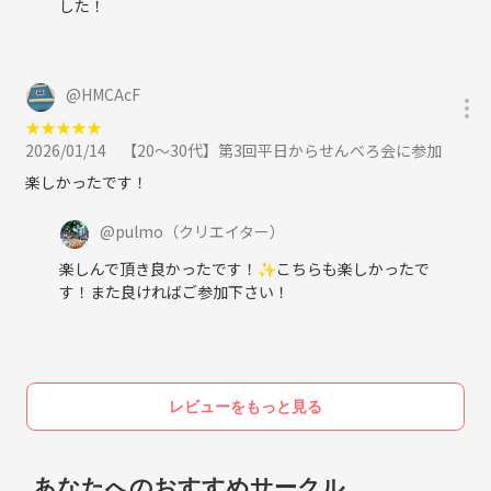
した！
・飲み会が好きな人
・フットワークが軽い人
・お酒、飲み会を通じて友達を作りたい人
・安旨居酒屋に精通してる人もしくは知りたい人
@
HMCAcF
・お酒を飲んでも暴れたりしない人
★
★
★
★
★
2026/01/14
【20〜30代】第3回平日からせんべろ会に参加
⚪︎注意事項
楽しかったです！
勧誘・営利目的ではないので、発覚した時点で、強制退会の罰をあたえ
ます
@
pulmo
（クリエイター）
お気軽にお問い合わせ下さい！
楽しんで頂き良かったです！✨️こちらも楽しかったで
す！また良ければご参加下さい！
レビューをもっと見る
あなたへのおすすめサークル