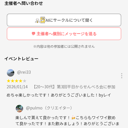
主催者へ問い合わせ
たくさんの人を集めるグループではなく、20～30代で少数精鋭で、長く
付き合える友達を探すために作りました。
AIにサークルについて聞く
⚪︎活動内容
大阪市内の安くて美味い居酒屋を開拓🏮
💬 主催者へ個別にメッセージを送る
⚪︎活動場所
※内容は他の参加者には公開されません
大阪市内の居酒屋
(主に梅田、天満、福島、本町、肥後橋あたり)
イベントレビュー
⚪︎活動日時
@
rei33
月〜木の夜
★
★
★
★
★
活動頻度は月に1,2回
2026/01/14
【20〜30代】第3回平日からせんべろ会に参加
⚪︎費用
めちゃ楽しかったです！ありがとうございました！byレイ
平等にいきたいので、かかった費用をその都度割り勘
@
pulmo
（クリエイター）
⚪︎求める人物像
楽しんで貰えて良かったです！🍻こちらもワイワイ飲め
・20～30代
て良かったです！また飲みましょう！ありがとうございま
・お酒が好きな人