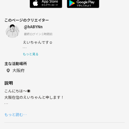
このページのクリエイター
@hABYNn
最終ログイン:1時間前
えいちゃんです☺︎
もっと見る
主な活動場所
趣味:エレキギター、ロックミュージック全般、ボードゲ
ーム、人狼、お酒、野球観戦(MLB)、映画ドラマYouTube
大阪府
鑑賞、バドミントン、美術館巡り、Nintendo Switch2
説明
こんにちは〜☀️
大阪在住のえいちゃんと申します！
このアプリで飲み会メインで活動をしているサークルに入ろうと思いま
もっと読む…
したが、なかったので今回作ります！
⚪︎目的