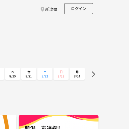
ログイン
新潟県
木
金
土
日
月
8/20
8/21
8/22
8/23
8/24