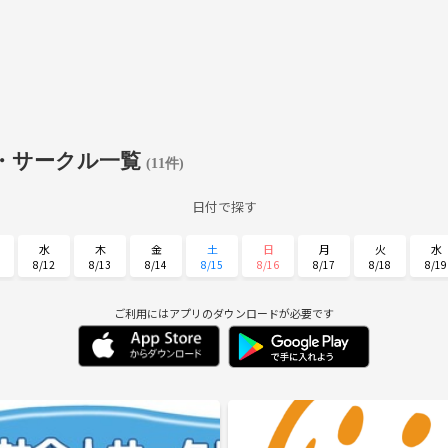
・サークル一覧
(11件)
日付で探す
水
木
金
土
日
月
火
水
8/12
8/13
8/14
8/15
8/16
8/17
8/18
8/19
日
月
火
水
木
金
土
8/30
8/31
9/1
9/2
9/3
9/4
9/5
ご利用にはアプリのダウンロードが必要です