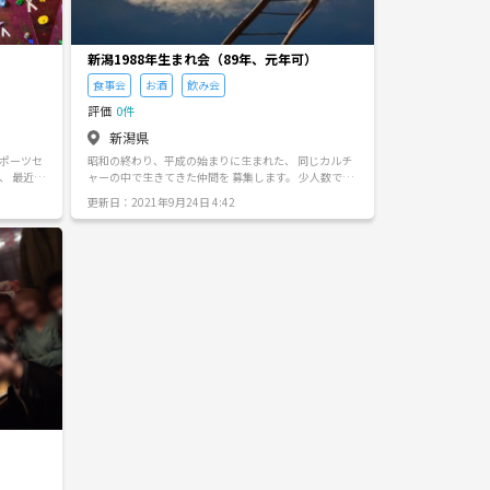
新潟1988年生まれ会（89年、元年可）
食事会
お酒
飲み会
評価
0件
新潟県
昭和の終わり、平成の始まりに生まれた、 同じカルチ
ャーの中で生きてきた仲間を 募集します。 少人数でも
一緒にこの
集まれば会を開催します。 この年代の今を語り合いま
更新日：2021年9月24日 4:42
を作って
しょう。
メは肌が
( 体育
緒に