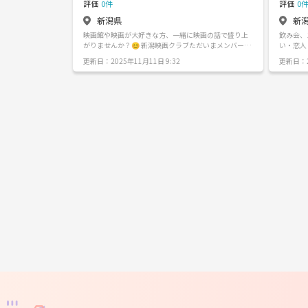
評価
0件
評価
0
新潟県
新
映画館や映画が大好きな方、一緒に映画の話で盛り上
飲み会、
がりませんか？😊 新潟映画クラブただいまメンバー絶
い・恋人
賛募集中です！！募集しはじめたばかりなので個人で
えずひま
更新日：2025年11月11日 9:32
更新日：2
も馴染みやすいです。もちろん友達同士の参加も男女
するサークルです(
問わず受け付けてます🙆‍♂️🙆‍♀️ 知識も最近映画に興味を持
ツなど様々です！ 毎回平
った人、昔から大好きな人共に楽しみましょう👍 一緒
す（＾ω＾）☆ メンバーは11
に映画館で映画を観るだけでなく、食事会や飲み会で
ずつで構
の感想会も考えています！！ もちろん参加は強要しま
新潟市で
せん🙅‍♂️🙅‍♀️ ※【ご注意】※ マルチ、宗教の勧誘、モラル
ればぜひぜひ連
のない行為は禁止させていただきます。マナーを守っ
て】 ①
て楽しみましょう
お願いします！
②友達追
でメッセージ
「名前」＋「
細が決ま