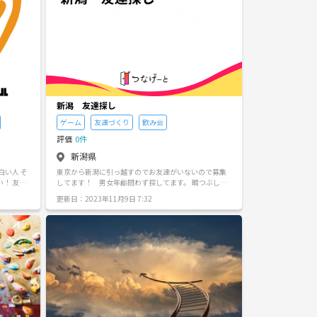
新潟 友達探し
ゲーム
友達づくり
飲み会
評価
0件
新潟県
白い人 そ
東京から新潟に引っ越すのでお友達がいないので募集
！ 友達
してます！ 男女年齢問わず探してます。 暇つぶしで
したら必
きても大丈夫です👌
更新日：2023年11月9日 7:32
