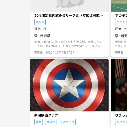
20代限定毎週飲み会サークル（参加は可能な
アカテ
時だけ）
飲み会
テニス
評価
0件
評価
0
新潟県
新
20代であれば、誰でもOKです！ 男女問いません！お
参加した
一人様、初心者の方、だれでも大歓迎です！ 今いるメ
ださい☺️❗️ 場所 上越市黒井2922 当サ
ンバーもひとりひとりの方が大半です！
ポリシー
更新日：2022年10月7日 17:57
更新日：2
す。 ①とにかく楽しくテニスをしましょー （勿
論，テニ
理せず，適度に楽し
足りないかも？^^;
を超えて親睦を深め
会？)なども
ラ
新潟映画クラブ
ひまっ
映画
食事会
友達づくり
友達づ