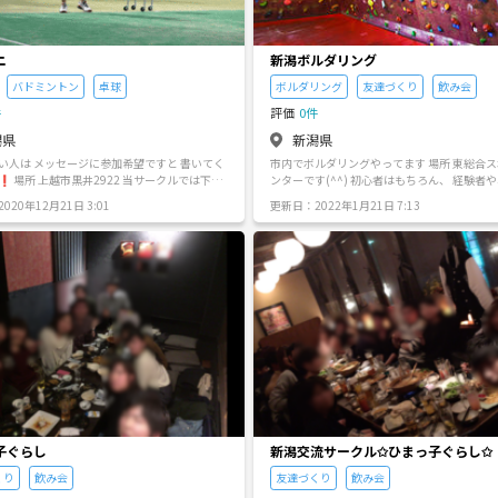
ニ
新潟ボルダリング
バドミントン
卓球
ボルダリング
友達づくり
飲み会
件
評価
0件
潟県
新潟県
い人は メッセージに参加希望ですと 書いてく
市内でボルダリングやってます 場所 東総合スポーツセ
ークルでは下記
ンターです(^^) 初心者はもちろん、 経験者や、 最近運
に基づき活動をしていきたいと思っておりま
動不足の人、 趣味友達増やしたい人など、 
020年12月21日 3:01
更新日：2022年1月21日 7:13
コミュニティ通して一緒に楽しんで行く仲間
ス技術の向上も目的の一つですよ～） ②無
いきたいなと思ってます！ 〜持ち物〜 ☆楽しむ気持ち
む （なのでガチ指向の方は物
★手足が上がる動き易い上下ウェア （オスス
） ③テニスを通して年齢，性別
隠れる服装！） ★短めの靴下 ★タオルや飲み物
る （たまにはオフ会(飲み
館使用代(約300円) ( 登ったあとは 希望者で食事 に行
企画したいと考えてます） 壁打ち 球出し
くことを考えてます♪(´ε｀ ) 何か質問などありました
リー 時間帯は16時から18時半
ら、、 お気軽にメッセージください（≧∇≦） 一
楽しみましょう！
子ぐらし
新潟交流サークル✩ひまっ子ぐらし✩
くり
飲み会
友達づくり
飲み会