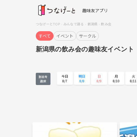
趣味友アプリ
つなげーとTOP
みんなで語る
新潟県
飲み会
すべて
イベント
サークル
新潟県の飲み会の趣味友イベント
今日
明日
日
月
火
別日を
8/7
8/8
8/9
8/10
8/11
選択
火
水
木
金
土
8/25
8/26
8/27
8/28
8/29