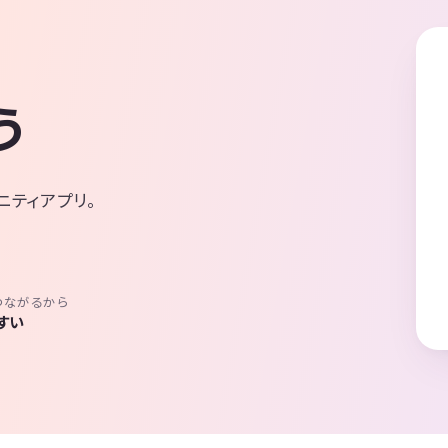
う
ニティアプリ。
つながるから
すい