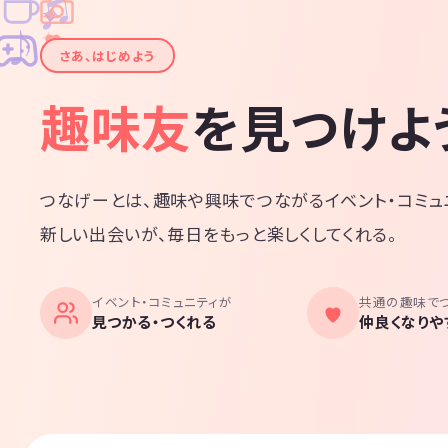
♫
✧
✦
✦
♪
✧
さあ、はじめよう
趣味友
を見つけよ
つなげーとは、趣味や興味でつながるイベント・コミュ
新しい出会いが、毎日をもっと楽しくしてくれる。
イベント・コミュニティが
共通の趣味で
見つかる・つくれる
仲良くなりや