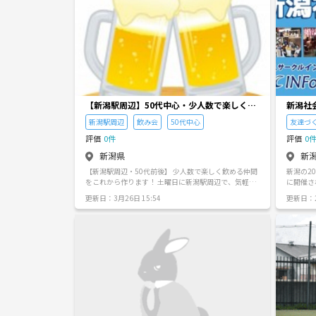
【新潟駅周辺】50代中心・少人数で楽しく飲
新潟社会
める仲間募集！土曜開催
新潟駅周辺
飲み会
50代中心
友達づ
評価
0件
評価
0
新潟県
新
【新潟駅周辺・50代前後】 少人数で楽しく飲める仲間
新潟の2
をこれから作ります！ 土曜日に新潟駅周辺で、気軽に
に開催さ
集まって飲める “大人の少人数グループ”を立ち上げ中
新潟でイ
更新日：3月26日 15:54
更新日：20
です。 ・50代前後の方 ・明るくて、飲み会を心から楽
活・スポー
しめる方 ・わちゃわちゃした雰囲気が好きな方 ・土曜
ントを企
日に新潟駅周辺で参加できる方 ・少人数で落ち着きつ
ださい(=ﾟ
つも楽しく飲みたい方 まずは男性2名・女性2名くらい
の 4人前後の小さなグループを目指しています。 居酒
屋でゆっくり飲んだり、 ラーメンで締めたり、 大人な
らではの気楽な飲み会を楽しみましょう。 興味があれ
ば、まずは軽くお話してみませんか。 雰囲気が合いそ
うなら、ぜひご一緒に。