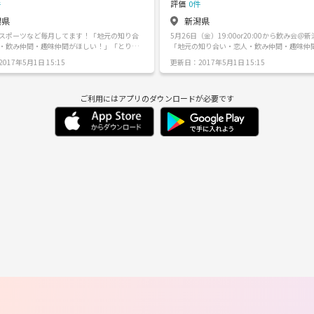
件
評価
0件
潟県
新潟県
スポーツなど毎月してます！「地元の知り合
5月26日（金）19:00or20:00から飲み会＠
・飲み仲間・趣味仲間がほしい！」「とりあ
「地元の知り合い・恋人・飲み仲間・趣味仲
！」 などという人を集めて皆でわちゃわちゃ
い！」「とりあえずひま！」 という人を集め
017年5月1日 15:15
更新日：2017年5月1日 15:15
*´∀`)♪ 活動内容は飲み会やスポー
ちゃわちゃするサークルです(*´∀`)♪ 現在メンバーは
均２０名ほど参加されていま
110名です。 近々、新潟市で飲みのイベントも企画し
0名ほどで男女大体半分
てますので お暇があればぜひぜひ連絡くださ
ご利用にはアプリのダウンロードが必要です
成されてます！ 活動場所は新潟市です！ 毎月
ω＾） 《日程》 5月26日 《場所》 新潟駅周辺 詳細は後
飲みのイベントも企画してますので お暇があ
日また連絡します！ 《締切》 5月20日 【参加申し込み
絡ください♪ 【参加申し込みについ
について】 ①まずはひまっ子ぐらしの公式LI
まずはひまっ子ぐらしの公式LINEで友達登録を
登録をお願いします。 https://line.me/R/ti/p
 https://line.me/R/ti/p/%40siy8419v
8419v ②友達追加が出来ましたら、参加したいイベン
加が出来ましたら、管理人に１対１のトーク
トにメッセージを送ってください。 参加メッ
を送ってください！ 参加メッセージには
は 「希望日程」＋「性別」＋「一言」をお願
性別」をお願いします！ ③イベントの詳
す。 ③管理人からの返信でお申し込み完了です！ 気に
り次第、ご連絡します！
なることがあればお気軽にご連絡ください^ ^ またfac
bookも始めましたので、そちらも「いいね」
ロー」をお願いします！ https://www.faceboo
himacco/?ref=aymt_homepage_panel