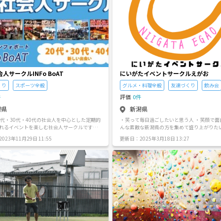
人サークルINFo BoAT
にいがたイベントサークルえがお
くり
スポーツ全般
グルメ・料理全般
友達づくり
飲み会
件
評価
0件
潟県
新潟県
0代・30代・40代の社会人を中心とした定期的
・笑って毎日過ごしたいと思う人 ・笑顔で面
れるイベントを楽しむ社会人サークルです。
んな素敵な新潟県の方を集めて盛り上がりたい
ベント・飲み会・婚活・出会いイベント・朝
が欲しい人や笑いたい人の出会いの場。 参加
23年11月29日 11:55
更新日：2025年3月18日 13:27
ツイベントを行っています。 毎週末、イベ
ず笑って帰れるそんな雰囲気のサークルです
画しておりますので、お気軽に遊びに来てく
ωﾟ)ﾉ