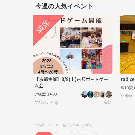
今週の人気イベント
【京都主催】8/8(土)京都ボードゲー
ム会
8/10(月)
8/8(土) 14:00
radice
ヤバソチャ🍵
京都
つなげーとTOP
全ジャンル
京都府