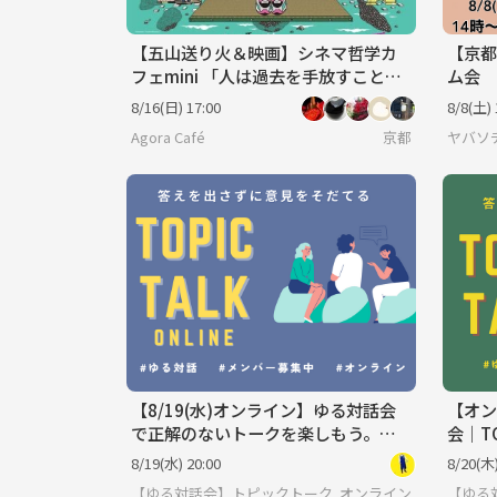
【五山送り火＆映画】シネマ哲学カ
【京都
フェmini 「人は過去を手放すことが
ム会
できるのか。」＠京都※34歳以下対
8/16(日) 17:00
8/8(土) 
象
Agora Café
京都
ヤバソ
【8/19(水)オンライン】ゆる対話会
【オン
で正解のないトークを楽しもう。
会｜TO
「そもそも」と当たり前を疑う時
8/19(水) 20:00
8/20(木)
間。
【ゆる対話会】トピックトーク♩みんなで考える正解の
オンライン
【ゆる