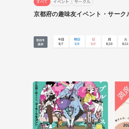
すべて
イベント
サークル
京都府の趣味友イベント・サーク
今日
明日
日
月
火
別日を
8/7
8/8
8/9
8/10
8/11
選択
火
水
木
金
土
8/25
8/26
8/27
8/28
8/29