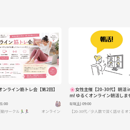
 オンライン筋トレ会【第2回】
🌸女性主催【20-30代】朝活 in
m! ゆるくオンライン朝活しま
か？
21:00
8/8(土) 09:00
動サークル🏃‍♂️🏃‍♀️
オンライン
【20-30代／少人数で深く話せる
オ