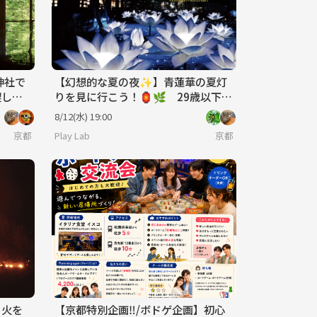
神社で
【幻想的な夏の夜✨】青蓮華の夏灯
喫しよ
りを見に行こう！🏮🌿 29歳以下限
定(一部除く)
8/12(水) 19:00
京都
Play Lab
京都
り火を
【京都特別企画‼️/ボドゲ企画】初心