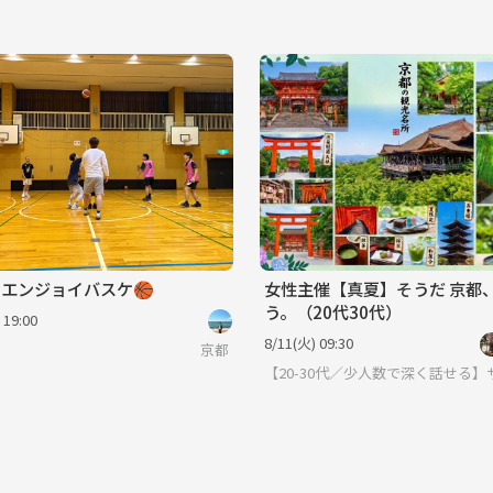
radice エンジョイバスケ🏀
女性主催【真夏】そうだ 京都
う。（20代30代）
 19:00
8/11(火) 09:30
京都
【20-30代／少人数で深く話せる