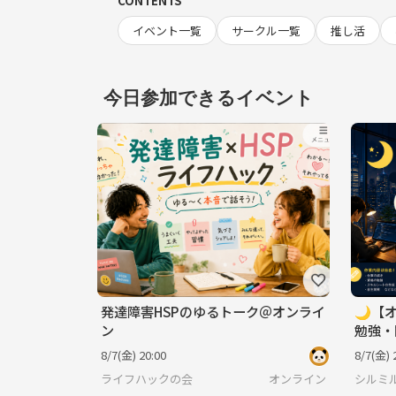
CONTENTS
イベント一覧
サークル一覧
推し活
今日参加できるイベント
発達障害HSPのゆるトーク＠オンライ
🌙【
ン
勉強・
会あり
8/7(金) 20:00
8/7(金) 
ライフハックの会
オンライン
シルミ