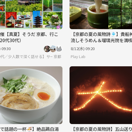
催【真夏】そうだ 京都、行こ
【京都の夏の風物詩🎐】貴船
20代30代）
流しそうめん＆瑠璃光院を満
う！ 29歳以下限定(一部除く)
 09:30
8/12(水) 09:20
-30代／少人数で深く話せる】サークルに入りたい大人
京都
Play Lab
で話題の一杯🍜】絶品鶏白湯
【京都の夏の風物詩】五山送