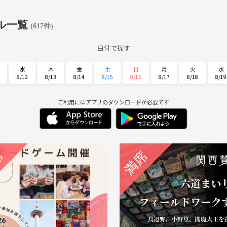
ル一覧
(617件)
日付で探す
水
木
金
土
日
月
火
水
8/12
8/13
8/14
8/15
8/16
8/17
8/18
8/19
日
月
火
水
木
金
土
8/30
8/31
9/1
9/2
9/3
9/4
9/5
ご利用にはアプリのダウンロードが必要です