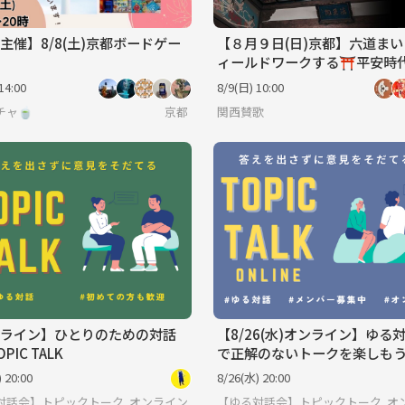
主催】8/8(土)京都ボードゲー
【８月９日(日)京都】六道ま
ィールドワークする⛩平安時
生観を辿る。
14:00
8/9(日) 10:00
チャ🍵
京都
関西賛歌
ライン】ひとりのための対話
【8/26(水)オンライン】ゆる
PIC TALK
で正解のないトークを楽しも
「そもそも」と当たり前を疑
 20:00
8/26(水) 20:00
間。
ないトークを楽しもう。
対話会】トピックトーク♩みんなで考える正解のないトークを楽しもう。
オンライン
【ゆる対話会】トピックトーク♩み
オ