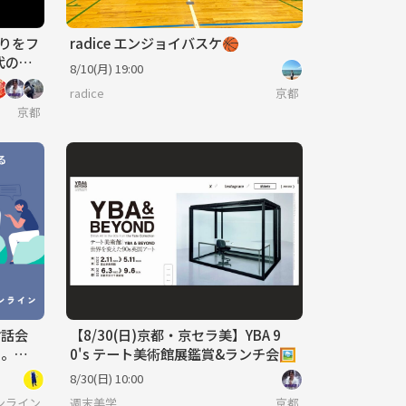
いりをフ
radice エンジョイバスケ🏀
代の死
8/10(月) 19:00
radice
京都
京都
対話会
【8/30(日)京都・京セラ美】YBA 9
う。
0's テート美術館展鑑賞&ランチ会🖼️
う時
8/30(日) 10:00
んなで考える正解のないトークを楽しもう。
ンライン
週末美学
京都