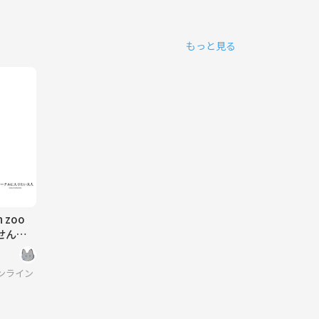
もっと見る
 zoo
せん
】サークルに入りたい大人
ンライン