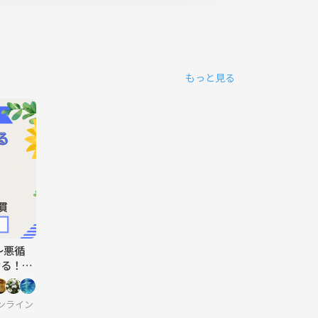
もっと見る
～悪循
せる！
慣～
ンライン