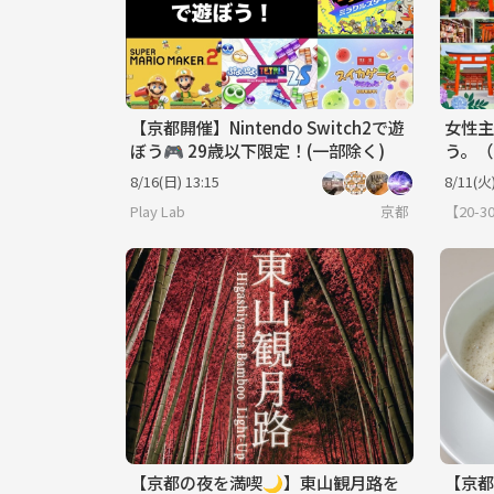
【京都開催】Nintendo Switch2で遊
女性主
ぼう🎮 29歳以下限定！(一部除く)
う。（
8/16(日) 13:15
8/11(火)
Play Lab
京都
【20
【京都の夜を満喫🌙】東山観月路を
【京都