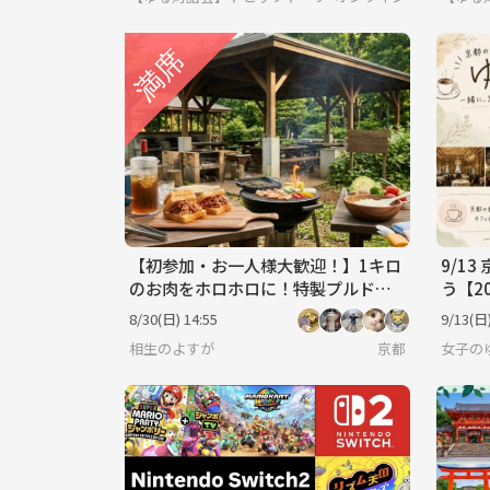
【初参加・お一人様大歓迎！】1キロ
9/1
のお肉をホロホロに！特製プルドポ
う【2
ーク・サンドを頬張るインドアBBQ
8/30(日) 14:55
9/13(日)
交流会
相生のよすが
京都
女子の