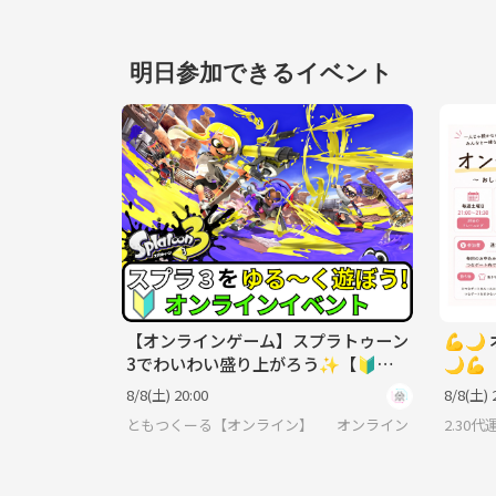
明日参加できるイベント
【オンラインゲーム】スプラトゥーン
💪
3でわいわい盛り上がろう✨【🔰ゲ
🌙💪
ーム初心者歓迎】
8/8(土) 20:00
8/8(土) 
ともつくーる【オンライン】
オンライン
2.30代運