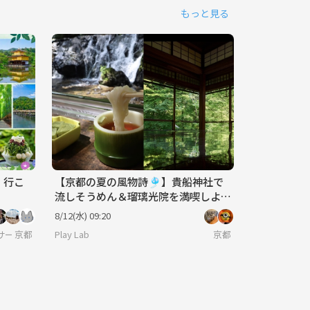
もっと見る
、行こ
【京都の夏の風物詩🎐】貴船神社で
流しそうめん＆瑠璃光院を満喫しよ
う！ 29歳以下限定(一部除く)
8/12(水) 09:20
】サークルに入りたい大人
京都
Play Lab
京都