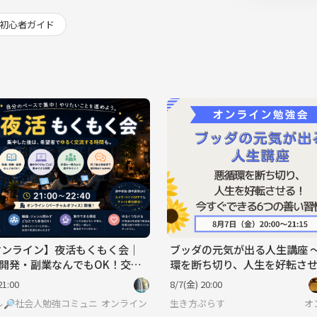
初心者ガイド
オンライン】夜活もくもく会｜
ブッダの元気が出る人生講座 
開発・副業なんでもOK！交流
環を断ち切り、人生を好転さ
今すぐできる6つの善い習
21:00
8/7(金) 20:00
ル🔎社会人勉強コミュニティ
オンライン
生き方ぷらす
オ