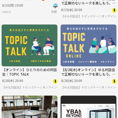
で正解のないトークを楽しもう。
8/10(月) 19:00
「そもそも」と当たり前を疑う時
8/19(水) 20:00
radice
京都
間。
【ゆる対話会】トピックトーク♩みんなで
オンライン
【オンライン】ひとりのための対話
【8/26(水)オンライン】ゆる対話会
会｜TOPIC TALK
で正解のないトークを楽しもう。
「そもそも」と当たり前を疑う時
8/20(木) 20:00
8/26(水) 20:00
間。
【ゆる対話会】トピックトーク♩みんなで考える正解のないトークを楽しもう。
オンライン
【ゆる対話会】トピックトーク♩みんなで
オンライン