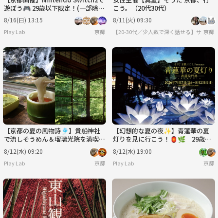
遊ぼう🎮 29歳以下限定！(一部除
こう。（20代30代）
く)
8/16(日) 13:15
8/11(火) 09:30
Play Lab
京都
【20-30代／少人数で深く話せる】サーク
京都
【京都の夏の風物詩🎐】貴船神社
【幻想的な夏の夜✨】青蓮華の夏
で流しそうめん＆瑠璃光院を満喫し
灯りを見に行こう！🏮🌿 29歳以
よう！ 29歳以下限定(一部除く)
下限定(一部除く)
8/12(水) 09:20
8/12(水) 19:00
Play Lab
京都
Play Lab
京都