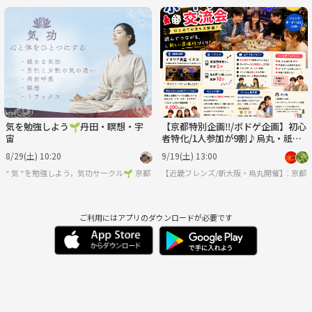
気を勉強しよう🌱丹田・瞑想・宇
【京都特別企画‼️/ボドゲ企画】初心
宙
者特化/1人参加が9割♪烏丸・祇園
四条でボードゲーム企画/20代〜30
8/29(土) 10:20
9/19(土) 13:00
代向け
“ 気 “を勉強しよう，気功サークル🌱
京都
【近畿フレンズ/新大阪・烏丸開催】20代〜
京都
ご利用にはアプリのダウンロードが必要です