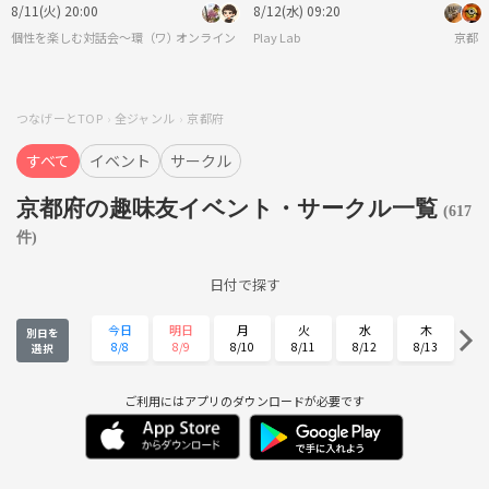
しよう！ 29歳以下限定(一部除く)
8/11(火) 20:00
8/12(水) 09:20
個性を楽しむ対話会〜環（ワ）〜
オンライン
Play Lab
京都
つなげーとTOP
全ジャンル
京都府
すべて
イベント
サークル
京都府の趣味友イベント・サークル一覧
(617
件)
日付で探す
今日
明日
月
火
水
木
別日を
8/8
8/9
8/10
8/11
8/12
8/13
選択
金
土
日
月
火
水
8/14
8/15
8/16
8/17
8/18
8/19
ご利用にはアプリのダウンロードが必要です
木
金
土
日
月
火
8/20
8/21
8/22
8/23
8/24
8/25
水
木
金
土
日
月