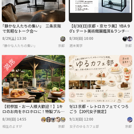
｢静かな人たちの集い｣ 三条京阪
【8/30(日)京都・京セラ美】YBA 9
で気軽なトーク会～
0's テート美術館展鑑賞&ランチ会
🖼️
8/29(土) 13:30
8/30(日) 10:00
｢静かな人たちの集い｣
京都
週末美学
京都
【初参加・お一人様大歓迎！】1キ
9/13 京都・レトロカフェでくつろ
ロのお肉をホロホロに！特製プルド
ごう【20代女子限定】
ポーク・サンドを頬張るインドアB
8/30(日) 14:55
9/13(日) 12:00
BQ交流会
相生のよすが
京都
女子のゆるカフェ部
京都