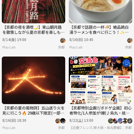
【京都の夜を満喫🌙】東山観月路
【京都で話題の一杯🍜】絶品鶏白
を散策しながら夏の京都を楽しも
湯ラーメンを食べに行こう！✨ 2
う！🏮✨ 29歳以下限定(一部除
9歳以下限定(一部除く)
8/14(金) 19:00
8/16(日) 10:45
く)
Play Lab
京都
Play Lab
京都
【京都の夏の風物詩】五山送り火を
【京都特別企画‼️/ボドゲ企画】初心
見に行こう🔥 29歳以下限定(一部除
者特化/1人参加が9割♪烏丸・祇園
く)
四条でボードゲーム企画/20代〜30
8/16(日) 18:30
8/22(土) 13:00
代向け
Play Lab
京都
【近畿フレンズ/新大阪・烏丸開催】20代〜
京都