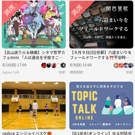
8/26
8/27
8/28
8/29
8/30
8/31
火
水
木
金
土
日
9/1
9/2
9/3
9/4
9/5
9/6
【五山送り火＆映画】シネマ哲学カ
【８月９日(日)京都】六道まいりを
フェmini 「人は過去を手放すこと
フィールドワークする⛩平安時代
ができるのか。」＠京都※34歳以
の死生観を辿る。
8/16(日) 17:00
8/9(日) 10:00
下対象
Agora Café
京都
関西賛歌
京都
radice エンジョイバスケ🏀
【8/19(水)オンライン】ゆる対話会