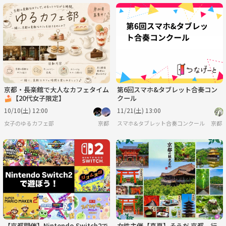
京都・長楽館で大人なカフェタイム
第6回スマホ&タブレット合奏コン
🍰【20代女子限定】
クール
10/10(土) 12:00
11/21(土) 13:00
女子のゆるカフェ部
京都
スマホ&タブレット合奏コンクール
京都
【京都開催】Nintendo Switch2で
女性主催【真夏】そうだ 京都、行