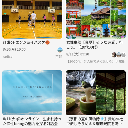
radice エンジョイバスケ🏀
女性主催【真夏】そうだ 京都、行
こう。（20代30代）
8/10(月) 19:00
8/11(火) 09:30
radice
京都
【20-30代／少人数で深く話せる】サーク
京都
8/11(火)@オンライン｜生まれ持っ
【京都の夏の風物詩🎐】貴船神社
た個性beingの魅力を探る対話会
で流しそうめん＆瑠璃光院を満喫