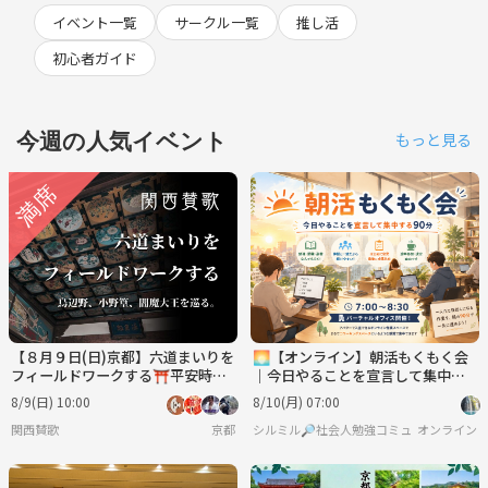
イベント一覧
サークル一覧
推し活
初心者ガイド
今週の人気イベント
もっと見る
【８月９日(日)京都】六道まいりを
🌅【オンライン】朝活もくもく会
フィールドワークする⛩平安時代
｜今日やることを宣言して集中す
の死生観を辿る。
る90分
8/9(日) 10:00
8/10(月) 07:00
関西賛歌
京都
シルミル🔎社会人勉強コミュニティ
オンライン