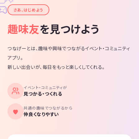
✧
事会 ヨガ・ピラティス・軽い運動 カフェ
✦
巡り・グルメ会（腸活視点） 腸と心を整
さあ、はじめよう
えるリラックスタイム 情報交換・習慣づ
くりのサポート ※初心者の方も大歓迎で
す。 🌱 こんな方におすすめ 体調を整え
趣味友
を見つけよう
たい 食生活を見直したい 発酵や腸活に興
味がある 健康的な仲間とつながりたい 楽
しみながら習慣化したい 🥣 サークルの想
い 腸が整うと、心も整う。 体が整うと、
人との関係も整う。 料理も人生も、焦が
つなげーとは、趣味や興味でつながるイベント・コミュニティ
さず味わい深く。 無理なく、楽しく、続
けられる。 そんな腸に優しい生活を一緒
アプリ。
に育てていきましょう。 お気軽にご参加
ください。
新しい出会いが、毎日をもっと楽しくしてくれる。
イベント・コミュニティが
見つかる・つくれる
共通の趣味でつながるから
仲良くなりやすい