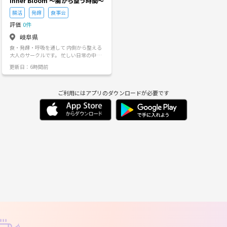
Inner Bloom 〜腸から整う時間〜
腸活
発酵
食事会
評価
0件
岐阜県
食・発酵・呼吸を通して 内側から整える
大人のサークルです。 忙しい日常の中
で、 少しだけ自分を整える時間を。 発酵
更新日：6時間前
ごはんを囲んだり、 腸にやさしい食事会
をしたり、 ゆったり会話を楽しんだり。
頑張る場所ではなく、 「整う場所」。 完
ご利用にはアプリのダウンロードが必要です
璧な腸活ではなく、 続けられる腸育を大
切にしています。 発酵・食事・腸活に興
味がある方 なんとなく整えたい方 ゆるく
参加したい方 どなたでも歓迎です。 初参
加・おひとり参加が多い 安心な雰囲気の
サークルです。 月1回〜 少人数制で開催
予定。 内側から、ゆっくり咲く時間を。
Inner Bloomでお待ちしています。 ☝️活動
詳細 腸を整えることで心と体のコンディ
ションを高め、日々を健やかに過ごすた
めのコミュニティです。 食事・運動・発
酵・リラックスを軸に、無理なく続けら
れる「腸育習慣」を仲間と一緒に楽しみ
ながら身につけていきます。 元料理人の
知識や発酵の知恵を活かし、 “おいしく
整える” をテーマに活動していきます。
🌿 活動内容 例 発酵調味料（塩麹・甘酒
など）の仕込み体験 腸に優しい料理・食