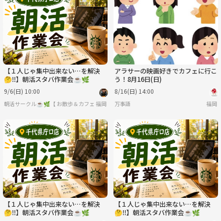
木
金
土
日
月
火
9/3
9/4
9/5
9/6
9/7
9/8
【１人じゃ集中出来ない…を解決
アラサーの映画好きでカフェに行こ
🤔‼️】朝活スタバ作業会☕️🌿
う！8月16日(日)
9/6(日) 10:00
8/16(日) 14:00
朝活サークル☕️🌿【 お散歩＆カフェ作業会 】
福岡
万事語
福岡
【１人じゃ集中出来ない…を解決
【１人じゃ集中出来ない…を解決
🤔‼️】朝活スタバ作業会☕️🌿
🤔‼️】朝活スタバ作業会☕️🌿