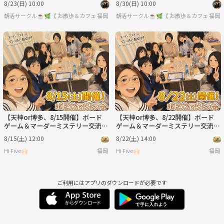
8/23(日) 10:00
8/30(日) 10:00
朝活サークル☕️🌿【 お散歩＆カフェ作業会 】
福岡
朝活サークル☕️🌿【 お散歩＆カフェ作業会
福岡
【天神or博多、8/15開催】ボード
【天神or博多、8/22開催】ボード
ゲーム＆マーダーミステリー交流
ゲーム＆マーダーミステリー交流
会！🎲初心者歓迎・20代30代限定
会！🎲初心者歓迎・20代30代限定
8/15(土) 12:00
8/22(土) 14:00
✨
✨
Hi Five🙌🏻
福岡
Hi Five🙌🏻
福岡
ご利用にはアプリのダウンロードが必要です