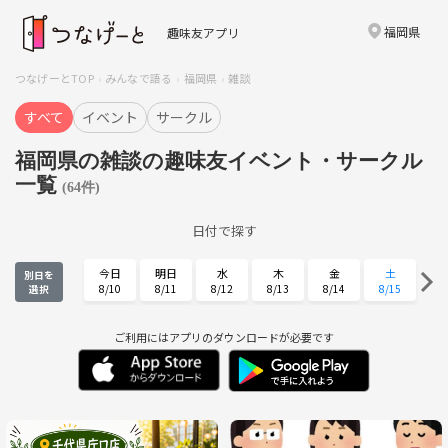
福岡県
趣味友アプリ
つなげーとTOP
みんなで語る
福岡県
雑談
すべて
イベント
サークル
福岡県の雑談の趣味友イベント・サークル
一覧
(64件)
日付で探す
今日
明日
水
木
金
土
別日を
8/10
8/11
8/12
8/13
8/14
8/15
選択
日
月
火
水
木
金
8/16
8/17
8/18
8/19
8/20
8/21
ご利用にはアプリのダウンロードが必要です
土
日
月
火
水
木
8/22
8/23
8/24
8/25
8/26
8/27
金
土
日
月
火
水
8/28
8/29
8/30
8/31
9/1
9/2