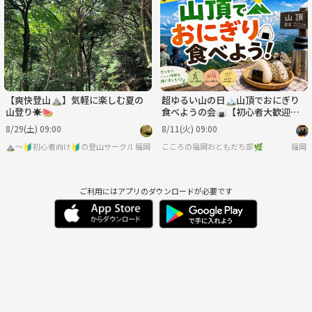
火
水
木
金
土
日
9/1
9/2
9/3
9/4
9/5
9/6
【爽快登山⛰️】気軽に楽しむ夏の
超ゆるい山の日🏔山頂でおにぎり
山登り☀️🍉
食べようの会🍙【初心者大歓迎
🔰】【おひとり様参加OK❣️】【友
8/29(土) 09:00
8/11(火) 09:00
だち作り】
⛰️～🔰初心者向け🔰の登山サークル～🌳🍃
福岡
こころの福岡おともだち部🌿
福岡
ご利用にはアプリのダウンロードが必要です