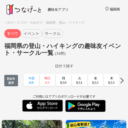
福岡県
趣味友アプリ
つなげーとTOP
お出かけ
福岡県
登山・ハイキング
すべて
イベント
サークル
福岡県の登山・ハイキングの趣味友イベン
ト・サークル一覧
(34件)
日付で探す
今日
明日
月
火
水
木
別日を
8/8
8/9
8/10
8/11
8/12
8/13
選択
金
土
日
月
火
水
8/14
8/15
8/16
8/17
8/18
8/19
ご利用にはアプリのダウンロードが必要です
木
金
土
日
月
火
8/20
8/21
8/22
8/23
8/24
8/25
水
木
金
土
日
月
8/26
8/27
8/28
8/29
8/30
8/31