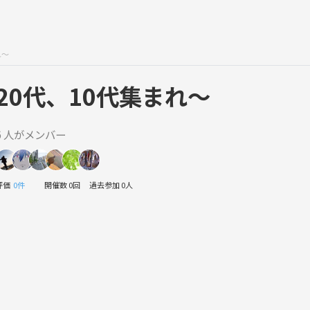
れ〜
20代、10代集まれ〜
6 人がメンバー
評価
0件
開催数 0回
過去参加 0人