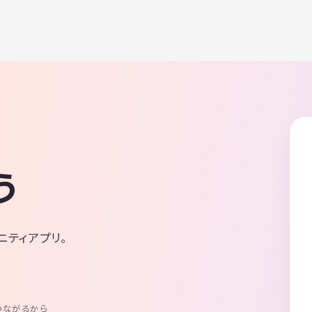
う
ニティアプリ。
つながるから