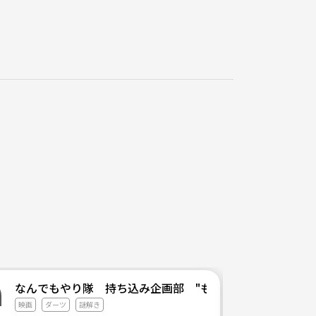
「福岡サブカル会」
なんでもやり隊 持ち込み企画部 "もっちー"🕺
映画
ダーツ
謎解き