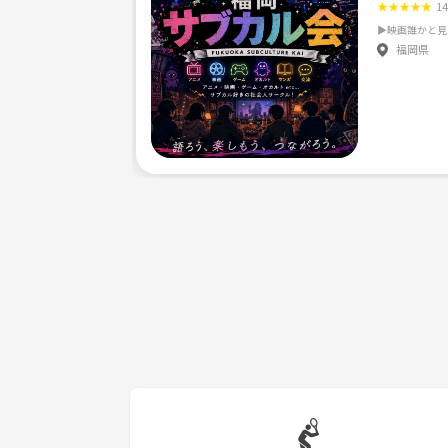
送ってください。お待ちしてます😊
★
★
★
★
★
1
福岡県