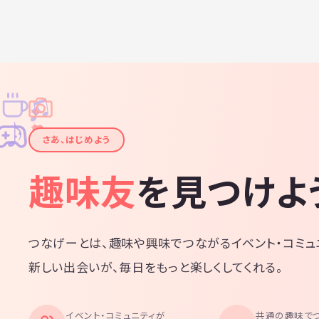
♫
✧
✦
✦
♪
✧
さあ、はじめよう
趣味友
を見つけよ
つなげーとは、趣味や興味でつながるイベント・コミュ
新しい出会いが、毎日をもっと楽しくしてくれる。
イベント・コミュニティが
共通の趣味で