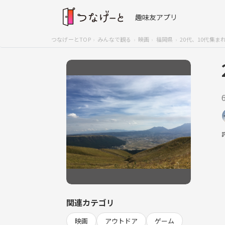
趣味友アプリ
つなげーとTOP
みんなで観る
映画
福岡県
20代、10代集ま
関連カテゴリ
映画
アウトドア
ゲーム