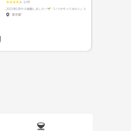
★
★
★
★
★
22件
東京都