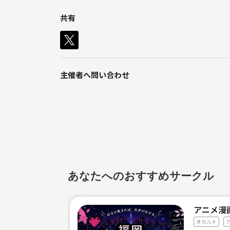
サークルを設立しようと思った経緯は
共有
一緒に楽しく休日を過ごせる仲間が
欲しいからです。
友達、恋人探し、様々な目的がある方が
いると思いますが大歓迎です😊
一緒に見つけましょう🙆‍♂️
主催者へ問い合わせ
イベントは主に映画、ゲーム、
たまにアウトドア（登山、ラウンドワン等〕
をしたいなって思っています、
これしたいっていう要望があったら
一緒にやりましょう🤓
人見知りなところがありますが
あなたへのおすすめサークル
全力で楽しいイベントができるように
がんばります。
アニメ漫
気になる方がいたら気軽にメッセージ
オカルト