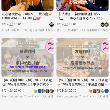
初心者大歓迎✨8月22日‼️飲み会🥃
【1人参加・初参加歓迎】8/22
FUN!! WALK!! TALK!! 🎧💕
（土）｜ゆるく話せる20〜30代社
会人飲み会｜ノンアルOK・少人数
8/22(土) 19:00
8/22(土) 18:00
FUN!! WALK!! TALK!!(大濠公園お散歩会🚶🐕)
福岡
さんど【毎月第三（土）定期開催】
福岡
【8/14(金)20時 天神】20-30代限定
【9/11(金)20:30 天神】20-30代限定
🎲TV紹介実績No.1！ボドゲ飲み会
🍻TV紹介実績No.1！華金居酒屋飲
で友達作り／初心者歓迎☆満席続
み会で友達作り／満席続出！
8/14(金) 20:00
9/11(金) 20:30
出！
Plein de sourires-プレーヌ・ド・スリール-【20代/30代の社会人友達作りサークル】
福岡
Plein de sourires-プレーヌ・ド・ス
福岡