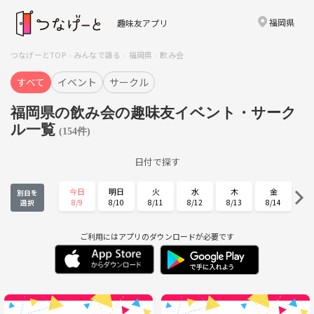
福岡県
趣味友アプリ
つなげーとTOP
みんなで語る
福岡県
飲み会
すべて
イベント
サークル
福岡県の飲み会の趣味友イベント・サーク
ル一覧
(154件)
日付で探す
今日
明日
火
水
木
金
別日を
8/9
8/10
8/11
8/12
8/13
8/14
選択
土
日
月
火
水
木
8/15
8/16
8/17
8/18
8/19
8/20
ご利用にはアプリのダウンロードが必要です
金
土
日
月
火
水
8/21
8/22
8/23
8/24
8/25
8/26
木
金
土
日
月
火
8/27
8/28
8/29
8/30
8/31
9/1