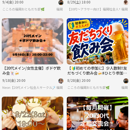
9/4(金) 20:00
8/29(土) 18:00
こころの福岡おともだち部🌿
福岡
【20代〜アラサー向け】福岡社会人サーク
福岡
【20代メイン/女性主催】ボドゲ飲
【🔰初めての参加に】少人数制‼️友
み会🃏🍻
だちづくり飲み会🍻#ひとり参加Ｏ
Ｋ！
9/18(金) 20:00
8/28(金) 20:00
Neon【20代メイン社会人サークル🏸】
福岡
こころの福岡おともだち部🌿
福岡