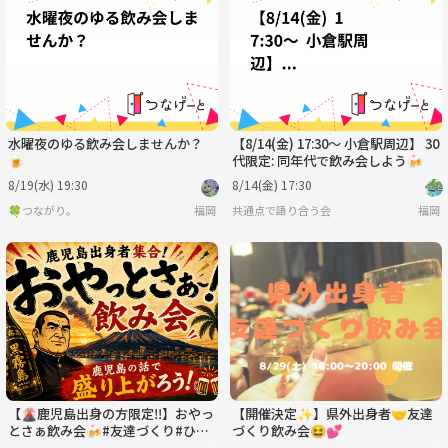
水
木
金
土
日
月
9/2
9/3
9/4
9/5
9/6
9/7
水曜夜のゆる飲み会しませんか？
【8/14(金) 17:30～ 小倉駅周辺】 30
🍺
代限定: 同年代で飲み会しよう🍻
8/19(水) 19:30
8/14(金) 17:30
🍀つながり。
福岡
共通点で語り合う会
福岡
【🌋鹿児島出身の方限定‼️】おやっ
【開催決定✨】県外出身者🤝友達
とさぁ飲み会🍻#友達づくり#ひと
づくり飲み会😆💕
り参加歓迎！