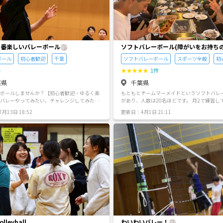
加からスタート！ 最初はみんな緊張しながら
てくれています。受付からすぐに馴染めるよ
者やメンバーが全力でフォローします！ ② 【
割：男性4割】で女性も参加しやすい雰囲気 
サークルとしては珍しく、女性の比率が高め
しく、お互いを尊重し合えるクリーンなメン
1番楽しいバレーボール🏐
ソフトバレーボール(障がいをお持ち
りなので、女性お1人でも安心してご参加い
す。 ③ 楽しさ重視！【初心者・未経験者】大
可)同好会
ボール
初心者歓迎
千葉
ソフトバレーボール
スポーツ全般
初
トサルもバレーボールも、ガチな勝負ではな
なで笑いながら楽しむこと」を最優先にして
件
★
★
★
★
★
1件
ミスを責める人は1人もいません！ルールが
葉県
千葉県
ても大丈夫です。 ④ 終わった後の充実感抜群
トホームでとにかく楽しい！」と言っていた
ーボールしませんか？【初心者歓迎・ゆるく楽
もともとチームマーメイドというソフトバレ
とが多いです。体を動かしてリフレッシュし
があり、人数は20名ほどです。 月2で練習していま
みんなで「楽しかったね！」と言い合えるア
みんなで集まって、ゆる
す。 ソフトバレーボール 障がいお持ちの方OK 見学の
月13日 18:52
更新日：4月1日 21:11
ムな空気感が自慢です。 🏃‍♂️ 主な活動内容 • 
くバレーボールしましょう！！ 初心者・ブラ
みOK 初心者OK 年齢関係なし(29歳が1番若い
トサル、バレーボール（その他、季節ごとの
る人でも大丈夫です！✨ 好プレー&珍プレー
この度、皆様とご一緒にできれば、盛り上が
もゆるく計画中！） • 活動エリア： [ここに
、めっちゃ笑えるからストレス発散になっち
めればと思いサークルとして作らせていただ
リアや駅名、体育館などを記入] • 活動日時： 
平日と日曜日の19:
た。 定期的に飲み会やキャンプ、バーベキュ
に土日祝の午前中 / 平日夜 など] • 対象年齢：
:00 •場所：柏市周辺の体育館 •内容：練習(経験
ティーなども開催しています。 男女比6対4ほ
限定（同世代でリラックスして楽しむため）
チャー) → ゲーム(女子試合、男子&バレー経
す！！ サイトはこちらです。 https://fri3789.g
) •持ち物：動きやすい服装・室内シューズ・
o/marmaid/ 独学で作成してます💪💪笑 ご
人300円 ⸻ 🎏5月月予定 ・1日(1
方、一緒にどうですか？🤘🏼 よろしくお願い致しま
:00) ・3日(19:00〜21:00) ・4日(19:00〜21:
#ソフトバレーボール
(19:00〜21:00) ・10日(14:00〜16:00) ・11
〜21:00) ・12日(19:00〜21:00) ・13日(19:0
) ・17日(19:00〜21:00) ・18日(19:00〜21:
日(19:00〜21:00) ・21日(19:00〜21:00) ・2
0〜21:00) ・27日(19:00〜21:00) ・28日(19:
 ・29日(19:00〜21:00) ⸻ ゆるっと、
olleyball
わいわいバレー！🏐