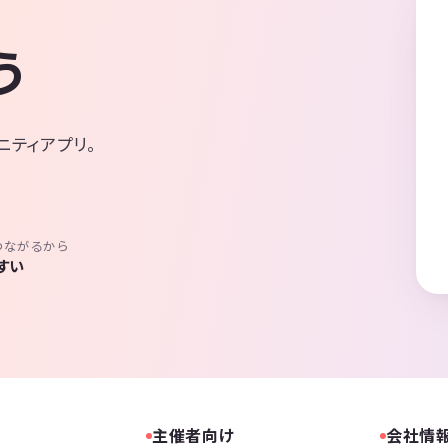
う
ニティアプリ。
つながるから
すい
主催者向け
会社情