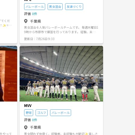
バレーボール
男女混合
友達づくり
評価
0件
千葉県
げてくだ
===
男女混合６人制バレーボールチームです。 毎週木曜日1
初心者の方
9時から市原市で練習を行っております。 経験、未経験
 ・運動
問いません。年齢も問いません。 まずはお気軽にご連
と一緒も
更新日：7月26日 9:33
絡お待ちしております！
からのご参
🙋‍♀️
(日)，14
9(火) →
市周辺で
ただきます
とうござ
す🫶🏻
MVV
野球
ゴルフ
バレーボール
評価
0件
千葉県
ルをやって
男女問わず仲良く、経験者、未経験も大歓迎✨ 楽しさ