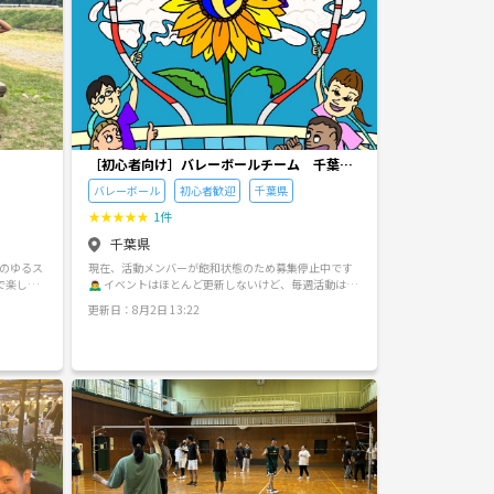
［初心者向け］バレーボールチーム 千葉県
市原市
バレーボール
初心者歓迎
千葉県
★
★
★
★
★
1件
千葉県
割のゆるス
現在、活動メンバーが飽和状態のため募集停止中です
で楽しく
🙇‍♂️ イベントはほとんど更新しないけど、毎週活動はし
てます〜 社会人からバレーを始めた人が多いチームで
更新日：8月2日 13:22
る、社会人
す！ 勝敗よりもやってて楽しいかどうかが大事😊 体験
を動かし
も見学も受け付けておりますので、 興味があればぜ
」という
ひ！！ サークルをフォローしてもらえると、メッセー
います。
ジのやり取りができます！ [場所] 八幡パレット.姉崎公
ムで誰も
民館.五井公民館.有秋公民館 [参加費] 二時間100円 三
内感があ
時間以上200円 (体育館使用代のみ。 入会費や部費な
神経に自
どナシ！) [日時] 土日のどちらか 基本18-21時で3時
る方も、
間やってます！ [年齢層] 18-30代の方もいます！ [高校
み出して
生は？] 保護者の方の同意や連絡先を得られる場合の
当サーク
み、 参加可能です！あとは本人の性格や社会性で判断
】が1人参
します [開催頻度] 細かくイベントを立てていません