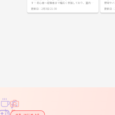
す！ 初心者～経験者まで幅広く参加しており、室内ス
野球やバ
ポーツ（バスケ・バドミントン・バレーなど）をゆる
球技をやっています☺
更新日：2月3日 21:30
更新日：2
くやっています。 色々なスポーツをやりたい方や同世
すが、仲
代で運動したい方におすすめです！ 現在は60名弱で活
活動したいと考え
動しております。ぜひご連絡ください！ ※管理者が20
か大きな
代のため、～20代限定とさせていただきますので、そ
【詳細】 
の点ご了承ください。
🔥 ・
一緒に楽
♫
✧
✦
✦
♪
✧
さあ、はじめよう