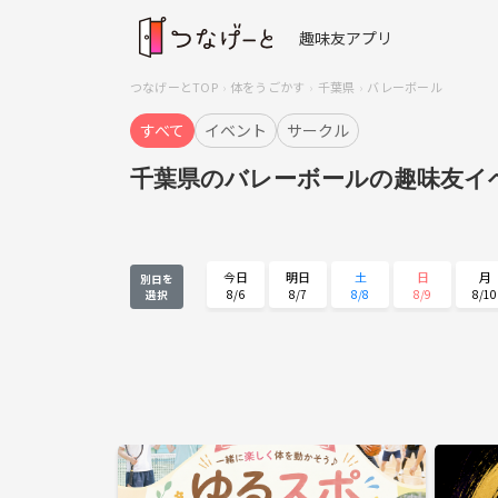
趣味友アプリ
つなげーとTOP
体をうごかす
千葉県
バレーボール
すべて
イベント
サークル
千葉県のバレーボールの趣味友イ
今日
明日
土
日
月
別日を
8/6
8/7
8/8
8/9
8/10
選択
月
火
水
木
金
8/24
8/25
8/26
8/27
8/28