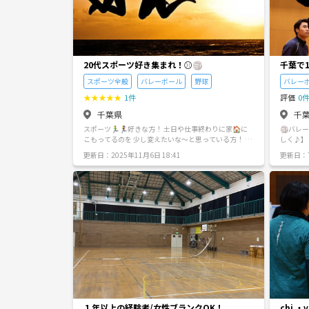
りたい方 ✅ 健康維持やダイエットをしたい方 ✅ 楽し
く体を動かしたい方 --- 🚫こんな方はご遠慮ください
❌ 勝敗や技術向上だけを重視する方 ❌ 初心者に厳し
い言動をする方 ❌ 強い指導やダメ出しをする方 ❌ ガ
チ練習や競技志向を求める方 当サークルは「みんなで
楽しく」が最優先です。 初心者が安心して参加できる
20代スポーツ好き集まれ！⚾️🏐
千葉で
環境づくりにご協力ください。 --- 🤝サークルの雰囲気
・一人参加歓迎 ・初参加歓迎 ・初心者歓迎 ・ブランク
スポーツ全般
バレーボール
野球
バレー
歓迎 ・男女問わず歓迎 「できなくても大丈夫！」 失敗
しても笑い合える、優しく温かいコミュニティを目指
★
★
★
★
★
1件
評価
0
しています。 --- 📍活動エリア 主に千葉市周辺 参加人
千葉県
千
数や種目に合わせて体育館やコートを利用します。
【安心・安全に楽しむためのルール】 ゆるスポCHIBA
スポーツ🏃‍♂️🏃‍♀️好きな方！ 土日や仕事終わりに家🏠に
🏐バレ
は、初心者から経験者まで、誰もが安心してスポーツ
こもってるのを 少し変えたいな〜と思っている方！ 仕
しく♪】 バレーやってみたい、チャレンジしてみたい
を楽しみながら交流できるコミュニティを目指してい
事や今の環境以外に コミュニティ欲しいな〜と思って
人大歓迎です！ 男女問わず、
更新日：2025年11月6日 18:41
更新日：7
ます。皆さまに気持ちよくご参加いただくため、以下
いる方！ スポーツ通して、仲良くなりませんか？🌟 草
っと楽し
のルールへのご理解とご協力をお願いいたします。 ■
野球やバレーボールをよくしているので ぜひ一緒にで
ンクがあ
お互いを尊重しましょう 年齢、性別、職業、経験の有
きたらと思います😄
もあって
無に関わらず、お互いを尊重したコミュニケーション
ゃいます！笑 ⸻ 🔹概要 •日時：
をお願いします。誹謗中傷、威圧的な言動、迷惑行為
00〜21
は禁止です。 ■ 宗教・政治活動等への勧誘は禁止です
者がレク
宗教団体、政治団体、思想団体等への勧誘や宣伝活動
験者試合
はお断りしております。参加者が安心して交流できる
飲み物 •参加費：1
環境づくりにご協力ください。 ■ 営業・販売・ネット
9:00〜21
ワークビジネス等の勧誘は禁止です 商品販売、保険営
00) ・8日
業、投資勧誘、ネットワークビジネス（MLM）などを
日(19:00
目的とした参加は禁止です。 ■ 基本的に他団体への勧
0〜21:00
誘はご遠慮ください 参加者同士の自然な交流は歓迎し
00) ・19
ますが、別のサークルやコミュニティ、イベント等へ
5日(19:0
の勧誘を目的とした参加はご遠慮ください。 ■ 他団体
00〜21:00)
１年以上の経験者/女性ブランクOK！
chi ・v