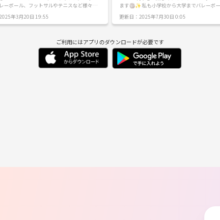
レーボール、フットサルやテニスなど様々な
ます🏐✨ 私も小学校から大学までバレーボールやって
️ 今は違うチーム名でやっていま
ました🙂‍↕️✨ 大会とかは特に出ませんので、未経験の
025年3月20日 19:55
更新日：2025年7月30日 0:05
間が増えたらバーテックスというチーム名で
方、しばらくバレーしてない方、運動したい
ています‼︎ みんなで力を合わせて何
緒に楽しみましょう〜🩷
目標を達成できるチームにしたいです🔥✨
ご利用にはアプリのダウンロードが必要です
・20-25歳 ・スポーツ好きな方🙆‍♀️ ・女子😊
明るく元気よく ・千葉の柏ら辺でやってます！
しめたら最高です😆✨