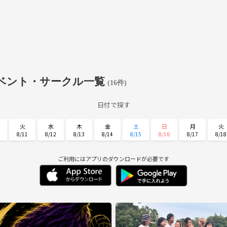
ベント・サークル一覧
(16件)
日付で探す
火
水
木
金
土
日
月
火
8/11
8/12
8/13
8/14
8/15
8/16
8/17
8/18
土
日
月
火
水
木
金
8/29
8/30
8/31
9/1
9/2
9/3
9/4
ご利用にはアプリのダウンロードが必要です