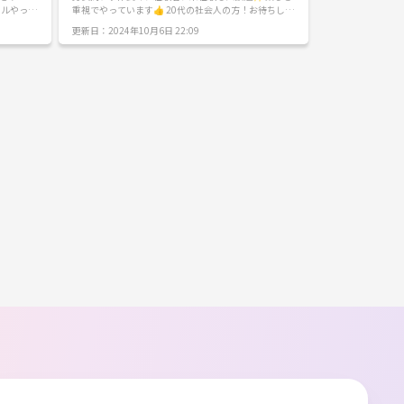
重視でやっています👍 20代の社会人の方！お待ちして
ます！！ 笑いあり、感動あり！！！！ 日頃の運動不足
更新日：2024年10月6日 22:09
方ぜひ一
解消、 なにか始めたい人、 スポーツたい人、 大人にな
って青春したい人、 友達増やしたい人、 目的は様々😆
✨ 仕事のストレス発散しましょ！！！！！！ 絶賛初参
加募集中！！！！！ スポーツ好きな人集まれー！！！
一緒に青春しましょ✨✨✨