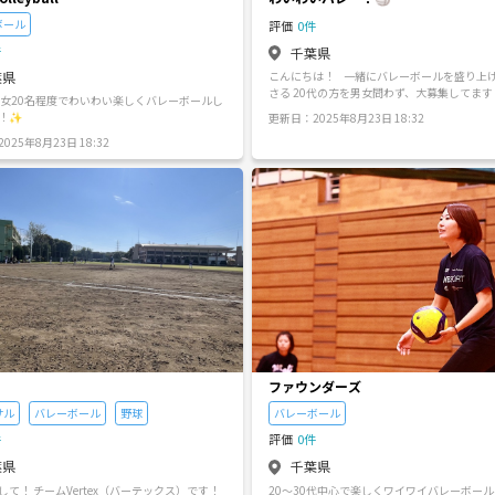
間にしましょう！！ ご参加お待ちしています
ボール
評価
0件
件
千葉県
葉県
こんにちは！ 一緒にバレーボールを盛り上
さる 20代の方を男女問わず、大募集してます！✨ 
男女20名程度でわいわい楽しくバレーボールし
========== 【こんな方におすすめ！】 ・
！✨
更新日：2025年8月23日 18:32
大歓迎です🔰 ・バレーボール経験者大募集🏐
025年8月23日 18:32
不足を解消したい！ ・1人での参加もお友達
大歓迎！ ・お友達を作りたい方も◎ ・見学
加でも◎ ・女性メンバーも多いので女性も安心です
【詳細】 ・日時：19:00〜21:00 ➡︎ 3/23(日)，24
(月)，25(火)，28(金)，30(日)，4/6(日)，13
(月)，20(日)，21(月)，25(金)，28(月)，2
参加希望の日程をご連絡ください🙇‍♀️ ・場所：千葉県東
葛飾地域周辺の体育館 (柏市、我孫子
す！) →詳細の場所は別途ご連絡させてい
🙌 ・参加費：300円 ・持ち物：体育館シューズ、飲み
物、着替えなど ご質問などありましたら、お気軽に連
絡ください！ 最後までお読みいただきありが
いました。 ご連絡・ご参加よろしくお願いしま
ファウンダーズ
サル
バレーボール
野球
バレーボール
件
評価
0件
葉県
千葉県
して！ チームVertex（バーテックス）です！
20〜30代中心で楽しくワイワイバレーボー