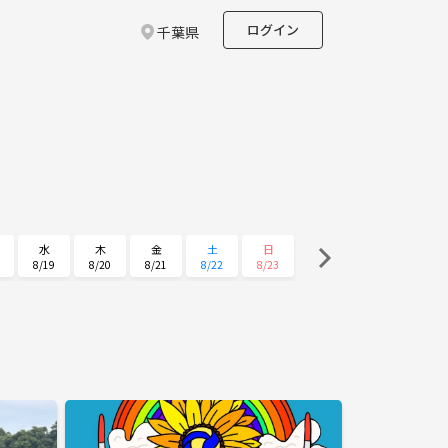
ログイン
千葉県
水
木
金
土
日
8/19
8/20
8/21
8/22
8/23