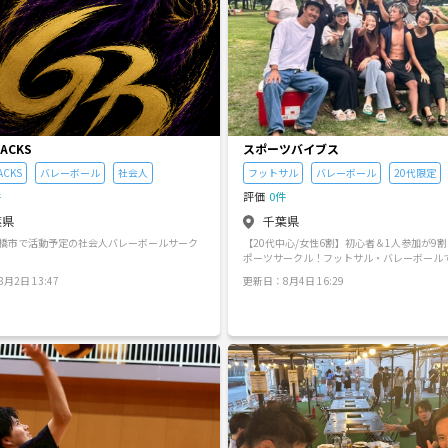
ACKS
スポーツバイブス
ACKS
バレーボール
社会人
フットサル
バレーボール
20代限定
件
評価
0件
葉県
千葉県
橋市で活動予定の社会人バレーボールサーク
【20代中心/女性6割】初心者＆1人参加が9
ポーツサークル！フットサル・バレーボール
体動かしませんか？✨ ご覧いただきありがとうござい
月2日 13:47
更新日：8月4日 16:29
ます！ 20代の同世代メンバーで活動してい
スポーツサークルです。 「学生時代ぶりに体
たい！」「新しい趣味や友達を見つけたい！
メンバーが集まり、和気あいあいと活動して
当サークルの最大の特徴は、**【アットホー
置いていかない温かい雰囲気】**です！ 「身
って馴染めなかったらどうしよう…」 「運動
信がないけど大丈夫かな…」 そんな不安があ
どうぞ安心して遊びに来てください！一歩踏
よかったと思える時間をお約束します✨ 🌟 
ルの4つの安心ポイント！ ① 参加者の【9割