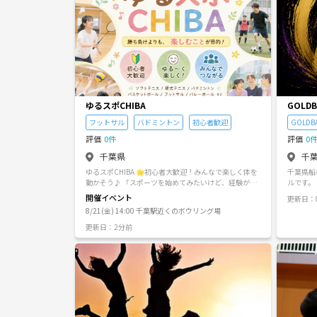
ゆるスポCHIBA
GOLDB
フットサル
バドミントン
初心者歓迎
GOLDB
評価
0件
評価
0
千葉県
千
ゆるスポCHIBA 🌟初心者大歓迎！みんなで楽しく体を
千葉県船
動かそう♪ 「スポーツを始めてみたいけど、経験がな
ルです。
い…」 「運動不足を解消したい！」 「ガチ勢ばかりだ
開催イベント
更新日：8
と不安…」 「気軽にスポーツ仲間を作りたい！」 そん
8/21(金) 14:00 千葉駅近くのボウリング場
な方のための初心者向けスポーツサークルです！ ゆる
スポCHIBAは、勝敗よりも「楽しむこと」を大切にし
更新日：2分前
ています。 経験者・未経験者を問わず、みんなが安心
して参加できる雰囲気づくりを大切にしています。 ---
🎾活動種目 ・ソフトテニス ・硬式テニス ・バドミン
トン ・バスケットボール ・フットサル ・バレーボール
・卓球 そのほか、参加者の希望に合わせて様々なスポ
ーツにも挑戦していきます！ --- 🎯こんな方におすすめ
✅ スポーツ初心者 ✅ 学生時代以来スポーツをしてい
ない方 ✅ 運動不足を解消したい方 ✅ 趣味の仲間を作