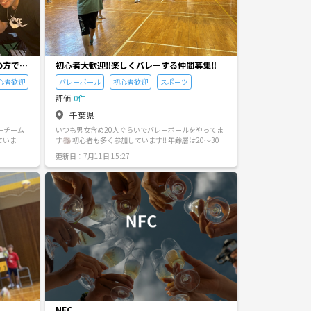
1人で来
が、 毎週、土日に開催しています！！ [雰囲気は？] 社
う、主催
会人バレーチームの中ではトップクラスに和やか(当社
女性6
比) ミスを嫌味なく笑って吹き飛ばしてくれる人を揃え
スポーツ
てます！ [規模] チームメンバーは現在30名を超え、 活
です！優
動の日には10人以上集まります！ [男女比] 女性は5人
バーばか
くらいは毎回参加してもらえています！ 男は声かけな
の方でも
初心者大歓迎‼️楽しくバレーする仲間募集‼️
ただけま
くても6人くらい集まってます笑 [レベル] 初心者の集
歓迎 フッ
まりです！運動苦手な方でも 雰囲気が好きで残ってく
心者歓迎
バレーボール
初心者歓迎
スポーツ
く「みん
れています😁 [活動歴] 2024年から地道な人集めと基
います。
盤作りを、 2025年の4月からチームとして活動を始め
評価
0件
分からなく
ました。 2026年も元気に活動中です〜💯 [誰の
千葉県
！ 「アッ
絵？？] チームメンバーが描いてくれました！ [バレー
だけるこ
以外] 活動後にご飯食べに行ったり風呂行ったり、時に
ーチーム
いつも男女含め20人ぐらいでバレーボールをやってま
た後は、
は飲み会を開いたり、お花見会したり、昨年はBBQし
す🏐 初心者も多く参加しています‼️ 年齢層は20〜30代
ットホー
て花火もしてます！今はラウワン会を計画して合宿(?)
ぐらい方が多いです‼️ 男:女＝4:6ぐらいで多くの女性の
更新日：7月11日 15:27
種目： フッ
もこの夏計画してます…。活動無い日は夜にゲームで
です。)
方が多く参加しています♪ 〜日程〜 土日15:00~17:00
イベント
集まる人もいます。カラオケも好きな人が行ってま
って楽し
※土曜日隔週のためやらない日にちもあります。 平日1
主な活動エ
す！Tシャツ作りも今は第2回してます(？) とにかくみ
きまし
9:00~21:00 〜向いてそうな人〜 若い奴には負けたく
[例：主
んな仲が良いです笑 [代表はどんな人？？] 運営チーム
ー、パー
ないと思ってる人‼️ 痩せたいと思う人‼️ 友達増やしたい
 20代の方
がいるだけで、代表は置いていません。 自分は広告担
どで
と思う人‼️ 初心者でも経験者には負けない💪‼️ いっぱ
当です！ [ネットの高さは？？] 2m24cmです！男女混
ithub.i
いお話ししたい‼️ ぜひ足を運んでみてください！ 〜持
合戦のルールらしいので… [目標は？？] 大会とかは出
興味ある
ち物〜 運動靴 着替え（着替えたい人） 楽しもうとする
ません！ 初心者の方がバレーを好きになったら僕らの
す🙇‍♂️
気持ち‼️ 〜参加費〜 300円
勝ち！！ [応募したいんだけど？？] 男性はガチバレー
ボール経験者はお断りします！ 女性はそこそこの経験
者までなら歓迎します！ 「思いやり」を持ち合わせて
いる方のみ応募してください！ 疑問はサークルページ
の「質問」からどうぞ！ 連絡を待ってます！🌸
NFC