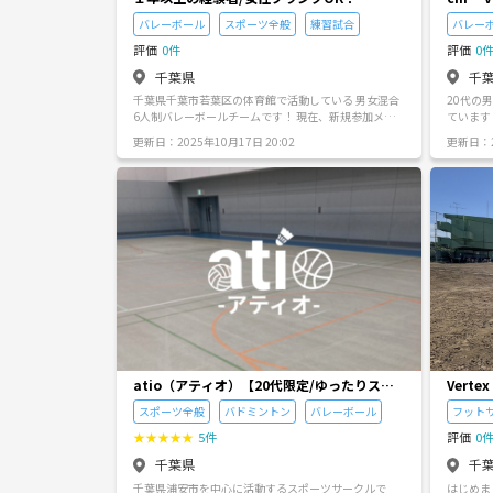
への案内を行う場合 参加者から希望があった場合な
楽しい時
バレーボール
スポーツ全般
練習試合
バレー
ど、やむを得ず他団体やイベントをご紹介する際は、
😊✨
必ず団体名および活動目的を明らかにしてください。
評価
0件
評価
0
運営側が不適切と判断した場合はご遠慮いただくこと
があります。 ■ ナンパ・出会い目的のみの参加は禁止
千葉県
千
です 異性との出会いのみを目的とした参加や、しつこ
千葉県千葉市若葉区の体育館で活動している 男女混合
20代の
い連絡先交換の要求など、他の参加者が不快に感じる
6人制バレーボールチームです！ 現在、新規参加メン
ています
行為は禁止です。 ■ 個人情報の取り扱いにご配慮くだ
バー募集中です! 雰囲気と程よいレベルを大事に してい
さい 参加者の個人情報を本人の許可なく第三者へ共有
更新日：2025年10月17日 20:02
更新日：2
きたいのでバレーボール未経験の方は お断りさせて頂
しないようお願いいたします。 ■ ルール違反について
いております。 活動日時 毎週火曜日18:30-21:00 活動
運営が安心・安全なコミュニティ運営に支障があると
場所 若葉区 大宮小学校 募集条件 ・１年以上の経験者
判断した場合は、注意・イベント参加のお断り・サー
・高校卒業以上、女子は引退してればOK ・協調性があ
クルからの退会等の対応を行う場合があります。 皆さ
る方 ・学生は送迎しますが社会人は自力で来れる方 ・
まが安心して楽しめる「ゆるスポCHIBA」を一緒につ
メンバーへの配慮ができる方 各種カテゴリーの大会に
くっていきましょう！ ご理解とご協力をお願いいたし
は 2ヶ月に1回程度、出場してます。 興味がある方は お
ます。 ⚠️メンバー申請時のお願い⚠️ サークルの安全性
名前: 性別: 年齢: バレー歴: 記載の上、ご連絡お待ちし
を保つため、メンバー申請時の質問には必ずお答えい
ております!
ただきますよう、お願いいたします。 お答えいただい
た方のみ、承認しております。 --- 🌈最後に スポーツが
上手じゃなくても大丈夫。 大切なのは楽しむ気持ちで
す！ 新しい趣味、新しい仲間、新しい挑戦を一緒に始
めませんか？ 皆さまのご参加をお待ちしています！ ゆ
るスポCHIBA
atio（アティオ）【20代限定/ゆったりスポ
Vertex
ーツサークル】
スポーツ全般
バドミントン
バレーボール
フット
★
★
★
★
★
5件
評価
0
千葉県
千
千葉県浦安市を中心に活動するスポーツサークルで
はじめま