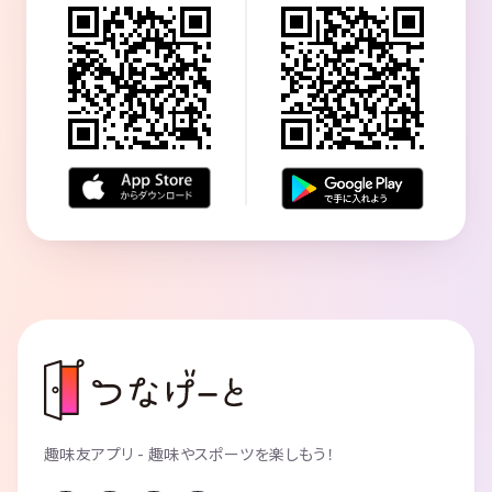
にじさんじ) ・島人ぬ宝/ BEGIN ・白い雲
の曲を欲しがったため泣く泣く譲り、プ
のように/ 猿岩石 and more(過去曲多数)
ロジェクトは頓挫。 ＜2022 年＞自ら所
参考HP: https://sing-holic5.com/
属する形でポップスバンド「はちみつれ
もん」を結成 ＜2024 年＞介護職の知人
から誘いを受け、老人ホームでのボラン
ティア演奏を行うも、宗教の勧誘を受け
たため活動を終了 ＜2025 年 4 月＞はち
みつれもん 2 期で当時勤務していた病院
の春祭りに参加 →秋祭りも参加するつも
りで準備を進めていたものの退職してし
まい幻に… ＜2025 年 11 月＞はちみつれ
もん 3 期でこぢんまりとストリートライ
ブを行う
趣味友アプリ - 趣味やスポーツを楽しもう！