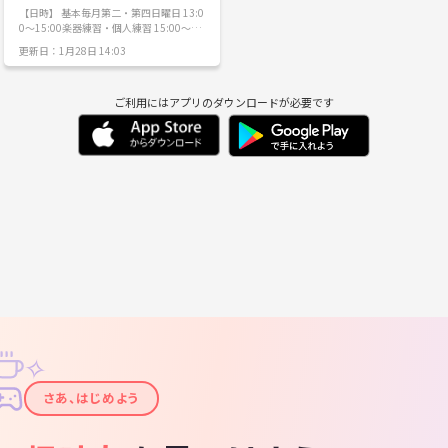
り普通のおじさんが弾き語りしていたり
からまた始めるという人が一番多いかも
【日時】 基本毎月第二・第四日曜日 13:0
といった感じなので気楽に参加できます
しれません。 また、地方から仕事で都
0〜15:00楽器練習・個人練習 15:00〜1
よ～♪ ②ラコルタ柏フェスティバル 11
内、千葉に来ることになった人も多いで
8:00ストレッチ・発声・合わせ練習 @浦
更新日：1月28日 14:03
月 15 日(日) 場所：ラコルタ柏(柏市教育
す。 年齢層は20代～30代が多く、男女比
安市 堀江五丁目自治会館 参加費1回200
福祉会館) ‘’大人の文化祭‘’といった感じ
は7：3くらいです。 （女性陣が少なめな
円 (初回見学無料) 🚃最寄駅「東西線・
のイベントです♪ ※上記①②のライブは
ので絶賛女の子募集中です！！笑） 全体
浦安駅」 🚌バス停は「南小入り口」で下
ほぼ同じ内容で考えております！ ③来年
では30～40人くらいいて、毎回15人くら
ご利用にはアプリのダウンロードが必要です
車 🚙12:50や14:50などのタイミング
2 月初頭 自主開催の節分&バレンタイン
いが参加しています。 またスタジオに入
で、浦安駅から送迎あり(要事前連絡) 🏪
ライブ（場所は小金市民センターを検
ったあとはみんなで食事に行くので、み
コンビニ・スーパー徒歩2分 【サークル
討） 上記①②は真面目にやりますがこち
んなでわいわい盛り上がることが好きな
紹介】 社会人・音楽コーラスサークルで
らはせっかくなのでチョコを配ったりメ
人は楽しいかと思います。 積極的に演奏
す。 遅刻早退は自由です！ (皆心配する
ンカラ鬼コスプレしたいです♪ →病院勤
に参加する人、飲み会好きの人、一緒に
ので連絡はなんとなくしています) 老若男
務時代イベントで看護士さんたちと着る
盛り上がることができる人はサークルに
女問わず参加可能です。 参加者は20-50
つもりで揃えた全身メンカラタイツあり
定着してくれることが多いです。 ＊活動
代と幅が広いです！ 現在のレギュラーメ
ます笑。実際に女性の方も着ている結構
について＊ スタジオセッションは毎月1
ンバーは30代が最多です。 先生はおら
緩めなものなのでご安心ください(添付し
回、土曜日に西船橋のスタジオで行いま
ず、皆で相談して決めるのでコーラス部
た画像がそれです笑)。 【その他】 ☆練
す。 来られる時だけ参加していただけれ
というよりは軽音楽部のバンドに近い形
習日程や頻度はご参加してくださる方に
ば大丈夫なので、仕事が忙しいから固定
で運営されていると思います。 🔰初心者
合わせます！ ☆トラブルを避けたいため
のバンドに所属するのはちょっ
歓迎です🔰 音楽を趣味にしたらどんな風
女性メンバー2 名以上で活動したいで
と・・・、という方やバンド掛け持ちの
にやるの？ 本番ってどうやって出るの？
す。 ※ただ企画者の私、周りの女子たち
方も気軽に参加できると思います。 ま
バンド体験してみたい！ 楽器や歌を始め
からは「めっちゃ女子」と言われるので
た、サークルから派生したバンドを組ん
てみたい！ 楽器や歌を初めてみたけど、
ご安心ください笑。 ☆ライブは無料なの
で外部でライブ活動などを行っているメ
一人じゃ練習続かない！ 人生で1回は、
で報酬は発生しません…ごめんなさ
ンバーもいます。 いろんな人がいるの
✧
舞台に立ってみたい！ 音楽習ってるけ
い！！ その代わり打ち上げは全額私持ち
で、人とのつながりを作りたい方にもお
ど、もっと舞台慣れしたい！ ブランクが
✦
ですし、むしろ 1 人で入れないような可
すすめです！！ ===================
あるけど久々に何かしてみたい！ そんな
さあ、はじめよう
愛いカフェお供してください！笑。 【当
= 参加希望の方は以下を書いてご連絡お
方にオススメです☺️ 一回だけ発表会でて
方出張エリア】 イベント本番は柏市や松
願いします。 ・名前 ・年齢 ・性別 ・パ
卒業する方もたくさんいます。 限られた
戸市まで来ていただくことになります
ート ・質問など 宗教やマルチなど勧誘は
時間だけど練習して、お客さんに聞いて
が、練習はできるだけ、ご参加される方
強くお断りしています。 少しでも興味を
もらって、拍手をもらって、「わあ、頑