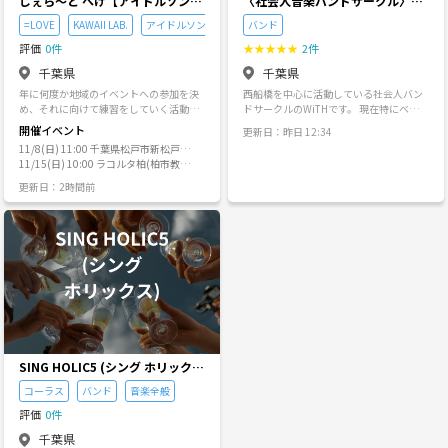
じぇら～と ぺけ【アイドルソング
〈社会人音楽バンドサークル〉Wi
コピー活動♪女性 Vocal/Piano&
TH
=LOVE
KAWAII LAB.
アイドルソングコピー
バンド
Keyboard募集中！】
評価
0件
★
★
★
★
★
2件
千葉県
千葉県
年に何度か地域のイベントへの参加を決
西船橋を中心に活動している社会人バン
め、それに向けて練習をしていく活動を
ドサークルのWiTHです。 現在特にベー
考えております！ カラオケ好き・ピアノ
ス、キーボードを募集しています！！！
開催イベント
更新日：昨日 12:34
好きな女性の方お力を貸してください！
月に1回スタジオに集まり、あらかじめ決
11/8(日) 11:00 千葉県松戸市新松戸
=LOVE や KAWAII LAB.のグループなどを
めておいた課題曲で自由にセッションし
新坂川親水テラス(東京ラスク新松戸店
11/15(日) 10:00 ラコルタ柏(柏市教育
メインにコピーしたいです！（timelesz
ています。 また、音楽活動以外にも忘年
脇、画像を参照)
福祉会館)
の『名脇役』など旧ジャニーズ系の曲や I
会、新年会、お花見、BBQ、スノボ旅行
更新日：2時間前
LLIT の『Almond Chocolate』なんかもや
等さまざまなイベントも開催していま
りたいです！） 手前味噌で恐縮ですが(イ
す。 ＊スタジオの雰囲気＊ どのメンバー
コラブ+すいすて)÷2 な感じのメロディア
がどの曲を演奏するか、どのパートをや
スな爽やかオリジナル曲もございます！
るかなどは厳密には決めていません。 自
（自分でハードル上げちゃいました笑）
由に気分によってパートを変える、やっ
活動名は何となくアイドルっぽくスイー
たことのないパートに挑戦してみる、そ
ツの名前を入れたかったので、とりあえ
ういったことも気兼ねなく楽しめます。
ず思い付きで『じぇら～と ぺけ』にしま
＊課題曲について＊ 邦楽ロックやJPOP
す。 せっかくなので形だけでもとジェラ
が大半です。まれに洋楽もあります。 メ
ートフレーバー風メンバーカラー考えま
ンバー同士候補を出し合って決めます
した♪(ストロベリー・ラムネ・ミント・
が、バンドとして成立させることが難し
ブルーベリー・マスクメロンなど…)
い曲（テクニカル過ぎる、打ち込みが主
SING HOLIC5 (シング ホリック
【年度内参加のイベント】 ①ほっとサロ
体、盛り上げに欠ける、パートが限定さ
ス)
コーラス
バンド
音楽全般
ンストリートライブ 11 月 8 日(日) 場所：
れているetc…）は避けるようにしていま
新坂川親水テラス(東京ラスク新松戸店
す。 ＊メンバーの雰囲気＊ メンバーは初
評価
0件
脇) 時間：11:00～14:00(1 組 30 分程度)
心者から経験者までさまざまです。 学生
千葉県
サークルのようなバンドが演奏していた
時代バンドをしており、社会人になって