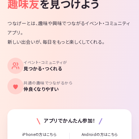
趣味友
を見つけよう
のご都合よろしい場所までこちらから伺
持っていただけた方はお気軽にご連絡く
張ったなぁ」って思ってみませんか？ 🎸
います！ ☆都内(2時間前後ならどこでも)
ださい。 一緒に音楽を楽しみましょう(ノ
🎶経験者でももちろんOKです。 それぞ
◎当方千葉県松戸市在住ですが、最寄駅
´∀｀*)！！
れの得意なことを活かして、足りないと
は常磐線(千代田線・小田急線直通)と武
ころはサポートしてもらいつつ、更にま
蔵野線が通っておりますので遠方まで難
つなげーとは、趣味や興味でつながるイベント・コミュニティ
だやったことないことに挑戦しながら、
なく(駅によっては1本でも！)行けます♪
全力で遊んでいます。 🎤🎶当サークルの
◎三軒茶屋・三宿・池尻エリアは出身学
アプリ。
コーラスでは男女の別を設けていませ
校近辺のためかなりの頻度で出向いてお
ん。 高い声が得意な人はソプラノ〜テナ
ります♪ ☆その他近隣県(千葉県・茨城
新しい出会いが、毎日をもっと楽しくしてくれる。
ー、低い声が得意であればテナー〜バス
県・埼玉県・神奈川県) 【企画者のプロフ
を相談の上割り振ります。 声種？なにそ
ィール 】 “なんちゃって音楽療法カウン
れ美味しいの？な方も、相談しながら決
セラー”。2000 年 生まれの O 型。 落語
めていきます。 【本サークル活用例】 今
好きということもあり、面白いことが大
まであった皆さんの使い方をご紹介しま
イベント・コミュニティが
好き。肺気胸での手術歴 5 回、いろいろ
す♨️ 「自分の好きな曲を、楽器だけ練習
見つかる・つくれる
な意味で他人の痛みがわかる人間になれ
したい！」 →13:00-15:00参加 「家を離
たと思います笑。 〈趣味〉落語、大相
れてガヤガヤしてるとこで資格勉強/仕事
撲。どちらも生で観たことはありません
したい」 →13:00-15:00参加 「発表会は
が、自分でネタを作ったり、毎場所後必
共通の趣味でつながるから
出ないけど自分の好きな歌だけ練習した
ず番付予想をするぐらいの結構な落語&大
仲良くなりやすい
い！」 →13:00-16:00 (個人練習〜ストレ
相撲オタクです！ 最近はボッチャのサー
ッチ、ボイストレーニング迄) 「歌だけ練
クルやアロマのワークショップにも通い
習して皆と発表会でたい！」 →15:00-1
始めました！ 〈好きな食べ物〉蕎麦、お
8:00参加 「楽器の個人練習は家でするけ
刺身のつまの白髪大根、スイーツ・甘い
ど、発表会でたい！」 →16:00-18:00参
物全般 ◎活動経歴 ＜2021 年 4 月＞音楽
加 (ストレッチをやりたくて15:00にきて
学校入学、音楽療法を学ぶ傍ら楽曲制作
る楽器隊もいます！) 「おなかすいてき
を始める。 ＜2021 年 10 月＞学校内での
アプリでかんたん参加！
た！」 →13:00-15:00の間の好きなタイ
アイドルグループ結成プロジェクトに向
ミングで、スーパーで買ったり持参した
けて、人生で初めてのオリジナル曲『悲
ものを食べてます！ 【現在進行中の新規
しきマーメイド』を完成させる→同級生
iPhoneの方はこちら
Androidの方はこちら
課題曲】 ・逆夢(全部僕たちの声Cover/
と先輩で結成されたポップスバンドがそ