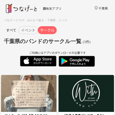
千葉県
趣味友アプリ
つなげーとTOP
みんなで創る
千葉県
バンド
すべて
イベント
サークル
千葉県のバンドのサークル一覧
(3件)
ご利用にはアプリのダウンロードが必要です