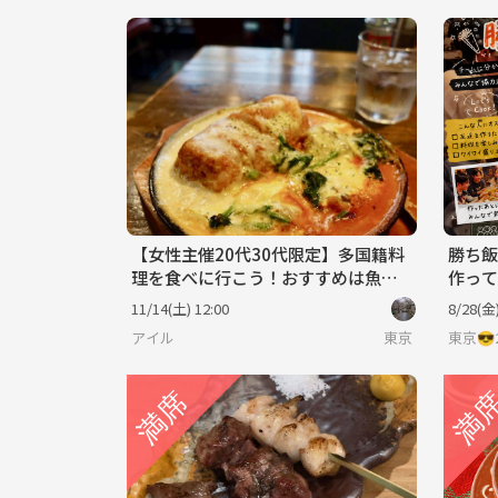
【女性主催20代30代限定】多国籍料
勝ち飯
理を食べに行こう！おすすめは魚介
作って
たっぷりペスカトーレ😺🐈
い！？
11/14(土) 12:00
8/28(金)
に💪
アイル
東京