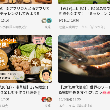
1(祝）南アフリカ人と南アフリカ
【9/19(土)川崎】川崎競馬場
チャレンジしてみよう‼️
む野外シネマ！ 「ミッション
ポッシブル／ファイナル・レ
 15:10
9/19(土) 16:50
グ」鑑賞会
O〜外国語&国際交流
東京
社会人映画サークル「ぼっち部」
9/20(日)・浅草橋】12名限定！
【20代30代限定】世界のソー
り楽しむ手作り料理会🍴
&燻製料理を食べに行こう🐽
 17:00
10/26(月) 19:30
料理会
東京
るかにゃん（猫の名前）