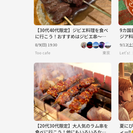
【30代40代限定】ジビエ料理を食べ
9カ国
に行こう！おすすめはジビエ串〜🐽
ジア料
🐽
食べて
8/9(日) 19:30
9/12(土)
迎
Too cafe
東京
Let'
【20代30代限定】大人気のラム串を
夏にぴ
食べに行こう！他にもいろいろな串
ィー!!