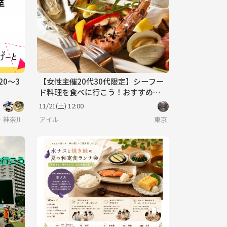
20〜3
【女性主催20代30代限定】シーフー
ド料理を食べに行こう！おすすめは
アクアパッツァ🍒🎈
11/21(土) 12:00
理サークル】
神奈川
アイル
東京