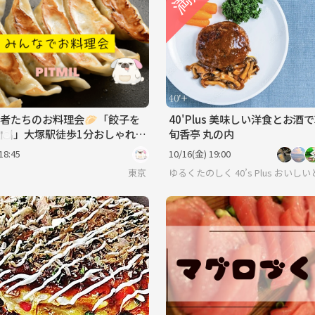
者たちのお料理会🥟「餃子を
40'Plus 美味しい洋食とお酒
🍽️」大塚駅徒歩1分おしゃれな
旬香亭 丸の内
『初参加大歓迎』
18:45
10/16(金) 19:00
・謎解き・新たな体験＞
東京
ゆるくたのしく 40