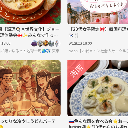
目【調理🍳×世界文化】ジョー
【20代女子限定🎀】韓国料理
理体験会🇬🇪✨みんなで作って
🇰🇷🍴
交流！初参加・一人参加大歓
 18:00
9/12(土) 18:00
s🍽️ご飯でゆるっと地球一周🌏✈️
東京
Neon【20代メイン社会人サークル
ったりな冷やしうどんパーテ
🇷🇺色んな国を食べる会⭐︎お
😋
加大歓迎⭐︎/30代からの友達作り