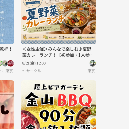
で乾杯！
＜女性主催＞みんなで楽しむ♪夏野
菜カレーランチ！【初参加・1人参加
歓迎！】
8/21(金) 12:00
’s Plus おいしいとここちよい時間を
東京
YTサークル
東京