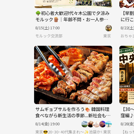
🌳初心者大歓迎!代々木公園で夕涼み
【早割
モルック🪵｜年齢不問・お一人参加
に行こ
OK
8/15(土) 17:00
8/22(土)
モルック交流部
東京
おちゃ
サムギョプサルを作ろう🍖 韓国料理
【30
食べながら新生活の季節...新社会もベ
窪編
テランも皆で交流しちゃおう🌸
8/14(金) 19:00
8/28(金)
東京
【ねっ