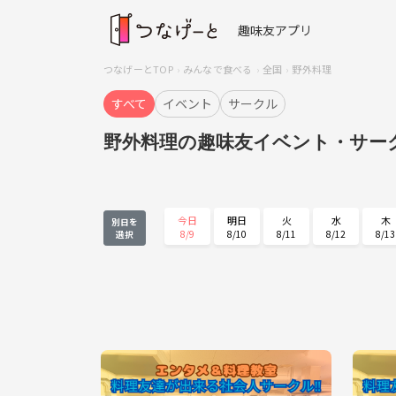
趣味友アプリ
つなげーとTOP
みんなで食べる
全国
野外料理
すべて
イベント
サークル
野外料理の趣味友イベント・サー
今日
明日
火
水
木
別日を
8/9
8/10
8/11
8/12
8/13
選択
木
金
土
日
月
8/27
8/28
8/29
8/30
8/31