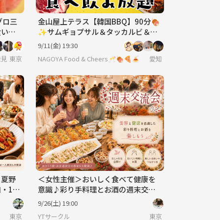
グロ三
金山屋上テラス【韓国BBQ】90分🍖
食いを
✨サムギョプサル＆タッカルビ＆プ
ルコギ＆韓国タパス食べ飲み会
9/11(金) 19:30
発見探索コミュ
東京
NAGOYA Food & Cheers🥂🍖🍕🍝
愛知
♪夏野
＜女性主催＞おいしく食べて健康を
・1人
意識♪彩り手料理とお酒の週末交流
会🍹初参加・一人参加歓迎✨
9/26(土) 19:00
東京
YTサークル
東京😎20･30･40代集まれ～✨池袋から始める友達作り 🌷ソロ参加✨初めての参加OKの社会人サークルで毎週オフ
東京