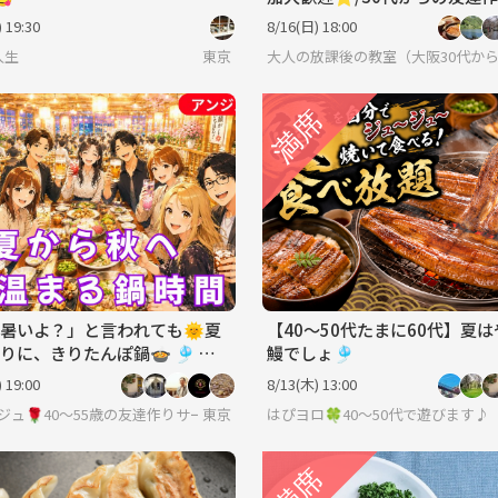
 19:30
8/16(日) 18:00
 人生
東京
大人の放課後の教室（大阪30代か
暑いよ？」と言われても🌞夏
【40〜50代たまに60代】夏
りに、きりたんぽ鍋🍲 🎐 初
鰻でしょ🎐
歓迎♪ 40代～50代中盤
 19:00
8/13(木) 13:00
ジュ🌹40～55歳の友達作りサークル
東京
はぴヨロ🍀40〜50代で遊びます♪