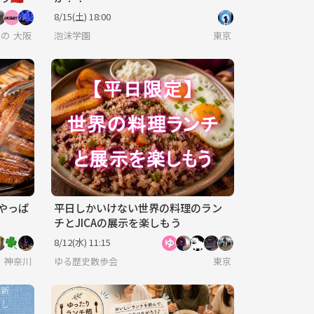
8/15(土) 18:00
らのお友達作り）
大阪
泡沫学園
東京
はやっぱ
平日しかいけない世界の料理のラン
チとJICAの展示を楽しもう
8/12(水) 11:15
神奈川
ゆる歴史散歩会
東京