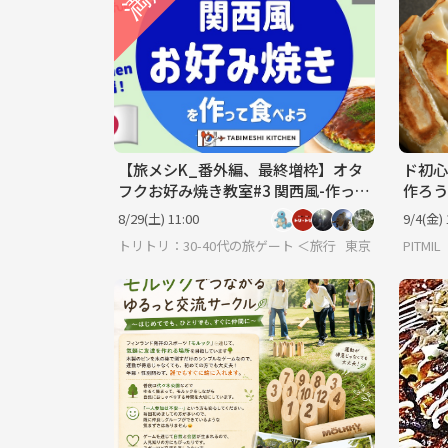
【旅メシK_番外編、最終増枠】オタ
ド初心
フクお好み焼き教室#3 関西風-作って
作ろう
食べよう- あのオタフクソースの会社
お部屋
8/29(土) 11:00
9/4(金) 
主催
トリトリ：30-40代の旅ゲート ＜旅行・世界のグルメ
東京
PITMIL