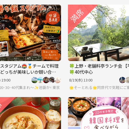
スタジアム🏟️🏅チームで料理
🍀上野・老舗料亭ランチ会 【
どっちが美味しいか競い合
🍀40代中心
初めての方同時でも一致団結
 19:00
8/19(水) 13:00

東京
🌟そーとれる🌟同世代で気軽にご