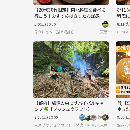
【20代30代限定】東北料理を食べに
8/1
行こう！おすすめはきりたんぽ鍋で
料理に
す🦊🦊
1/9(土) 19:30
8/11(火)
るかにゃん（猫の名前）
東京
GENG
【都内】秘境の森でサバイバルキャ
🍳【
ンプ🌿【ブッシュクラフト】
ゆった
8/15(土) 10:00
9/20(日)
東京ブッシュクラフト【焚火・キャンプ・サバイバル】
東京
深さん