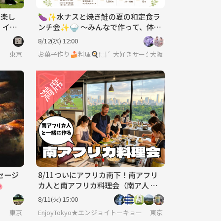
で楽し
🍆✨水ナスと焼き鮭の夏の和定食ラ
：イン
ンチ会✨🍚 〜みんなで作って、体に
コニン
優しいご飯を楽しもう〜
8/12(水) 12:00
東京
お菓子作り🍰料理🍳🍽´-大好きサークル♥️
大阪
セージ
8/11ついにアフリカ南下！南アフリ

カ人と南アフリカ料理会（南ア人 追
加）
8/11(火) 15:00
東京
EnjoyTokyo★エンジョイトーキョー 〜気持ちだけでも国際
東京