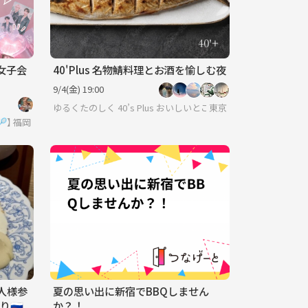
女子会
40'Plus 名物鯖料理とお酒を愉しむ夜
9/4(金) 19:00
ゆるくたのしく 40’s Plus おいしいとここちよい時間を
東京
🏸】
福岡
一人様参
夏の思い出に新宿でBBQしません
🇺
か？！