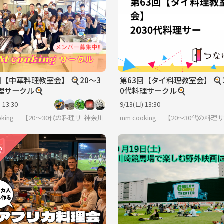
回【中華料理教室会】 🍳20〜3
第63回【タイ料理教室会】 🍳
理サークル🍳
0代料理サークル🍳
 13:30
9/13(日) 13:30
ooking 【20～30代の料理サークル】
神奈川
mm cooking 【20～30代の料