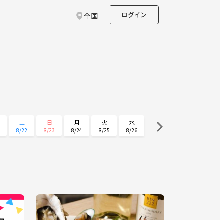
ログイン
全国
土
日
月
火
水
8/22
8/23
8/24
8/25
8/26