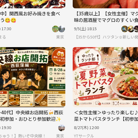
中】関西風お好み焼きを食べ
【35歳以上】【女性主催】マ
う😋😋
昧の居酒屋でマグロのすくい
体験する会【中野】
 17:30
9/5(土) 18:15
まる
東京
【35から50代】ハツタン☺️新しい
〜40代】中央線お店開拓🍻西荻
＜女性主催＞ゆったり楽しむ
♪初参加・おひとり参加歓迎✨
菜トマトパスタランチ【初参加
参加歓迎！】
 19:30
8/27(木) 12:00
ちゅう！】熱いぞ中央線！
東京
YTサークル