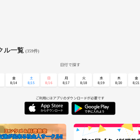
クル一覧
(359件)
日付で探す
金
土
日
月
火
水
木
金
8/14
8/15
8/16
8/17
8/18
8/19
8/20
8/21
火
水
木
金
土
日
月
9/1
9/2
9/3
9/4
9/5
9/6
9/7
ご利用にはアプリのダウンロードが必要です