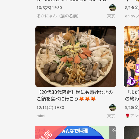
があります🦊🦊
10/8(木) 19:30
8/14(金)
るかにゃん（猫の名前）
東京
enjoy
【20代30代限定】世にも奇妙なきの
「まだ
こ鍋を食べに行こう🦊🦊🦊
の終わ
参加大
12/11(金) 19:30
9/18(金)
mimi
東京
🌹アン