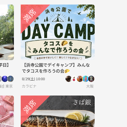
平日】
【浜寺公園でデイキャンプ】みんな
でタコスを作ろうの会🌮
8/29(土) 10:00
飯会
東京
カラビナ
大阪
東京😎20･30･