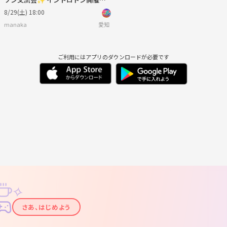
初参加・一人参加大歓迎！
8/29(土) 18:00
manaka
愛知
ご利用にはアプリのダウンロードが必要です
✧
✦
さあ、はじめよう