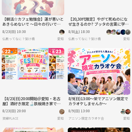
【朝活☆カフェ勉強会】運が悪いと
【20,30代限定】​やがて死ぬのにな
あきらめないで ～日々の行いで、
ぜ生きるのか? ブッタの言葉に学
あなたの運命は変えていける～【2
ぶ、人生の終わりから考える「今を
8/23(日) 10:30
8/8(土) 18:30
0,30代限定】
生きる意味」
仏教ってなに？架け橋
愛知
仏教ってなに？架け橋
愛知
【8/23(日)20:00開始＠愛知・名古
8/9(日)13:00～栄でアニソン限定で
屋】酒好き限定🍶鉄板焼き家で飲
カラオケしませんか～
み交流会！２時間飲み放題付💖🍻
8/23(日) 20:00
8/9(日) 13:00
笑縁PLACE
愛知
アニソン限定カラオケ会
愛知