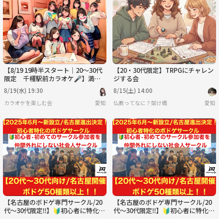
日
月
火
水
木
金
8/30
8/31
9/1
9/2
9/3
9/4
【8/19 19時半スタート｜20〜30代
【20・30代限定】TRPGにチャレン
限定 千種駅前カラオケ🎤】満席
ジする会
続出！カラオケで盛り上がろう！
8/19(水) 19:30
8/15(土) 14:00
カラオケを楽しむ会
愛知
仏教ってなに？架け橋
愛知
【名古屋のボドゲ専門サークル/20
【名古屋のボドゲ専門サークル/20
代〜30代限定‼️】🔰初心者に特化し
代〜30代限定‼️】🔰初心者に特化し
たボドゲサークル
たボドゲサークル