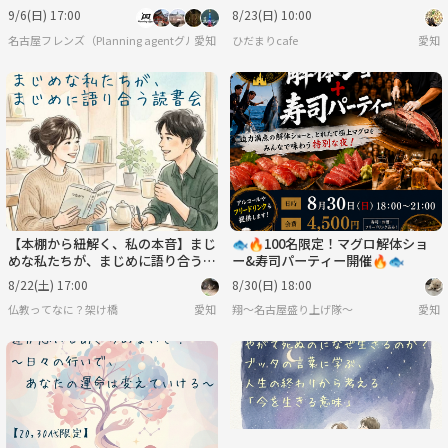
います！
9/6(日) 17:00
8/23(日) 10:00
名古屋フレンズ（Planning agentグループサークル）
愛知
ひだまりcafe
愛知
【本棚から紐解く、私の本音】まじ
🐟🔥100名限定！マグロ解体ショ
めな私たちが、まじめに語り合う読
ー&寿司パーティー開催🔥🐟
書会【20,30代限定】@名駅
8/22(土) 17:00
8/30(日) 18:00
仏教ってなに？架け橋
愛知
翔〜名古屋盛り上げ隊〜
愛知