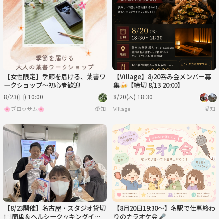
【女性限定】季節を届ける、葉書ワ
【Village】8/20呑み会メンバー募
ークショップ～初心者歓迎
集🍻【締切 8/13 20:00】
8/23(日) 10:00
8/20(木) 18:30
🌸ブロッサム🌸
愛知
Village
愛知
【8/23開催】名古屋・スタジオ貸切
【8月20日19:30〜】名駅で仕事終わ
🍽️簡単＆ヘルシークッキングイベ
りのカラオケ会🎤