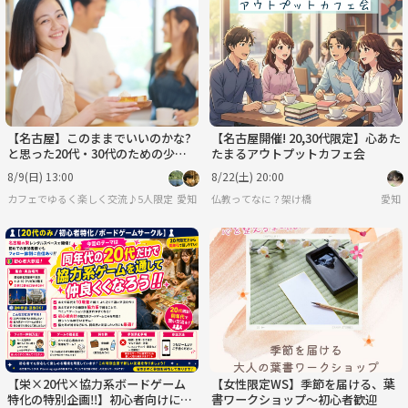
【名古屋】このままでいいのかな?
【名古屋開催! 20,30代限定】心あた
と思った20代・30代のための少人
たまるアウトプットカフェ会
数カフェ会☕将来・働き方・価値
8/9(日) 13:00
8/22(土) 20:00
観を話そう✨
カフェでゆるく楽しく交流♪5人限定♪少人数カフェ会
愛知
仏教ってなに？架け橋
愛知
【栄×20代×協力系ボードゲーム
【女性限定WS】季節を届ける、葉
特化の特別企画‼️】初心者向けに行
書ワークショップ～初心者歓迎