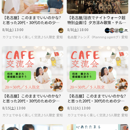
【名古屋】このままでいいのかな?
【名古屋/浴衣でナイトウォーク超
と思った20代・30代のための少人
特別企画‼️】夕方涼み散策・チルウ
数カフェ会☕将来・働き方・価値
ォーク/20代〜30代向け！
8/8(土) 13:00
8/8(土) 18:00
観を話そう✨
カフェでゆるく楽しく交流♪5人限定♪少人数カフェ会
愛知
名古屋フレンズ（Planning agentグルー
愛知
【名古屋】このままでいいのかな?
【名古屋】このままでいいのかな?
と思った20代・30代のための少人
と思った20代・30代のための少人
数カフェ会☕将来・働き方・価値
数カフェ会☕将来・働き方・価値
8/15(土) 13:00
8/11(火) 13:00
観を話そう✨
観を話そう✨
カフェでゆるく楽しく交流♪5人限定♪少人数カフェ会
愛知
カフェでゆるく楽しく交流♪5人限定♪少人
愛知