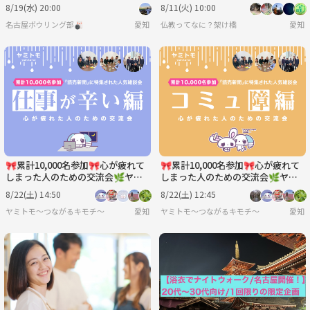
8/19(水) 20:00
8/11(火) 10:00
名古屋ボウリング部🎳
愛知
仏教ってなに？架け橋
愛知
🎀累計10,000名参加🎀心が疲れて
🎀累計10,000名参加🎀心が疲れて
しまった人のための交流会🌿ヤミ
しまった人のための交流会🌿ヤミ
トモ🌿《20代～60代中心》
トモ🌿《20代～60代中心》
8/22(土) 14:50
8/22(土) 12:45
ヤミトモ～つながるキモチ～
愛知
ヤミトモ～つながるキモチ～
愛知