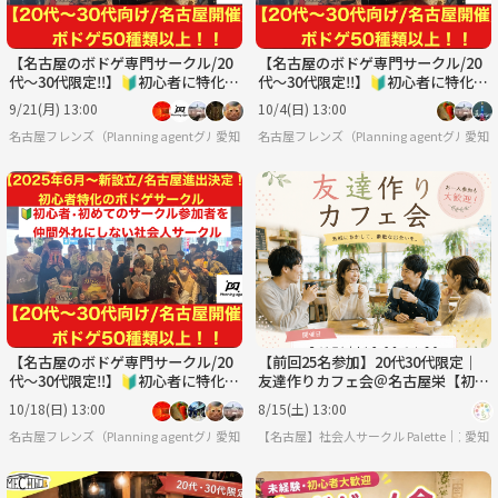
【名古屋のボドゲ専門サークル/20
【名古屋のボドゲ専門サークル/20
代〜30代限定‼️】🔰初心者に特化し
代〜30代限定‼️】🔰初心者に特化し
たボドゲサークル
たボドゲサークル
9/21(月) 13:00
10/4(日) 13:00
名古屋フレンズ（Planning agentグループサークル）
愛知
名古屋フレンズ（Planning agentグルー
愛知
【名古屋のボドゲ専門サークル/20
【前回25名参加】20代30代限定｜
代〜30代限定‼️】🔰初心者に特化し
友達作りカフェ会＠名古屋栄【初参
たボドゲサークル
加・1人参加歓迎】
10/18(日) 13:00
8/15(土) 13:00
名古屋フレンズ（Planning agentグループサークル）
愛知
【名古屋】社会人サークル Palette｜友達
愛知