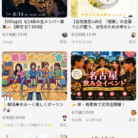
【Village】8/14呑み会メンバー募
【女性限定cafe】「感謝」の言葉
集🍻【締切 8/7 20:00】
で心が整う、女性のための幸せレッ
スン
8/14(金) 19:00
8/23(日) 15:00
Village
愛知
ゆずまるcafe
愛知
✨朝活☀️ゆる〜く楽しくボーリン
🍻 栄・鳥貴族で交流会開催！
グ🎳
8/7(金) 19:00
8/9(日) 09:00
名古屋 ユル飲み会
愛知
✨ゆる〜く楽しく体動かそう✨
愛知