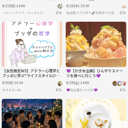
ント！美味しく食べてキレイになろ
8/23(日) 14:00
8/20(木) 19:30
う✨
ヘルシーライフ・クッキング
愛知
名古屋でカラオケ🎤友達作りの会
愛知
【女性限定WS】アドラー心理学と
💜【かき氷企画】ひんやりスイー
ブッダに学ぶ“ライフスタイル(=性
ツを食べに行こう💜
格)”を変えるには
8/9(日) 10:30
8/29(土) 14:00
ゆずまるcafe
愛知
‪‪💜名古屋おぐLOVE💜
愛知