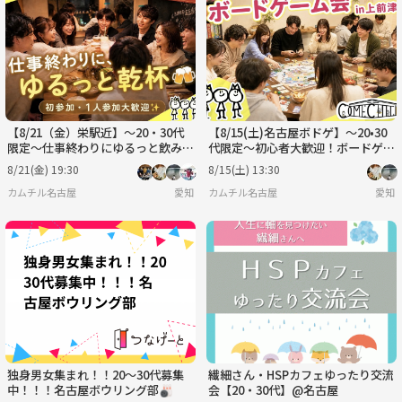
【8/21（金）栄駅近】～20・30代
【8/15(土)名古屋ボドゲ】〜20•30
限定～仕事終わりにゆるっと飲み会
代限定〜初心者大歓迎！ボードゲー
🍻カムチル名古屋【第3回】
ム会@上前津【第2回】
8/21(金) 19:30
8/15(土) 13:30
カムチル名古屋
愛知
カムチル名古屋
愛知
独身男女集まれ！！20〜30代募集
繊細さん・HSPカフェゆったり交流
中！！！名古屋ボウリング部🎳
会【20・30代】@名古屋