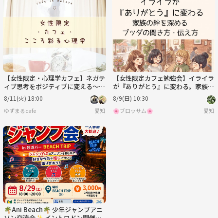
【女性限定・心理学カフェ】ネガテ
【女性限定カフェ勉強会】イライラ
ィブ思考をポジティブに変える～自
が『ありがとう』に変わる。家族の
己肯定感を高める方法
絆を深めるブッダの聞き方・伝え方
8/11(火) 18:00
8/9(日) 10:30
ゆずまるcafe
愛知
🌸ブロッサム🌸
愛知
🌴Ani Beach🌴 少年ジャンプアニ
ソン交流会✨ イントロドン開催！