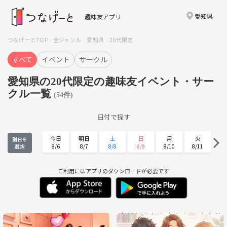
愛知県
趣味友アプリ
つなげーとTOP
全ジャンル
愛知県
20代限定
すべて
イベント
サークル
愛知県の20代限定の趣味友イベント・サー
クル一覧
(54件)
日付で探す
今日
明日
土
日
月
火
別日を
8/6
8/7
8/8
8/9
8/10
8/11
選択
水
木
金
土
日
月
8/12
8/13
8/14
8/15
8/16
8/17
ご利用にはアプリのダウンロードが必要です
火
水
木
金
土
日
8/18
8/19
8/20
8/21
8/22
8/23
月
火
水
木
金
土
8/24
8/25
8/26
8/27
8/28
8/29