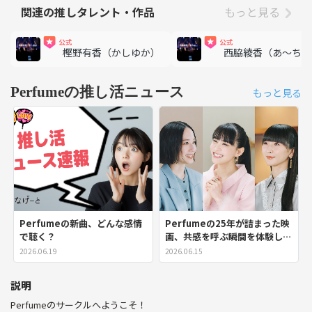
関連の推しタレント・作品
もっと見る
樫野有香（かしゆか）
西脇綾香（あ〜ちゃ
Perfumeの推し活ニュース
もっと見る
Perfumeの新曲、どんな感情
Perfumeの25年が詰まった映
で聴く？
画、共感を呼ぶ瞬間を体験した
い！
2026.06.19
2026.06.15
説明
Perfumeのサークルへようこそ！