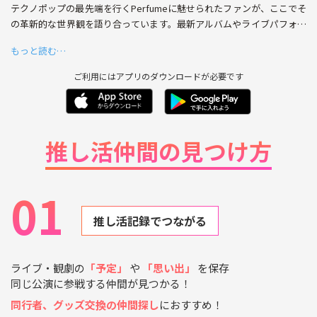
テクノポップの最先端を行くPerfumeに魅せられたファンが、ここでそ
の革新的な世界観を語り合っています。最新アルバムやライブパフォー
マンスの話題、そしてPerfumeならではのビジュアルやスタイルについ
もっと読む…
て、語り尽くせる空間です👀
ファン同士で、楽曲の裏話や最新のニュースを共有して、日々の推し活
ご利用にはアプリのダウンロードが必要です
をより楽しく、そして自由に楽しんでみませんか？あなたの意見もぜひ
シェアしてください！
推し活仲間の見つけ方
01
推し活記録でつながる
ライブ・観劇の
「予定」
や
「思い出」
を保存
同じ公演に参戦する仲間が見つかる！
同行者、グッズ交換の仲間探し
におすすめ！