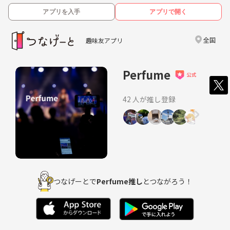
アプリを入手
アプリで開く
全国
趣味友アプリ
Perfume
42 人が推し登録
つなげーとで
Perfume推し
とつながろう！