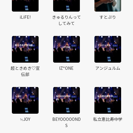
iLiFE!
きゅるりんって
すとぷり
してみて
超ときめき♡宣
IZ*ONE
アンジュルム
伝部
≒JOY
BEYOOOOOND
私立恵比寿中学
S