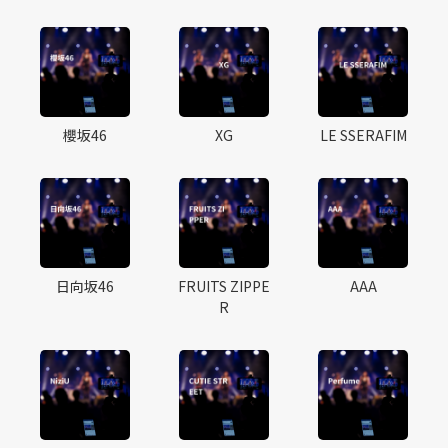
櫻坂46
XG
LE SSERAFIM
日向坂46
FRUITS ZIPPE
AAA
R