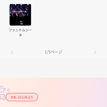
ファントムシー
タ
1/5ページ
✧
✦
さあ、はじめよう