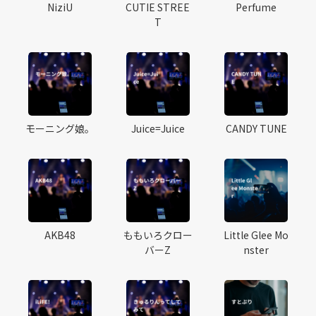
NiziU
CUTIE STREE
Perfume
T
モーニング娘。
Juice=Juice
CANDY TUNE
AKB48
ももいろクロー
Little Glee Mo
バーZ
nster